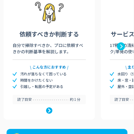
依頼すべきか
判断する
サービ
自分で掃除すべきか、プロに依頼すべ
17種類の清
きかの判断基準を解説します。
ク/単発の使
こんな方におすすめ
主
汚れが落ちなくて困っている
水回り（
時間をかけたくない
床・窓・
引越し・転居の予定がある
屋外・空
読了目安
約1分
読了目安