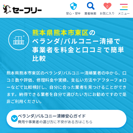
0
安心・安全
業者検索
お気に入り
メニュー
熊本県熊本市東区
の
ベランダ/バルコニー清掃で
事業者を料金と口コミで簡単
比較
熊本県熊本市東区のベランダ/バルコニー清掃業者の中から、口
コミ数や評価、修理料金や実績、支払い方法やアフターフォロ
ーなどで比較検討し、自分に合った業者を見つけることができ
ます。納得できる業者を自分で選びたい方にお勧めですので是
非ご利用ください。
ベランダ/バルコニー清掃安心ガイド
費用や事業者の選び方に不安がある方はこちら