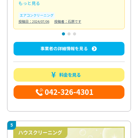
もっと見る
も
エアコンクリーニング
お
投稿日：2024/07/06
投稿者：石原です
投稿日
事業者の詳細情報を見る
料金を見る
042-326-4301
5