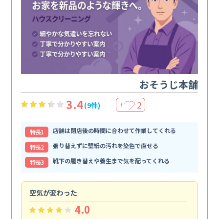
おそうじ本舗
3.4
2
(9件)
＋
店舗は閉店後の時間に合わせて作業してくれる
特⻑1
張り替えずに壁紙の汚れを染色で直せる
特⻑2
靴下の履き替えや養生まで気を配ってくれる
特⻑3
空気が変わった
浴
4.0