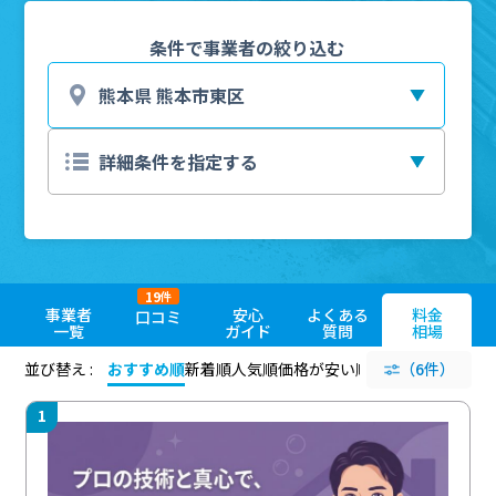
条件で事業者の絞り込む
19
件
事業者
安心
よくある
料金
口コミ
一覧
ガイド
質問
相場
並び替え :
おすすめ順
新着順
人気順
価格が安い順
評価が高い順
（6件）
評価
1