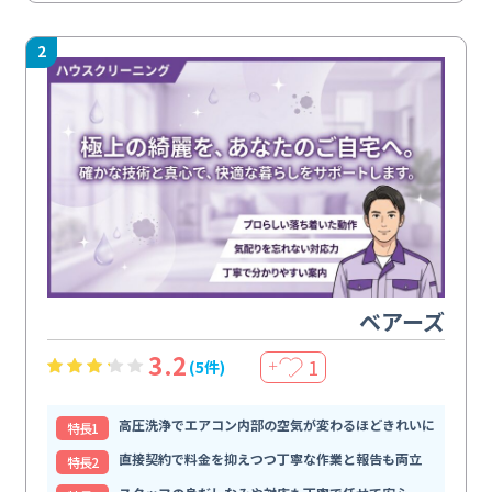
2
ベアーズ
3.2
1
(5件)
＋
高圧洗浄でエアコン内部の空気が変わるほどきれいに
特⻑1
直接契約で料金を抑えつつ丁寧な作業と報告も両立
特⻑2