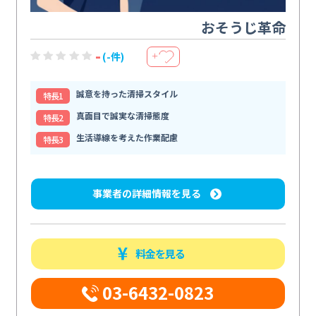
おそうじ革命
-
(-件)
＋
誠意を持った清掃スタイル
特⻑1
真面目で誠実な清掃態度
特⻑2
生活導線を考えた作業配慮
特⻑3
事業者の詳細情報を見る
料金を見る
03-6432-0823