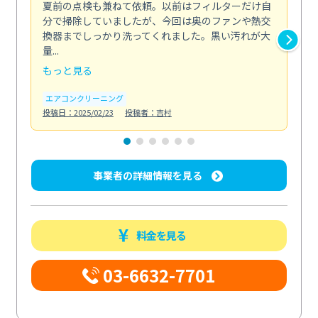
夏前の点検も兼ねて依頼。以前はフィルターだけ自
掃
分で掃除していましたが、今回は奥のファンや熱交
た
換器までしっかり洗ってくれました。黒い汚れが大
キ
量...
安...
もっと見る
も
エアコンクリーニング
お
投稿日：2025/02/23
投稿者：吉村
投稿日
事業者の詳細情報を見る
料金を見る
03-6632-7701