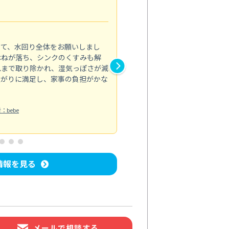
引越前にまとめて依頼
5.0
きて、水回り全体をお願いしまし
引越前に水回りや換気扇の汚れ
はねが落ち、シンクのくすみも解
ンジフードは内部の油汚れまで
れまで取り除かれ、湿気っぽさが減
のくすみや水垢も消え、排水口
上がりに満足し、家事の負担がかな
れなかった汚れが取れ、部屋全
引き渡し時に胸を張れる状態に
水回り清掃
：bebe
投稿日：2026/06/30
投
情報を見る
メールで相談する