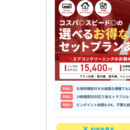
特⻑1
お掃除機能付きの複雑な機種でも
特⻑2
24時間即日対応で急なトラブルも
特⻑3
ピンポイント依頼もOK、不要な
料金を見る