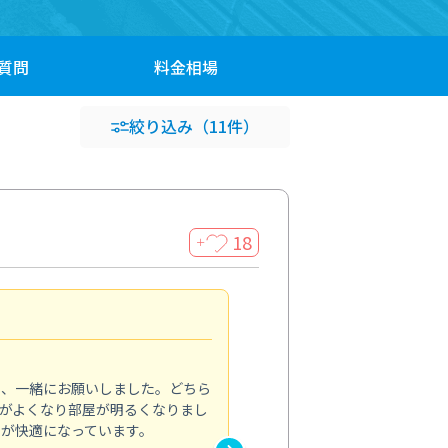
質問
料金
相場
絞り込み
（11件）
18
＋
効き目に驚きました
4.0
り、一緒にお願いしました。どちら
夏に向けて、エアコンから出る
がよくなり部屋が明るくなりまし
を依頼しました。内部まで丁寧
常が快適になっています。
で冷房の効きも改善。弱運転で