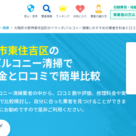
初期費用・掲
0
事業者の方は
安心・安全
業者検索
ランキング
お気に入り
業者の選び方
ー清掃
大阪府大阪市東住吉区のベランダ/バルコニー清掃におすすめの業者を料金と口コ
市東住吉区
の
バルコニー清掃で
金と口コミで簡単比較
コニー清掃業者の中から、口コミ数や評価、修理料金や実
で比較検討し、自分に合った業者を見つけることができま
にお勧めですので是非ご利用ください。
ド