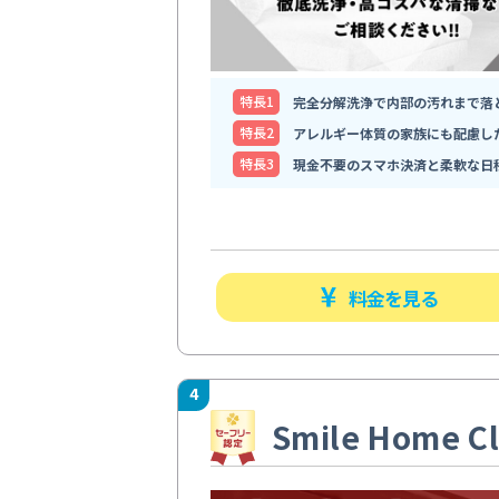
特⻑1
完全分解洗浄で内部の汚れまで落
特⻑2
アレルギー体質の家族にも配慮し
特⻑3
現金不要のスマホ決済と柔軟な日
料金を見る
4
Smile Home Cl