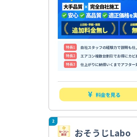
特⻑1
自社スタッフの経験力で説明も仕
特⻑2
エアコン複数台割引でお得にカビ
特⻑3
仕上がりに納得いくまでアフター
料金を見る
2
おそうじLabo