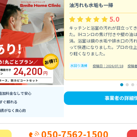
油汚れも水垢も一掃
5.0
キッチンと浴室の汚れが目立って
た。IHコンロの焦げ付きや壁の油
消。浴室は鏡の水垢や排水口の汚
って快適になりました。プロの仕
り軽くなりました。
水回り清掃
投稿日：2026/07/18
投稿者
追加料金なしで安心
事業者の詳細
すぐ頼れる
勧誘がなく良心的
050-7562-1500