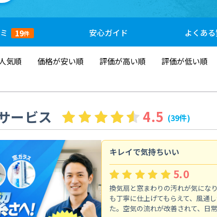
ミ
安心
ガイド
よくある
19
件
人気順
価格が安い順
評価が高い順
評価が低い順
サービス
4.5
(39件)
キレイで気持ちいい
5.0
換気扇と窓まわりの汚れが気にな
も丁寧に仕上げてもらえて、風通し
た。空気の流れが改善されて、日