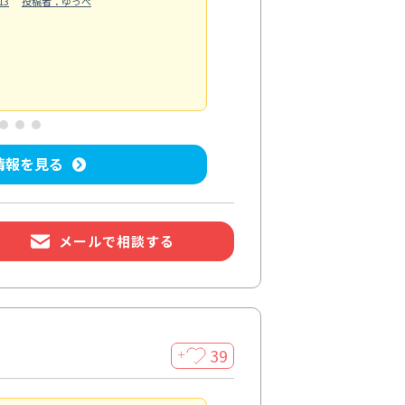
13
投稿者：ゆっぺ
換気扇は油汚れで回転が重くな
い込むようになり、料理後の空
もっと見る
水回り清掃
投稿日：2026/07/04
投
情報を見る
メールで相談する
39
＋