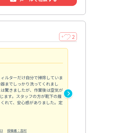
2
＋
浴室が明るく
5.0
フィルターだけ自分で掃除していま
掃除しても取れなかったカビや
換器までしっかり洗ってくれまし
がプロ。浴室が明るく感じるほ
には驚きましたが、作業後は空気が
の説明も丁寧で安心できました
じます。スタッフの方が靴下の履
と気分も全然違います。
てくれて、安心感がありました。定
お風呂清掃
投稿日：2025/02/12
投
23
投稿者：吉村