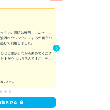
自社施工で安心
5.0
キッチンの掃除は後回しになってし
外部のスタッフではなく、自社
の油汚れやシンクのくすみが目立つ
でした。エアコンの構造もよく
と感じて利用しました。
れていることが伝わってきます
つひとつ確認しながら進めてくださ
予約は少し先になりましたが、
。仕上がりはもちろんですが、強い
りでした。次回も時期を見てお
エアコンクリーニング
投稿日：2026/
稿者：あきこ
情報を見る