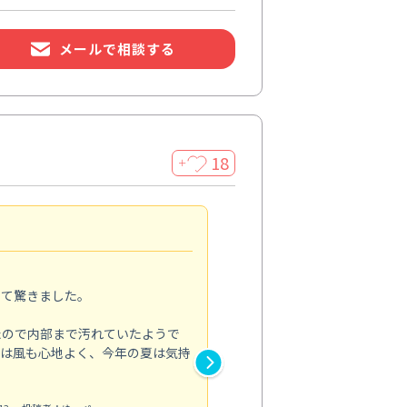
メールで相談する
18
＋
家全体の印象が変わった
5.0
って驚きました。
季節の変わり目に家の汚れを一
をお願いしました。
たので内部まで汚れていたようで
とは風も心地よく、今年の夏は気持
浴室では落ちにくかった水垢や
も明るい印象に。