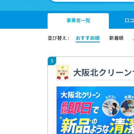
事業者
一覧
口コ
並び替え :
おすすめ順
新着順
1
大阪北クリーン