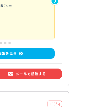
し抑えられたように感じられま
者：Yoan
違うのかと驚きました。
エアコンクリーニング
投稿日：2026/
情報を見る
メールで相談する
4
＋