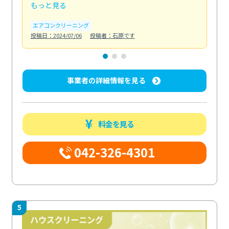
もっと見る
も
エアコンクリーニング
お
投稿日：2024/07/06
投稿者：石原です
投稿日
事業者の詳細情報を見る
料金を見る
042-326-4301
5