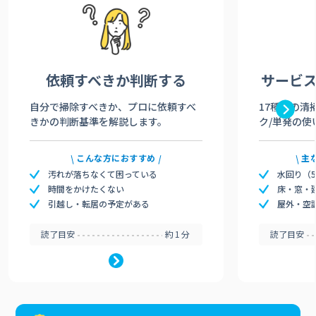
依頼すべきか
判断する
サービ
自分で掃除すべきか、プロに依頼すべ
17種類の清
きかの判断基準を解説します。
ク/単発の使
こんな方におすすめ
主
汚れが落ちなくて困っている
水回り（
時間をかけたくない
床・窓・
引越し・転居の予定がある
屋外・空
読了目安
約1分
読了目安