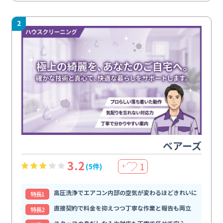
2
ベアーズ
3.2
1
(5件)
＋
高圧洗浄でエアコン内部の空気が変わるほどきれいに
特⻑1
直接契約で料金を抑えつつ丁寧な作業と報告も両立
特⻑2