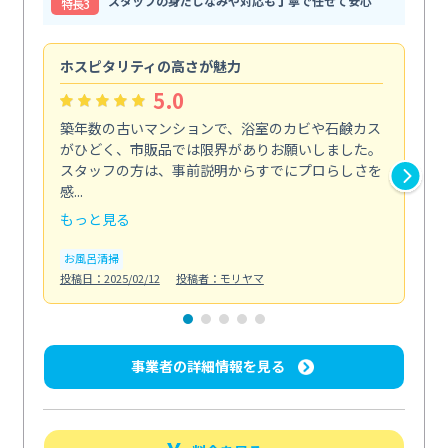
スタッフの身だしなみや対応も丁寧で任せて安心
特⻑3
ホスピタリティの高さが魅力
法
5.0
築年数の古いマンションで、浴室のカビや石鹸カス
会
がひどく、市販品では限界がありお願いしました。
し
スタッフの方は、事前説明からすでにプロらしさを
あ
感...
い...
もっと見る
も
お風呂清掃
ト
投稿日：2025/02/12
投稿者：モリヤマ
投稿日
事業者の詳細情報を見る