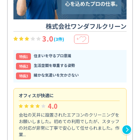
株式会社ワンダフルクリーン
3.0
(3件)
＋
住まいを守るプロ意識
特⻑1
生活空間を尊重する姿勢
特⻑2
細かな気遣いを欠かさない
特⻑3
オフィスが快適に
納
4.0
会社の天井に設置されたエアコンのクリーニングを
浴
お願いしました。初めての利用でしたが、スタッフ
終
の対応が非常に丁寧で安心して任せられました。作
き
業...
し...