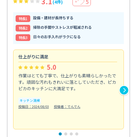
3.1
5
(4件)
＋
設備・建材が長持ちする
特⻑1
掃除の手間やストレスが軽減される
特⻑2
日々のお手入れがラクになる
特⻑3
仕上がりに満足
親
5.0
作業はとても丁寧で、仕上がりも素晴らしかったで
ス
す。頑固な汚れもきれいに落としていただき、ピカ
説
ピカのキッチンに大満足です。
の
い...
キッチン清掃
も
投稿日：2024/08/03
投稿者：でんでん
エ
投稿日