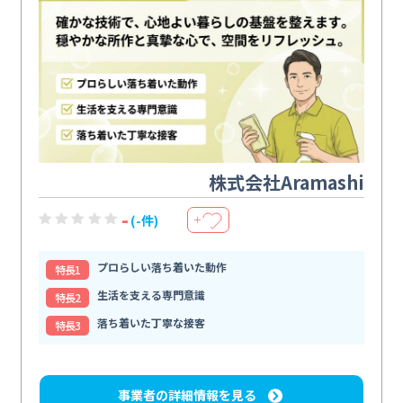
株式会社Aramashi
-
(-件)
＋
プロらしい落ち着いた動作
特⻑1
生活を支える専門意識
特⻑2
落ち着いた丁寧な接客
特⻑3
事業者の詳細情報を見る