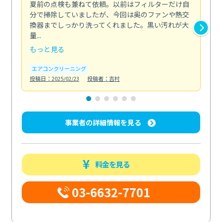
夏前の点検も兼ねて依頼。以前はフィルターだけ自
掃
分で掃除していましたが、今回は奥のファンや熱交
た
換器までしっかり洗ってくれました。黒い汚れが大
キ
量...
安...
もっと見る
も
エアコンクリーニング
お
投稿日：2025/02/23
投稿者：吉村
投稿日
事業者の詳細情報を見る
料金を見る
03-6632-7701