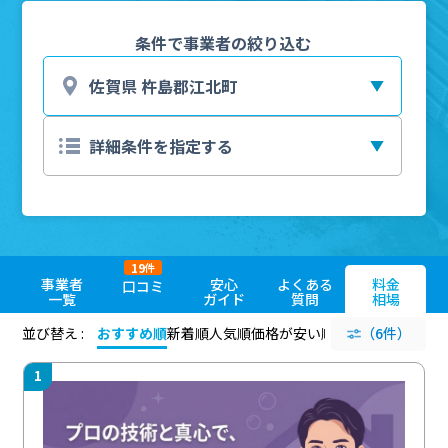
条件で事業者の絞り込む
19
件
事業者
安心
よくある
料金
口コミ
一覧
ガイド
質問
相場
並び替え :
おすすめ順
新着順
人気順
価格が安い順
評価が高い順
（6件）
評価
1