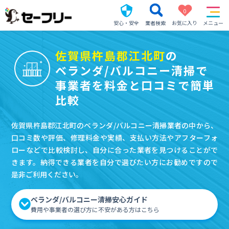
0
安心・安全
業者検索
お気に入り
メニュー
佐賀県杵島郡江北町
の
ベランダ/バルコニー清掃で
事業者を料金と口コミで簡単
比較
佐賀県杵島郡江北町のベランダ/バルコニー清掃業者の中から、
口コミ数や評価、修理料金や実績、支払い方法やアフターフォ
ローなどで比較検討し、自分に合った業者を見つけることがで
きます。納得できる業者を自分で選びたい方にお勧めですので
是非ご利用ください。
ベランダ/バルコニー清掃安心ガイド
費用や事業者の選び方に不安がある方はこちら