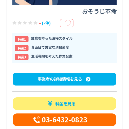
おそうじ革命
-
(-件)
＋
誠意を持った清掃スタイル
特⻑1
真面目で誠実な清掃態度
特⻑2
生活導線を考えた作業配慮
特⻑3
事業者の詳細情報を見る
料金を見る
03-6432-0823