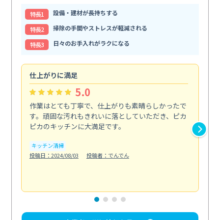
設備・建材が長持ちする
特⻑1
掃除の手間やストレスが軽減される
特⻑2
日々のお手入れがラクになる
特⻑3
仕上がりに満足
親
5.0
作業はとても丁寧で、仕上がりも素晴らしかったで
ス
す。頑固な汚れもきれいに落としていただき、ピカ
説
ピカのキッチンに大満足です。
の
い...
キッチン清掃
も
投稿日：2024/08/03
投稿者：でんでん
エ
投稿日