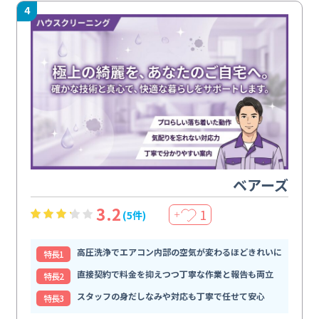
4
ベアーズ
3.2
1
(5件)
＋
高圧洗浄でエアコン内部の空気が変わるほどきれいに
特⻑1
直接契約で料金を抑えつつ丁寧な作業と報告も両立
特⻑2
スタッフの身だしなみや対応も丁寧で任せて安心
特⻑3