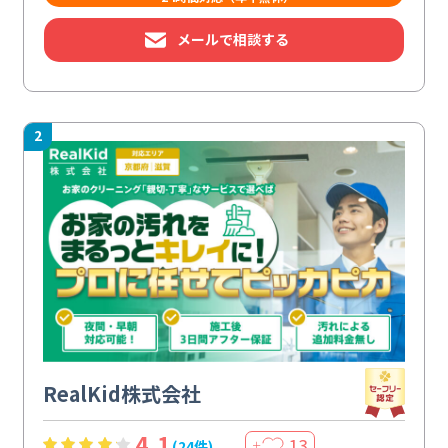
メールで相談する
2
RealKid株式会社
4.1
13
(24件)
＋