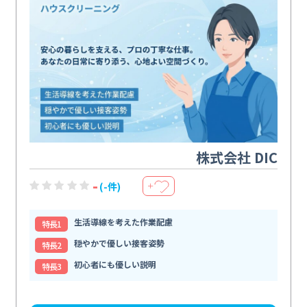
株式会社 DIC
-
(-件)
＋
生活導線を考えた作業配慮
特⻑1
穏やかで優しい接客姿勢
特⻑2
初心者にも優しい説明
特⻑3