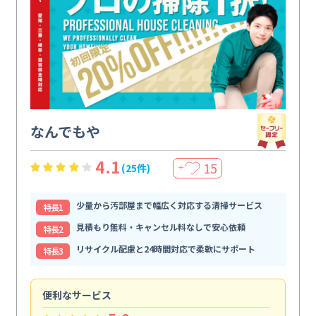
なんでもや
4.1
15
(25件)
＋
少量から汚部屋まで幅広く対応する清掃サービス
特⻑1
見積もり無料・キャンセル料なしで安心依頼
特⻑2
リサイクル配慮と24時間対応で柔軟にサポート
特⻑3
便利なサービス
頼