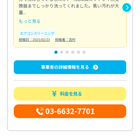
換器までしっかり洗ってくれました。黒い汚れが大
キ
量...
安...
もっと見る
も
エアコンクリーニング
お
投稿日：2025/02/23
投稿者：吉村
投稿日
事業者の詳細情報を見る
料金を見る
03-6632-7701