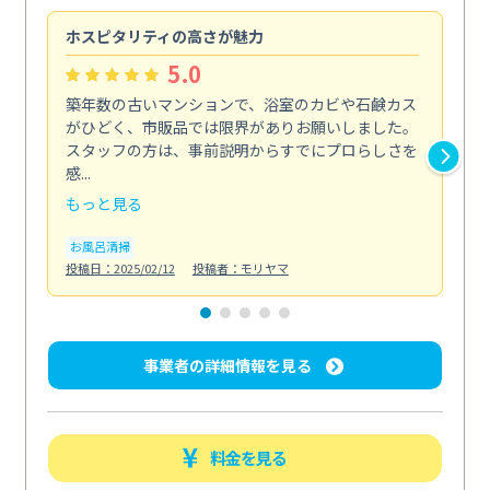
ホスピタリティの高さが魅力
法
5.0
築年数の古いマンションで、浴室のカビや石鹸カス
会
がひどく、市販品では限界がありお願いしました。
し
スタッフの方は、事前説明からすでにプロらしさを
あ
感...
い...
もっと見る
も
お風呂清掃
ト
投稿日：2025/02/12
投稿者：モリヤマ
投稿日
事業者の詳細情報を見る
料金を見る