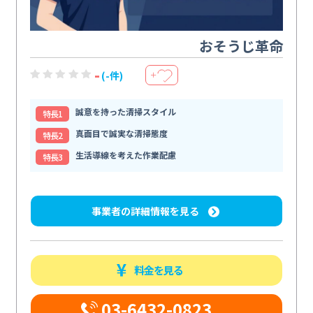
おそうじ革命
-
(-件)
＋
誠意を持った清掃スタイル
特⻑1
真面目で誠実な清掃態度
特⻑2
生活導線を考えた作業配慮
特⻑3
事業者の詳細情報を見る
料金を見る
03-6432-0823