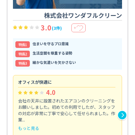
株式会社ワンダフルクリーン
3.0
(3件)
＋
住まいを守るプロ意識
特⻑1
生活空間を尊重する姿勢
特⻑2
細かな気遣いを欠かさない
特⻑3
オフィスが快適に
納
4.0
会社の天井に設置されたエアコンのクリーニングを
浴
お願いしました。初めての利用でしたが、スタッフ
終
の対応が非常に丁寧で安心して任せられました。作
き
業...
し...
もっと見る
も