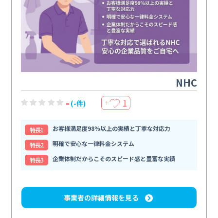
NHC
-
1
(-件)
＋
お客様満足度98％以上の実績と丁寧な対応力
特⻑1
明確で安心な一律料金システム
特⻑2
企業体制だからこそのスピード感と豊富な実績
特⻑3
事業者の詳細情報を見る