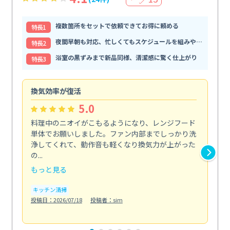
複数箇所をセットで依頼できてお得に頼める
特⻑1
夜間早朝も対応、忙しくてもスケジュールを組みやすい
特⻑2
浴室の黒ずみまで新品同様、清潔感に驚く仕上がり
特⻑3
換気効率が復活
油
5.0
料理中のニオイがこもるようになり、レンジフード
長
単体でお願いしました。ファン内部までしっかり洗
体
浄してくれて、動作音も軽くなり換気力が上がった
て
の...
は...
もっと見る
も
キッチン清掃
キ
投稿日：2026/07/18
投稿者：sim
投稿日