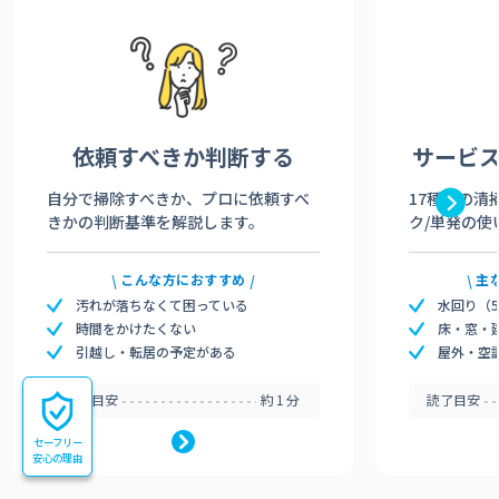
依頼すべきか
判断する
サービ
自分で掃除すべきか、プロに依頼すべ
17種類の清
きかの判断基準を解説します。
ク/単発の使
こんな方におすすめ
主
汚れが落ちなくて困っている
水回り（
時間をかけたくない
床・窓・
引越し・転居の予定がある
屋外・空
読了目安
約1分
読了目安
セーフリー
安心の理由