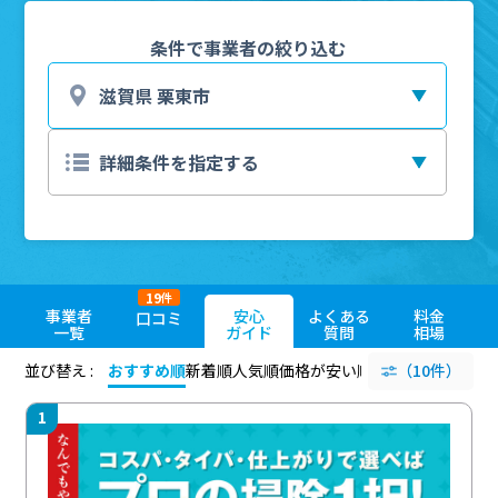
条件で事業者の絞り込む
19
件
事業者
安心
よくある
料金
口コミ
一覧
ガイド
質問
相場
並び替え :
おすすめ順
新着順
人気順
価格が安い順
評価が高い順
（10件）
評価
1