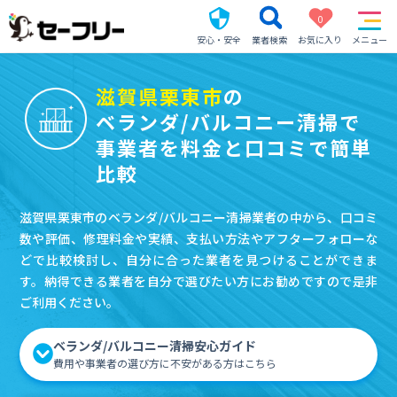
0
安心・安全
業者検索
お気に入り
メニュー
滋賀県栗東市
の
ベランダ/バルコニー清掃で
事業者を料金と口コミで簡単
比較
滋賀県栗東市のベランダ/バルコニー清掃業者の中から、口コミ
数や評価、修理料金や実績、支払い方法やアフターフォローな
どで比較検討し、自分に合った業者を見つけることができま
す。納得できる業者を自分で選びたい方にお勧めですので是非
ご利用ください。
ベランダ/バルコニー清掃安心ガイド
費用や事業者の選び方に不安がある方はこちら