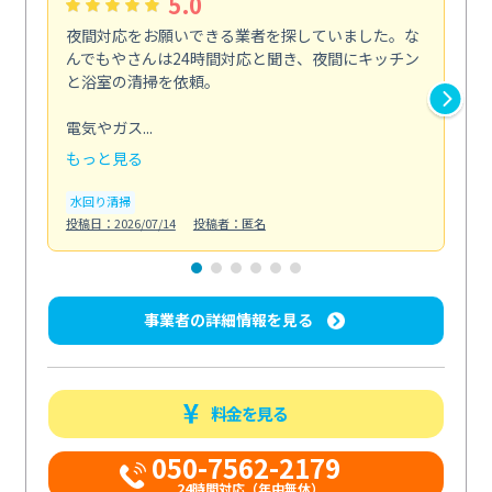
5.0
夜間対応をお願いできる業者を探していました。な
ペ
んでもやさんは24時間対応と聞き、夜間にキッチン
感
と浴室の清掃を依頼。
簡
ど...
電気やガス...
も
もっと見る
エ
投稿日
水回り清掃
投稿日：2026/07/14
投稿者：匿名
事業者の詳細情報を見る
料金を見る
050-7562-2179
24時間対応（年中無休）