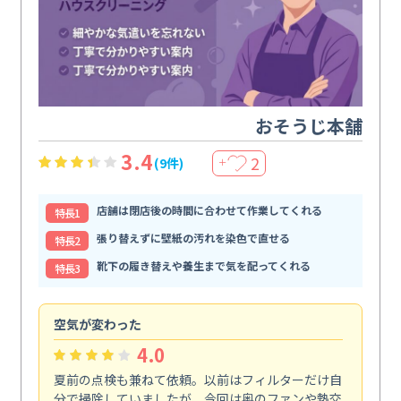
おそうじ本舗
3.4
2
(9件)
＋
店舗は閉店後の時間に合わせて作業してくれる
特⻑1
張り替えずに壁紙の汚れを染色で直せる
特⻑2
靴下の履き替えや養生まで気を配ってくれる
特⻑3
空気が変わった
浴
4.0
夏前の点検も兼ねて依頼。以前はフィルターだけ自
掃
分で掃除していましたが、今回は奥のファンや熱交
た