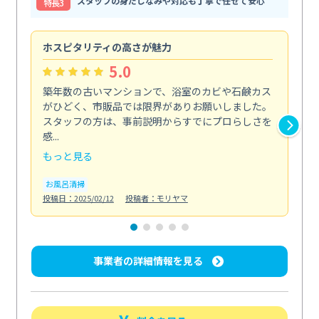
スタッフの身だしなみや対応も丁寧で任せて安心
特⻑3
ホスピタリティの高さが魅力
法
5.0
築年数の古いマンションで、浴室のカビや石鹸カス
会
がひどく、市販品では限界がありお願いしました。
し
スタッフの方は、事前説明からすでにプロらしさを
あ
感...
い...
もっと見る
も
お風呂清掃
ト
投稿日：2025/02/12
投稿者：モリヤマ
投稿日
事業者の詳細情報を見る