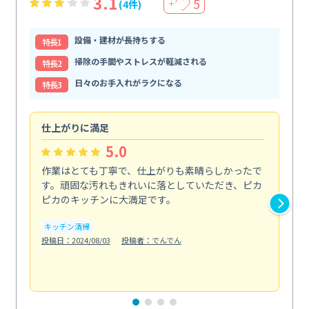
3.1
5
(4件)
＋
設備・建材が長持ちする
特⻑1
掃除の手間やストレスが軽減される
特⻑2
日々のお手入れがラクになる
特⻑3
仕上がりに満足
親
5.0
作業はとても丁寧で、仕上がりも素晴らしかったで
ス
す。頑固な汚れもきれいに落としていただき、ピカ
説
ピカのキッチンに大満足です。
の
い...
キッチン清掃
も
投稿日：2024/08/03
投稿者：でんでん
エ
投稿日