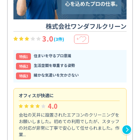
株式会社ワンダフルクリーン
3.0
(3件)
＋
住まいを守るプロ意識
特⻑1
生活空間を尊重する姿勢
特⻑2
細かな気遣いを欠かさない
特⻑3
オフィスが快適に
納
4.0
会社の天井に設置されたエアコンのクリーニングを
浴
お願いしました。初めての利用でしたが、スタッフ
終
の対応が非常に丁寧で安心して任せられました。作
き
業...
し...