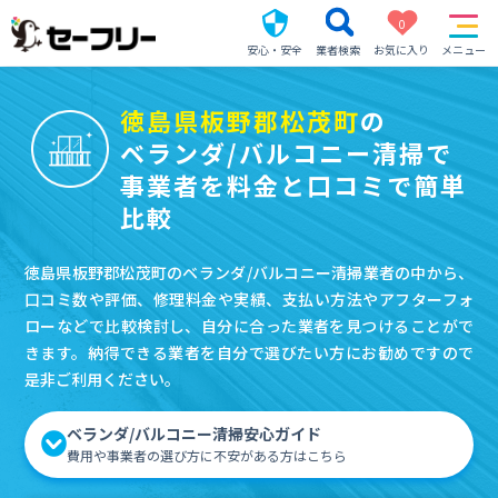
0
安心・安全
業者検索
お気に入り
メニュー
徳島県板野郡松茂町
の
ベランダ/バルコニー清掃で
事業者を料金と口コミで簡単
比較
徳島県板野郡松茂町のベランダ/バルコニー清掃業者の中から、
口コミ数や評価、修理料金や実績、支払い方法やアフターフォ
ローなどで比較検討し、自分に合った業者を見つけることがで
きます。納得できる業者を自分で選びたい方にお勧めですので
是非ご利用ください。
ベランダ/バルコニー清掃安心ガイド
費用や事業者の選び方に不安がある方はこちら