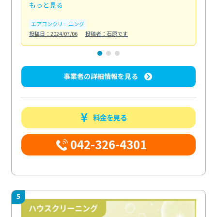
もっと見る
も
エアコンクリーニング
お
投稿日：2024/07/06
投稿者：石原です
投稿日
事業者の詳細情報を見る
料金を見る
042-326-4301
5