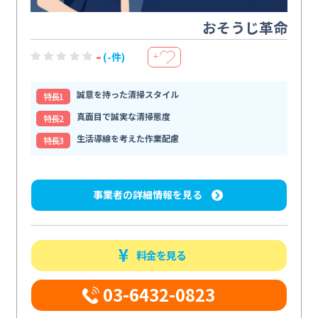
おそうじ革命
-
(-件)
＋
誠意を持った清掃スタイル
特⻑1
真面目で誠実な清掃態度
特⻑2
生活導線を考えた作業配慮
特⻑3
事業者の詳細情報を見る
料金を見る
03-6432-0823