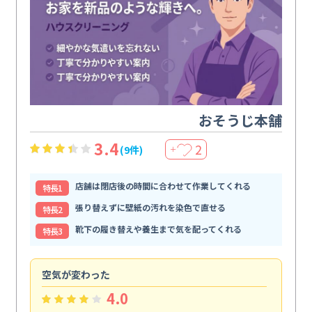
おそうじ本舗
3.4
2
(9件)
＋
店舗は閉店後の時間に合わせて作業してくれる
特⻑1
張り替えずに壁紙の汚れを染色で直せる
特⻑2
靴下の履き替えや養生まで気を配ってくれる
特⻑3
空気が変わった
浴
4.0