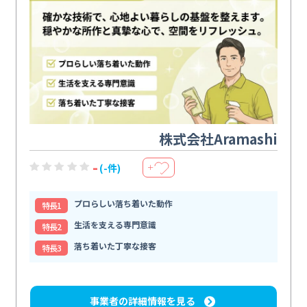
株式会社Aramashi
-
(-件)
＋
プロらしい落ち着いた動作
特⻑1
生活を支える専門意識
特⻑2
落ち着いた丁寧な接客
特⻑3
事業者の詳細情報を見る