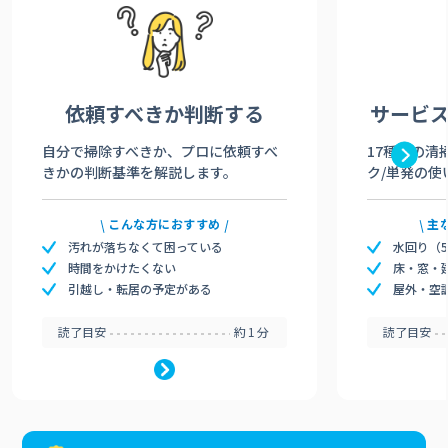
依頼すべきか
判断する
サービ
自分で掃除すべきか、プロに依頼すべ
17種類の清
きかの判断基準を解説します。
ク/単発の使
こんな方におすすめ
主
汚れが落ちなくて困っている
水回り（
時間をかけたくない
床・窓・
引越し・転居の予定がある
屋外・空
読了目安
約1分
読了目安