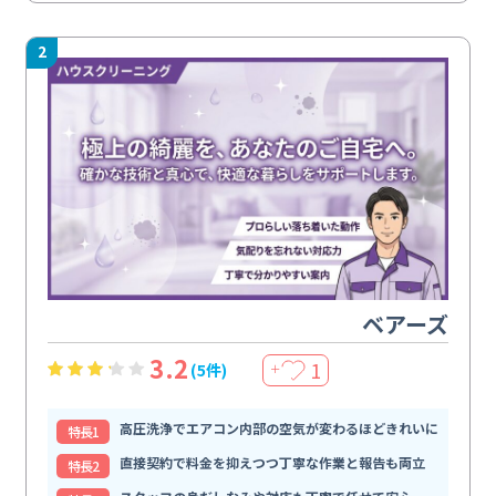
2
ベアーズ
3.2
1
(5件)
＋
高圧洗浄でエアコン内部の空気が変わるほどきれいに
特⻑1
直接契約で料金を抑えつつ丁寧な作業と報告も両立
特⻑2