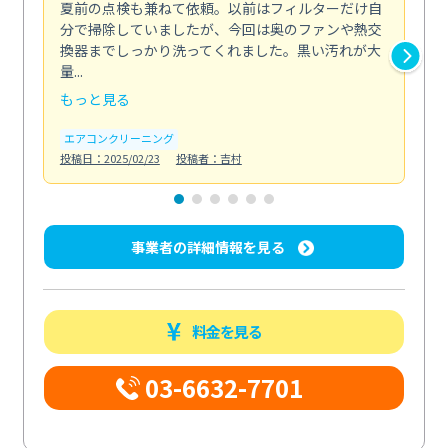
夏前の点検も兼ねて依頼。以前はフィルターだけ自
掃
分で掃除していましたが、今回は奥のファンや熱交
た
換器までしっかり洗ってくれました。黒い汚れが大
キ
量...
安...
もっと見る
も
エアコンクリーニング
お
投稿日：2025/02/23
投稿者：吉村
投稿日
事業者の詳細情報を見る
料金を見る
03-6632-7701