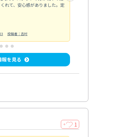
てくれて、安心感がありました。定
お風呂清掃
投稿日：2025/02/12
投
23
投稿者：吉村
情報を見る
1
＋