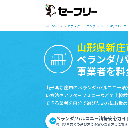
トップページ
ハウスクリーニング
ベランダ/バルコニ
山形県新庄
ベランダ/
事業者を料
山形県新庄市のベランダ/バルコニー清
い方法やアフターフォローなどで比較検
できる業者を自分で選びたい方にお勧め
ベランダ/バルコニー清掃安心ガイ
費用や事業者の選び方に不安がある方はこちら