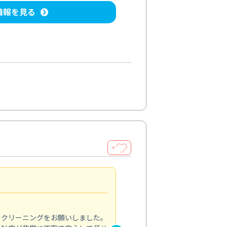
情報を見る
＋
納得のサービス
5.0
のクリーニングをお願いしました。
浴室の清掃を依頼しました。ス