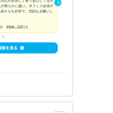
の対応が非常に丁寧で安心して任せ
もスムーズに進行。頑固な汚れ
風が明らかに違い、オフィス全体が
生まれ変わりました。料金も納
社員からも好評で、次回もお願いし
ています。
お風呂清掃
投稿日：2024/06/18
投
06
投稿者：石原です
情報を見る