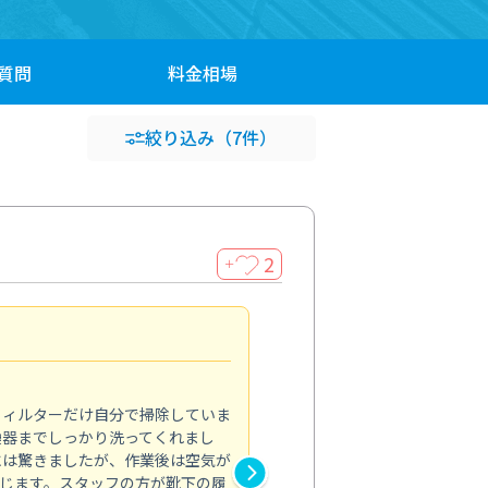
質問
料金
相場
絞り込み
（7件）
2
＋
浴室が明るく
5.0
フィルターだけ自分で掃除していま
掃除しても取れなかったカビや
換器までしっかり洗ってくれまし
がプロ。浴室が明るく感じるほ
には驚きましたが、作業後は空気が
の説明も丁寧で安心できました
じます。スタッフの方が靴下の履
と気分も全然違います。