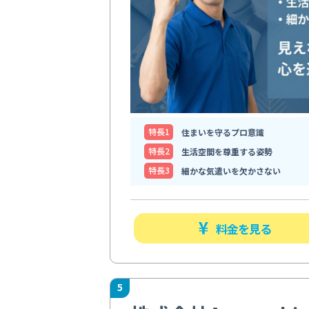
特⻑1
住まいを守るプロ意識
特⻑2
生活空間を尊重する姿勢
特⻑3
細かな気遣いを欠かさない
料金を見る
5