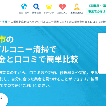
初期費用・掲
0
事業者の方は
安心・安全
業者検索
ランキング
お気に入り
業者の選び方
ー清掃
山形県新庄市のベランダ/バルコニー清掃におすすめの業者を料金と口コミで比較
市
の
バルコニー清掃で
金と口コミで簡単比較
掃業者の中から、口コミ数や評価、修理料金や実績、支払
討し、自分に合った業者を見つけることができます。納得
ですので是非ご利用ください。
ド