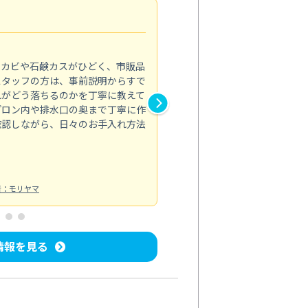
法人利用
5.0
のカビや石鹸カスがひどく、市販品
会社のトイレと洗面台清掃をス
スタッフの方は、事前説明からすで
てはオフィス対応が雑なところ
れがどう落ちるのかを丁寧に教えて
なみから言葉遣い、作業マナー
プロン内や排水口の奥まで丁寧に作
心して任せられました。
確認しながら、日々のお手入れ方法
トイレ清掃
投稿日：2024/09/09
投
者：モリヤマ
情報を見る