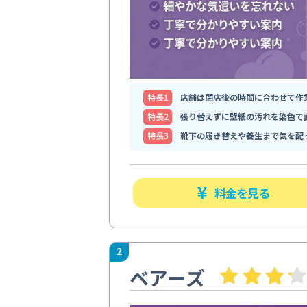
特⻑1
店舗は閉店後の時間に合わせて作
特⻑2
張り替えずに壁紙の汚れを染色で
特⻑3
靴下の履き替えや養生まで気を配
料金を見る
2
ベアーズ