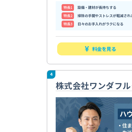
特⻑1
設備・建材が長持ちする
特⻑2
掃除の手間やストレスが軽減され
特⻑3
日々のお手入れがラクになる
料金を見る
4
株式会社ワンダフル