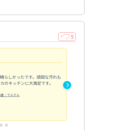
5
＋
親切で丁寧な作業
5.0
素晴らしかったです。頑固な汚れも
スタッフの方は非常に親切で、
ピカのキッチンに大満足です。
き安心感がありました。エアコ
り快適に感じています。丁寧な
稿者：でんでん
エアコンクリーニング
投稿日：2024/