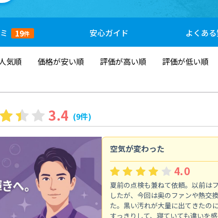
ミ
安心
ガイド
よくある
19
件
人気順
価格が安い順
評価が高い順
評価が低い順
3.4
(9件)
空気が変わった
4.0
夏前の点検も兼ねて依頼。以前は
したが、今回は奥のファンや熱交
た。黒い汚れが大量に出てきたの
すっきりして、寝ていても違いを感