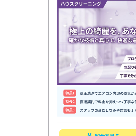
特⻑1
高圧洗浄でエアコン内部の空気が
特⻑2
直接契約で料金を抑えつつ丁寧な
特⻑3
スタッフの身だしなみや対応も丁
料金を見る