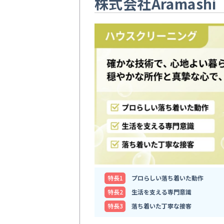
株式会社Aramashi
特⻑1
プロらしい落ち着いた動作
特⻑2
生活を支える専門意識
特⻑3
落ち着いた丁寧な接客