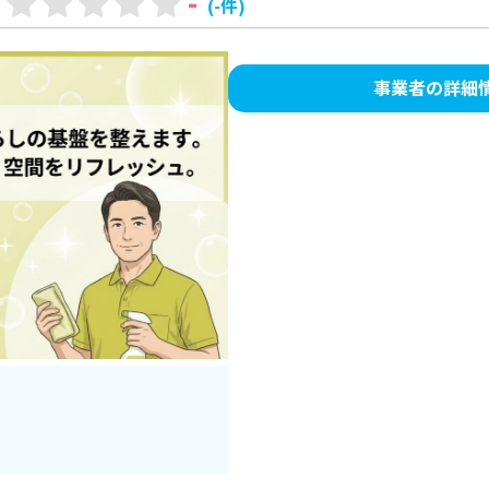
-
(-件)
事業者の詳細