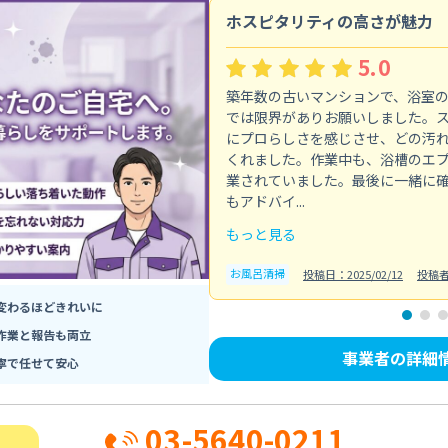
ホスピタリティの高さが魅力
5.0
築年数の古いマンションで、浴室
では限界がありお願いしました。
にプロらしさを感じさせ、どの汚
くれました。作業中も、浴槽のエ
業されていました。最後に一緒に
もアドバイ...
もっと見る
お風呂清掃
投稿日：2025/02/12
投稿
変わるほどきれいに
作業と報告も両立
事業者の詳細
寧で任せて安心
03-5640-0211