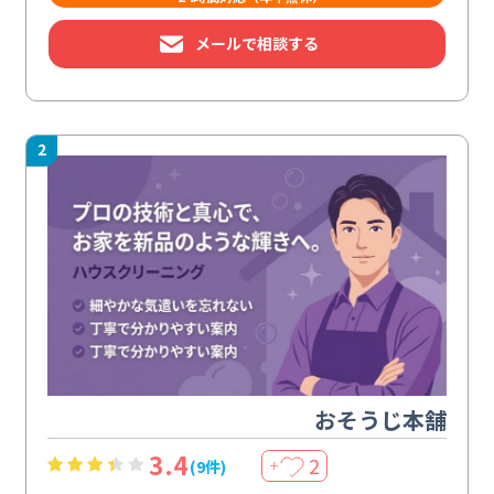
メールで相談する
2
おそうじ本舗
3.4
2
(9件)
＋