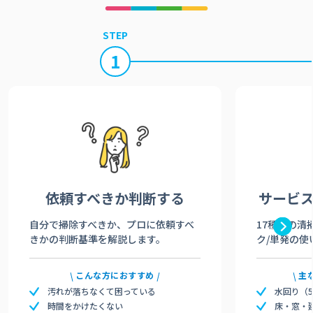
STEP
1
依頼すべきか
判断する
サービ
自分で掃除すべきか、プロに依頼すべ
17種類の清
きかの判断基準を解説します。
ク/単発の使
こんな方におすすめ
主
汚れが落ちなくて困っている
水回り（
時間をかけたくない
床・窓・