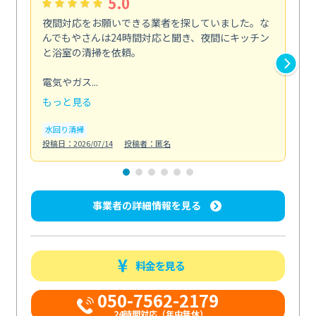
5.0
夜間対応をお願いできる業者を探していました。な
ペ
んでもやさんは24時間対応と聞き、夜間にキッチン
感
と浴室の清掃を依頼。
簡
ど...
電気やガス...
も
もっと見る
エ
投稿日
水回り清掃
投稿日：2026/07/14
投稿者：匿名
事業者の詳細情報を見る
料金を見る
050-7562-2179
24時間対応（年中無休）