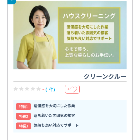
クリーンクルー
-
(-件)
＋
清潔感を大切にした作業
特⻑1
落ち着いた雰囲気の接客
特⻑2
気持ち良い対応でサポート
特⻑3