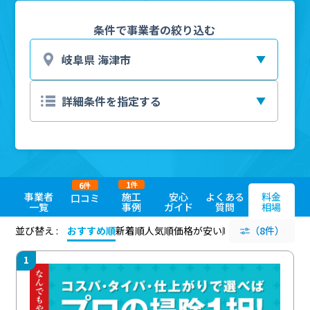
条件で事業者の絞り込む
1
6
件
件
事業者
施工
安心
よくある
料金
口コミ
一覧
事例
ガイド
質問
相場
並び替え :
おすすめ順
新着順
人気順
価格が安い順
評価が高い順
（8件）
評価
1