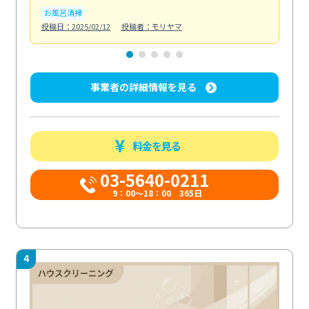
お風呂清掃
ト
投稿日：2025/02/12
投稿者：モリヤマ
投稿日
事業者の詳細情報を見る
料金を見る
03-5640-0211
9：00～18：00 365日
4