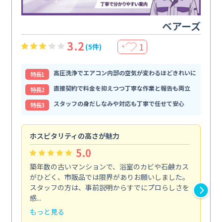
ベアーズ
3.2
1
(5件)
＋
高圧洗浄でエアコン内部の空気が変わるほどきれいに
特⻑1
直接契約で料金を抑えつつ丁寧な作業と報告も両立
特⻑2
スタッフの身だしなみや対応も丁寧で任せて安心
特⻑3
ホスピタリティの高さが魅力
法
5.0
築年数の古いマンションで、浴室のカビや石鹸カス
会
がひどく、市販品では限界がありお願いしました。
し
スタッフの方は、事前説明からすでにプロらしさを
あ
感...
い...
もっと見る
も