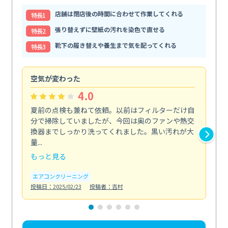
店舗は閉店後の時間に合わせて作業してくれる
特⻑1
張り替えずに壁紙の汚れを染色で直せる
特⻑2
靴下の履き替えや養生まで気を配ってくれる
特⻑3
空気が変わった
浴
4.0
夏前の点検も兼ねて依頼。以前はフィルターだけ自
掃
分で掃除していましたが、今回は奥のファンや熱交
た
換器までしっかり洗ってくれました。黒い汚れが大
キ
量...
安...
もっと見る
も
エアコンクリーニング
お
投稿日：2025/02/23
投稿者：吉村
投稿日