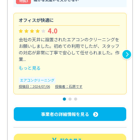
特⻑3
オフィスが快適に
納
4.0
会社の天井に設置されたエアコンのクリーニングを
浴
お願いしました。初めての利用でしたが、スタッフ
終
の対応が非常に丁寧で安心して任せられました。作
き
業...
し...
もっと見る
も
エアコンクリーニング
お
投稿日：2024/07/06
投稿者：石原です
投稿日
事業者の詳細情報を見る