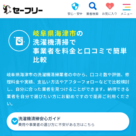
0
安心・安全
業者検索
お気に入り
メニュー
岐阜県海津市
の
洗濯機清掃で
事業者を料金と口コミで簡単
比較
岐阜県海津市の洗濯機清掃業者の中から、口コミ数や評価、修
理料金や実績、支払い方法やアフターフォローなどで比較検討
し、自分に合った業者を見つけることができます。納得できる
業者を自分で選びたい方にお勧めですので是非ご利用くださ
い。
洗濯機清掃安心ガイド
費用や事業者の選び方に不安がある方はこちら