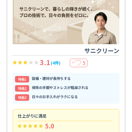
サニクリーン
3.1
5
(4件)
＋
設備・建材が長持ちする
特⻑1
掃除の手間やストレスが軽減される
特⻑2
日々のお手入れがラクになる
特⻑3
仕上がりに満足
親
5.0