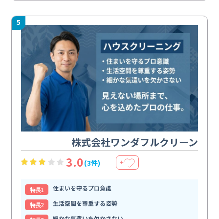
5
株式会社ワンダフルクリーン
3.0
(3件)
＋
住まいを守るプロ意識
特⻑1
生活空間を尊重する姿勢
特⻑2
細かな気遣いを欠かさない