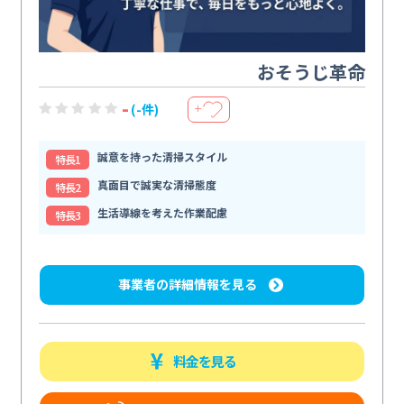
おそうじ革命
-
(-件)
＋
誠意を持った清掃スタイル
特⻑1
真面目で誠実な清掃態度
特⻑2
生活導線を考えた作業配慮
特⻑3
事業者の詳細情報を見る
料金を見る