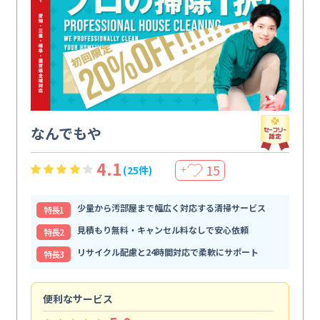
なんでもや
4.1
15
(25件)
＋
少量から汚部屋まで幅広く対応する清掃サービス
特⻑1
見積もり無料・キャンセル料なしで安心依頼
特⻑2
リサイクル配慮と24時間対応で柔軟にサポート
特⻑3
便利なサービス
頼