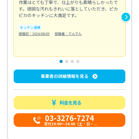
作業はとても丁寧で、仕上がりも素晴らしかったで
ス
す。頑固な汚れもきれいに落としていただき、ピカ
説
ピカのキッチンに大満足です。
の
い...
キッチン清掃
も
投稿日：2024/08/03
投稿者：でんでん
エ
投稿日
事業者の詳細情報を見る
料金を見る
03-3276-7274
受付10:00〜16:00（土・日・...