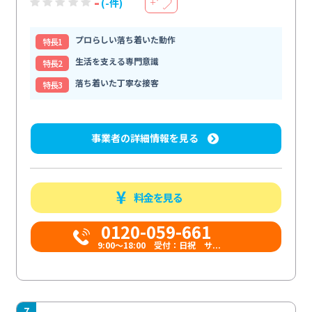
-
(-件)
＋
プロらしい落ち着いた動作
特⻑1
生活を支える専門意識
特⻑2
落ち着いた丁寧な接客
特⻑3
事業者の詳細情報を見る
料金を見る
0120-059-661
9:00〜18:00 受付：日祝 サ...
7