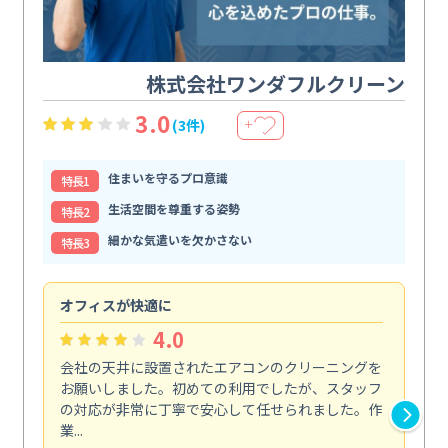
株式会社ワンダフルクリーン
3.0
(3件)
＋
住まいを守るプロ意識
特⻑1
生活空間を尊重する姿勢
特⻑2
細かな気遣いを欠かさない
特⻑3
オフィスが快適に
納
4.0
会社の天井に設置されたエアコンのクリーニングを
浴
お願いしました。初めての利用でしたが、スタッフ
終
の対応が非常に丁寧で安心して任せられました。作
き
業...
し...