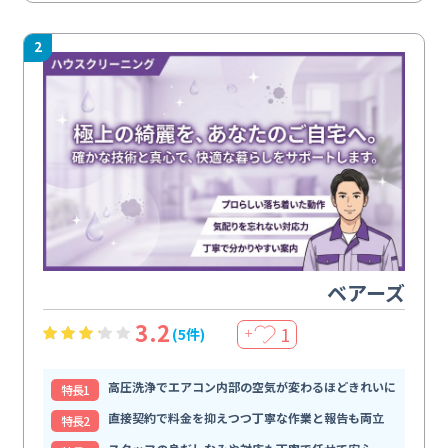
2
ベアーズ
3.2
1
(5件)
＋
高圧洗浄でエアコン内部の空気が変わるほどきれいに
特⻑1
直接契約で料金を抑えつつ丁寧な作業と報告も両立
特⻑2