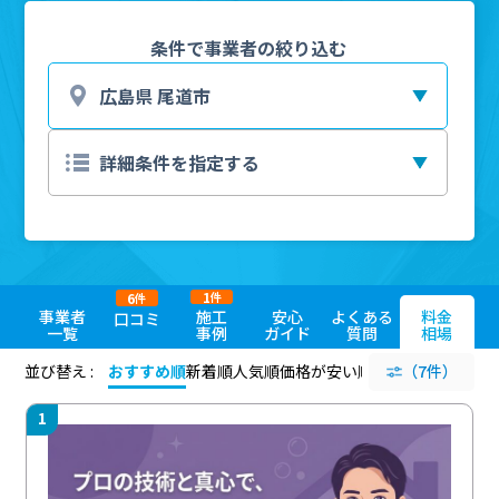
条件で事業者の絞り込む
1
6
件
件
事業者
施工
安心
よくある
料金
口コミ
一覧
事例
ガイド
質問
相場
並び替え :
おすすめ順
新着順
人気順
価格が安い順
評価が高い順
（7件）
評価
1