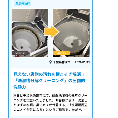
洗濯機清掃
BEFORE
AFTER
千葉県香取市
2026.01.31
見えない裏側の汚れを根こそぎ解消！
「洗濯槽分解クリーニング」の圧倒的
洗浄力
本日は千葉県香取市にて、縦型洗濯機の分解クリー
ニングを実施いたしました。お客様からは「洗濯し
たはずの衣類に黒いカスが付着する」「洗濯機周辺
のニオイが気になる」というご相談をいただき、内
部の状態を確認したところ、洗濯槽の裏…