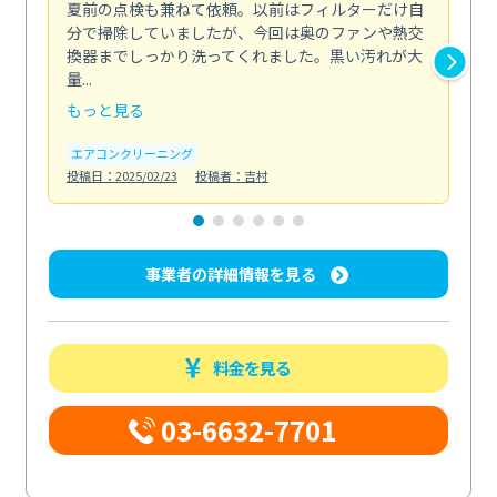
夏前の点検も兼ねて依頼。以前はフィルターだけ自
掃
分で掃除していましたが、今回は奥のファンや熱交
た
換器までしっかり洗ってくれました。黒い汚れが大
キ
量...
安...
もっと見る
も
エアコンクリーニング
お
投稿日：2025/02/23
投稿者：吉村
投稿日
事業者の詳細情報を見る
料金を見る
03-6632-7701