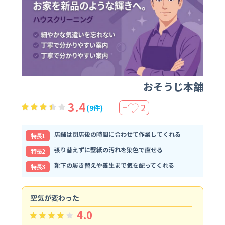
おそうじ本舗
3.4
2
(9件)
＋
店舗は閉店後の時間に合わせて作業してくれる
特⻑1
張り替えずに壁紙の汚れを染色で直せる
特⻑2
靴下の履き替えや養生まで気を配ってくれる
特⻑3
空気が変わった
浴
4.0