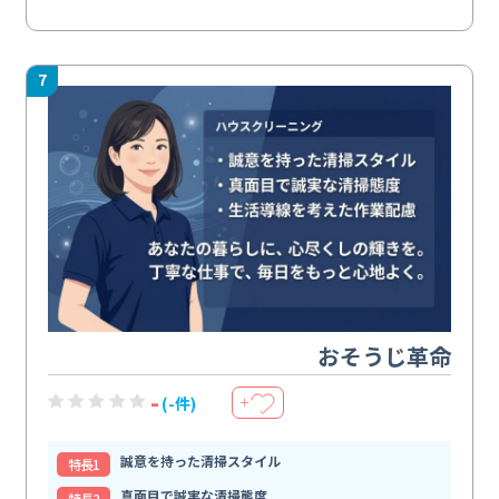
7
おそうじ革命
-
(-件)
＋
誠意を持った清掃スタイル
特⻑1
真面目で誠実な清掃態度
特⻑2