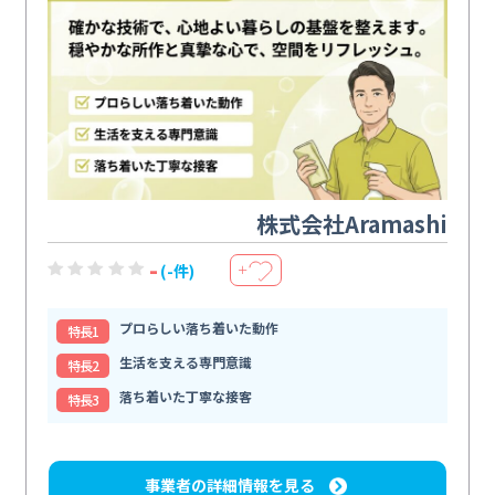
株式会社Aramashi
-
(-件)
＋
プロらしい落ち着いた動作
特⻑1
生活を支える専門意識
特⻑2
落ち着いた丁寧な接客
特⻑3
事業者の詳細情報を見る