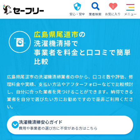
0
安心・安全
業者検索
お気に入り
メニュー
広島県尾道市
の
洗濯機清掃で
事業者を料金と口コミで簡単
比較
広島県尾道市の洗濯機清掃業者の中から、口コミ数や評価、修
理料金や実績、支払い方法やアフターフォローなどで比較検討
し、自分に合った業者を見つけることができます。納得できる
業者を自分で選びたい方にお勧めですので是非ご利用くださ
い。
洗濯機清掃安心ガイド
費用や事業者の選び方に不安がある方はこちら