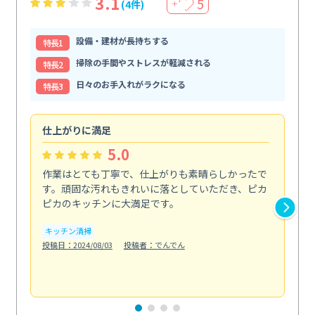
3.1
5
(4件)
＋
設備・建材が長持ちする
特⻑1
掃除の手間やストレスが軽減される
特⻑2
日々のお手入れがラクになる
特⻑3
仕上がりに満足
親
5.0
作業はとても丁寧で、仕上がりも素晴らしかったで
ス
す。頑固な汚れもきれいに落としていただき、ピカ
説
ピカのキッチンに大満足です。
の
い...
キッチン清掃
も
投稿日：2024/08/03
投稿者：でんでん
エ
投稿日