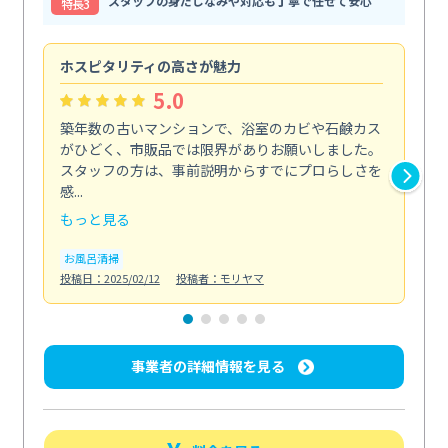
スタッフの身だしなみや対応も丁寧で任せて安心
特⻑3
ホスピタリティの高さが魅力
法
5.0
築年数の古いマンションで、浴室のカビや石鹸カス
会
がひどく、市販品では限界がありお願いしました。
し
スタッフの方は、事前説明からすでにプロらしさを
あ
感...
い...
もっと見る
も
お風呂清掃
ト
投稿日：2025/02/12
投稿者：モリヤマ
投稿日
事業者の詳細情報を見る