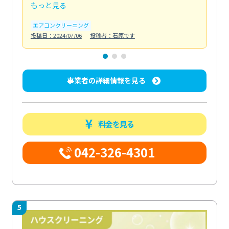
もっと見る
も
エアコンクリーニング
お
投稿日：2024/07/06
投稿者：石原です
投稿日
事業者の詳細情報を見る
料金を見る
042-326-4301
5