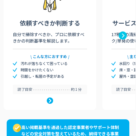
依頼すべきか
判断する
サービ
自分で掃除すべきか、プロに依頼すべ
17種類の清
きかの判断基準を解説します。
ク/単発の使
こんな方におすすめ
主
汚れが落ちなくて困っている
水回り（
時間をかけたくない
床・窓・
引越し・転居の予定がある
屋外・空
読了目安
約1分
読了目安
高い掲載基準を通過した認定事業者やサポート体制
などの安全対策を整えているため、納得できる事業