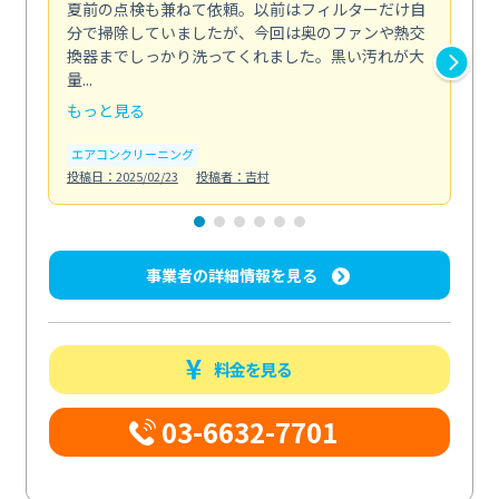
夏前の点検も兼ねて依頼。以前はフィルターだけ自
掃
分で掃除していましたが、今回は奥のファンや熱交
た
換器までしっかり洗ってくれました。黒い汚れが大
キ
量...
安...
もっと見る
も
エアコンクリーニング
お
投稿日：2025/02/23
投稿者：吉村
投稿日
事業者の詳細情報を見る
料金を見る
03-6632-7701