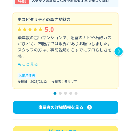
スタッフの身だしなみや対応も丁寧で任せて安心
特⻑3
ホスピタリティの高さが魅力
法
5.0
築年数の古いマンションで、浴室のカビや石鹸カス
会
がひどく、市販品では限界がありお願いしました。
し
スタッフの方は、事前説明からすでにプロらしさを
あ
感...
い...
もっと見る
も
お風呂清掃
ト
投稿日：2025/02/12
投稿者：モリヤマ
投稿日
事業者の詳細情報を見る