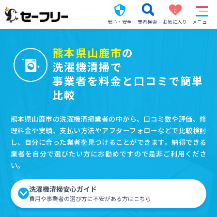
0
安心・安全
業者検索
お気に入り
メニュー
熊本県山鹿市
の
洗濯機清掃で
事業者を料金と口コミで簡単
比較
熊本県山鹿市の洗濯機清掃業者の中から、口コミ数や評価、修
理料金や実績、支払い方法やアフターフォローなどで比較検討
し、自分に合った業者を見つけることができます。納得できる
業者を自分で選びたい方にお勧めですので是非ご利用くださ
い。
洗濯機清掃安心ガイド
費用や事業者の選び方に不安がある方はこちら