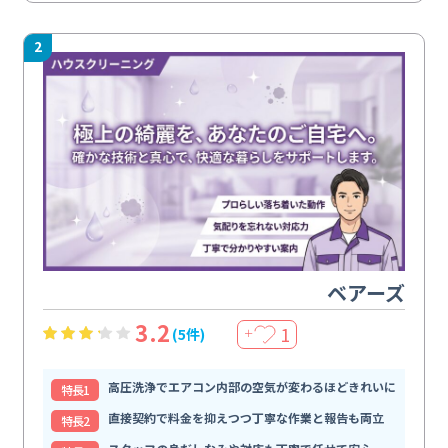
2
ベアーズ
3.2
1
(5件)
＋
高圧洗浄でエアコン内部の空気が変わるほどきれいに
特⻑1
直接契約で料金を抑えつつ丁寧な作業と報告も両立
特⻑2