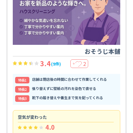
おそうじ本舗
3.4
2
(9件)
＋
店舗は閉店後の時間に合わせて作業してくれる
特⻑1
張り替えずに壁紙の汚れを染色で直せる
特⻑2
靴下の履き替えや養生まで気を配ってくれる
特⻑3
空気が変わった
浴
4.0