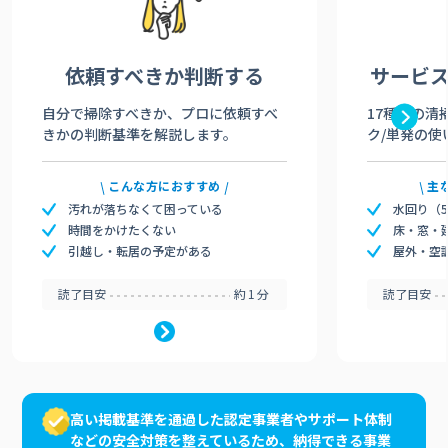
依頼すべきか
判断する
サービ
自分で掃除すべきか、プロに依頼すべ
17種類の清
きかの判断基準を解説します。
ク/単発の使
こんな方におすすめ
主
汚れが落ちなくて困っている
水回り（
時間をかけたくない
床・窓・
引越し・転居の予定がある
屋外・空
読了目安
約1分
読了目安
高い掲載基準を通過した認定事業者やサポート体制
などの安全対策を整えているため、納得できる事業