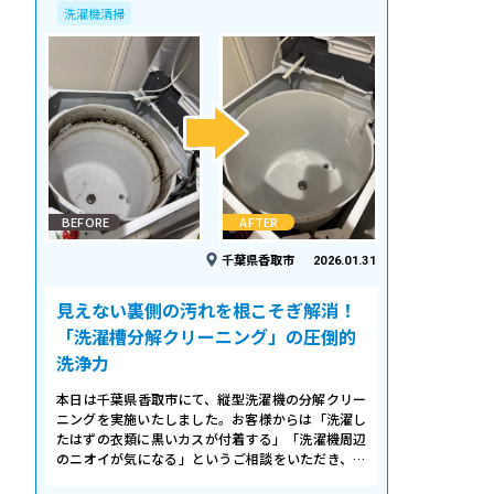
洗濯機清掃
BEFORE
AFTER
千葉県香取市
2026.01.31
見えない裏側の汚れを根こそぎ解消！
「洗濯槽分解クリーニング」の圧倒的
洗浄力
本日は千葉県香取市にて、縦型洗濯機の分解クリー
ニングを実施いたしました。お客様からは「洗濯し
たはずの衣類に黒いカスが付着する」「洗濯機周辺
のニオイが気になる」というご相談をいただき、内
部の状態を確認したところ、洗濯槽の裏…