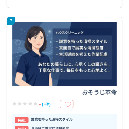
7
おそうじ革命
-
(-件)
＋
誠意を持った清掃スタイル
特⻑1
真面目で誠実な清掃態度
特⻑2