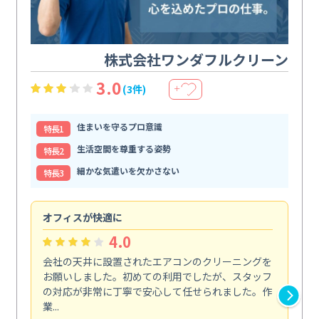
株式会社ワンダフルクリーン
3.0
(3件)
＋
住まいを守るプロ意識
特⻑1
生活空間を尊重する姿勢
特⻑2
細かな気遣いを欠かさない
特⻑3
オフィスが快適に
納
4.0
会社の天井に設置されたエアコンのクリーニングを
浴
お願いしました。初めての利用でしたが、スタッフ
終
の対応が非常に丁寧で安心して任せられました。作
き
業...
し...