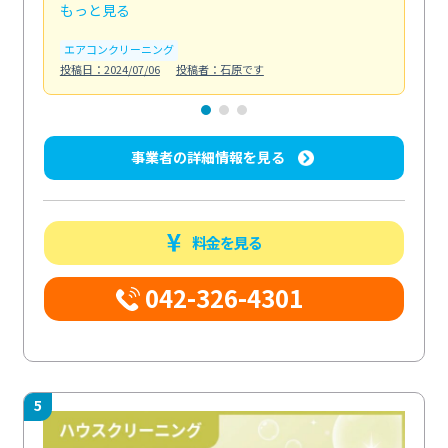
もっと見る
も
エアコンクリーニング
お
投稿日：2024/07/06
投稿者：石原です
投稿日
事業者の詳細情報を見る
料金を見る
042-326-4301
5