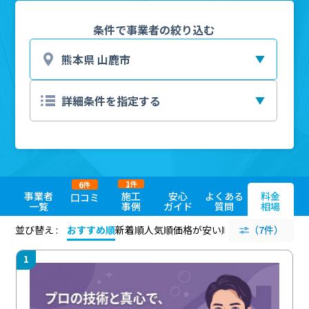
条件で事業者の絞り込む
1
6
件
件
事業者
施工
安心
よくある
料金
口コミ
一覧
事例
ガイド
質問
相場
並び替え :
おすすめ順
新着順
人気順
価格が安い順
評価が高い順
（7件）
評価
1