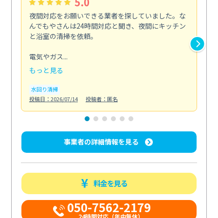
5.0
夜間対応をお願いできる業者を探していました。な
ペ
んでもやさんは24時間対応と聞き、夜間にキッチン
感
と浴室の清掃を依頼。
簡
ど...
電気やガス...
も
もっと見る
エ
投稿日
水回り清掃
投稿日：2026/07/14
投稿者：匿名
事業者の詳細情報を見る
料金を見る
050-7562-2179
24時間対応（年中無休）