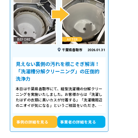
BEFORE
AFTER
千葉県香取市
2026.01.31
見えない裏側の汚れを根こそぎ解消！
「洗濯槽分解クリーニング」の圧倒的
洗浄力
本日は千葉県香取市にて、縦型洗濯機の分解クリー
ニングを実施いたしました。お客様からは「洗濯し
たはずの衣類に黒いカスが付着する」「洗濯機周辺
のニオイが気になる」というご相談をいただき、内
部の状態を確認したところ、洗濯槽の裏…
事例の詳細を見る
事業者の詳細を見る