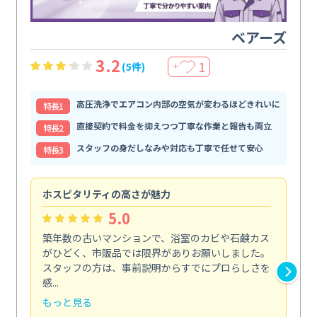
ベアーズ
3.2
1
(5件)
＋
高圧洗浄でエアコン内部の空気が変わるほどきれいに
特⻑1
直接契約で料金を抑えつつ丁寧な作業と報告も両立
特⻑2
スタッフの身だしなみや対応も丁寧で任せて安心
特⻑3
ホスピタリティの高さが魅力
法
5.0
築年数の古いマンションで、浴室のカビや石鹸カス
会
がひどく、市販品では限界がありお願いしました。
し
スタッフの方は、事前説明からすでにプロらしさを
あ
感...
い...
もっと見る
も