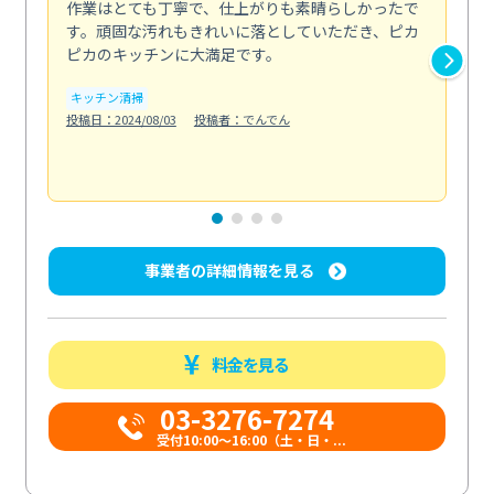
作業はとても丁寧で、仕上がりも素晴らしかったで
ス
す。頑固な汚れもきれいに落としていただき、ピカ
説
ピカのキッチンに大満足です。
の
い...
キッチン清掃
も
投稿日：2024/08/03
投稿者：でんでん
エ
投稿日
事業者の詳細情報を見る
料金を見る
03-3276-7274
受付10:00〜16:00（土・日・...