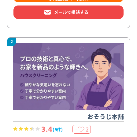
メールで相談する
2
おそうじ本舗
3.4
2
(9件)
＋