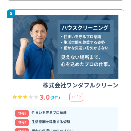
5
株式会社ワンダフルクリーン
3.0
(3件)
＋
住まいを守るプロ意識
特⻑1
生活空間を尊重する姿勢
特⻑2
細かな気遣いを欠かさない