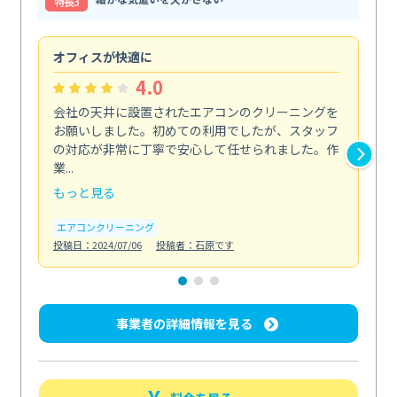
特⻑3
オフィスが快適に
納
4.0
会社の天井に設置されたエアコンのクリーニングを
浴
お願いしました。初めての利用でしたが、スタッフ
終
の対応が非常に丁寧で安心して任せられました。作
き
業...
し...
もっと見る
も
エアコンクリーニング
お
投稿日：2024/07/06
投稿者：石原です
投稿日
事業者の詳細情報を見る