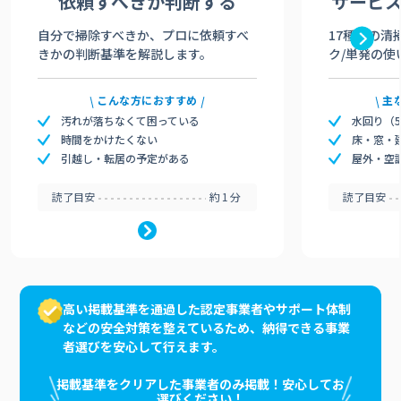
依頼すべきか
判断する
サービ
自分で掃除すべきか、プロに依頼すべ
17種類の清
きかの判断基準を解説します。
ク/単発の使
こんな方におすすめ
主
汚れが落ちなくて困っている
水回り（
時間をかけたくない
床・窓・
引越し・転居の予定がある
屋外・空
読了目安
約1分
読了目安
高い掲載基準を通過した認定事業者やサポート体制
などの安全対策を整えているため、納得できる事業
者選びを安心して行えます。
掲載基準をクリアした事業者のみ掲載！安心してお
選びください！