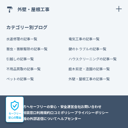
外壁・屋根工事
カテゴリー別ブログ
水道修理の記事一覧
電気工事の記事一覧
害虫・害獣駆除の記事一覧
鍵のトラブルの記事一覧
引越しの記事一覧
ハウスクリーニングの記事一覧
不用品買取の記事一覧
庭木剪定・造園の記事一覧
ペットの記事一覧
外壁・屋根工事の記事一覧
初めての方へ
セーフリーの安心・安全
運営会社
お問い合わせ
トラブル相談窓口
利用規約
口コミポリシー
プライバシーポリシー
セーフリー
安心の理由
利用者情報の外部送信について
ヘルプセンター