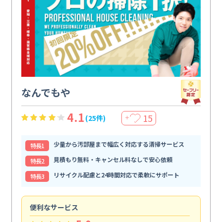
なんでもや
4.1
15
(25件)
＋
少量から汚部屋まで幅広く対応する清掃サービス
特⻑1
見積もり無料・キャンセル料なしで安心依頼
特⻑2
リサイクル配慮と24時間対応で柔軟にサポート
特⻑3
便利なサービス
頼