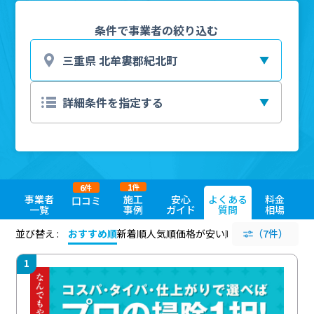
条件で事業者の絞り込む
1
6
件
件
事業者
施工
安心
よくある
料金
口コミ
一覧
事例
ガイド
質問
相場
並び替え :
おすすめ順
新着順
人気順
価格が安い順
評価が高い順
（7件）
評価
1