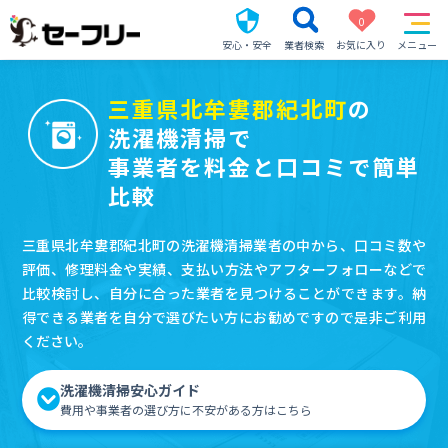
0
安心・安全
業者検索
お気に入り
メニュー
三重県北牟婁郡紀北町
の
洗濯機清掃で
事業者を料金と口コミで簡単
比較
三重県北牟婁郡紀北町の洗濯機清掃業者の中から、口コミ数や
評価、修理料金や実績、支払い方法やアフターフォローなどで
比較検討し、自分に合った業者を見つけることができます。納
得できる業者を自分で選びたい方にお勧めですので是非ご利用
ください。
洗濯機清掃安心ガイド
費用や事業者の選び方に不安がある方はこちら