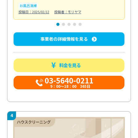
お風呂清掃
ト
投稿日：2025/02/12
投稿者：モリヤマ
投稿日
事業者の詳細情報を見る
料金を見る
03-5640-0211
9：00～18：00 365日
4