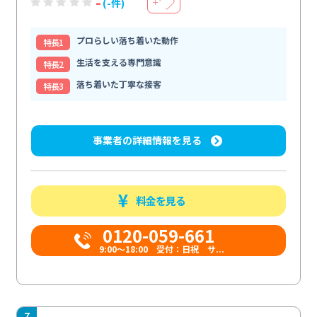
-
(-件)
＋
プロらしい落ち着いた動作
特⻑1
生活を支える専門意識
特⻑2
落ち着いた丁寧な接客
特⻑3
事業者の詳細情報を見る
料金を見る
0120-059-661
9:00〜18:00 受付：日祝 サ...
7