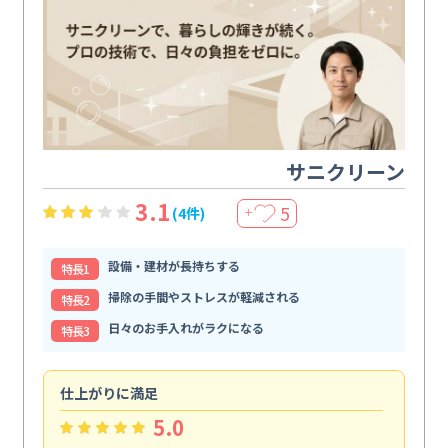
サニクリーン
3.1
5
(4件)
＋
設備・建材が長持ちする
特⻑1
掃除の手間やストレスが軽減される
特⻑2
日々のお手入れがラクになる
特⻑3
仕上がりに満足
親
5.0