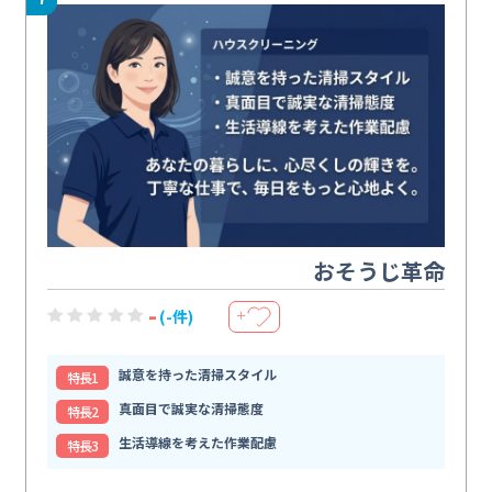
おそうじ革命
-
(-件)
＋
誠意を持った清掃スタイル
特⻑1
真面目で誠実な清掃態度
特⻑2
生活導線を考えた作業配慮
特⻑3