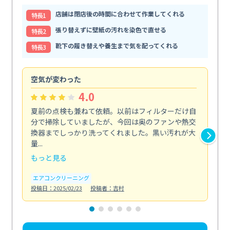
店舗は閉店後の時間に合わせて作業してくれる
特⻑1
張り替えずに壁紙の汚れを染色で直せる
特⻑2
靴下の履き替えや養生まで気を配ってくれる
特⻑3
空気が変わった
浴
4.0
夏前の点検も兼ねて依頼。以前はフィルターだけ自
掃
分で掃除していましたが、今回は奥のファンや熱交
た
換器までしっかり洗ってくれました。黒い汚れが大
キ
量...
安...
もっと見る
も
エアコンクリーニング
お
投稿日：2025/02/23
投稿者：吉村
投稿日