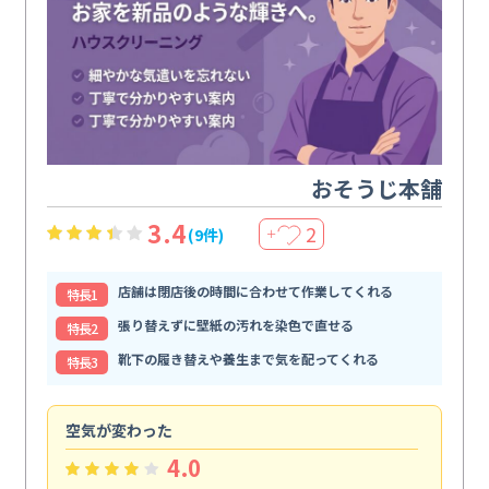
おそうじ本舗
3.4
2
(9件)
＋
店舗は閉店後の時間に合わせて作業してくれる
特⻑1
張り替えずに壁紙の汚れを染色で直せる
特⻑2
靴下の履き替えや養生まで気を配ってくれる
特⻑3
空気が変わった
浴
4.0