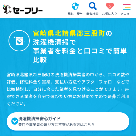
0
安心・安全
業者検索
お気に入り
メニュー
宮崎県北諸県郡三股町
の
洗濯機清掃で
事業者を料金と口コミで簡単
比較
宮崎県北諸県郡三股町の洗濯機清掃業者の中から、口コミ数や
評価、修理料金や実績、支払い方法やアフターフォローなどで
比較検討し、自分に合った業者を見つけることができます。納
得できる業者を自分で選びたい方にお勧めですので是非ご利用
ください。
洗濯機清掃安心ガイド
費用や事業者の選び方に不安がある方はこちら