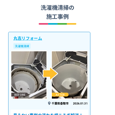
洗濯機清掃の
施工事例
丸吉リフォーム
洗濯機清掃
BEFORE
AFTER
千葉県香取市
2026.01.31
見えない裏側の汚れを根こそぎ解消！