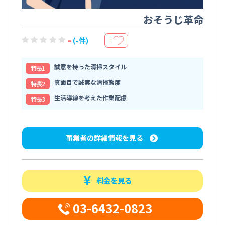
おそうじ革命
-
(-件)
＋
誠意を持った清掃スタイル
特⻑1
真面目で誠実な清掃態度
特⻑2
生活導線を考えた作業配慮
特⻑3
事業者の詳細情報を見る
料金を見る
03-6432-0823