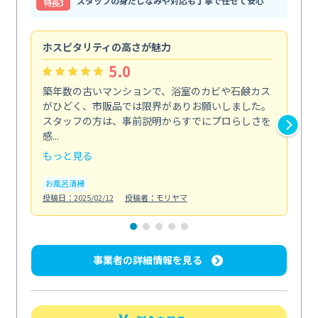
スタッフの身だしなみや対応も丁寧で任せて安心
特⻑3
ホスピタリティの高さが魅力
法
5.0
築年数の古いマンションで、浴室のカビや石鹸カス
会
がひどく、市販品では限界がありお願いしました。
し
スタッフの方は、事前説明からすでにプロらしさを
あ
感...
い...
もっと見る
も
お風呂清掃
ト
投稿日：2025/02/12
投稿者：モリヤマ
投稿日
事業者の詳細情報を見る