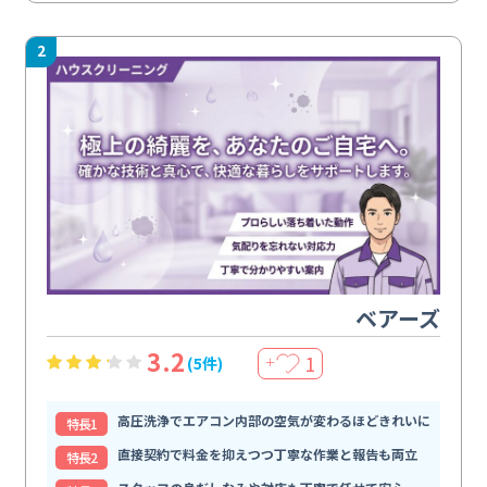
2
ベアーズ
3.2
1
(5件)
＋
高圧洗浄でエアコン内部の空気が変わるほどきれいに
特⻑1
直接契約で料金を抑えつつ丁寧な作業と報告も両立
特⻑2