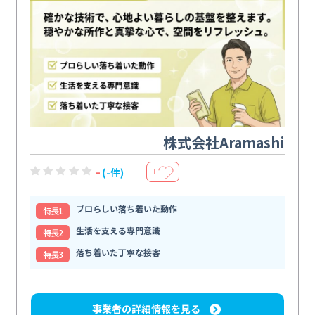
株式会社Aramashi
-
(-件)
＋
プロらしい落ち着いた動作
特⻑1
生活を支える専門意識
特⻑2
落ち着いた丁寧な接客
特⻑3
事業者の詳細情報を見る