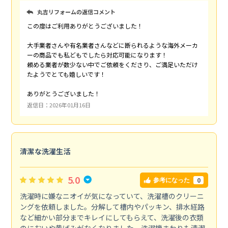
丸吉リフォームの返信コメント
この度はご利用ありがとうございました！
大手業者さんや有名業者さんなどに断られるような海外メーカ
ーの商品でも私どもでしたら対応可能になります！
頼める業者が数少ない中でご依頼をくださり、ご満足いただけ
たようでとても嬉しいです！
ありがとうございました！
返信日：2026年01月16日
清潔な洗濯生活
5.0
0
参考になった
洗濯時に嫌なニオイが気になっていて、洗濯槽のクリーニ
ングを依頼しました。分解して槽内やパッキン、排水経路
など細かい部分までキレイにしてもらえて、洗濯後の衣類
のにおいや黄ばみがなくなりました。洗濯機まわりも清潔