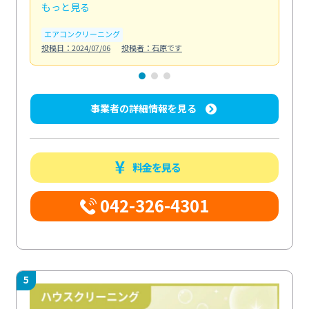
もっと見る
も
エアコンクリーニング
お
投稿日：2024/07/06
投稿者：石原です
投稿日
事業者の詳細情報を見る
料金を見る
042-326-4301
5