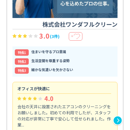
株式会社ワンダフルクリーン
3.0
(3件)
＋
住まいを守るプロ意識
特⻑1
生活空間を尊重する姿勢
特⻑2
細かな気遣いを欠かさない
特⻑3
オフィスが快適に
納
4.0
会社の天井に設置されたエアコンのクリーニングを
浴
お願いしました。初めての利用でしたが、スタッフ
終
の対応が非常に丁寧で安心して任せられました。作
き
業...
し...