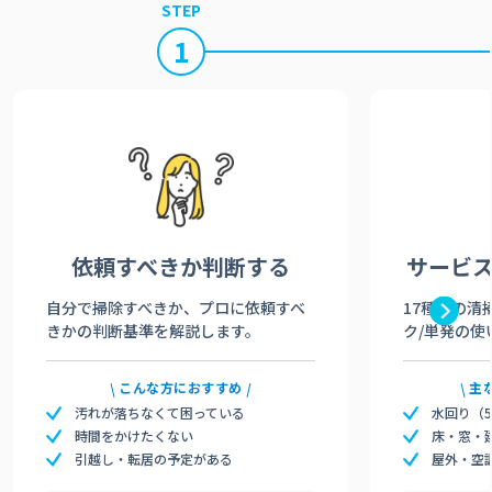
STEP
1
依頼すべきか
判断する
サービ
自分で掃除すべきか、プロに依頼すべ
17種類の清
きかの判断基準を解説します。
ク/単発の使
こんな方におすすめ
主
汚れが落ちなくて困っている
水回り（
時間をかけたくない
床・窓・
引越し・転居の予定がある
屋外・空