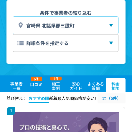
条件で事業者の絞り込む
1
6
件
件
事業者
施工
安心
よくある
料金
口コミ
一覧
事例
ガイド
質問
相場
並び替え :
おすすめ順
新着順
人気順
価格が安い順
評価が高い順
（6件）
評価
1