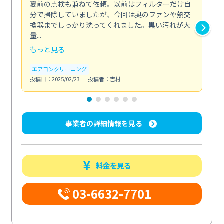
夏前の点検も兼ねて依頼。以前はフィルターだけ自
掃
分で掃除していましたが、今回は奥のファンや熱交
た
換器までしっかり洗ってくれました。黒い汚れが大
キ
量...
安...
もっと見る
も
エアコンクリーニング
お
投稿日：2025/02/23
投稿者：吉村
投稿日
事業者の詳細情報を見る
料金を見る
03-6632-7701