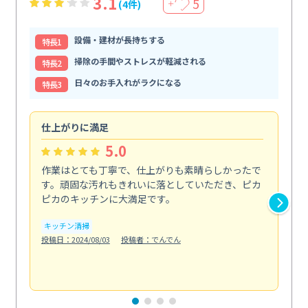
3.1
5
(4件)
＋
設備・建材が長持ちする
特⻑1
掃除の手間やストレスが軽減される
特⻑2
日々のお手入れがラクになる
特⻑3
仕上がりに満足
親
5.0
作業はとても丁寧で、仕上がりも素晴らしかったで
ス
す。頑固な汚れもきれいに落としていただき、ピカ
説
ピカのキッチンに大満足です。
の
い...
キッチン清掃
も
投稿日：2024/08/03
投稿者：でんでん
エ
投稿日