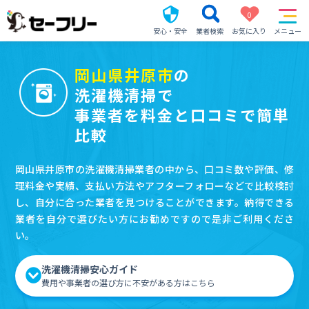
0
安心・安全
業者検索
お気に入り
メニュー
岡山県井原市
の
洗濯機清掃で
事業者を料金と口コミで簡単
比較
岡山県井原市の洗濯機清掃業者の中から、口コミ数や評価、修
理料金や実績、支払い方法やアフターフォローなどで比較検討
し、自分に合った業者を見つけることができます。納得できる
業者を自分で選びたい方にお勧めですので是非ご利用くださ
い。
洗濯機清掃安心ガイド
費用や事業者の選び方に不安がある方はこちら