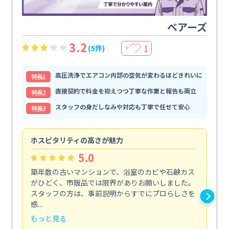
ベアーズ
3.2
1
(5件)
＋
高圧洗浄でエアコン内部の空気が変わるほどきれいに
特⻑1
直接契約で料金を抑えつつ丁寧な作業と報告も両立
特⻑2
スタッフの身だしなみや対応も丁寧で任せて安心
特⻑3
ホスピタリティの高さが魅力
法
5.0
築年数の古いマンションで、浴室のカビや石鹸カス
会
がひどく、市販品では限界がありお願いしました。
し
スタッフの方は、事前説明からすでにプロらしさを
あ
感...
い...
もっと見る
も