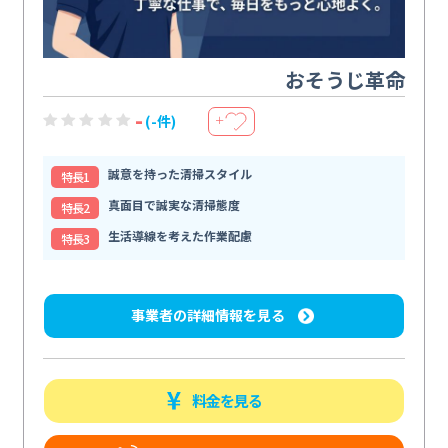
おそうじ革命
-
(-件)
＋
誠意を持った清掃スタイル
特⻑1
真面目で誠実な清掃態度
特⻑2
生活導線を考えた作業配慮
特⻑3
事業者の詳細情報を見る
料金を見る