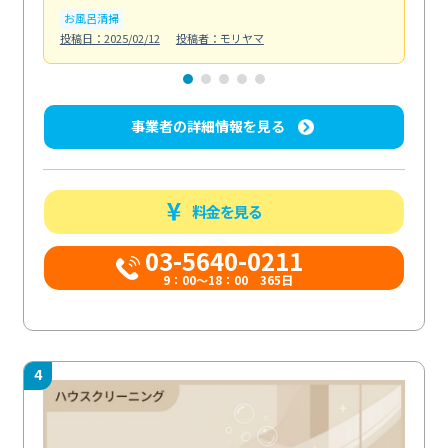
お風呂清掃
ト
投稿日：2025/02/12
投稿者：モリヤマ
投稿日
事業者の詳細情報を見る
料金を見る
03-5640-0211
9：00～18：00 365日
4