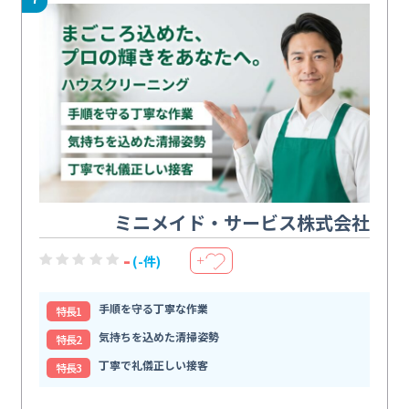
ミニメイド・サービス株式会社
-
(-件)
＋
手順を守る丁寧な作業
特⻑1
気持ちを込めた清掃姿勢
特⻑2
丁寧で礼儀正しい接客
特⻑3