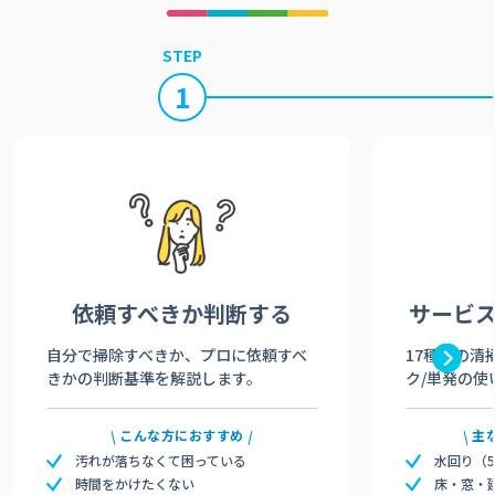
STEP
1
依頼すべきか
判断する
サービ
自分で掃除すべきか、プロに依頼すべ
17種類の清
きかの判断基準を解説します。
ク/単発の使
こんな方におすすめ
主
汚れが落ちなくて困っている
水回り（
時間をかけたくない
床・窓・