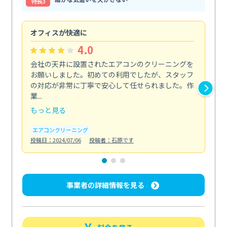
特⻑3
オフィスが快適に
納
4.0
会社の天井に設置されたエアコンのクリーニングを
浴
お願いしました。初めての利用でしたが、スタッフ
終
の対応が非常に丁寧で安心して任せられました。作
き
業...
し...
もっと見る
も
エアコンクリーニング
お
投稿日：2024/07/06
投稿者：石原です
投稿日
事業者の詳細情報を見る