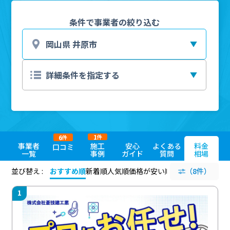
条件で事業者の絞り込む
1
6
件
件
事業者
施工
安心
よくある
料金
口コミ
一覧
事例
ガイド
質問
相場
並び替え :
おすすめ順
新着順
人気順
価格が安い順
評価が高い順
（8件）
評価
1