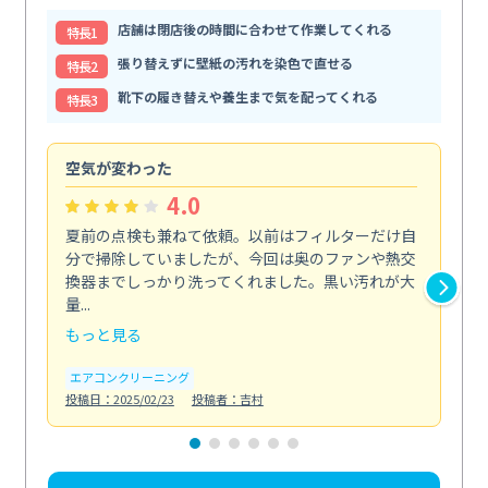
店舗は閉店後の時間に合わせて作業してくれる
特⻑1
張り替えずに壁紙の汚れを染色で直せる
特⻑2
靴下の履き替えや養生まで気を配ってくれる
特⻑3
空気が変わった
浴
4.0
夏前の点検も兼ねて依頼。以前はフィルターだけ自
掃
分で掃除していましたが、今回は奥のファンや熱交
た
換器までしっかり洗ってくれました。黒い汚れが大
キ
量...
安...
もっと見る
も
エアコンクリーニング
お
投稿日：2025/02/23
投稿者：吉村
投稿日