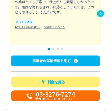
作業はとても丁寧で、仕上がりも素晴らしかったで
ス
す。頑固な汚れもきれいに落としていただき、ピカ
説
ピカのキッチンに大満足です。
の
い...
キッチン清掃
も
投稿日：2024/08/03
投稿者：でんでん
エ
投稿日
事業者の詳細情報を見る
料金を見る
03-3276-7274
受付10:00〜16:00（土・日・...