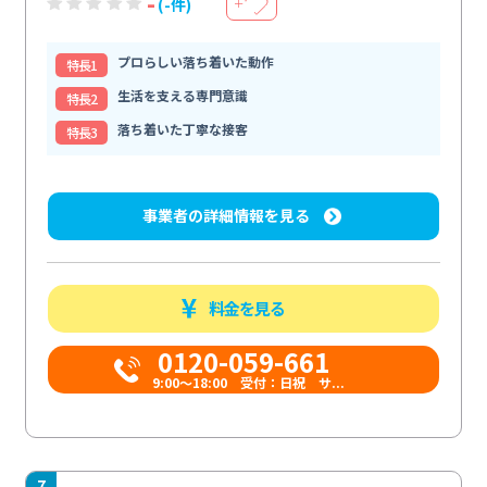
-
(-件)
＋
プロらしい落ち着いた動作
特⻑1
生活を支える専門意識
特⻑2
落ち着いた丁寧な接客
特⻑3
事業者の詳細情報を見る
料金を見る
0120-059-661
9:00〜18:00 受付：日祝 サ...
7