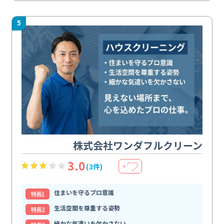
5
株式会社ワンダフルクリーン
3.0
(3件)
＋
住まいを守るプロ意識
特⻑1
生活空間を尊重する姿勢
特⻑2
細かな気遣いを欠かさない