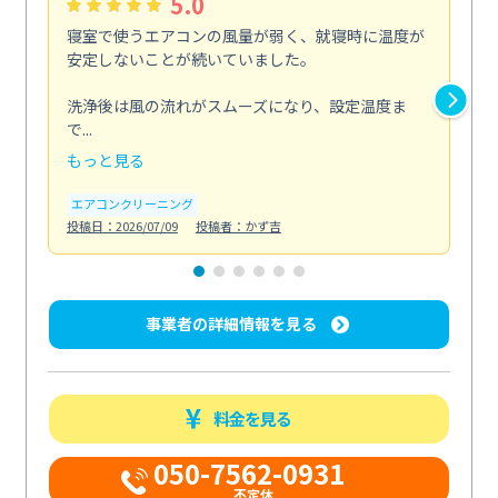
5.0
寝室で使うエアコンの風量が弱く、就寝時に温度が
平
安定しないことが続いていました。
休
り
洗浄後は風の流れがスムーズになり、設定温度ま
で...
床の
もっと見る
も
エアコンクリーニング
お
投稿日：2026/07/09
投稿者：かず吉
投稿日
事業者の詳細情報を見る
料金を見る
050-7562-0931
不定休