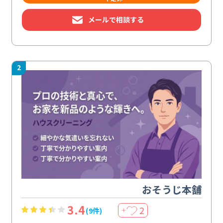
メールで相談する
2
おそうじ本舗
3.4
2
(9件)
＋