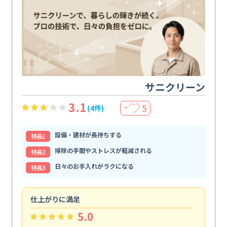
サニクリーン
3.1
5
(4件)
＋
設備・建材が長持ちする
特⻑1
掃除の手間やストレスが軽減される
特⻑2
日々のお手入れがラクになる
特⻑3
仕上がりに満足
親
5.0