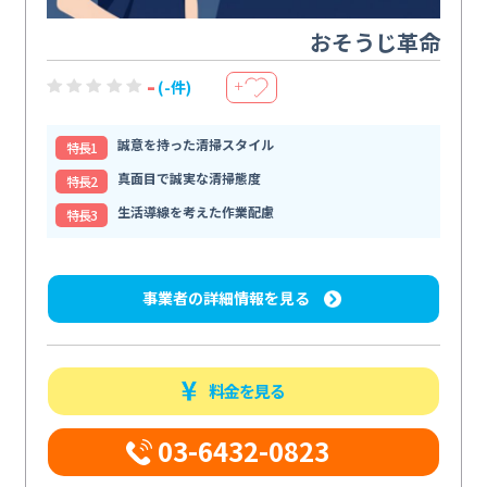
おそうじ革命
-
(-件)
＋
誠意を持った清掃スタイル
特⻑1
真面目で誠実な清掃態度
特⻑2
生活導線を考えた作業配慮
特⻑3
事業者の詳細情報を見る
料金を見る
03-6432-0823