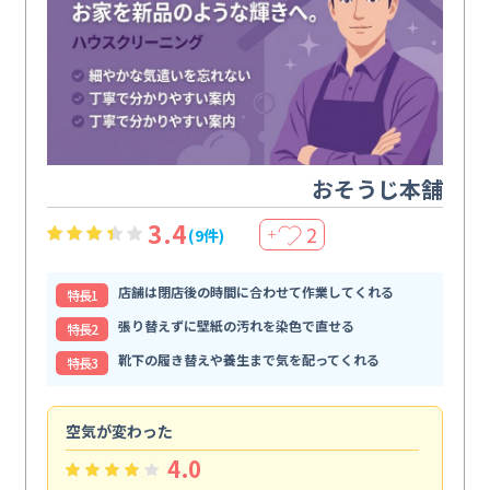
おそうじ本舗
3.4
2
(9件)
＋
店舗は閉店後の時間に合わせて作業してくれる
特⻑1
張り替えずに壁紙の汚れを染色で直せる
特⻑2
靴下の履き替えや養生まで気を配ってくれる
特⻑3
空気が変わった
浴
4.0