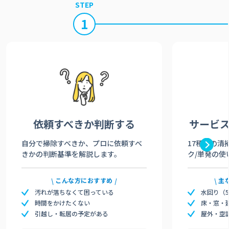
STEP
1
依頼すべきか
判断する
サービ
自分で掃除すべきか、プロに依頼すべ
17種類の清
きかの判断基準を解説します。
ク/単発の使
こんな方におすすめ
主
汚れが落ちなくて困っている
水回り（
時間をかけたくない
床・窓・
引越し・転居の予定がある
屋外・空