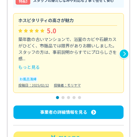
スタッフの身だしなみや対応も丁寧で任せて安心
特⻑3
ホスピタリティの高さが魅力
法
5.0
築年数の古いマンションで、浴室のカビや石鹸カス
会
がひどく、市販品では限界がありお願いしました。
し
スタッフの方は、事前説明からすでにプロらしさを
あ
感...
い...
もっと見る
も
お風呂清掃
ト
投稿日：2025/02/12
投稿者：モリヤマ
投稿日
事業者の詳細情報を見る