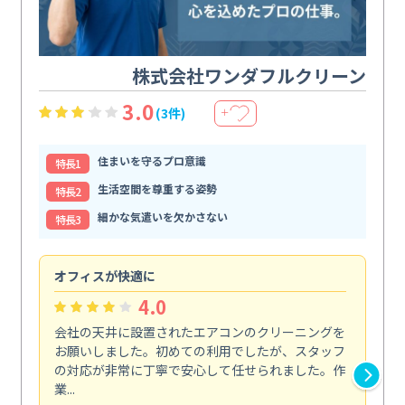
株式会社ワンダフルクリーン
3.0
(3件)
＋
住まいを守るプロ意識
特⻑1
生活空間を尊重する姿勢
特⻑2
細かな気遣いを欠かさない
特⻑3
オフィスが快適に
納
4.0
会社の天井に設置されたエアコンのクリーニングを
浴
お願いしました。初めての利用でしたが、スタッフ
終
の対応が非常に丁寧で安心して任せられました。作
き
業...
し...