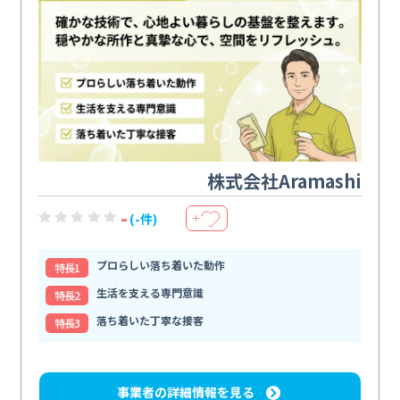
株式会社Aramashi
-
(-件)
＋
プロらしい落ち着いた動作
特⻑1
生活を支える専門意識
特⻑2
落ち着いた丁寧な接客
特⻑3
事業者の詳細情報を見る