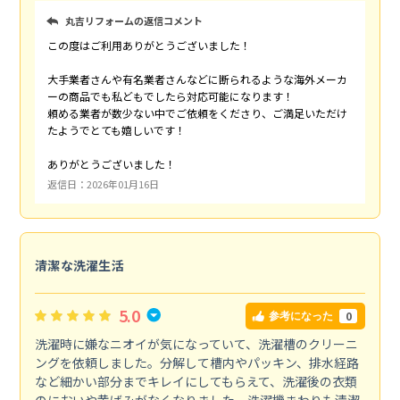
丸吉リフォームの返信コメント
この度はご利用ありがとうございました！
大手業者さんや有名業者さんなどに断られるような海外メーカ
ーの商品でも私どもでしたら対応可能になります！
頼める業者が数少ない中でご依頼をくださり、ご満足いただけ
たようでとても嬉しいです！
ありがとうございました！
返信日：2026年01月16日
清潔な洗濯生活
5.0
0
参考になった
洗濯時に嫌なニオイが気になっていて、洗濯槽のクリーニ
ングを依頼しました。分解して槽内やパッキン、排水経路
など細かい部分までキレイにしてもらえて、洗濯後の衣類
のにおいや黄ばみがなくなりました。洗濯機まわりも清潔