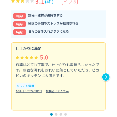
3.1
5
(4件)
＋
設備・建材が長持ちする
特⻑1
掃除の手間やストレスが軽減される
特⻑2
日々のお手入れがラクになる
特⻑3
仕上がりに満足
親
5.0
作業はとても丁寧で、仕上がりも素晴らしかったで
ス
す。頑固な汚れもきれいに落としていただき、ピカ
説
ピカのキッチンに大満足です。
の
い...
キッチン清掃
も
投稿日：2024/08/03
投稿者：でんでん
エ
投稿日