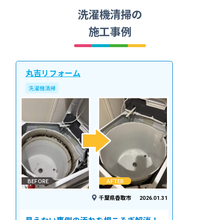
洗濯機清掃の
施工事例
丸吉リフォーム
洗濯機清掃
BEFORE
AFTER
千葉県香取市
2026.01.31
見えない裏側の汚れを根こそぎ解消！