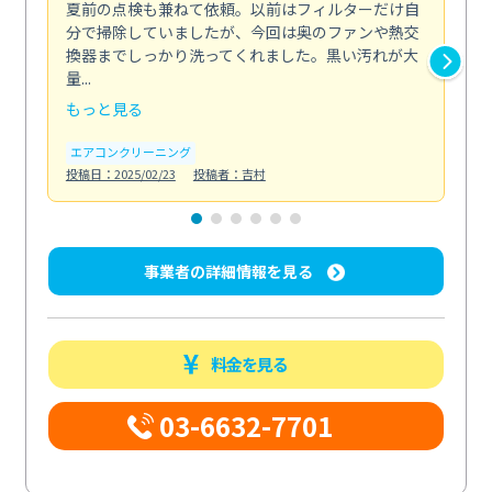
夏前の点検も兼ねて依頼。以前はフィルターだけ自
掃
分で掃除していましたが、今回は奥のファンや熱交
た
換器までしっかり洗ってくれました。黒い汚れが大
キ
量...
安...
もっと見る
も
エアコンクリーニング
お
投稿日：2025/02/23
投稿者：吉村
投稿日
事業者の詳細情報を見る
料金を見る
03-6632-7701