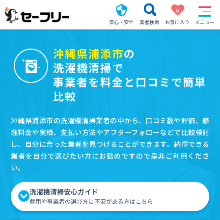
0
安心・安全
業者検索
お気に入り
メニュー
沖縄県浦添市
の
洗濯機清掃で
事業者を料金と口コミで簡単
比較
沖縄県浦添市の洗濯機清掃業者の中から、口コミ数や評価、修
理料金や実績、支払い方法やアフターフォローなどで比較検討
し、自分に合った業者を見つけることができます。納得できる
業者を自分で選びたい方にお勧めですので是非ご利用くださ
い。
洗濯機清掃安心ガイド
費用や事業者の選び方に不安がある方はこちら