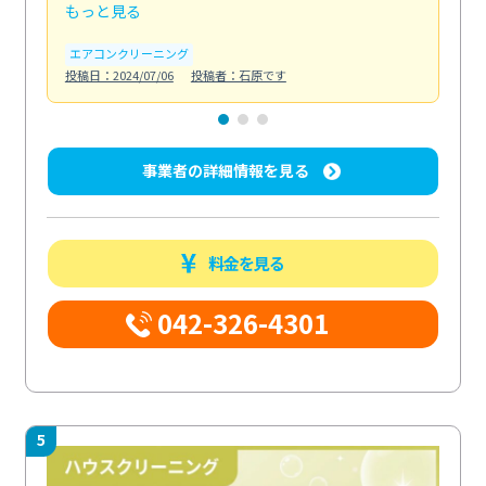
もっと見る
も
エアコンクリーニング
お
投稿日：2024/07/06
投稿者：石原です
投稿日
事業者の詳細情報を見る
料金を見る
042-326-4301
5