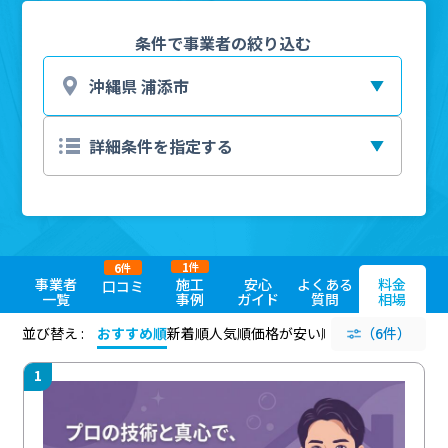
条件で事業者の絞り込む
1
6
件
件
事業者
施工
安心
よくある
料金
口コミ
一覧
事例
ガイド
質問
相場
並び替え :
おすすめ順
新着順
人気順
価格が安い順
評価が高い順
（6件）
評価
1