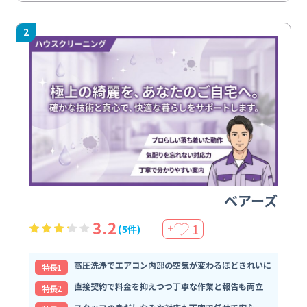
2
ベアーズ
3.2
1
(5件)
＋
高圧洗浄でエアコン内部の空気が変わるほどきれいに
特⻑1
直接契約で料金を抑えつつ丁寧な作業と報告も両立
特⻑2