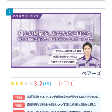
2
ベアーズ
3.2
1
(5件)
＋
高圧洗浄でエアコン内部の空気が変わるほどきれいに
特⻑1
直接契約で料金を抑えつつ丁寧な作業と報告も両立
特⻑2