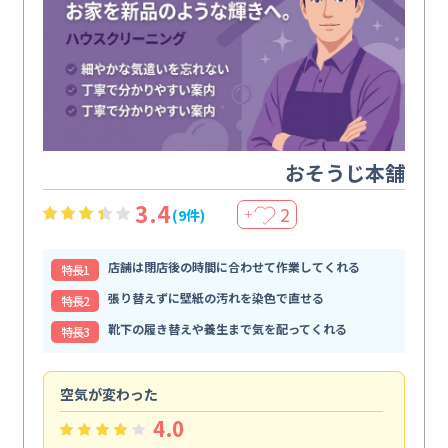
おそうじ本舗
3.4
2
(9件)
＋
店舗は閉店後の時間に合わせて作業してくれる
特⻑1
張り替えずに壁紙の汚れを染色で直せる
特⻑2
靴下の履き替えや養生まで気を配ってくれる
特⻑3
空気が変わった
浴
4.0