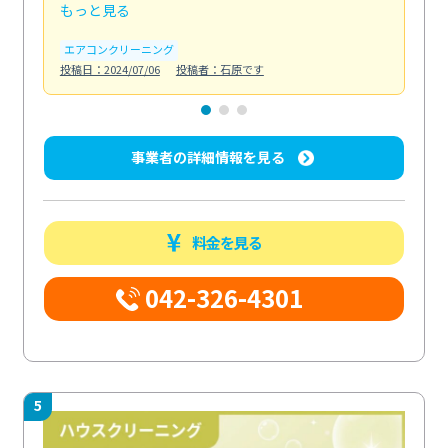
もっと見る
も
エアコンクリーニング
お
投稿日：2024/07/06
投稿者：石原です
投稿日
事業者の詳細情報を見る
料金を見る
042-326-4301
5