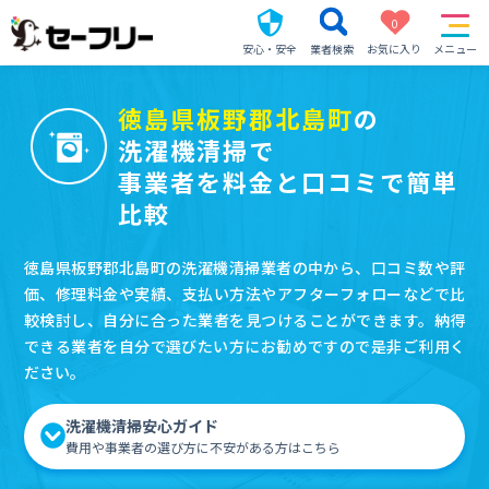
0
安心・安全
業者検索
お気に入り
メニュー
徳島県板野郡北島町
の
洗濯機清掃で
事業者を料金と口コミで簡単
比較
徳島県板野郡北島町の洗濯機清掃業者の中から、口コミ数や評
価、修理料金や実績、支払い方法やアフターフォローなどで比
較検討し、自分に合った業者を見つけることができます。納得
できる業者を自分で選びたい方にお勧めですので是非ご利用く
ださい。
洗濯機清掃安心ガイド
費用や事業者の選び方に不安がある方はこちら