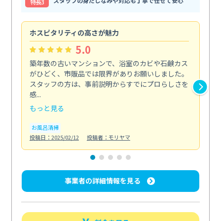
スタッフの身だしなみや対応も丁寧で任せて安心
特⻑3
ホスピタリティの高さが魅力
法
5.0
築年数の古いマンションで、浴室のカビや石鹸カス
会
がひどく、市販品では限界がありお願いしました。
し
スタッフの方は、事前説明からすでにプロらしさを
あ
感...
い...
もっと見る
も
お風呂清掃
ト
投稿日：2025/02/12
投稿者：モリヤマ
投稿日
事業者の詳細情報を見る