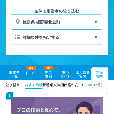
条件で事業者の絞り込む
1
6
件
件
事業者
施工
安心
よくある
料金
口コミ
一覧
事例
ガイド
質問
相場
並び替え :
おすすめ順
新着順
人気順
価格が安い順
評価が高い順
（6件）
評価
1