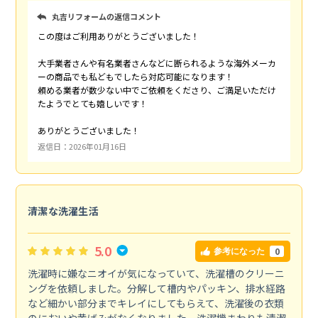
丸吉リフォームの返信コメント
この度はご利用ありがとうございました！
大手業者さんや有名業者さんなどに断られるような海外メーカ
ーの商品でも私どもでしたら対応可能になります！
頼める業者が数少ない中でご依頼をくださり、ご満足いただけ
たようでとても嬉しいです！
ありがとうございました！
返信日：2026年01月16日
清潔な洗濯生活
5.0
0
参考になった
洗濯時に嫌なニオイが気になっていて、洗濯槽のクリーニ
ングを依頼しました。分解して槽内やパッキン、排水経路
など細かい部分までキレイにしてもらえて、洗濯後の衣類
のにおいや黄ばみがなくなりました。洗濯機まわりも清潔