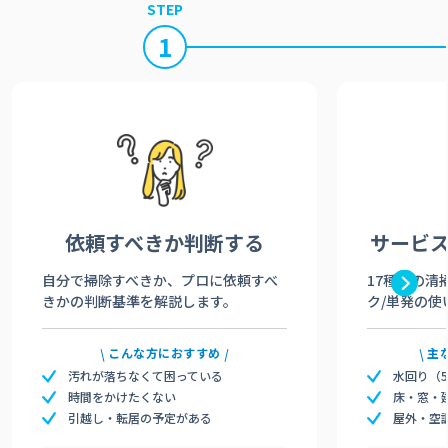
STEP
1
依頼すべきか
判断する
サービ
自分で掃除すべきか、プロに依頼すべ
17種類の清
きかの判断基準を解説します。
ク/単発の使
こんな方におすすめ
主
汚れが落ちなくて困っている
水回り（
時間をかけたくない
床・窓・
引越し・転居の予定がある
屋外・空