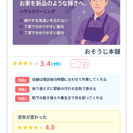
おそうじ本舗
3.4
2
(9件)
＋
店舗は閉店後の時間に合わせて作業してくれる
特⻑1
張り替えずに壁紙の汚れを染色で直せる
特⻑2
靴下の履き替えや養生まで気を配ってくれる
特⻑3
空気が変わった
浴
4.0