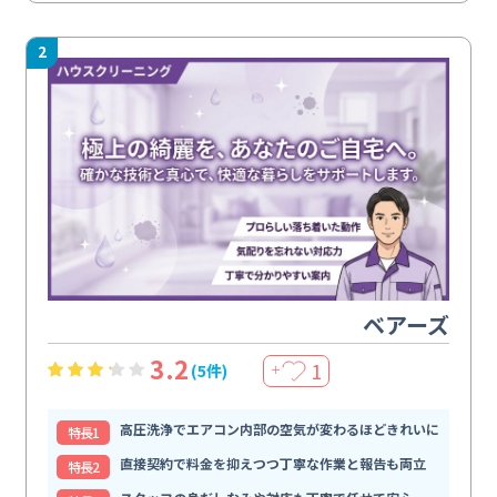
2
ベアーズ
3.2
1
(5件)
＋
高圧洗浄でエアコン内部の空気が変わるほどきれいに
特⻑1
直接契約で料金を抑えつつ丁寧な作業と報告も両立
特⻑2