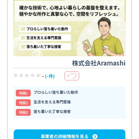
株式会社Aramashi
-
(-件)
＋
プロらしい落ち着いた動作
特⻑1
生活を支える専門意識
特⻑2
落ち着いた丁寧な接客
特⻑3
事業者の詳細情報を見る