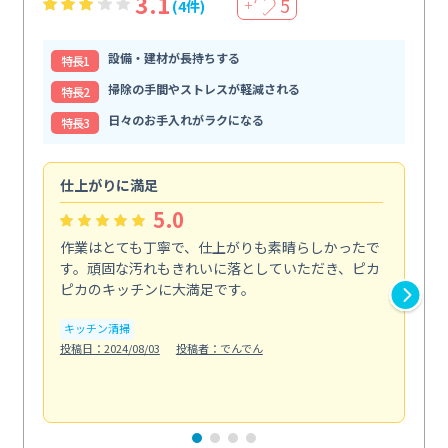
3.1
5
(4件)
＋
設備・建材が長持ちする
特⻑1
掃除の手間やストレスが軽減される
特⻑2
日々のお手入れがラクになる
特⻑3
仕上がりに満足
親
5.0
作業はとても丁寧で、仕上がりも素晴らしかったで
ス
す。頑固な汚れもきれいに落としていただき、ピカ
説
ピカのキッチンに大満足です。
の
い...
キッチン清掃
も
投稿日：2024/08/03
投稿者：でんでん
エ
投稿日