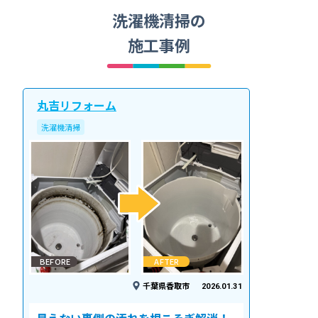
洗濯機清掃の
施工事例
丸吉リフォーム
洗濯機清掃
BEFORE
AFTER
千葉県香取市
2026.01.31
見えない裏側の汚れを根こそぎ解消！