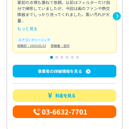
夏前の点検も兼ねて依頼。以前はフィルターだけ自
掃
分で掃除していましたが、今回は奥のファンや熱交
た
換器までしっかり洗ってくれました。黒い汚れが大
キ
量...
安...
もっと見る
も
エアコンクリーニング
お
投稿日：2025/02/23
投稿者：吉村
投稿日
事業者の詳細情報を見る
料金を見る
03-6632-7701