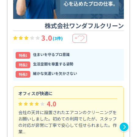
株式会社ワンダフルクリーン
3.0
(3件)
＋
住まいを守るプロ意識
特⻑1
生活空間を尊重する姿勢
特⻑2
細かな気遣いを欠かさない
特⻑3
オフィスが快適に
納
4.0
会社の天井に設置されたエアコンのクリーニングを
浴
お願いしました。初めての利用でしたが、スタッフ
終
の対応が非常に丁寧で安心して任せられました。作
き
業...
し...