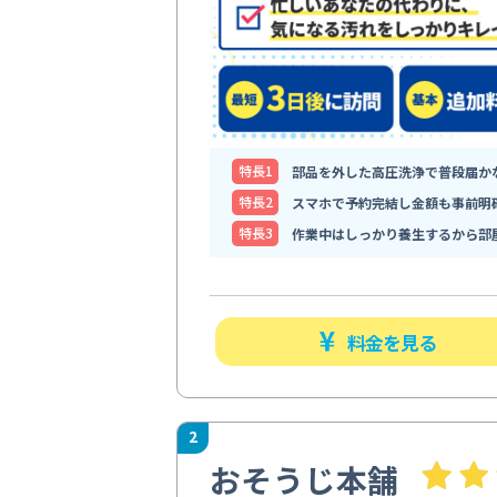
特⻑1
部品を外した高圧洗浄で普段届か
特⻑2
スマホで予約完結し金額も事前明
特⻑3
作業中はしっかり養生するから部
料金を見る
2
おそうじ本舗