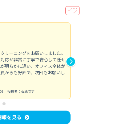
＋
納得のサービス
5.0
のクリーニングをお願いしました。
浴室の清掃を依頼しました。ス
の対応が非常に丁寧で安心して任せ
もスムーズに進行。頑固な汚れ
風が明らかに違い、オフィス全体が
生まれ変わりました。料金も納
社員からも好評で、次回もお願いし
ています。
お風呂清掃
投稿日：2024/06/18
投
06
投稿者：石原です
情報を見る