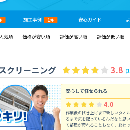
施工
事例
安心
ガイド
1
件
件
人気順
価格が安い順
評価が高い順
評価が低い順
スクリーニング
3.8
(
安心して任せられる
4.0
作業後の拭き上げまで新しいタオ
ろまで気を配っているんだなと思
て部屋が汚れることもなく、終わ