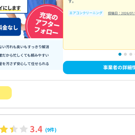
す。
エアコンクリーニング
投稿日：2026/07/
ない汚れも臭いもすっきり解消
確だから忙しくても頼みやすい
屋を汚さず安心して任せられる
事業者の詳細
3.4
(9件)