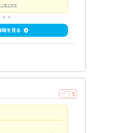
者：モリヤマ
情報を見る
5
＋
親切で丁寧な作業
5.0