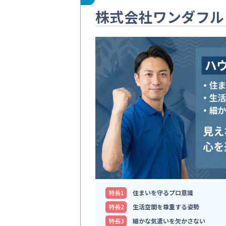
株式会社ワンダフル
特⻑1
住まいを守るプロ意識
特⻑2
生活空間を尊重する姿勢
特⻑3
細かな気遣いを欠かさない