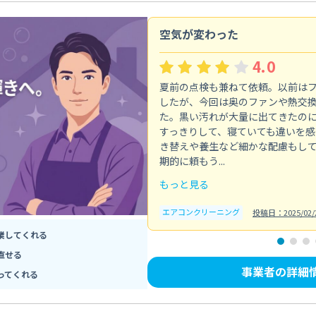
空気が変わった
4.0
夏前の点検も兼ねて依頼。以前は
したが、今回は奥のファンや熱交
た。黒い汚れが大量に出てきたの
すっきりして、寝ていても違いを感
き替えや養生など細かな配慮もし
期的に頼もう...
もっと見る
エアコンクリーニング
投稿日：2025/02/
業してくれる
直せる
事業者の詳細
ってくれる