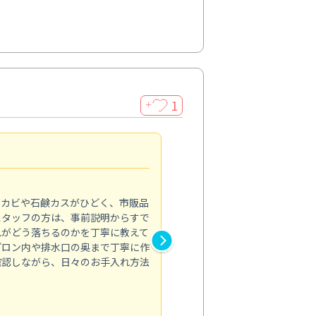
1
＋
法人利用
5.0
のカビや石鹸カスがひどく、市販品
会社のトイレと洗面台清掃をス
スタッフの方は、事前説明からすで
てはオフィス対応が雑なところ
れがどう落ちるのかを丁寧に教えて
なみから言葉遣い、作業マナー
プロン内や排水口の奥まで丁寧に作
心して任せられました。
確認しながら、日々のお手入れ方法
トイレ清掃
投稿日：2024/09/09
投