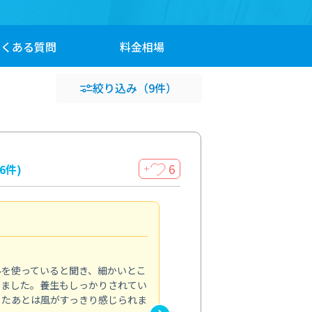
よくある
質問
料金
相場
絞り込み
（9件）
6
16件)
＋
見違える仕上がり
4.0
ルを使っていると聞き、細かいとこ
ベランダの汚れが気になってい
いました。養生もしっかりされてい
かできず、しっかり掃除する機
ったあとは風がすっきり感じられま
てきたので、今回クリーニング