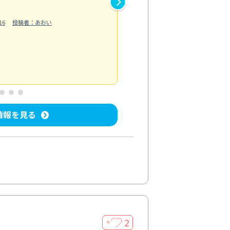
作業では床の汚れや溝に溜まっ
16
投稿者：あおい
らえました。自分では落としに
う...
もっと見る
ベランダ/バルコニー清掃
投稿日：202
情報を見る
2
＋