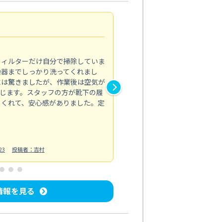
浴室が明るく
5.0
フィルターだけ自分で掃除していま
掃除しても取れなかったカビや
換器までしっかり洗ってくれまし
がプロ。浴室が明るく感じるほ
には驚きましたが、作業後は空気が
の説明も丁寧で安心できました
じます。スタッフの方が靴下の履
と気分も全然違います。
てくれて、安心感がありました。定
お風呂清掃
投稿日：2025/02/12
投
23
投稿者：吉村
情報を見る