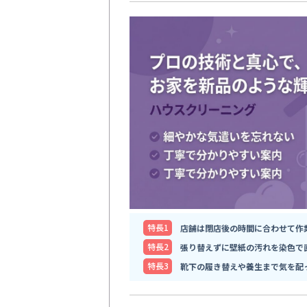
特⻑1
店舗は閉店後の時間に合わせて作
特⻑2
張り替えずに壁紙の汚れを染色で
特⻑3
靴下の履き替えや養生まで気を配