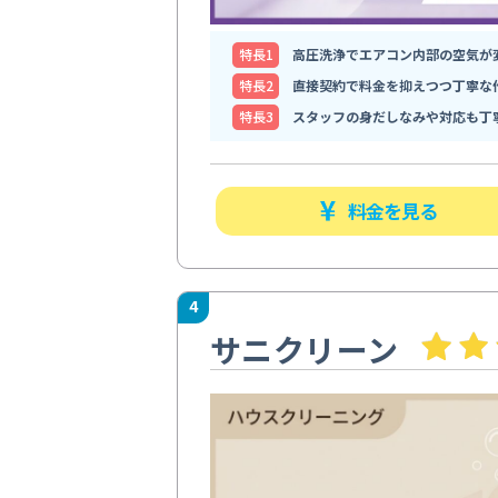
特⻑1
高圧洗浄でエアコン内部の空気が
特⻑2
直接契約で料金を抑えつつ丁寧な
特⻑3
スタッフの身だしなみや対応も丁
料金を見る
4
サニクリーン