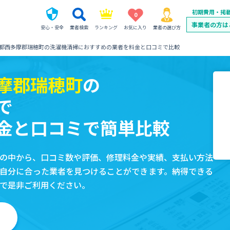
初期費用・掲
0
事業者の方は
安心・安全
業者検索
ランキング
お気に入り
業者の選び方
都西多摩郡瑞穂町の洗濯機清掃におすすめの業者を料金と口コミで比較
摩郡瑞穂町
の
で
金と口コミで簡単比較
の中から、口コミ数や評価、修理料金や実績、支払い方法
自分に合った業者を見つけることができます。納得できる
で是非ご利用ください。