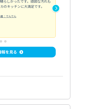
素晴らしかったです。頑固な汚れも
スタッフの方は非常に親切で、
ピカのキッチンに大満足です。
き安心感がありました。エアコ
り快適に感じています。丁寧な
稿者：でんでん
エアコンクリーニング
投稿日：2024/
情報を見る