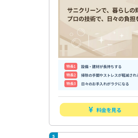
特⻑1
設備・建材が長持ちする
特⻑2
掃除の手間やストレスが軽減され
特⻑3
日々のお手入れがラクになる
料金を見る
5