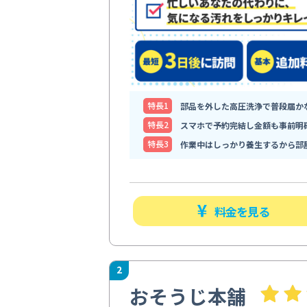
特⻑1
部品を外した高圧洗浄で普段届か
特⻑2
スマホで予約完結し金額も事前明
特⻑3
作業中はしっかり養生するから部
料金を見る
2
おそうじ本舗