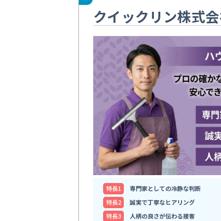
クイックリン株式会
特⻑1
専門家としての冷静な判断
特⻑2
誠実で丁寧なヒアリング
特⻑3
人柄の良さが伝わる接客