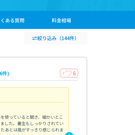
よくある
質問
料金
相場
絞り込み
（144件）
6
16件)
＋
見違える仕上がり
4.0
ルを使っていると聞き、細かいとこ
ベランダの汚れが気になってい
いました。養生もしっかりされてい
かできず、しっかり掃除する機
ったあとは風がすっきり感じられま
てきたので、今回クリーニング