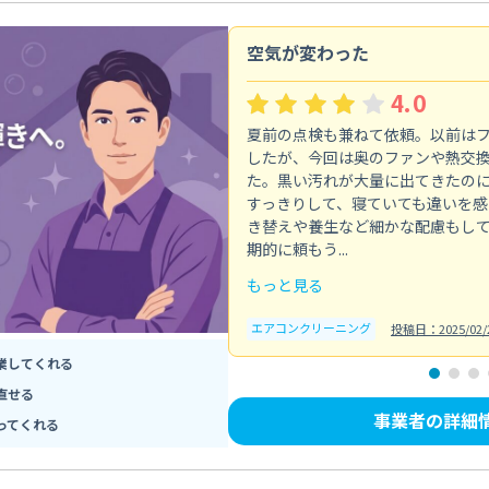
空気が変わった
4.0
夏前の点検も兼ねて依頼。以前は
したが、今回は奥のファンや熱交
た。黒い汚れが大量に出てきたの
すっきりして、寝ていても違いを感
き替えや養生など細かな配慮もし
期的に頼もう...
もっと見る
エアコンクリーニング
投稿日：2025/02/
業してくれる
直せる
事業者の詳細
ってくれる