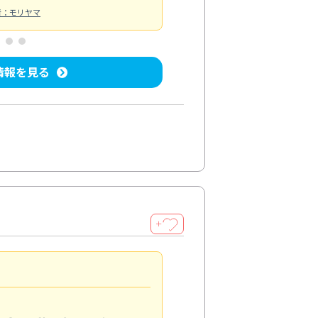
者：モリヤマ
情報を見る
＋
清潔感アップ
5.0