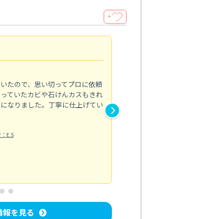
＋
仕上がりに驚き
5.0
ていたので、思い切ってプロに依頼
毎日の料理でたまった油汚れや
なっていたカビや石けんカスもきれ
ンとレンジフードのセットプラ
うになりました。丁寧に仕上げてい
イになっていて驚きました！特
くなり、新品のような輝きです
こだわっている点も安心材料で
：E.S
素晴らしく...
もっと見る
キッチン清掃
投稿日：2024/09/10
情報を見る