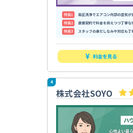
特⻑1
高圧洗浄でエアコン内部の空気が
特⻑2
直接契約で料金を抑えつつ丁寧な
特⻑3
スタッフの身だしなみや対応も丁
料金を見る
4
株式会社SOYO