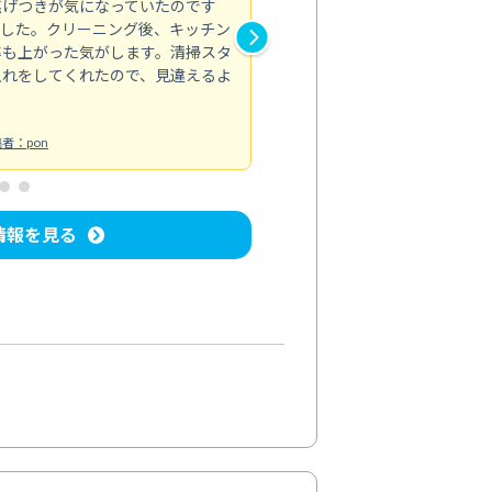
焦げつきが気になっていたのです
トイレのカビなど汚れが気にな
ました。クリーニング後、キッチン
れがきれいに取れて、清潔感が
率も上がった気がします。清掃スタ
い部分までしっかりと対応して
入れをしてくれたので、見違えるよ
トイレ清掃
投稿日：2024/08/19
投
者：pon
情報を見る