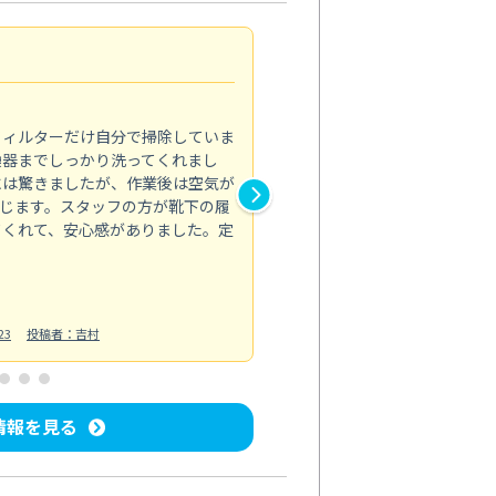
浴室が明るく
5.0
フィルターだけ自分で掃除していま
掃除しても取れなかったカビや
換器までしっかり洗ってくれまし
がプロ。浴室が明るく感じるほ
には驚きましたが、作業後は空気が
の説明も丁寧で安心できました
じます。スタッフの方が靴下の履
と気分も全然違います。
てくれて、安心感がありました。定
お風呂清掃
投稿日：2025/02/12
投
23
投稿者：吉村
情報を見る