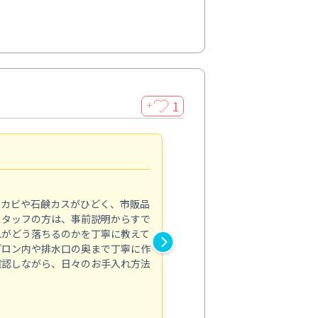
1
＋
法人利用
5.0
のカビや石鹸カスがひどく、市販品
会社のトイレと洗面台清掃をス
スタッフの方は、事前説明からすで
てはオフィス対応が雑なところ
れがどう落ちるのかを丁寧に教えて
なみから言葉遣い、作業マナー
プロン内や排水口の奥まで丁寧に作
心して任せられました。
確認しながら、日々のお手入れ方法
トイレ清掃
投稿日：2024/09/09
投