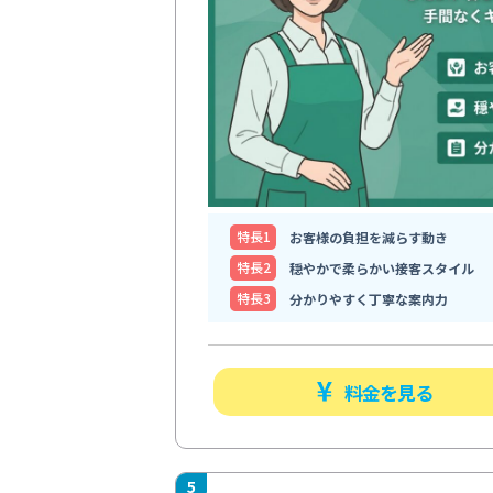
特⻑1
お客様の負担を減らす動き
特⻑2
穏やかで柔らかい接客スタイル
特⻑3
分かりやすく丁寧な案内力
料金を見る
5