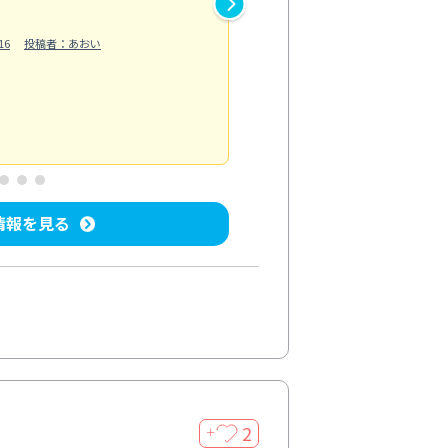
作業では床の汚れや溝に溜まっ
16
投稿者：あおい
らえました。自分では落としに
う...
もっと見る
ベランダ/バルコニー清掃
投稿日：202
情報を見る
2
＋