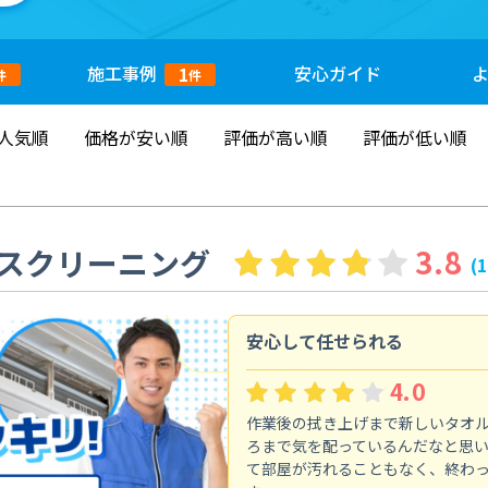
施工
事例
安心
ガイド
1
件
件
人気順
価格が安い順
評価が高い順
評価が低い順
スクリーニング
3.8
(
安心して任せられる
4.0
作業後の拭き上げまで新しいタオ
ろまで気を配っているんだなと思
て部屋が汚れることもなく、終わ