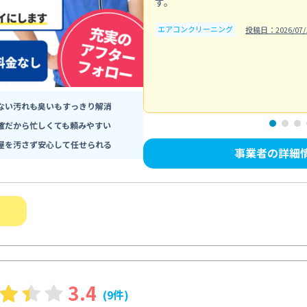
す。
エアコンクリーニング
投稿日：2026/07/
ない汚れも臭いもすっきり解消
確だから忙しくても頼みやすい
屋を汚さず安心して任せられる
事業者の詳細
3.4
(9件)