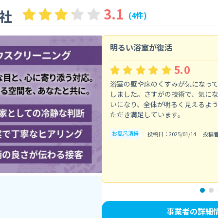
3.1
社
(4件)
明るい浴室が復活
5.0
浴室の壁や床のくすみが気になっ
しました。さすがの技術で、気に
いになり、全体が明るく見えるよ
ただき満足しています。
お風呂清掃
投稿日：2025/01/14
投稿者
事業者の詳細