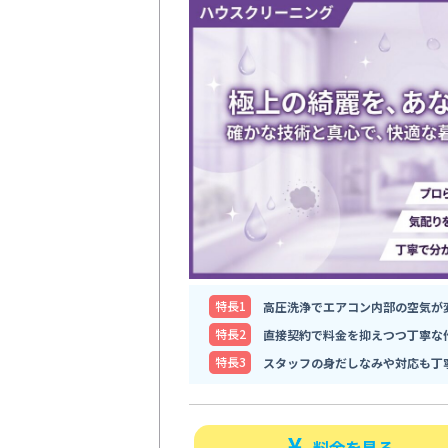
特⻑1
高圧洗浄でエアコン内部の空気が
特⻑2
直接契約で料金を抑えつつ丁寧な
特⻑3
スタッフの身だしなみや対応も丁
料金を見る