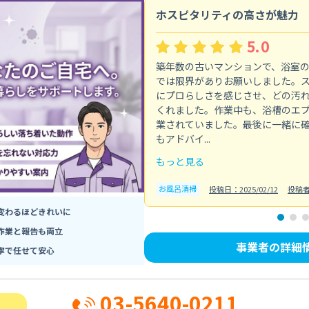
ホスピタリティの高さが魅力
5.0
築年数の古いマンションで、浴室
では限界がありお願いしました。
にプロらしさを感じさせ、どの汚
くれました。作業中も、浴槽のエ
業されていました。最後に一緒に
もアドバイ...
もっと見る
お風呂清掃
投稿日：2025/02/12
投稿
変わるほどきれいに
作業と報告も両立
事業者の詳細
寧で任せて安心
03-5640-0211