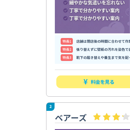
特⻑1
店舗は閉店後の時間に合わせて作
特⻑2
張り替えずに壁紙の汚れを染色で
特⻑3
靴下の履き替えや養生まで気を配
料金を見る
2
ベアーズ