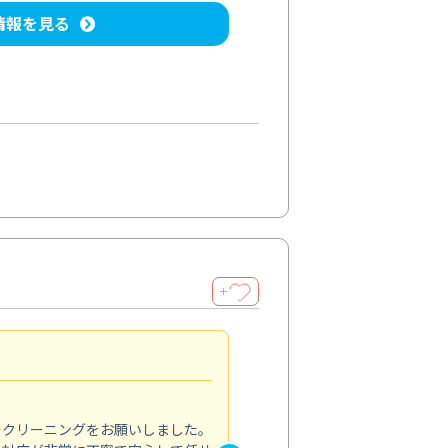
情報を見る
＋
納得のサービス
5.0
のクリーニングをお願いしました。
浴室の清掃を依頼しました。ス