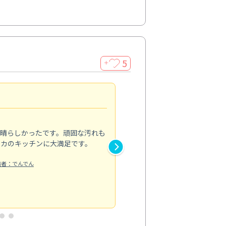
5
＋
親切で丁寧な作業
5.0
素晴らしかったです。頑固な汚れも
スタッフの方は非常に親切で、
ピカのキッチンに大満足です。
き安心感がありました。エアコ
り快適に感じています。丁寧な
稿者：でんでん
エアコンクリーニング
投稿日：2024/