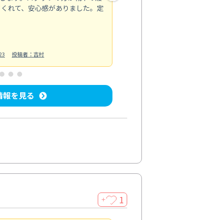
てくれて、安心感がありました。定
お風呂清掃
投稿日：2025/02/12
投
23
投稿者：吉村
情報を見る
1
＋