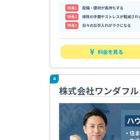
特⻑1
設備・建材が長持ちする
特⻑2
掃除の手間やストレスが軽減され
特⻑3
日々のお手入れがラクになる
料金を見る
4
株式会社ワンダフル