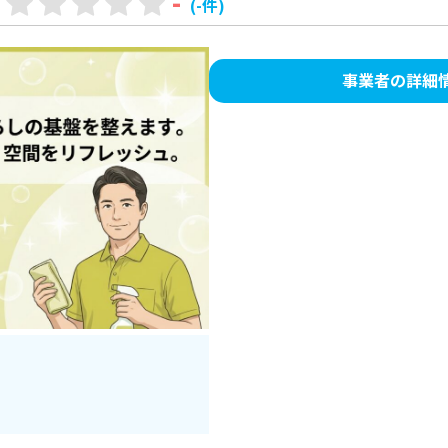
-
(-件)
事業者の詳細