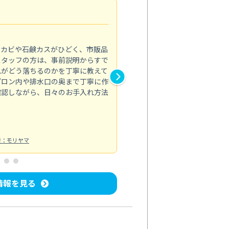
法人利用
5.0
のカビや石鹸カスがひどく、市販品
会社のトイレと洗面台清掃をス
スタッフの方は、事前説明からすで
てはオフィス対応が雑なところ
れがどう落ちるのかを丁寧に教えて
なみから言葉遣い、作業マナー
プロン内や排水口の奥まで丁寧に作
心して任せられました。
確認しながら、日々のお手入れ方法
トイレ清掃
投稿日：2024/09/09
投
者：モリヤマ
情報を見る