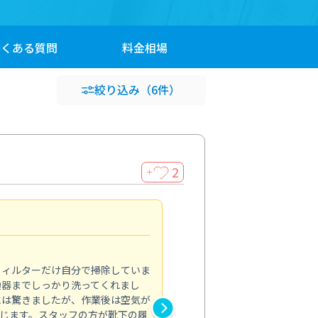
よくある
質問
料金
相場
絞り込み
（6件）
2
＋
浴室が明るく
5.0
フィルターだけ自分で掃除していま
掃除しても取れなかったカビや
換器までしっかり洗ってくれまし
がプロ。浴室が明るく感じるほ
には驚きましたが、作業後は空気が
の説明も丁寧で安心できました
じます。スタッフの方が靴下の履
と気分も全然違います。