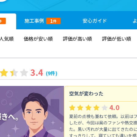
施工
事例
安心
ガイド
1
件
件
人気順
価格が安い順
評価が高い順
評価が低い順
3.4
(9件)
空気が変わった
4.0
夏前の点検も兼ねて依頼。以前は
したが、今回は奥のファンや熱交
た。黒い汚れが大量に出てきたの
すっきりして、寝ていても違いを感