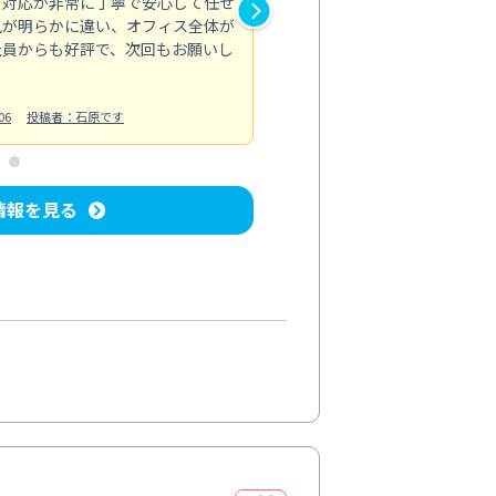
の対応が非常に丁寧で安心して任せ
もスムーズに進行。頑固な汚れ
風が明らかに違い、オフィス全体が
生まれ変わりました。料金も納
社員からも好評で、次回もお願いし
ています。
お風呂清掃
投稿日：2024/06/18
投
06
投稿者：石原です
情報を見る