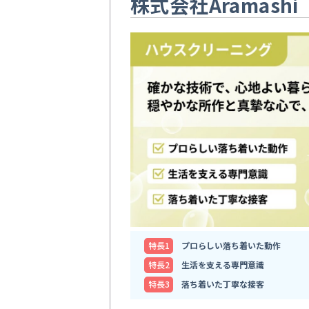
株式会社Aramashi
特⻑1
プロらしい落ち着いた動作
特⻑2
生活を支える専門意識
特⻑3
落ち着いた丁寧な接客