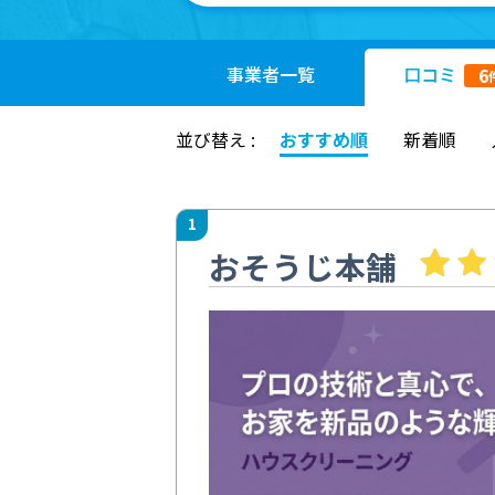
事業者
一覧
口コミ
6
並び替え :
おすすめ順
新着順
1
おそうじ本舗