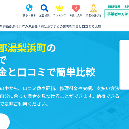
初期費用・掲
0
事業者の方は
安心・安全
業者検索
ランキング
お気に入り
業者の選び方
県東伯郡湯梨浜町の洗濯機清掃におすすめの業者を料金と口コミで比較
郡湯梨浜町
の
で
金と口コミで簡単比較
の中から、口コミ数や評価、修理料金や実績、支払い方法
自分に合った業者を見つけることができます。納得できる
で是非ご利用ください。