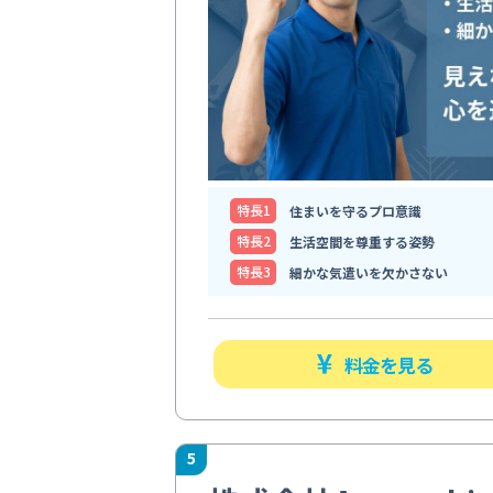
特⻑1
住まいを守るプロ意識
特⻑2
生活空間を尊重する姿勢
特⻑3
細かな気遣いを欠かさない
料金を見る
5