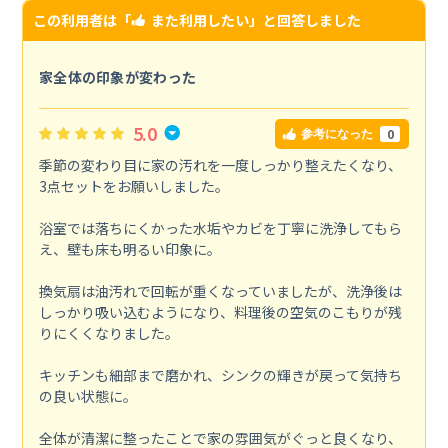
この利用者は「
また利用したい
」と回答しました
家全体の印象が変わった
5.0
0
参考になった
季節の変わり目に家の汚れを一度しっかり整えたくなり、
3点セットをお願いしました。
浴室では落ちにくかった水垢やカビを丁寧に洗浄してもら
え、壁も床も明るい印象に。
換気扇は油汚れで回転が重くなっていましたが、洗浄後は
しっかり吸い込むようになり、料理後の空気のこもりが残
りにくくなりました。
キッチンも細部まで磨かれ、シンクの輝きが戻って気持ち
の良い状態に。
全体が清潔に整ったことで家の雰囲気がぐっと良くなり、