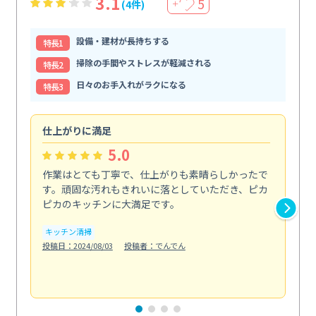
3.1
5
(4件)
＋
設備・建材が長持ちする
特⻑1
掃除の手間やストレスが軽減される
特⻑2
日々のお手入れがラクになる
特⻑3
仕上がりに満足
親
5.0
作業はとても丁寧で、仕上がりも素晴らしかったで
ス
す。頑固な汚れもきれいに落としていただき、ピカ
説
ピカのキッチンに大満足です。
の
い...
キッチン清掃
も
投稿日：2024/08/03
投稿者：でんでん
エ
投稿日