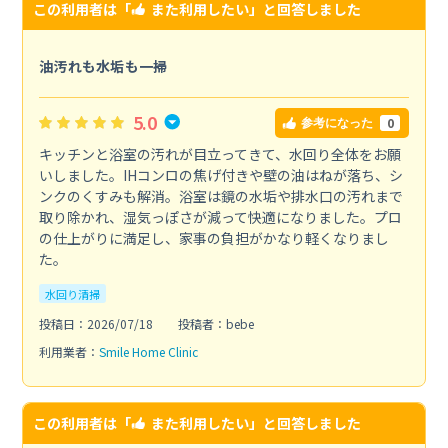
この利用者は「
また利用したい
」と回答しました
油汚れも水垢も一掃
5.0
0
参考になった
キッチンと浴室の汚れが目立ってきて、水回り全体をお願
いしました。IHコンロの焦げ付きや壁の油はねが落ち、シ
ンクのくすみも解消。浴室は鏡の水垢や排水口の汚れまで
取り除かれ、湿気っぽさが減って快適になりました。プロ
の仕上がりに満足し、家事の負担がかなり軽くなりまし
た。
水回り清掃
投稿日：2026/07/18
投稿者：bebe
利用業者：
Smile Home Clinic
この利用者は「
また利用したい
」と回答しました