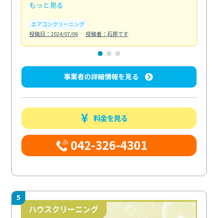
もっと見る
も
エアコンクリーニング
お
投稿日：2024/07/06
投稿者：石原です
投稿日
事業者の詳細情報を見る
料金を見る
042-326-4301
5