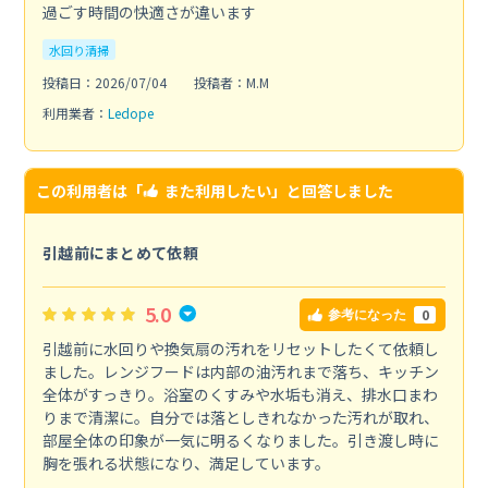
過ごす時間の快適さが違います
水回り清掃
投稿日：2026/07/04
投稿者：M.M
利用業者：
Ledope
この利用者は「
また利用したい
」と回答しました
引越前にまとめて依頼
5.0
0
参考になった
引越前に水回りや換気扇の汚れをリセットしたくて依頼し
ました。レンジフードは内部の油汚れまで落ち、キッチン
全体がすっきり。浴室のくすみや水垢も消え、排水口まわ
りまで清潔に。自分では落としきれなかった汚れが取れ、
部屋全体の印象が一気に明るくなりました。引き渡し時に
胸を張れる状態になり、満足しています。