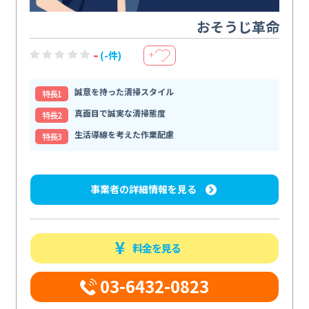
おそうじ革命
-
(-件)
＋
誠意を持った清掃スタイル
特⻑1
真面目で誠実な清掃態度
特⻑2
生活導線を考えた作業配慮
特⻑3
事業者の詳細情報を見る
料金を見る
03-6432-0823