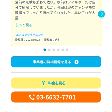
夏前の点検も兼ねて依頼。以前はフィルターだけ自
掃
分で掃除していましたが、今回は奥のファンや熱交
た
換器までしっかり洗ってくれました。黒い汚れが大
キ
量...
安...
もっと見る
も
エアコンクリーニング
お
投稿日：2025/02/23
投稿者：吉村
投稿日
事業者の詳細情報を見る
料金を見る
03-6632-7701