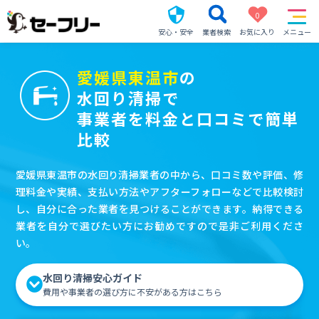
0
安心・安全
業者検索
お気に入り
メニュー
愛媛県東温市
の
水回り清掃で
事業者を料金と口コミで簡単
比較
愛媛県東温市の水回り清掃業者の中から、口コミ数や評価、修
理料金や実績、支払い方法やアフターフォローなどで比較検討
し、自分に合った業者を見つけることができます。納得できる
業者を自分で選びたい方にお勧めですので是非ご利用くださ
い。
水回り清掃安心ガイド
費用や事業者の選び方に不安がある方はこちら