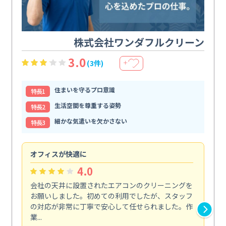
株式会社ワンダフルクリーン
3.0
(3件)
＋
住まいを守るプロ意識
特⻑1
生活空間を尊重する姿勢
特⻑2
細かな気遣いを欠かさない
特⻑3
オフィスが快適に
納
4.0
会社の天井に設置されたエアコンのクリーニングを
浴
お願いしました。初めての利用でしたが、スタッフ
終
の対応が非常に丁寧で安心して任せられました。作
き
業...
し...