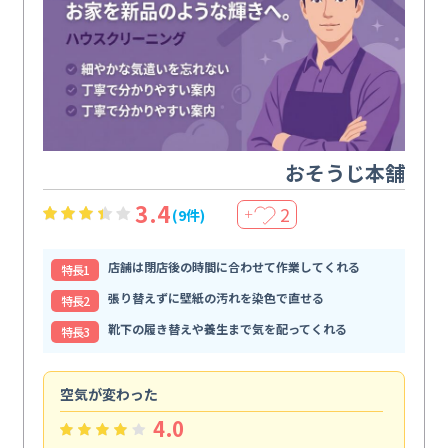
おそうじ本舗
3.4
2
(9件)
＋
店舗は閉店後の時間に合わせて作業してくれる
特⻑1
張り替えずに壁紙の汚れを染色で直せる
特⻑2
靴下の履き替えや養生まで気を配ってくれる
特⻑3
空気が変わった
浴
4.0