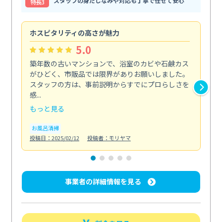
スタッフの身だしなみや対応も丁寧で任せて安心
特⻑3
ホスピタリティの高さが魅力
法
5.0
築年数の古いマンションで、浴室のカビや石鹸カス
会
がひどく、市販品では限界がありお願いしました。
し
スタッフの方は、事前説明からすでにプロらしさを
あ
感...
い...
もっと見る
も
お風呂清掃
ト
投稿日：2025/02/12
投稿者：モリヤマ
投稿日
事業者の詳細情報を見る