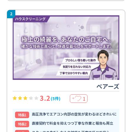
2
ベアーズ
3.2
1
(5件)
＋
高圧洗浄でエアコン内部の空気が変わるほどきれいに
特⻑1
直接契約で料金を抑えつつ丁寧な作業と報告も両立
特⻑2