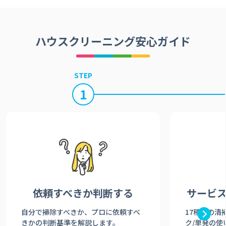
ハウスクリーニング安心ガイド
STEP
1
依頼すべきか
判断する
サービ
自分で掃除すべきか、プロに依頼すべ
17種類の清
きかの判断基準を解説します。
ク/単発の使