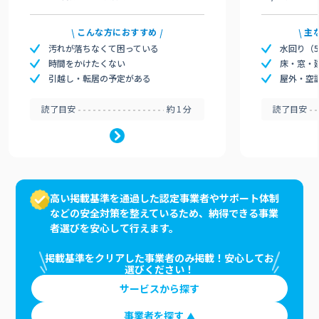
こんな方におすすめ
主
汚れが落ちなくて困っている
水回り（
時間をかけたくない
床・窓・
引越し・転居の予定がある
屋外・空
読了目安
約1分
読了目安
高い掲載基準を通過した認定事業者やサポート体制
などの安全対策を整えているため、納得できる事業
者選びを安心して行えます。
掲載基準をクリアした事業者のみ掲載！安心してお
選びください！
サービスから探す
事業者を探す