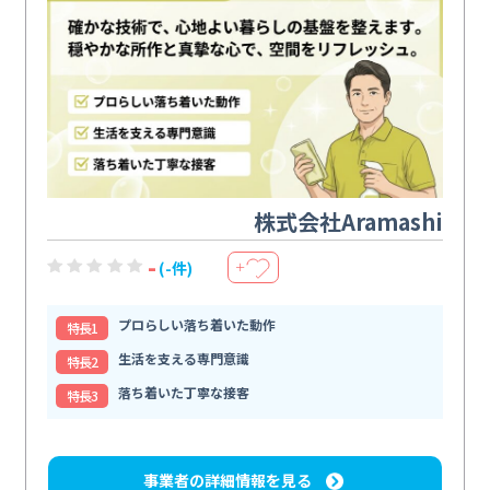
株式会社Aramashi
-
(-件)
＋
プロらしい落ち着いた動作
特⻑1
生活を支える専門意識
特⻑2
落ち着いた丁寧な接客
特⻑3
事業者の詳細情報を見る