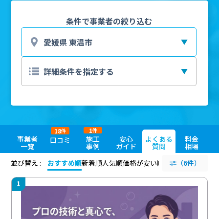
条件で事業者の絞り込む
1
18
件
件
事業者
施工
安心
よくある
料金
口コミ
一覧
事例
ガイド
質問
相場
並び替え :
おすすめ順
新着順
人気順
価格が安い順
評価が高い順
（6件）
評価
1