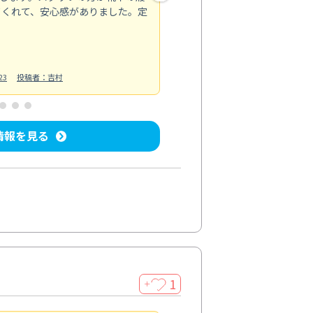
てくれて、安心感がありました。定
お風呂清掃
投稿日：2025/02/12
投
23
投稿者：吉村
情報を見る
1
＋