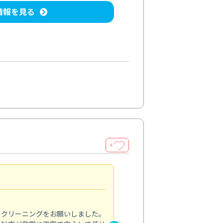
情報を見る
＋
納得のサービス
5.0
のクリーニングをお願いしました。
浴室の清掃を依頼しました。ス