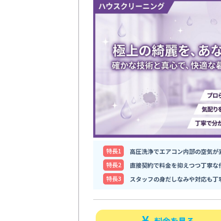
特⻑1
高圧洗浄でエアコン内部の空気が
特⻑2
直接契約で料金を抑えつつ丁寧な
特⻑3
スタッフの身だしなみや対応も丁
料金を見る