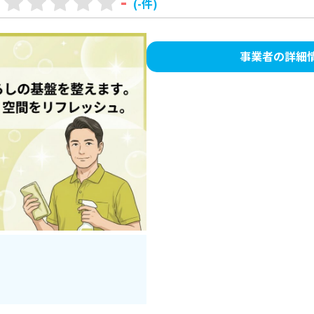
-
(-件)
事業者の詳細