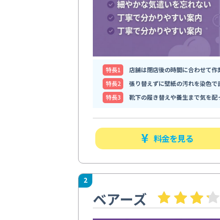
特⻑1
店舗は閉店後の時間に合わせて作
特⻑2
張り替えずに壁紙の汚れを染色で
特⻑3
靴下の履き替えや養生まで気を配
料金を見る
2
ベアーズ