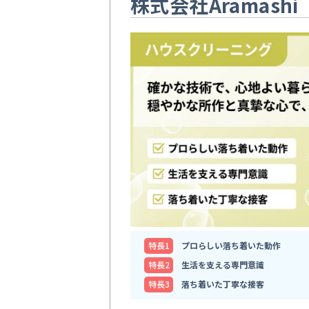
株式会社Aramashi
特⻑1
プロらしい落ち着いた動作
特⻑2
生活を支える専門意識
特⻑3
落ち着いた丁寧な接客