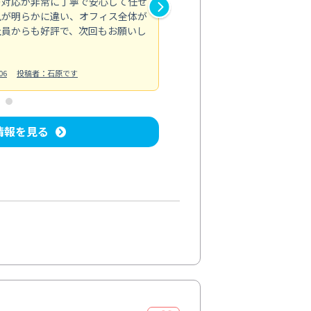
の対応が非常に丁寧で安心して任せ
もスムーズに進行。頑固な汚れ
風が明らかに違い、オフィス全体が
生まれ変わりました。料金も納
社員からも好評で、次回もお願いし
ています。
お風呂清掃
投稿日：2024/06/18
投
06
投稿者：石原です
情報を見る