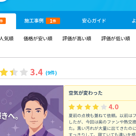
施工
事例
安心
ガイド
1
件
件
人気順
価格が安い順
評価が高い順
評価が低い順
3.4
(9件)
空気が変わった
4.0
夏前の点検も兼ねて依頼。以前は
したが、今回は奥のファンや熱交
た。黒い汚れが大量に出てきたの
すっきりして、寝ていても違いを感