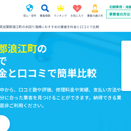
初期費用・掲
0
事業者の方は
安心・安全
業者検索
ランキング
お気に入り
業者の選び方
県双葉郡浪江町の水回り清掃におすすめの業者を料金と口コミで比較
郡浪江町
の
で
金と口コミで簡単比較
中から、口コミ数や評価、修理料金や実績、支払い方法や
分に合った業者を見つけることができます。納得できる業
是非ご利用ください。