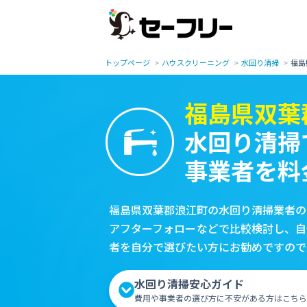
トップページ
ハウスクリーニング
水回り清掃
福島
福島県双葉
水回り清掃
事業者を料
福島県双葉郡浪江町の水回り清掃業者の
アフターフォローなどで比較検討し、自
者を自分で選びたい方にお勧めですので
水回り清掃安心ガイド
費用や事業者の選び方に不安がある方はこちら