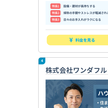
特⻑1
設備・建材が長持ちする
特⻑2
掃除の手間やストレスが軽減され
特⻑3
日々のお手入れがラクになる
料金を見る
4
株式会社ワンダフル