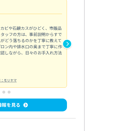
法人利用
5.0
のカビや石鹸カスがひどく、市販品
会社のトイレと洗面台清掃をス
スタッフの方は、事前説明からすで
てはオフィス対応が雑なところ
れがどう落ちるのかを丁寧に教えて
なみから言葉遣い、作業マナー
プロン内や排水口の奥まで丁寧に作
心して任せられました。
確認しながら、日々のお手入れ方法
トイレ清掃
投稿日：2024/09/09
投
者：モリヤマ
情報を見る