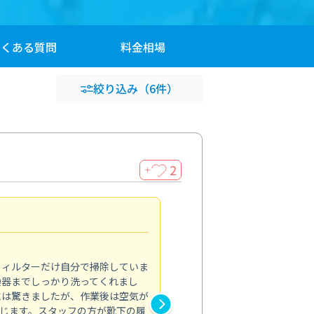
よくある
質問
料金
相場
絞り込み
（6件）
2
＋
浴室が明るく
5.0
フィルターだけ自分で掃除していま
掃除しても取れなかったカビや
換器までしっかり洗ってくれまし
がプロ。浴室が明るく感じるほ
には驚きましたが、作業後は空気が
の説明も丁寧で安心できました
じます。スタッフの方が靴下の履
と気分も全然違います。