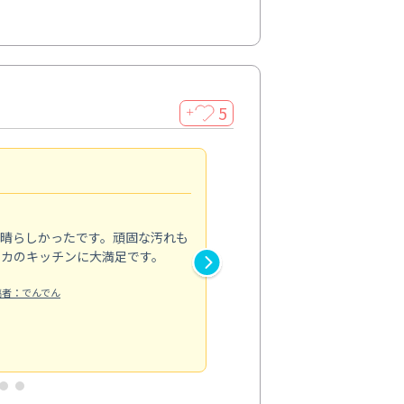
5
＋
親切で丁寧な作業
5.0
素晴らしかったです。頑固な汚れも
スタッフの方は非常に親切で、
ピカのキッチンに大満足です。
き安心感がありました。エアコ
り快適に感じています。丁寧な
稿者：でんでん
エアコンクリーニング
投稿日：2024/