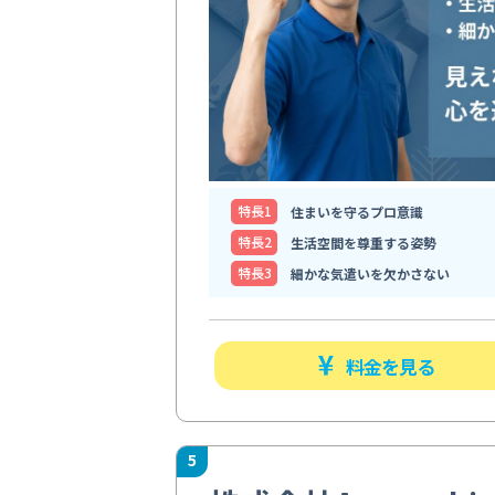
特⻑1
住まいを守るプロ意識
特⻑2
生活空間を尊重する姿勢
特⻑3
細かな気遣いを欠かさない
料金を見る
5