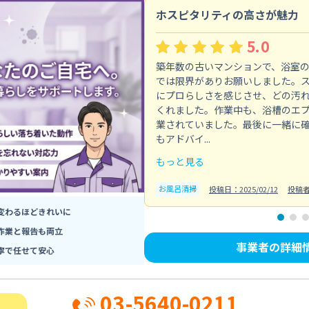
ホスピタリティの高さが魅力
5.0
築年数の古いマンションで、浴室
では限界がありお願いしました。
にプロらしさを感じさせ、どの汚
くれました。作業中も、浴槽のエ
業されていました。最後に一緒に
もアドバイ...
もっと見る
お風呂清掃
投稿日：2025/02/12
投稿
変わるほどきれいに
作業と報告も両立
事業者の詳細
寧で任せて安心
03-5640-0211