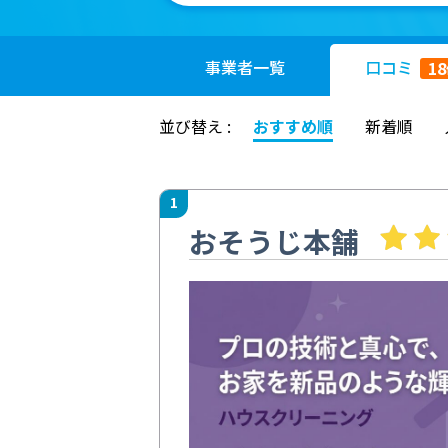
事業者
一覧
口コミ
18
並び替え :
おすすめ順
新着順
1
おそうじ本舗