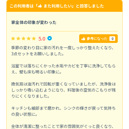
この利用者は「
また利用したい
」と回答しました
家全体の印象が変わった
5.0
0
参考になった
季節の変わり目に家の汚れを一度しっかり整えたくなり、
3点セットをお願いしました。
浴室では落ちにくかった水垢やカビを丁寧に洗浄してもら
え、壁も床も明るい印象に。
換気扇は油汚れで回転が重くなっていましたが、洗浄後は
しっかり吸い込むようになり、料理後の空気のこもりが残
りにくくなりました。
キッチンも細部まで磨かれ、シンクの輝きが戻って気持ち
の良い状態に。
全体が清潔に整ったことで家の雰囲気がぐっと良くなり、