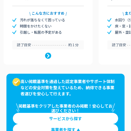
こんな方におすすめ
主
汚れが落ちなくて困っている
水回り（
時間をかけたくない
床・窓・
引越し・転居の予定がある
屋外・空
読了目安
約1分
読了目安
高い掲載基準を通過した認定事業者やサポート体制
などの安全対策を整えているため、納得できる事業
者選びを安心して行えます。
掲載基準をクリアした事業者のみ掲載！安心してお
選びください！
サービスから探す
事業者を探す