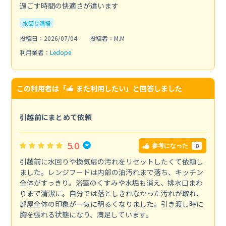
過ごす時間の快適さが違います
水回り清掃
投稿日：2026/07/04
投稿者：M.M
利用業者：
Ledope
この利用者は「
また利用したい
」と回答しました
引越前にまとめて依頼
5.0
0
参考になった
引越前に水回りや換気扇の汚れをリセットしたくて依頼し
ました。レンジフードは内部の油汚れまで落ち、キッチン
全体がすっきり。浴室のくすみや水垢も消え、排水口まわ
りまで清潔に。自分では落としきれなかった汚れが取れ、
部屋全体の印象が一気に明るくなりました。引き渡し時に
胸を張れる状態になり、満足しています。