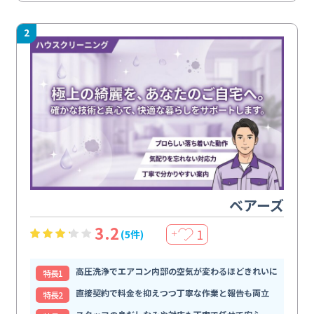
2
ベアーズ
3.2
1
(5件)
＋
高圧洗浄でエアコン内部の空気が変わるほどきれいに
特⻑1
直接契約で料金を抑えつつ丁寧な作業と報告も両立
特⻑2