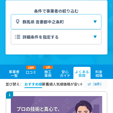
条件で事業者の絞り込む
1
18
件
件
事業者
施工
安心
よくある
料金
口コミ
一覧
事例
ガイド
質問
相場
並び替え :
おすすめ順
新着順
人気順
価格が安い順
評価が高い順
（6件）
評価
1