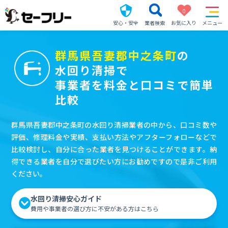
0
安心・安全
業者検索
お気に入り
メニュー
群馬県吾妻郡中之条町
の
水回り清掃で
事業者を料金と口コミで簡単
比較
群馬県吾妻郡中之条町の水回り清掃業者の中から、口コミ数や
評価、修理料金や実績、支払い方法やアフターフォローなどで
比較検討し、自分に合った業者を見つけることができます。納
得できる業者を自分で選びたい方にお勧めですので是非ご利用
ください。
水回り清掃安心ガイド
費用や事業者の選び方に不安がある方はこちら