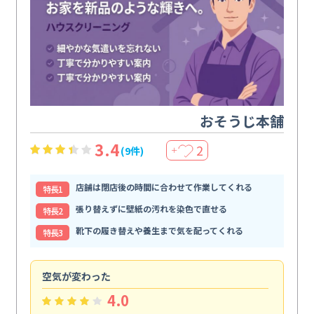
おそうじ本舗
3.4
2
(9件)
＋
店舗は閉店後の時間に合わせて作業してくれる
特⻑1
張り替えずに壁紙の汚れを染色で直せる
特⻑2
靴下の履き替えや養生まで気を配ってくれる
特⻑3
空気が変わった
浴
4.0