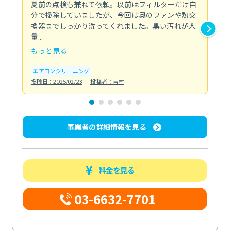
夏前の点検も兼ねて依頼。以前はフィルターだけ自
掃
分で掃除していましたが、今回は奥のファンや熱交
た
換器までしっかり洗ってくれました。黒い汚れが大
キ
量...
安...
もっと見る
も
エアコンクリーニング
お
投稿日：2025/02/23
投稿者：吉村
投稿日
事業者の詳細情報を見る
料金を見る
03-6632-7701