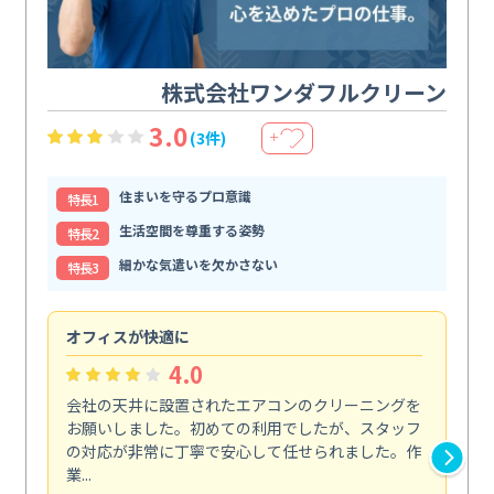
株式会社ワンダフルクリーン
3.0
(3件)
＋
住まいを守るプロ意識
特⻑1
生活空間を尊重する姿勢
特⻑2
細かな気遣いを欠かさない
特⻑3
オフィスが快適に
納
4.0
会社の天井に設置されたエアコンのクリーニングを
浴
お願いしました。初めての利用でしたが、スタッフ
終
の対応が非常に丁寧で安心して任せられました。作
き
業...
し...