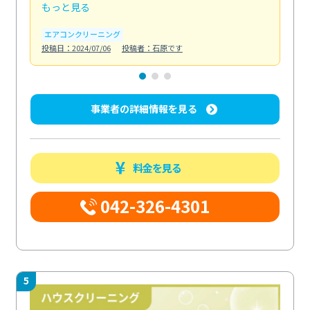
もっと見る
も
エアコンクリーニング
お
投稿日：2024/07/06
投稿者：石原です
投稿日
事業者の詳細情報を見る
料金を見る
042-326-4301
5