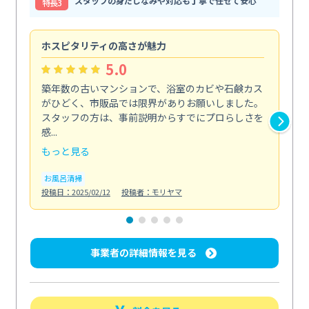
スタッフの身だしなみや対応も丁寧で任せて安心
特⻑3
ホスピタリティの高さが魅力
法
5.0
築年数の古いマンションで、浴室のカビや石鹸カス
会
がひどく、市販品では限界がありお願いしました。
し
スタッフの方は、事前説明からすでにプロらしさを
あ
感...
い...
もっと見る
も
お風呂清掃
ト
投稿日：2025/02/12
投稿者：モリヤマ
投稿日
事業者の詳細情報を見る