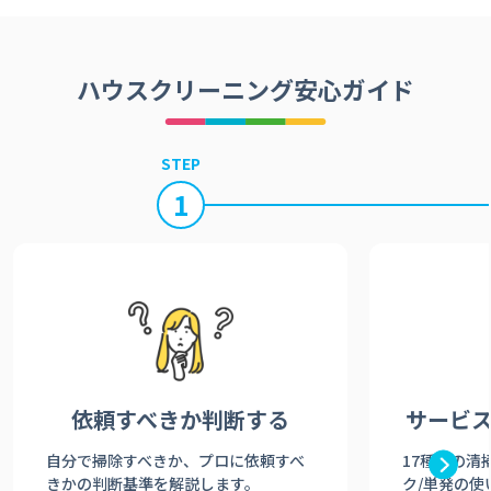
ハウスクリーニング安心ガイド
STEP
1
依頼すべきか
判断する
サービ
自分で掃除すべきか、プロに依頼すべ
17種類の清
きかの判断基準を解説します。
ク/単発の使