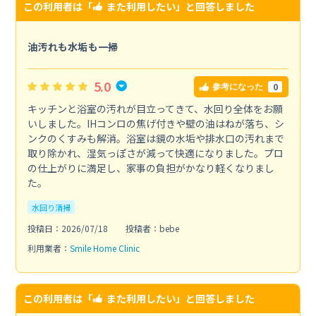
この利用者は「
また利用したい
」と回答しました
油汚れも水垢も一掃
5.0
0
参考になった
キッチンと浴室の汚れが目立ってきて、水回り全体をお願
いしました。IHコンロの焦げ付きや壁の油はねが落ち、シ
ンクのくすみも解消。浴室は鏡の水垢や排水口の汚れまで
取り除かれ、湿気っぽさが減って快適になりました。プロ
の仕上がりに満足し、家事の負担がかなり軽くなりまし
た。
水回り清掃
投稿日：2026/07/18
投稿者：bebe
利用業者：
Smile Home Clinic
この利用者は「
また利用したい
」と回答しました