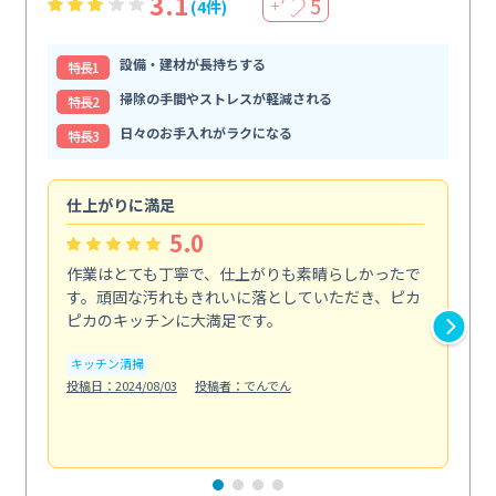
3.1
5
(4件)
＋
設備・建材が長持ちする
特⻑1
掃除の手間やストレスが軽減される
特⻑2
日々のお手入れがラクになる
特⻑3
仕上がりに満足
親
5.0
作業はとても丁寧で、仕上がりも素晴らしかったで
ス
す。頑固な汚れもきれいに落としていただき、ピカ
説
ピカのキッチンに大満足です。
の
い...
キッチン清掃
も
投稿日：2024/08/03
投稿者：でんでん
エ
投稿日