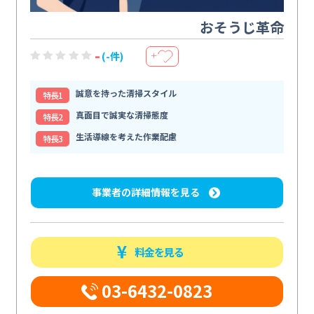
おそうじ革命
-
(-件)
＋
誠意を持った清掃スタイル
特⻑1
真面目で誠実な清掃態度
特⻑2
生活導線を考えた作業配慮
特⻑3
事業者の詳細情報を見る
料金を見る
03-6432-0823