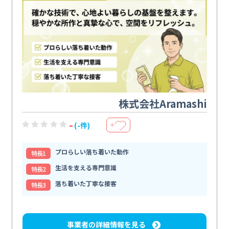
株式会社Aramashi
-
(-件)
＋
プロらしい落ち着いた動作
特⻑1
生活を支える専門意識
特⻑2
落ち着いた丁寧な接客
特⻑3
事業者の詳細情報を見る