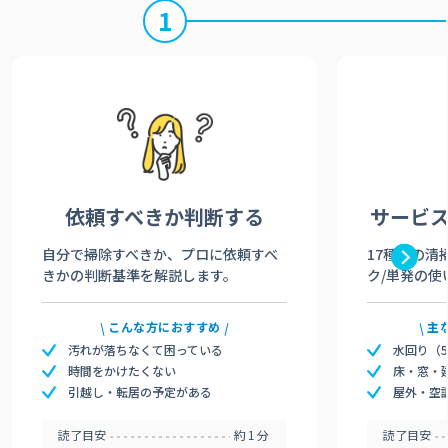
1
依頼すべきか
判断する
サービ
自分で掃除すべきか、プロに依頼すべ
17種類の清
きかの判断基準を解説します。
ク/単発の使
こんな方におすすめ
主
汚れが落ちなくて困っている
水回り（
時間をかけたくない
床・窓・
引越し・転居の予定がある
屋外・空
読了目安
約1分
読了目安