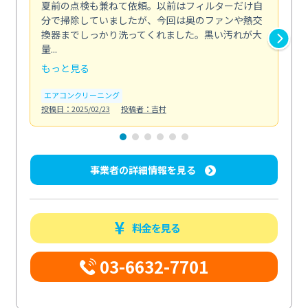
夏前の点検も兼ねて依頼。以前はフィルターだけ自
掃
分で掃除していましたが、今回は奥のファンや熱交
た
換器までしっかり洗ってくれました。黒い汚れが大
キ
量...
安...
もっと見る
も
エアコンクリーニング
お
投稿日：2025/02/23
投稿者：吉村
投稿日
事業者の詳細情報を見る
料金を見る
03-6632-7701