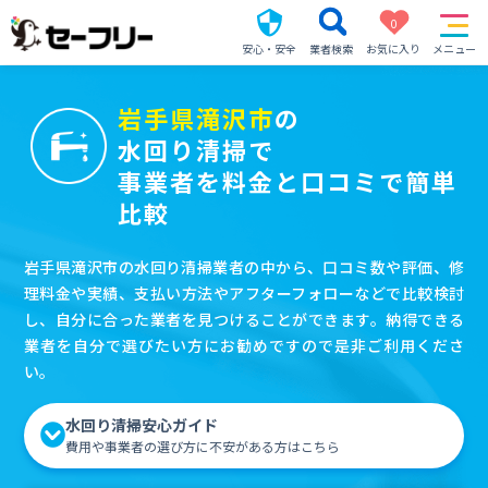
0
安心・安全
業者検索
お気に入り
メニュー
岩手県滝沢市
の
水回り清掃で
事業者を料金と口コミで簡単
比較
岩手県滝沢市の水回り清掃業者の中から、口コミ数や評価、修
理料金や実績、支払い方法やアフターフォローなどで比較検討
し、自分に合った業者を見つけることができます。納得できる
業者を自分で選びたい方にお勧めですので是非ご利用くださ
い。
水回り清掃安心ガイド
費用や事業者の選び方に不安がある方はこちら