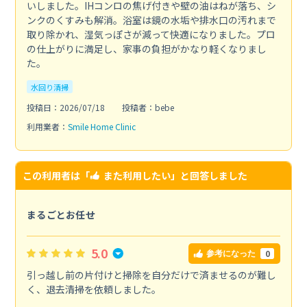
いしました。IHコンロの焦げ付きや壁の油はねが落ち、シ
ンクのくすみも解消。浴室は鏡の水垢や排水口の汚れまで
取り除かれ、湿気っぽさが減って快適になりました。プロ
の仕上がりに満足し、家事の負担がかなり軽くなりまし
た。
水回り清掃
投稿日：2026/07/18
投稿者：bebe
利用業者：
Smile Home Clinic
この利用者は「
また利用したい
」と回答しました
まるごとお任せ
5.0
0
参考になった
引っ越し前の片付けと掃除を自分だけで済ませるのが難し
く、退去清掃を依頼しました。