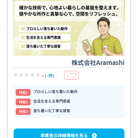
株式会社Aramashi
-
(-件)
＋
プロらしい落ち着いた動作
特⻑1
生活を支える専門意識
特⻑2
落ち着いた丁寧な接客
特⻑3
事業者の詳細情報を見る