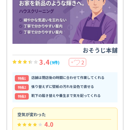
おそうじ本舗
3.4
2
(9件)
＋
店舗は閉店後の時間に合わせて作業してくれる
特⻑1
張り替えずに壁紙の汚れを染色で直せる
特⻑2
靴下の履き替えや養生まで気を配ってくれる
特⻑3
空気が変わった
浴
4.0