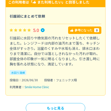
この利用者は「
また利用したい
」と回答しました
引越前にまとめて依頼
5.0
0
参考になった
引越前に水回りや換気扇の汚れをリセットしたくて依頼し
ました。レンジフードは内部の油汚れまで落ち、キッチン
全体がすっきり。浴室のくすみや水垢も消え、排水口まわ
りまで清潔に。自分では落としきれなかった汚れが取れ、
部屋全体の印象が一気に明るくなりました。引き渡し時に
胸を張れる状態になり、満足しています。
水回り清掃
投稿日：2026/06/30
投稿者：フェニックス翔
利用業者：
Smile Home Clinic
もっと見る