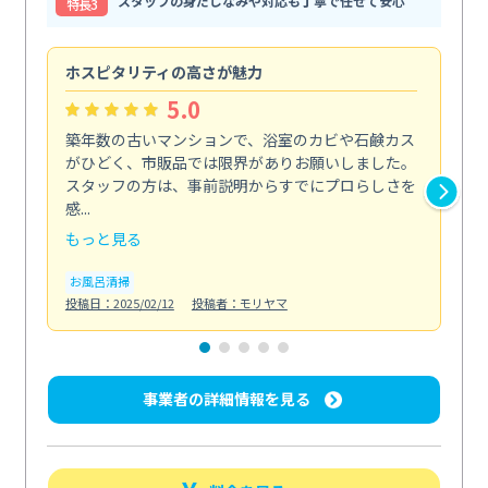
スタッフの身だしなみや対応も丁寧で任せて安心
特⻑3
ホスピタリティの高さが魅力
法
5.0
築年数の古いマンションで、浴室のカビや石鹸カス
会
がひどく、市販品では限界がありお願いしました。
し
スタッフの方は、事前説明からすでにプロらしさを
あ
感...
い...
もっと見る
も
お風呂清掃
ト
投稿日：2025/02/12
投稿者：モリヤマ
投稿日
事業者の詳細情報を見る