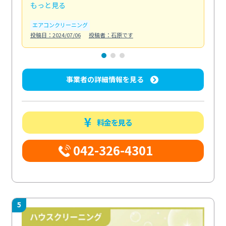
もっと見る
も
エアコンクリーニング
お
投稿日：2024/07/06
投稿者：石原です
投稿日
事業者の詳細情報を見る
料金を見る
042-326-4301
5