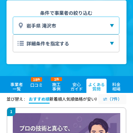
条件で事業者の絞り込む
1
18
件
件
事業者
施工
安心
よくある
料金
口コミ
一覧
事例
ガイド
質問
相場
並び替え :
おすすめ順
新着順
人気順
価格が安い順
評価が高い順
（7件）
評価
1