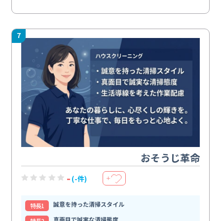
7
おそうじ革命
-
(-件)
＋
誠意を持った清掃スタイル
特⻑1
真面目で誠実な清掃態度
特⻑2