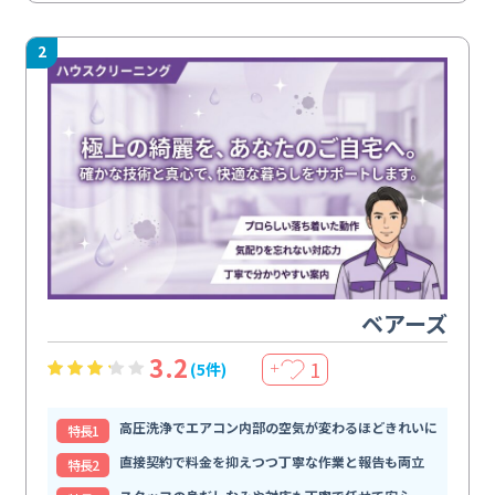
2
ベアーズ
3.2
1
(5件)
＋
高圧洗浄でエアコン内部の空気が変わるほどきれいに
特⻑1
直接契約で料金を抑えつつ丁寧な作業と報告も両立
特⻑2