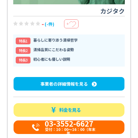
カジタク
-
(-件)
＋
暮らしに寄り添う清掃哲学
特⻑1
清掃品質にこだわる姿勢
特⻑2
初心者にも優しい説明
特⻑3
事業者の詳細情報を見る
料金を見る
03-3552-6627
受付：10：00～16：00（年末
年...