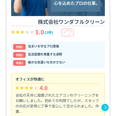
株式会社ワンダフルクリーン
3.0
(3件)
＋
住まいを守るプロ意識
特⻑1
生活空間を尊重する姿勢
特⻑2
細かな気遣いを欠かさない
特⻑3
オフィスが快適に
納
4.0
会社の天井に設置されたエアコンのクリーニングを
浴
お願いしました。初めての利用でしたが、スタッフ
終
の対応が非常に丁寧で安心して任せられました。作
き
業...
し...