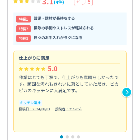
3.1
5
(4件)
＋
設備・建材が長持ちする
特⻑1
掃除の手間やストレスが軽減される
特⻑2
日々のお手入れがラクになる
特⻑3
仕上がりに満足
親
5.0
作業はとても丁寧で、仕上がりも素晴らしかったで
ス
す。頑固な汚れもきれいに落としていただき、ピカ
説
ピカのキッチンに大満足です。
の
い...
キッチン清掃
も
投稿日：2024/08/03
投稿者：でんでん
エ
投稿日