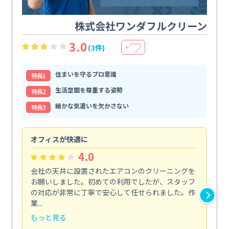
株式会社ワンダフルクリーン
3.0
(3件)
＋
住まいを守るプロ意識
特⻑1
生活空間を尊重する姿勢
特⻑2
細かな気遣いを欠かさない
特⻑3
オフィスが快適に
納
4.0
会社の天井に設置されたエアコンのクリーニングを
浴
お願いしました。初めての利用でしたが、スタッフ
終
の対応が非常に丁寧で安心して任せられました。作
き
業...
し...
もっと見る
も