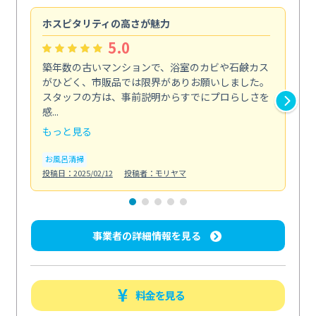
ホスピタリティの高さが魅力
法
5.0
築年数の古いマンションで、浴室のカビや石鹸カス
会
がひどく、市販品では限界がありお願いしました。
し
スタッフの方は、事前説明からすでにプロらしさを
あ
感...
い...
もっと見る
も
お風呂清掃
ト
投稿日：2025/02/12
投稿者：モリヤマ
投稿日
事業者の詳細情報を見る
料金を見る