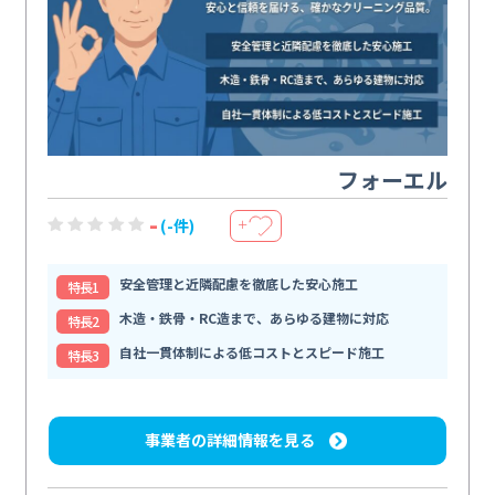
フォーエル
-
(-件)
＋
安全管理と近隣配慮を徹底した安心施工
特⻑1
木造・鉄骨・RC造まで、あらゆる建物に対応
特⻑2
自社一貫体制による低コストとスピード施工
特⻑3
事業者の詳細情報を見る