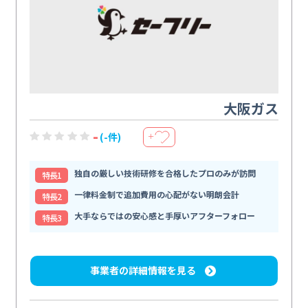
大阪ガス
-
(-件)
＋
独自の厳しい技術研修を合格したプロのみが訪問
特⻑1
一律料金制で追加費用の心配がない明朗会計
特⻑2
大手ならではの安心感と手厚いアフターフォロー
特⻑3
事業者の詳細情報を見る