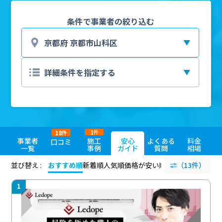
条件で事業者の絞り込む
1
18
件
件
事業者
施工
安心
よくある
料金
口コミ
一覧
事例
ガイド
質問
相場
並び替え :
おすすめ順
新着順
人気順
価格が安い順
評価が高い順
（13件）
評価
1