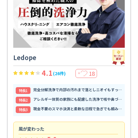
Ledope
4.1
18
(26件)
＋
完全分解洗浄で内部の汚れまで落としニオイもすっきり解消
特⻑1
アレルギー体質の家族にも配慮した洗浄で咳や鼻づまりが和らぐ
特⻑2
現金不要のスマホ決済と柔軟な日程で急ぎでも頼みやすい
特⻑3
風が変わった
家