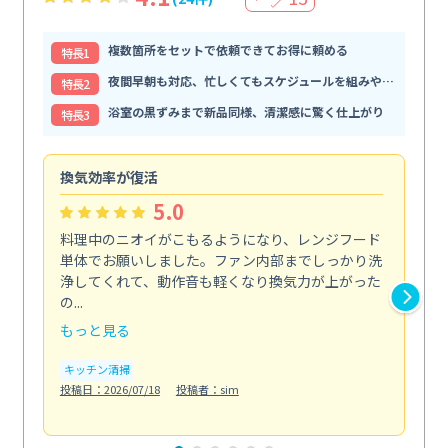
複数箇所をセットで依頼できてお得に頼める
特⻑1
夜間早朝も対応、忙しくてもスケジュールを組みやすい
特⻑2
浴室の黒ずみまで新品同様、清潔感に驚く仕上がり
特⻑3
換気効率が復活
油
5.0
料理中のニオイがこもるようになり、レンジフード
長
単体でお願いしました。ファン内部までしっかり洗
体
浄してくれて、動作音も軽くなり換気力が上がった
て
の...
は...
もっと見る
も
キッチン清掃
キ
投稿日：2026/07/18
投稿者：sim
投稿日