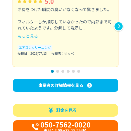
5.0
冷房をつけた瞬間の臭いがなくなって驚きました。
季
な
フィルターしか掃除していなかったので内部まで汚
れていたようです。分解して洗浄し...
浴室
もっと見る
も
エアコンクリーニング
水
投稿日：2026/07/13
投稿者：ゆっぺ
投稿日
事業者の詳細情報を見る
料金を見る
050-7562-0020
平日：8:00〜25:00 土日祝...