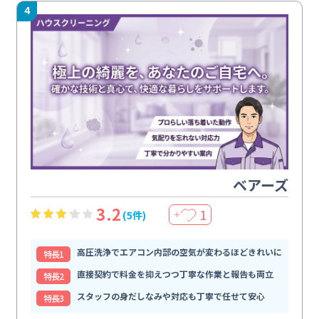
4
ベアーズ
3.2
1
(5件)
＋
高圧洗浄でエアコン内部の空気が変わるほどきれいに
特⻑1
直接契約で料金を抑えつつ丁寧な作業と報告も両立
特⻑2
スタッフの身だしなみや対応も丁寧で任せて安心
特⻑3