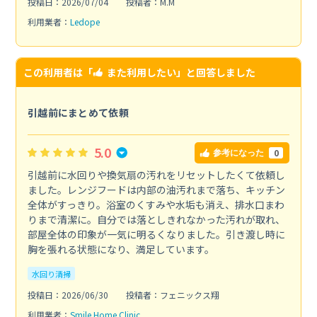
投稿日：2026/07/04
投稿者：M.M
利用業者：
Ledope
この利用者は「
また利用したい
」と回答しました
引越前にまとめて依頼
5.0
0
参考になった
引越前に水回りや換気扇の汚れをリセットしたくて依頼し
ました。レンジフードは内部の油汚れまで落ち、キッチン
全体がすっきり。浴室のくすみや水垢も消え、排水口まわ
りまで清潔に。自分では落としきれなかった汚れが取れ、
部屋全体の印象が一気に明るくなりました。引き渡し時に
胸を張れる状態になり、満足しています。
水回り清掃
投稿日：2026/06/30
投稿者：フェニックス翔
利用業者：
Smile Home Clinic