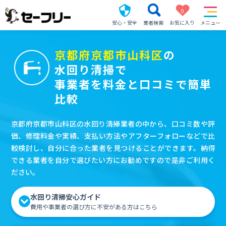
0
安心・安全
業者検索
お気に入り
メニュー
京都府京都市山科区
の
水回り清掃で
事業者を料金と口コミで簡単
比較
京都府京都市山科区の水回り清掃業者の中から、口コミ数や評
価、修理料金や実績、支払い方法やアフターフォローなどで比
較検討し、自分に合った業者を見つけることができます。納得
できる業者を自分で選びたい方にお勧めですので是非ご利用く
ださい。
水回り清掃安心ガイド
費用や事業者の選び方に不安がある方はこちら