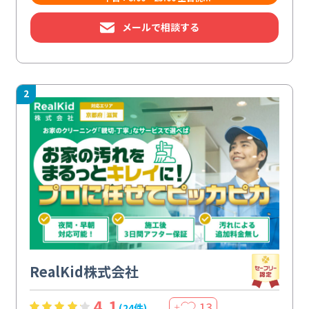
メールで相談する
2
RealKid株式会社
4.1
13
(24件)
＋