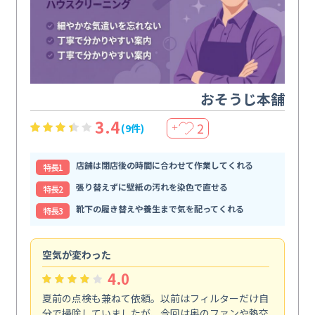
おそうじ本舗
3.4
2
(9件)
＋
店舗は閉店後の時間に合わせて作業してくれる
特⻑1
張り替えずに壁紙の汚れを染色で直せる
特⻑2
靴下の履き替えや養生まで気を配ってくれる
特⻑3
空気が変わった
浴
4.0
夏前の点検も兼ねて依頼。以前はフィルターだけ自
掃
分で掃除していましたが、今回は奥のファンや熱交
た