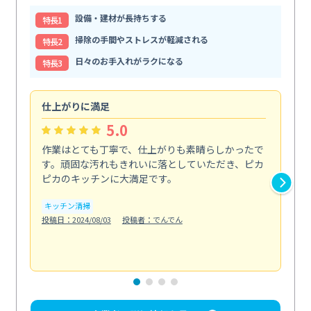
設備・建材が長持ちする
特⻑1
掃除の手間やストレスが軽減される
特⻑2
日々のお手入れがラクになる
特⻑3
仕上がりに満足
親
5.0
作業はとても丁寧で、仕上がりも素晴らしかったで
ス
す。頑固な汚れもきれいに落としていただき、ピカ
説
ピカのキッチンに大満足です。
の
い...
キッチン清掃
も
投稿日：2024/08/03
投稿者：でんでん
エ
投稿日