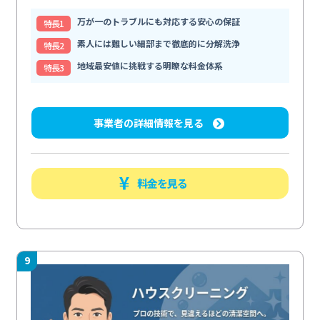
万が一のトラブルにも対応する安心の保証
特⻑1
素人には難しい細部まで徹底的に分解洗浄
特⻑2
地域最安値に挑戦する明瞭な料金体系
特⻑3
事業者の詳細情報を見る
料金を見る
9