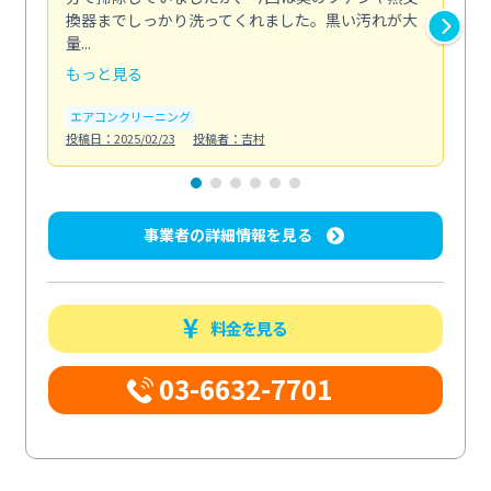
換器までしっかり洗ってくれました。黒い汚れが大
キ
量...
安...
もっと見る
も
エアコンクリーニング
お
投稿日：2025/02/23
投稿者：吉村
投稿日
事業者の詳細情報を見る
料金を見る
03-6632-7701