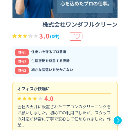
株式会社ワンダフルクリーン
3.0
(3件)
＋
住まいを守るプロ意識
特⻑1
生活空間を尊重する姿勢
特⻑2
細かな気遣いを欠かさない
特⻑3
オフィスが快適に
納
4.0
会社の天井に設置されたエアコンのクリーニングを
浴
お願いしました。初めての利用でしたが、スタッフ
終
の対応が非常に丁寧で安心して任せられました。作
き
業...
し...