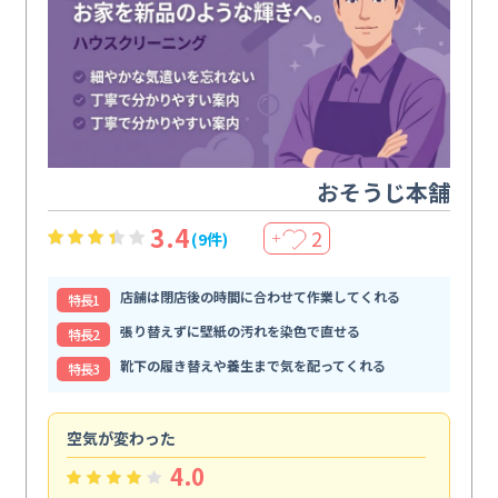
おそうじ本舗
3.4
2
(9件)
＋
店舗は閉店後の時間に合わせて作業してくれる
特⻑1
張り替えずに壁紙の汚れを染色で直せる
特⻑2
靴下の履き替えや養生まで気を配ってくれる
特⻑3
空気が変わった
浴
4.0