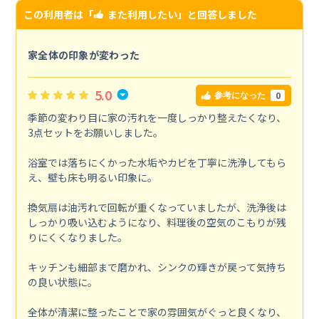
この利用者は「
また利用したい
」と回答しました
家全体の印象が変わった
5.0
0
参考になった
季節の変わり目に家の汚れを一度しっかり整えたくなり、
3点セットをお願いしました。
浴室では落ちにくかった水垢やカビを丁寧に洗浄してもら
え、壁も床も明るい印象に。
換気扇は油汚れで回転が重くなっていましたが、洗浄後は
しっかり吸い込むようになり、料理後の空気のこもりが残
りにくくなりました。
キッチンも細部まで磨かれ、シンクの輝きが戻って気持ち
の良い状態に。
全体が清潔に整ったことで家の雰囲気がぐっと良くなり、