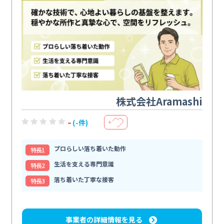
株式会社Aramashi
-
(-件)
＋
プロらしい落ち着いた動作
特⻑1
生活を支える専門意識
特⻑2
落ち着いた丁寧な接客
特⻑3
事業者の詳細情報を見る