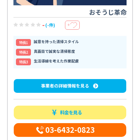
おそうじ革命
-
(-件)
＋
誠意を持った清掃スタイル
特⻑1
真面目で誠実な清掃態度
特⻑2
生活導線を考えた作業配慮
特⻑3
事業者の詳細情報を見る
料金を見る
03-6432-0823