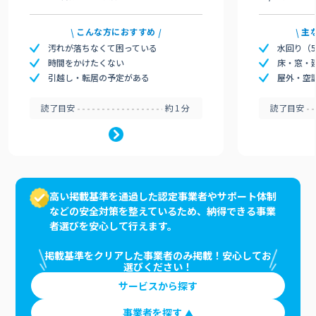
こんな方におすすめ
主
汚れが落ちなくて困っている
水回り（
時間をかけたくない
床・窓・
引越し・転居の予定がある
屋外・空
読了目安
約1分
読了目安
高い掲載基準を通過した認定事業者やサポート体制
などの安全対策を整えているため、納得できる事業
者選びを安心して行えます。
掲載基準をクリアした事業者のみ掲載！安心してお
選びください！
サービスから探す
事業者を探す