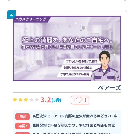
2
ベアーズ
3.2
1
(5件)
＋
高圧洗浄でエアコン内部の空気が変わるほどきれいに
特⻑1
直接契約で料金を抑えつつ丁寧な作業と報告も両立
特⻑2