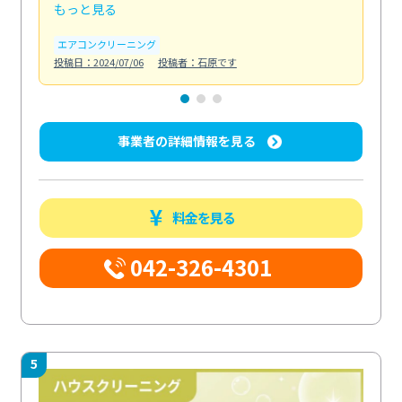
もっと見る
も
エアコンクリーニング
お
投稿日：2024/07/06
投稿者：石原です
投稿日
事業者の詳細情報を見る
料金を見る
042-326-4301
5