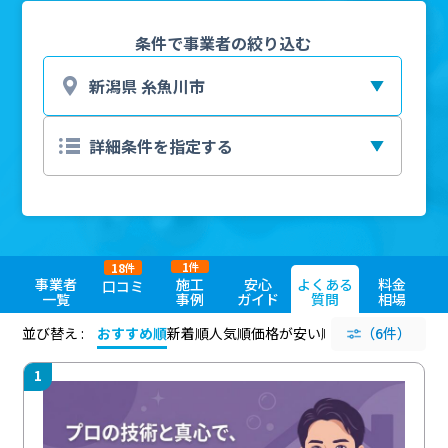
条件で事業者の絞り込む
1
18
件
件
事業者
施工
安心
よくある
料金
口コミ
一覧
事例
ガイド
質問
相場
並び替え :
おすすめ順
新着順
人気順
価格が安い順
評価が高い順
（6件）
評価
1