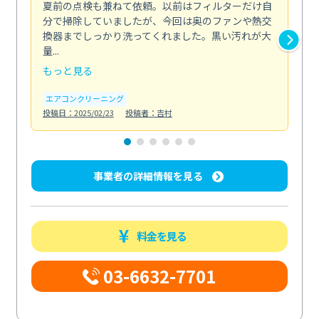
夏前の点検も兼ねて依頼。以前はフィルターだけ自
掃
分で掃除していましたが、今回は奥のファンや熱交
た
換器までしっかり洗ってくれました。黒い汚れが大
キ
量...
安...
もっと見る
も
エアコンクリーニング
お
投稿日：2025/02/23
投稿者：吉村
投稿日
事業者の詳細情報を見る
料金を見る
03-6632-7701