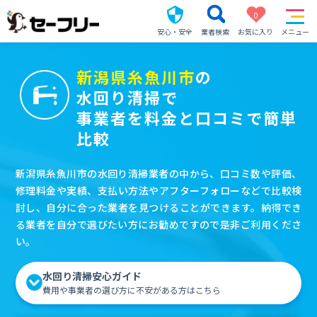
0
安心・安全
業者検索
お気に入り
メニュー
新潟県糸魚川市
の
水回り清掃で
事業者を料金と口コミで簡単
比較
新潟県糸魚川市の水回り清掃業者の中から、口コミ数や評価、
修理料金や実績、支払い方法やアフターフォローなどで比較検
討し、自分に合った業者を見つけることができます。納得でき
る業者を自分で選びたい方にお勧めですので是非ご利用くださ
い。
水回り清掃安心ガイド
費用や事業者の選び方に不安がある方はこちら