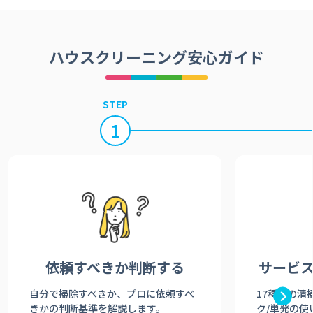
ハウスクリーニング安心ガイド
STEP
1
依頼すべきか
判断する
サービ
自分で掃除すべきか、プロに依頼すべ
17種類の清
きかの判断基準を解説します。
ク/単発の使