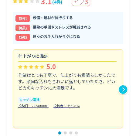
3.1
5
(4件)
＋
設備・建材が長持ちする
特⻑1
掃除の手間やストレスが軽減される
特⻑2
日々のお手入れがラクになる
特⻑3
仕上がりに満足
親
5.0
作業はとても丁寧で、仕上がりも素晴らしかったで
ス
す。頑固な汚れもきれいに落としていただき、ピカ
説
ピカのキッチンに大満足です。
の
い...
キッチン清掃
も
投稿日：2024/08/03
投稿者：でんでん
エ
投稿日