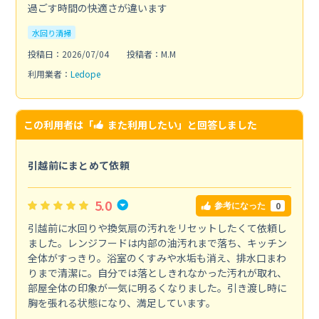
過ごす時間の快適さが違います
水回り清掃
投稿日：2026/07/04
投稿者：M.M
利用業者：
Ledope
この利用者は「
また利用したい
」と回答しました
引越前にまとめて依頼
5.0
0
参考になった
引越前に水回りや換気扇の汚れをリセットしたくて依頼し
ました。レンジフードは内部の油汚れまで落ち、キッチン
全体がすっきり。浴室のくすみや水垢も消え、排水口まわ
りまで清潔に。自分では落としきれなかった汚れが取れ、
部屋全体の印象が一気に明るくなりました。引き渡し時に
胸を張れる状態になり、満足しています。