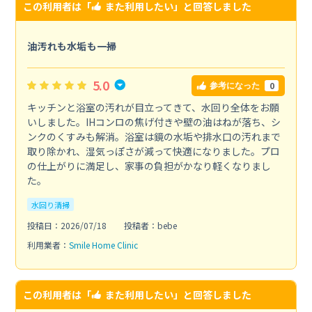
この利用者は「
また利用したい
」と回答しました
油汚れも水垢も一掃
5.0
0
参考になった
キッチンと浴室の汚れが目立ってきて、水回り全体をお願
いしました。IHコンロの焦げ付きや壁の油はねが落ち、シ
ンクのくすみも解消。浴室は鏡の水垢や排水口の汚れまで
取り除かれ、湿気っぽさが減って快適になりました。プロ
の仕上がりに満足し、家事の負担がかなり軽くなりまし
た。
水回り清掃
投稿日：2026/07/18
投稿者：bebe
利用業者：
Smile Home Clinic
この利用者は「
また利用したい
」と回答しました