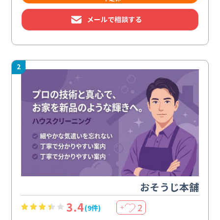
メールで相談する
2
おそうじ本舗
3.4
2
(9件)
＋