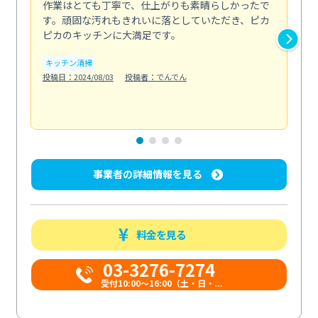
作業はとても丁寧で、仕上がりも素晴らしかったで
ス
す。頑固な汚れもきれいに落としていただき、ピカ
説
ピカのキッチンに大満足です。
の
い...
キッチン清掃
も
投稿日：2024/08/03
投稿者：でんでん
エ
投稿日
事業者の詳細情報を見る
料金を見る
03-3276-7274
受付10:00〜16:00（土・日・...