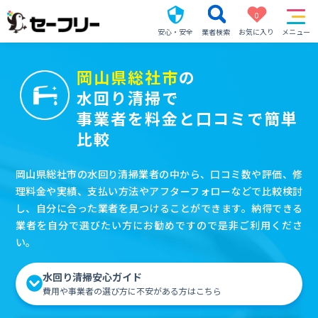
0
安心・安全
業者検索
お気に入り
メニュー
岡山県総社市
の
水回り清掃で
事業者を料金と口コミで簡単
比較
岡山県総社市の水回り清掃業者の中から、口コミ数や評価、修
理料金や実績、支払い方法やアフターフォローなどで比較検討
し、自分に合った業者を見つけることができます。納得できる
業者を自分で選びたい方にお勧めですので是非ご利用くださ
い。
水回り清掃安心ガイド
費用や事業者の選び方に不安がある方はこちら