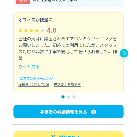
特⻑3
オフィスが快適に
納
4.0
会社の天井に設置されたエアコンのクリーニングを
浴
お願いしました。初めての利用でしたが、スタッフ
終
の対応が非常に丁寧で安心して任せられました。作
き
業...
し...
もっと見る
も
エアコンクリーニング
お
投稿日：2024/07/06
投稿者：石原です
投稿日
事業者の詳細情報を見る