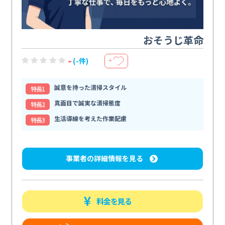
おそうじ革命
-
(-件)
＋
誠意を持った清掃スタイル
特⻑1
真面目で誠実な清掃態度
特⻑2
生活導線を考えた作業配慮
特⻑3
事業者の詳細情報を見る
料金を見る