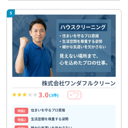
5
株式会社ワンダフルクリーン
3.0
(3件)
＋
住まいを守るプロ意識
特⻑1
生活空間を尊重する姿勢
特⻑2
細かな気遣いを欠かさない