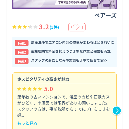
ベアーズ
3.2
1
(5件)
＋
高圧洗浄でエアコン内部の空気が変わるほどきれいに
特⻑1
直接契約で料金を抑えつつ丁寧な作業と報告も両立
特⻑2
スタッフの身だしなみや対応も丁寧で任せて安心
特⻑3
ホスピタリティの高さが魅力
法
5.0
築年数の古いマンションで、浴室のカビや石鹸カス
会
がひどく、市販品では限界がありお願いしました。
し
スタッフの方は、事前説明からすでにプロらしさを
あ
感...
い...
もっと見る
も