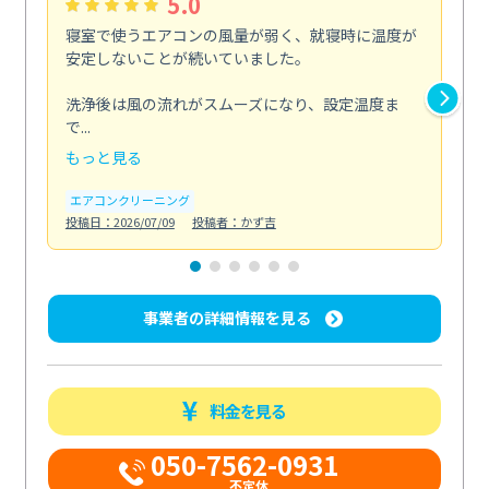
5.0
寝室で使うエアコンの風量が弱く、就寝時に温度が
平
安定しないことが続いていました。
休
り
洗浄後は風の流れがスムーズになり、設定温度ま
で...
床の
もっと見る
も
エアコンクリーニング
お
投稿日：2026/07/09
投稿者：かず吉
投稿日
事業者の詳細情報を見る
料金を見る
050-7562-0931
不定休