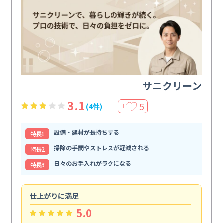
サニクリーン
3.1
5
(4件)
＋
設備・建材が長持ちする
特⻑1
掃除の手間やストレスが軽減される
特⻑2
日々のお手入れがラクになる
特⻑3
仕上がりに満足
親
5.0