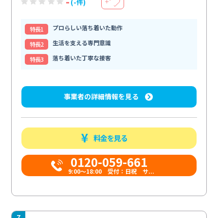
-
(-件)
＋
プロらしい落ち着いた動作
特⻑1
生活を支える専門意識
特⻑2
落ち着いた丁寧な接客
特⻑3
事業者の詳細情報を見る
料金を見る
0120-059-661
9:00〜18:00 受付：日祝 サ...
7