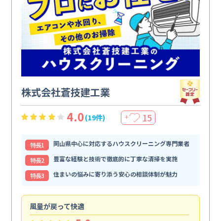
株式会社蒼技建工業
4.0
15
(19件)
＋
岡山県中心に対応するハウスクリーニング専門業者
特⻑1
豊富な経験と技術で徹底的に丁寧な清掃を実施
特⻑2
住まいの悩みに寄り添う安心の相談体制が魅力
特⻑3
風量が戻って快適
休