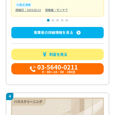
お風呂清掃
ト
投稿日：2025/02/12
投稿者：モリヤマ
投稿日
事業者の詳細情報を見る
料金を見る
03-5640-0211
9：00～18：00 365日
4