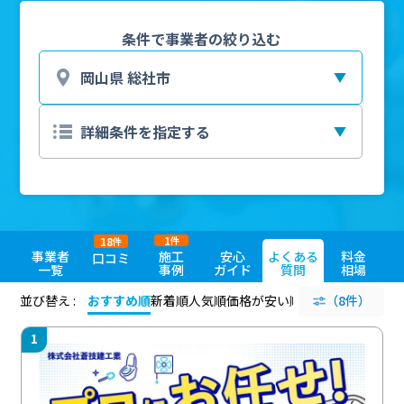
条件で事業者の絞り込む
1
18
件
件
事業者
施工
安心
よくある
料金
口コミ
一覧
事例
ガイド
質問
相場
並び替え :
おすすめ順
新着順
人気順
価格が安い順
評価が高い順
（8件）
評価
1