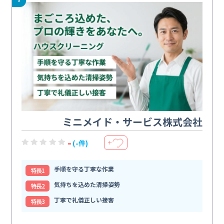
ミニメイド・サービス株式会社
-
(-件)
＋
手順を守る丁寧な作業
特⻑1
気持ちを込めた清掃姿勢
特⻑2
丁寧で礼儀正しい接客
特⻑3