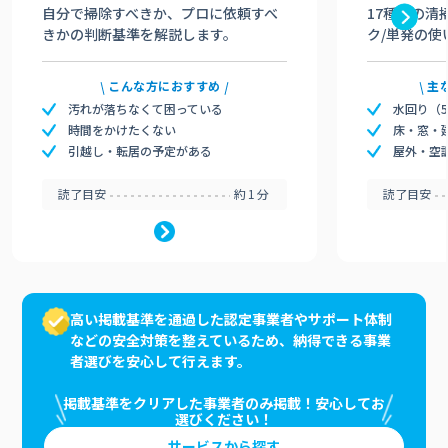
自分で掃除すべきか、プロに依頼すべ
17種類の清
きかの判断基準を解説します。
ク/単発の使
こんな方におすすめ
主
汚れが落ちなくて困っている
水回り（
時間をかけたくない
床・窓・
引越し・転居の予定がある
屋外・空
読了目安
約1分
読了目安
高い掲載基準を通過した認定事業者やサポート体制
などの安全対策を整えているため、納得できる事業
者選びを安心して行えます。
掲載基準をクリアした事業者のみ掲載！安心してお
選びください！
サービスから探す