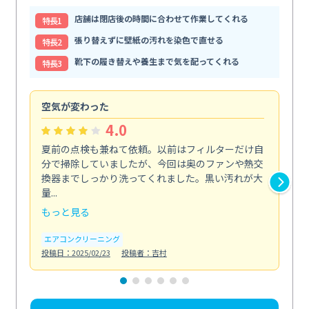
店舗は閉店後の時間に合わせて作業してくれる
特⻑1
張り替えずに壁紙の汚れを染色で直せる
特⻑2
靴下の履き替えや養生まで気を配ってくれる
特⻑3
空気が変わった
浴
4.0
夏前の点検も兼ねて依頼。以前はフィルターだけ自
掃
分で掃除していましたが、今回は奥のファンや熱交
た
換器までしっかり洗ってくれました。黒い汚れが大
キ
量...
安...
もっと見る
も
エアコンクリーニング
お
投稿日：2025/02/23
投稿者：吉村
投稿日