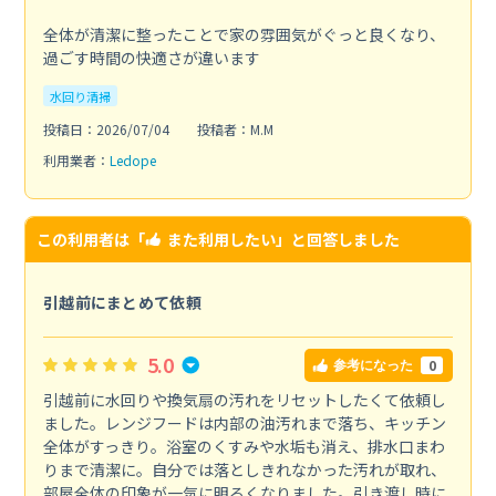
全体が清潔に整ったことで家の雰囲気がぐっと良くなり、
過ごす時間の快適さが違います
水回り清掃
投稿日：2026/07/04
投稿者：M.M
利用業者：
Ledope
この利用者は「
また利用したい
」と回答しました
引越前にまとめて依頼
5.0
0
参考になった
引越前に水回りや換気扇の汚れをリセットしたくて依頼し
ました。レンジフードは内部の油汚れまで落ち、キッチン
全体がすっきり。浴室のくすみや水垢も消え、排水口まわ
りまで清潔に。自分では落としきれなかった汚れが取れ、
部屋全体の印象が一気に明るくなりました。引き渡し時に