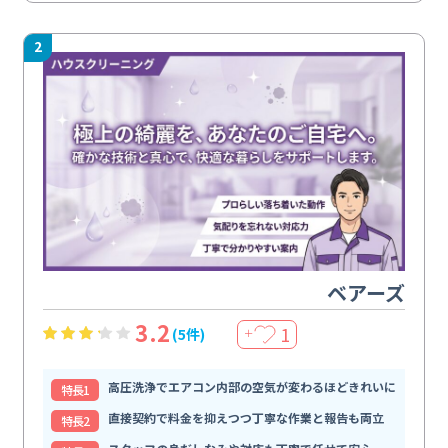
2
ベアーズ
3.2
1
(5件)
＋
高圧洗浄でエアコン内部の空気が変わるほどきれいに
特⻑1
直接契約で料金を抑えつつ丁寧な作業と報告も両立
特⻑2