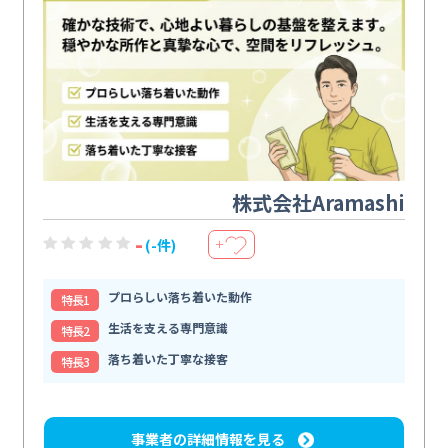
株式会社Aramashi
-
(-件)
＋
プロらしい落ち着いた動作
特⻑1
生活を支える専門意識
特⻑2
落ち着いた丁寧な接客
特⻑3
事業者の詳細情報を見る