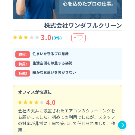
株式会社ワンダフルクリーン
3.0
(3件)
＋
住まいを守るプロ意識
特⻑1
生活空間を尊重する姿勢
特⻑2
細かな気遣いを欠かさない
特⻑3
オフィスが快適に
納
4.0
会社の天井に設置されたエアコンのクリーニングを
浴
お願いしました。初めての利用でしたが、スタッフ
終
の対応が非常に丁寧で安心して任せられました。作
き
業...
し...