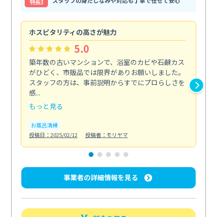
スタッフの身だしなみや対応も丁寧で任せて安心
特⻑3
ホスピタリティの高さが魅力
法
5.0
築年数の古いマンションで、浴室のカビや石鹸カス
会
がひどく、市販品では限界がありお願いしました。
し
スタッフの方は、事前説明からすでにプロらしさを
あ
感...
い...
もっと見る
も
お風呂清掃
ト
投稿日：2025/02/12
投稿者：モリヤマ
投稿日
事業者の詳細情報を見る