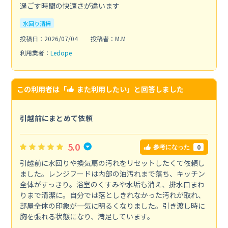
過ごす時間の快適さが違います
水回り清掃
投稿日：2026/07/04
投稿者：M.M
利用業者：
Ledope
この利用者は「
また利用したい
」と回答しました
引越前にまとめて依頼
5.0
0
参考になった
引越前に水回りや換気扇の汚れをリセットしたくて依頼し
ました。レンジフードは内部の油汚れまで落ち、キッチン
全体がすっきり。浴室のくすみや水垢も消え、排水口まわ
りまで清潔に。自分では落としきれなかった汚れが取れ、
部屋全体の印象が一気に明るくなりました。引き渡し時に
胸を張れる状態になり、満足しています。