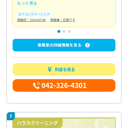
もっと見る
も
エアコンクリーニング
お
投稿日：2024/07/06
投稿者：石原です
投稿日
事業者の詳細情報を見る
料金を見る
042-326-4301
5