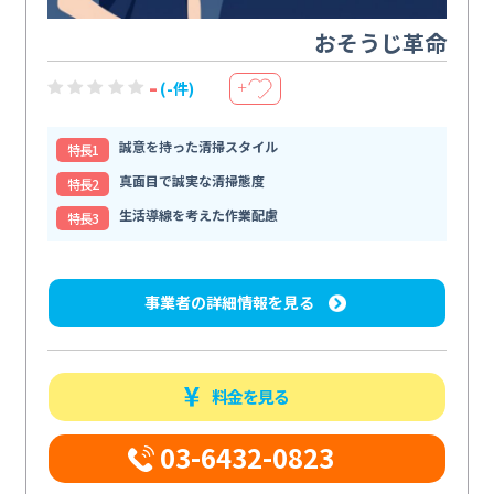
おそうじ革命
-
(-件)
＋
誠意を持った清掃スタイル
特⻑1
真面目で誠実な清掃態度
特⻑2
生活導線を考えた作業配慮
特⻑3
事業者の詳細情報を見る
料金を見る
03-6432-0823