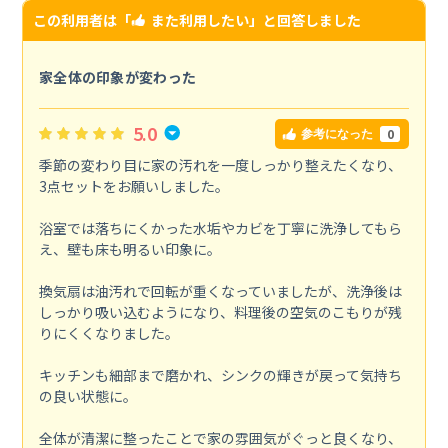
この利用者は「
また利用したい
」と回答しました
家全体の印象が変わった
5.0
0
参考になった
季節の変わり目に家の汚れを一度しっかり整えたくなり、
3点セットをお願いしました。
浴室では落ちにくかった水垢やカビを丁寧に洗浄してもら
え、壁も床も明るい印象に。
換気扇は油汚れで回転が重くなっていましたが、洗浄後は
しっかり吸い込むようになり、料理後の空気のこもりが残
りにくくなりました。
キッチンも細部まで磨かれ、シンクの輝きが戻って気持ち
の良い状態に。
全体が清潔に整ったことで家の雰囲気がぐっと良くなり、