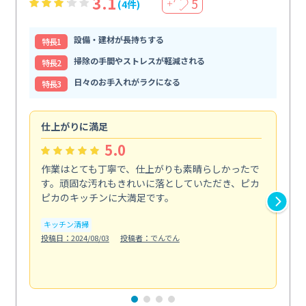
3.1
5
(4件)
＋
設備・建材が長持ちする
特⻑1
掃除の手間やストレスが軽減される
特⻑2
日々のお手入れがラクになる
特⻑3
仕上がりに満足
親
5.0
作業はとても丁寧で、仕上がりも素晴らしかったで
ス
す。頑固な汚れもきれいに落としていただき、ピカ
説
ピカのキッチンに大満足です。
の
い...
キッチン清掃
も
投稿日：2024/08/03
投稿者：でんでん
エ
投稿日