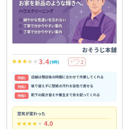
おそうじ本舗
3.4
2
(9件)
＋
店舗は閉店後の時間に合わせて作業してくれる
特⻑1
張り替えずに壁紙の汚れを染色で直せる
特⻑2
靴下の履き替えや養生まで気を配ってくれる
特⻑3
空気が変わった
浴
4.0