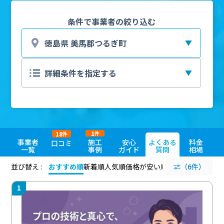
条件で事業者の絞り込む
1
18
件
件
事業者
施工
安心
よくある
料金
口コミ
一覧
事例
ガイド
質問
相場
並び替え :
おすすめ順
新着順
人気順
価格が安い順
評価が高い順
（6件）
評価
1