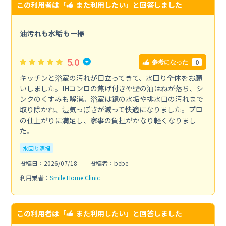
この利用者は「
また利用したい
」と回答しました
油汚れも水垢も一掃
5.0
0
参考になった
キッチンと浴室の汚れが目立ってきて、水回り全体をお願
いしました。IHコンロの焦げ付きや壁の油はねが落ち、シ
ンクのくすみも解消。浴室は鏡の水垢や排水口の汚れまで
取り除かれ、湿気っぽさが減って快適になりました。プロ
の仕上がりに満足し、家事の負担がかなり軽くなりまし
た。
水回り清掃
投稿日：2026/07/18
投稿者：bebe
利用業者：
Smile Home Clinic
この利用者は「
また利用したい
」と回答しました