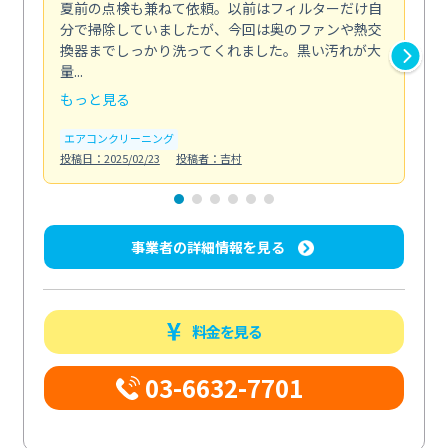
夏前の点検も兼ねて依頼。以前はフィルターだけ自
掃
分で掃除していましたが、今回は奥のファンや熱交
た
換器までしっかり洗ってくれました。黒い汚れが大
キ
量...
安...
もっと見る
も
エアコンクリーニング
お
投稿日：2025/02/23
投稿者：吉村
投稿日
事業者の詳細情報を見る
料金を見る
03-6632-7701