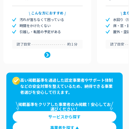
こんな方におすすめ
主
汚れが落ちなくて困っている
水回り（
時間をかけたくない
床・窓・
引越し・転居の予定がある
屋外・空
読了目安
約1分
読了目安
高い掲載基準を通過した認定事業者やサポート体制
などの安全対策を整えているため、納得できる事業
者選びを安心して行えます。
掲載基準をクリアした事業者のみ掲載！安心してお
選びください！
サービスから探す
事業者を探す