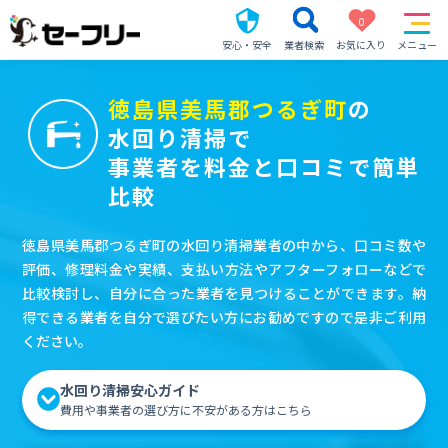
0
安心・安全
業者検索
お気に入り
メニュー
徳島県美馬郡つるぎ町
の
水回り清掃で
事業者を料金と口コミで簡単
比較
徳島県美馬郡つるぎ町の水回り清掃業者の中から、口コミ数や
評価、修理料金や実績、支払い方法やアフターフォローなどで
比較検討し、自分に合った業者を見つけることができます。納
得できる業者を自分で選びたい方にお勧めですので是非ご利用
ください。
水回り清掃安心ガイド
費用や事業者の選び方に不安がある方はこちら