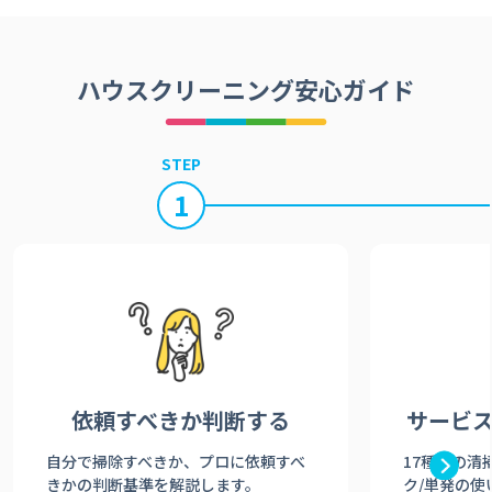
ハウスクリーニング安心ガイド
STEP
1
依頼すべきか
判断する
サービ
自分で掃除すべきか、プロに依頼すべ
17種類の清
きかの判断基準を解説します。
ク/単発の使