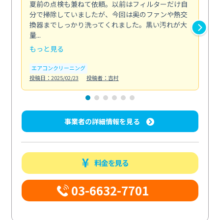
夏前の点検も兼ねて依頼。以前はフィルターだけ自
掃
分で掃除していましたが、今回は奥のファンや熱交
た
換器までしっかり洗ってくれました。黒い汚れが大
キ
量...
安...
もっと見る
も
エアコンクリーニング
お
投稿日：2025/02/23
投稿者：吉村
投稿日
事業者の詳細情報を見る
料金を見る
03-6632-7701