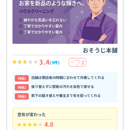
おそうじ本舗
3.4
2
(9件)
＋
店舗は閉店後の時間に合わせて作業してくれる
特⻑1
張り替えずに壁紙の汚れを染色で直せる
特⻑2
靴下の履き替えや養生まで気を配ってくれる
特⻑3
空気が変わった
浴
4.0