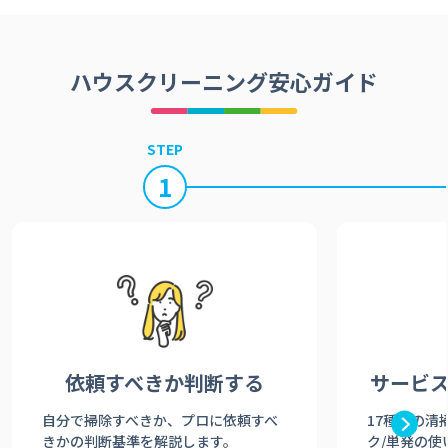
ハウスクリーニング安心ガイド
STEP
1
依頼すべきか
判断する
サービ
自分で掃除すべきか、プロに依頼すべ
17種類の清
きかの判断基準を解説します。
ク/単発の使