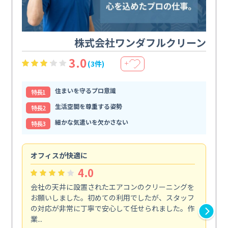
株式会社ワンダフルクリーン
3.0
(3件)
＋
住まいを守るプロ意識
特⻑1
生活空間を尊重する姿勢
特⻑2
細かな気遣いを欠かさない
特⻑3
オフィスが快適に
納
4.0
会社の天井に設置されたエアコンのクリーニングを
浴
お願いしました。初めての利用でしたが、スタッフ
終
の対応が非常に丁寧で安心して任せられました。作
き
業...
し...