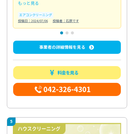
もっと見る
も
エアコンクリーニング
お
投稿日：2024/07/06
投稿者：石原です
投稿日
事業者の詳細情報を見る
料金を見る
042-326-4301
5