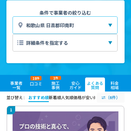
条件で事業者の絞り込む
1
18
件
件
事業者
施工
安心
よくある
料金
口コミ
一覧
事例
ガイド
質問
相場
並び替え :
おすすめ順
新着順
人気順
価格が安い順
評価が高い順
（6件）
評価
1