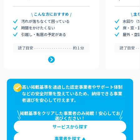
こんな方におすすめ
主
汚れが落ちなくて困っている
水回り（
時間をかけたくない
床・窓・
引越し・転居の予定がある
屋外・空
読了目安
約1分
読了目安
高い掲載基準を通過した認定事業者やサポート体制
などの安全対策を整えているため、納得できる事業
者選びを安心して行えます。
掲載基準をクリアした事業者のみ掲載！安心してお
選びください！
サービスから探す
事業者を探す