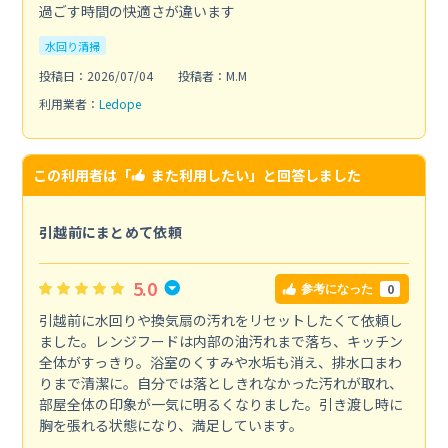
過ごす時間の快適さが違います
水回り清掃
投稿日：2026/07/04
投稿者：M.M
利用業者：
Ledope
この利用者は「
また利用したい
」と回答しました
引越前にまとめて依頼
5.0
0
参考になった
引越前に水回りや換気扇の汚れをリセットしたくて依頼し
ました。レンジフードは内部の油汚れまで落ち、キッチン
全体がすっきり。浴室のくすみや水垢も消え、排水口まわ
りまで清潔に。自分では落としきれなかった汚れが取れ、
部屋全体の印象が一気に明るくなりました。引き渡し時に
胸を張れる状態になり、満足しています。