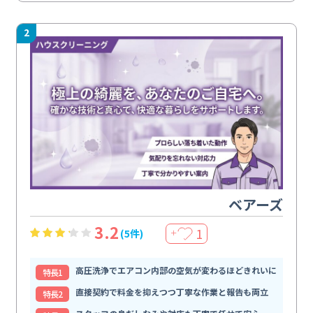
2
ベアーズ
3.2
1
(5件)
＋
高圧洗浄でエアコン内部の空気が変わるほどきれいに
特⻑1
直接契約で料金を抑えつつ丁寧な作業と報告も両立
特⻑2