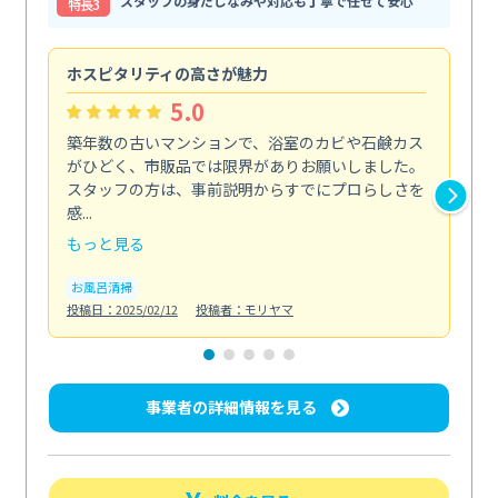
スタッフの身だしなみや対応も丁寧で任せて安心
特⻑3
ホスピタリティの高さが魅力
法
5.0
築年数の古いマンションで、浴室のカビや石鹸カス
会
がひどく、市販品では限界がありお願いしました。
し
スタッフの方は、事前説明からすでにプロらしさを
あ
感...
い...
もっと見る
も
お風呂清掃
ト
投稿日：2025/02/12
投稿者：モリヤマ
投稿日
事業者の詳細情報を見る