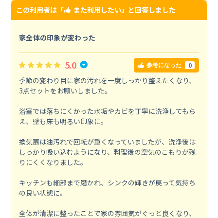
この利用者は「
また利用したい
」と回答しました
家全体の印象が変わった
5.0
0
参考になった
季節の変わり目に家の汚れを一度しっかり整えたくなり、
3点セットをお願いしました。
浴室では落ちにくかった水垢やカビを丁寧に洗浄してもら
え、壁も床も明るい印象に。
換気扇は油汚れで回転が重くなっていましたが、洗浄後は
しっかり吸い込むようになり、料理後の空気のこもりが残
りにくくなりました。
キッチンも細部まで磨かれ、シンクの輝きが戻って気持ち
の良い状態に。
全体が清潔に整ったことで家の雰囲気がぐっと良くなり、