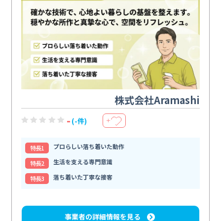
株式会社Aramashi
-
(-件)
＋
プロらしい落ち着いた動作
特⻑1
生活を支える専門意識
特⻑2
落ち着いた丁寧な接客
特⻑3
事業者の詳細情報を見る