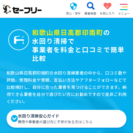
0
安心・安全
業者検索
お気に入り
メニュー
和歌山県日高郡印南町
の
水回り清掃で
事業者を料金と口コミで簡単
比較
和歌山県日高郡印南町の水回り清掃業者の中から、口コミ数や
評価、修理料金や実績、支払い方法やアフターフォローなどで
比較検討し、自分に合った業者を見つけることができます。納
得できる業者を自分で選びたい方にお勧めですので是非ご利用
ください。
水回り清掃安心ガイド
費用や事業者の選び方に不安がある方はこちら