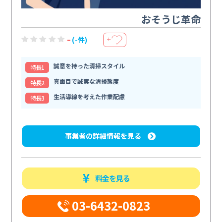
おそうじ革命
-
(-件)
＋
誠意を持った清掃スタイル
特⻑1
真面目で誠実な清掃態度
特⻑2
生活導線を考えた作業配慮
特⻑3
事業者の詳細情報を見る
料金を見る
03-6432-0823