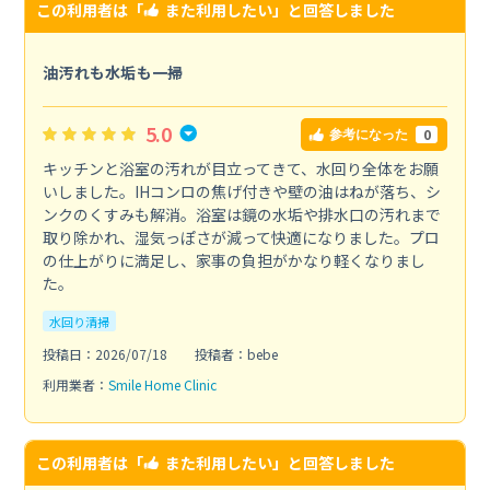
この利用者は「
また利用したい
」と回答しました
油汚れも水垢も一掃
5.0
0
参考になった
キッチンと浴室の汚れが目立ってきて、水回り全体をお願
いしました。IHコンロの焦げ付きや壁の油はねが落ち、シ
ンクのくすみも解消。浴室は鏡の水垢や排水口の汚れまで
取り除かれ、湿気っぽさが減って快適になりました。プロ
の仕上がりに満足し、家事の負担がかなり軽くなりまし
た。
水回り清掃
投稿日：2026/07/18
投稿者：bebe
利用業者：
Smile Home Clinic
この利用者は「
また利用したい
」と回答しました