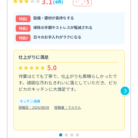
3.1
5
(4件)
＋
設備・建材が長持ちする
特⻑1
掃除の手間やストレスが軽減される
特⻑2
日々のお手入れがラクになる
特⻑3
仕上がりに満足
親
5.0
作業はとても丁寧で、仕上がりも素晴らしかったで
ス
す。頑固な汚れもきれいに落としていただき、ピカ
説
ピカのキッチンに大満足です。
の
い...
キッチン清掃
も
投稿日：2024/08/03
投稿者：でんでん
エ
投稿日