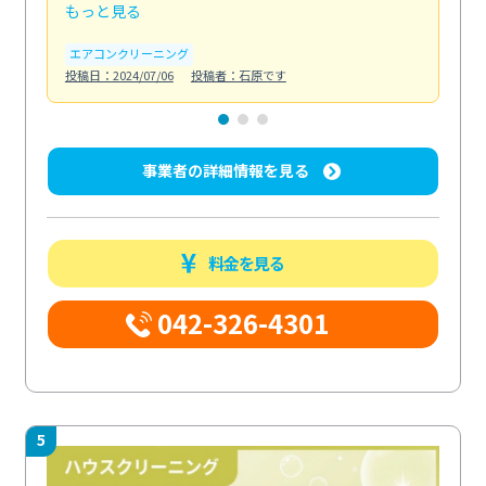
もっと見る
も
エアコンクリーニング
お
投稿日：2024/07/06
投稿者：石原です
投稿日
事業者の詳細情報を見る
料金を見る
042-326-4301
5