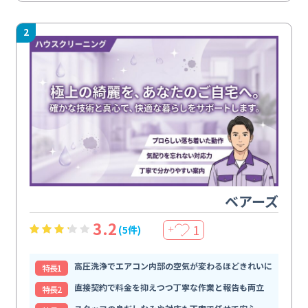
2
ベアーズ
3.2
1
(5件)
＋
高圧洗浄でエアコン内部の空気が変わるほどきれいに
特⻑1
直接契約で料金を抑えつつ丁寧な作業と報告も両立
特⻑2