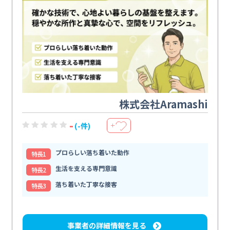
株式会社Aramashi
-
(-件)
＋
プロらしい落ち着いた動作
特⻑1
生活を支える専門意識
特⻑2
落ち着いた丁寧な接客
特⻑3
事業者の詳細情報を見る