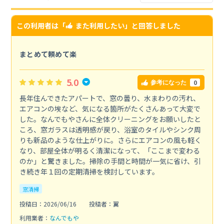
この利用者は「
また利用したい
」と回答しました
まとめて頼めて楽
5.0
0
参考になった
長年住んできたアパートで、窓の曇り、水まわりの汚れ、
エアコンの埃など、気になる箇所がたくさんあって大変で
した。なんでもやさんに全体クリーニングをお願いしたと
ころ、窓ガラスは透明感が戻り、浴室のタイルやシンク周
りも新品のような仕上がりに。さらにエアコンの風も軽く
なり、部屋全体が明るく清潔になって、「ここまで変わる
のか」と驚きました。掃除の手間と時間が一気に省け、引
き続き年１回の定期清掃を検討しています。
窓清掃
投稿日：2026/06/16
投稿者：翼
利用業者：
なんでもや