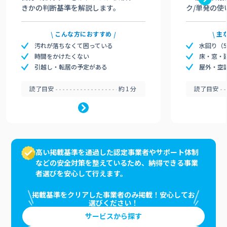
きかの判断基準を解説します。
ク/単発の使
こんな方におすすめ
主
汚れが落ちなくて困っている
水回り（
時間をかけたくない
床・窓・
引越し・転居の予定がある
屋外・空
読了目安
約1分
読了目安
高い掲載基準を通過した認定事業者やサポート体制
などの安全対策を整えているため、納得できる事業
者選びを安心して行えます。
掲載基準をクリアした事業者のみ掲載！安心してお
選びください！
サービスから探す