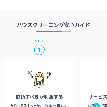
ハウスクリーニング安心ガイド
STEP
1
依頼すべきか
判断する
サービ
自分で掃除すべきか、プロに依頼すべ
17種類の清