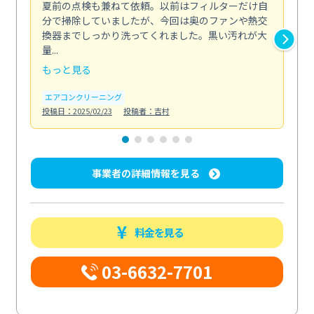
夏前の点検も兼ねて依頼。以前はフィルターだけ自
掃
分で掃除していましたが、今回は奥のファンや熱交
た
換器までしっかり洗ってくれました。黒い汚れが大
キ
量...
安...
もっと見る
も
エアコンクリーニング
お
投稿日：2025/02/23
投稿者：吉村
投稿日
事業者の詳細情報を見る
料金を見る
03-6632-7701