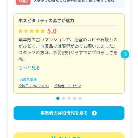
スタッフの身だしなみや対応も丁寧で任せて安心
特⻑3
ホスピタリティの高さが魅力
法
5.0
築年数の古いマンションで、浴室のカビや石鹸カス
会
がひどく、市販品では限界がありお願いしました。
し
スタッフの方は、事前説明からすでにプロらしさを
あ
感...
い...
もっと見る
も
お風呂清掃
ト
投稿日：2025/02/12
投稿者：モリヤマ
投稿日
事業者の詳細情報を見る