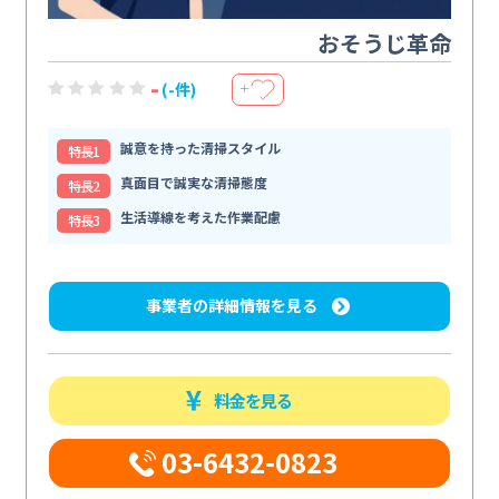
おそうじ革命
-
(-件)
＋
誠意を持った清掃スタイル
特⻑1
真面目で誠実な清掃態度
特⻑2
生活導線を考えた作業配慮
特⻑3
事業者の詳細情報を見る
料金を見る
03-6432-0823