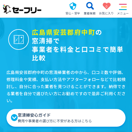
0
安心・安全
業者検索
お気に入り
メニュー
広島県安芸郡府中町
の
窓清掃で
事業者を料金と口コミで簡単
比較
広島県安芸郡府中町の窓清掃業者の中から、口コミ数や評価、
修理料金や実績、支払い方法やアフターフォローなどで比較検
討し、自分に合った業者を見つけることができます。納得でき
る業者を自分で選びたい方にお勧めですので是非ご利用くださ
い。
窓清掃安心ガイド
費用や事業者の選び方に不安がある方はこちら