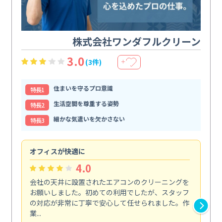
株式会社ワンダフルクリーン
3.0
(3件)
＋
住まいを守るプロ意識
特⻑1
生活空間を尊重する姿勢
特⻑2
細かな気遣いを欠かさない
特⻑3
オフィスが快適に
納
4.0
会社の天井に設置されたエアコンのクリーニングを
浴
お願いしました。初めての利用でしたが、スタッフ
終
の対応が非常に丁寧で安心して任せられました。作
き
業...
し...