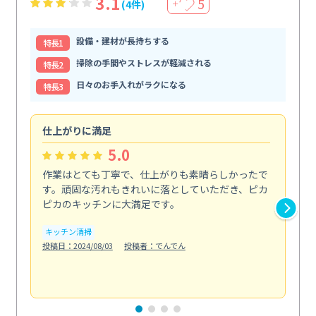
3.1
5
(4件)
＋
設備・建材が長持ちする
特⻑1
掃除の手間やストレスが軽減される
特⻑2
日々のお手入れがラクになる
特⻑3
仕上がりに満足
親
5.0
作業はとても丁寧で、仕上がりも素晴らしかったで
ス
す。頑固な汚れもきれいに落としていただき、ピカ
説
ピカのキッチンに大満足です。
の
い...
キッチン清掃
も
投稿日：2024/08/03
投稿者：でんでん
エ
投稿日