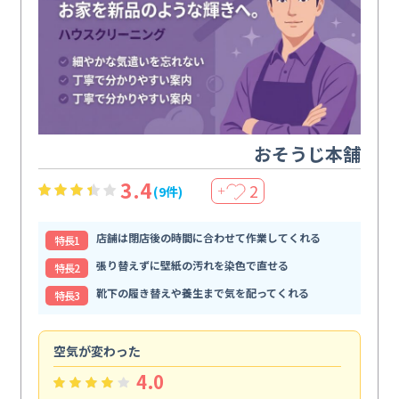
おそうじ本舗
3.4
2
(9件)
＋
店舗は閉店後の時間に合わせて作業してくれる
特⻑1
張り替えずに壁紙の汚れを染色で直せる
特⻑2
靴下の履き替えや養生まで気を配ってくれる
特⻑3
空気が変わった
浴
4.0