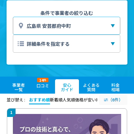
条件で事業者の絞り込む
14
件
事業者
安心
よくある
料金
口コミ
一覧
ガイド
質問
相場
並び替え :
おすすめ順
新着順
人気順
価格が安い順
評価が高い順
（6件）
評価
1