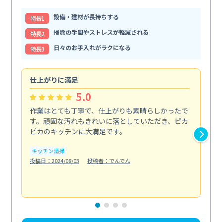
設備・建材が長持ちする
特⻑1
掃除の手間やストレスが軽減される
特⻑2
日々のお手入れがラクになる
特⻑3
仕上がりに満足
親
5.0
作業はとても丁寧で、仕上がりも素晴らしかったで
ス
す。頑固な汚れもきれいに落としていただき、ピカ
説
ピカのキッチンに大満足です。
の
い...
キッチン清掃
も
投稿日：2024/08/03
投稿者：でんでん
エ
投稿日