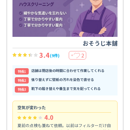
おそうじ本舗
3.4
2
(9件)
＋
店舗は閉店後の時間に合わせて作業してくれる
特⻑1
張り替えずに壁紙の汚れを染色で直せる
特⻑2
靴下の履き替えや養生まで気を配ってくれる
特⻑3
空気が変わった
浴
4.0
夏前の点検も兼ねて依頼。以前はフィルターだけ自
掃