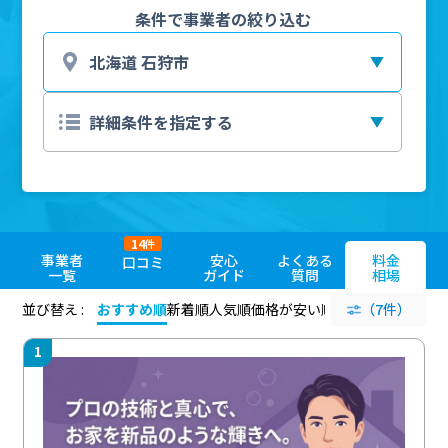
条件で事業者の絞り込む
14
件
事業者
安心
よくある
料金
口コミ
一覧
ガイド
質問
相場
並び替え :
おすすめ順
新着順
人気順
価格が安い順
評価が高い順
（7件）
評価
1