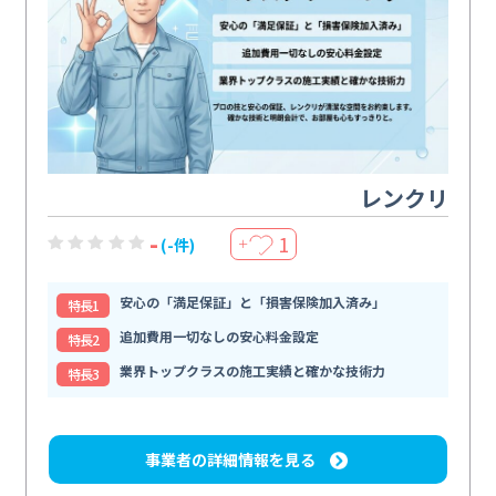
レンクリ
-
1
(-件)
＋
安心の「満足保証」と「損害保険加入済み」
特⻑1
追加費用一切なしの安心料金設定
特⻑2
業界トップクラスの施工実績と確かな技術力
特⻑3
事業者の詳細情報を見る