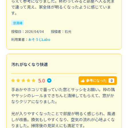
らえて参考になりました。終わってみると部屋へ入る光ま
で違って見え、家全体が明るくなったように感じていま
す。
窓清掃
投稿日：2026/04/04
投稿者：石元
利用業者：
おそうじLabo
汚れがなくなり快適
5.0
0
参考になった
手あかやホコリで曇っていた窓とサッシをお願い。枠の隅
やサッシのレールまできちんと清掃してもらえて、窓がか
なりクリアになりました。
光が入りやすくなったことで部屋が明るく感じられ、風通
しが改善。換気もしやすくなり、空気の流れが心地よくな
りました。掃除後の見栄えにも満足です。