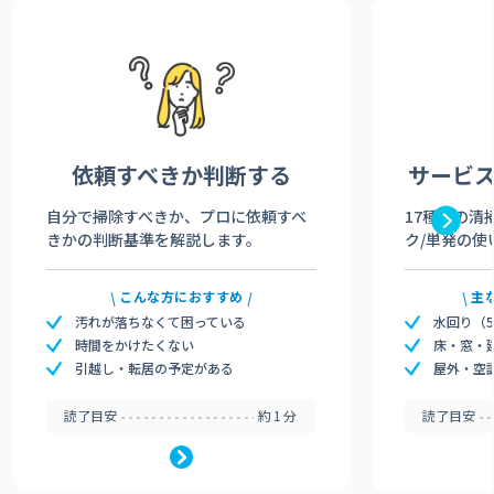
依頼すべきか
判断する
サービ
自分で掃除すべきか、プロに依頼すべ
17種類の清
きかの判断基準を解説します。
ク/単発の使
こんな方におすすめ
主
汚れが落ちなくて困っている
水回り（
時間をかけたくない
床・窓・
引越し・転居の予定がある
屋外・空
読了目安
約1分
読了目安