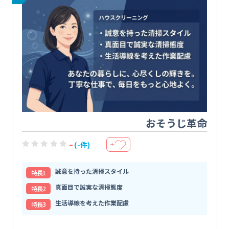
おそうじ革命
-
(-件)
＋
誠意を持った清掃スタイル
特⻑1
真面目で誠実な清掃態度
特⻑2
生活導線を考えた作業配慮
特⻑3