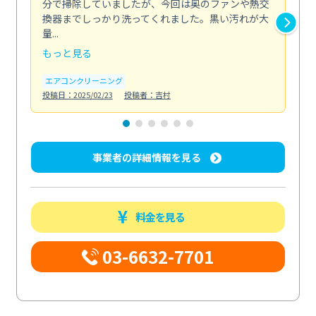
分で掃除していましたが、今回は奥のファンや熱交
た
換器までしっかり洗ってくれました。黒い汚れが大
キ
量...
安...
もっと見る
も
エアコンクリーニング
お
投稿日：2025/02/23
投稿者：吉村
投稿日
事業者の詳細情報を見る
料金を見る
03-6632-7701