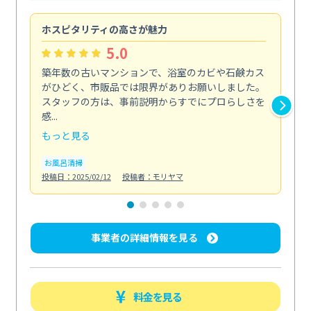
ホスピタリティの高さが魅力
法
5.0
築年数の古いマンションで、浴室のカビや石鹸カス
会
がひどく、市販品では限界がありお願いしました。
し
スタッフの方は、事前説明からすでにプロらしさを
あ
感...
い...
もっと見る
も
お風呂清掃
ト
投稿日：2025/02/12
投稿者：モリヤマ
投稿日
事業者の詳細情報を見る
料金を見る