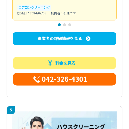
エアコンクリーニング
お
投稿日：2024/07/06
投稿者：石原です
投稿日
事業者の詳細情報を見る
料金を見る
042-326-4301
5