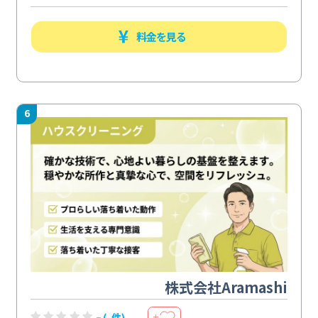
料金を見る
6
株式会社Aramashi
-
(-件)
＋