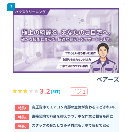
2
ベアーズ
3.2
1
(5件)
＋
高圧洗浄でエアコン内部の空気が変わるほどきれいに
特⻑1
直接契約で料金を抑えつつ丁寧な作業と報告も両立
特⻑2
スタッフの身だしなみや対応も丁寧で任せて安心
特⻑3