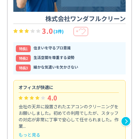
株式会社ワンダフルクリーン
3.0
(3件)
＋
住まいを守るプロ意識
特⻑1
生活空間を尊重する姿勢
特⻑2
細かな気遣いを欠かさない
特⻑3
オフィスが快適に
納
4.0
会社の天井に設置されたエアコンのクリーニングを
浴
お願いしました。初めての利用でしたが、スタッフ
終
の対応が非常に丁寧で安心して任せられました。作
き
業...
し...
もっと見る
も