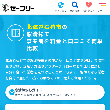
0
安心・安全
業者検索
お気に入り
メニュー
北海道石狩市
の
窓清掃で
事業者を料金と口コミで簡単
比較
北海道石狩市の窓清掃業者の中から、口コミ数や評価、修理料
金や実績、支払い方法やアフターフォローなどで比較検討し、
自分に合った業者を見つけることができます。納得できる業者
を自分で選びたい方にお勧めですので是非ご利用ください。
窓清掃安心ガイド
費用や事業者の選び方に不安がある方はこちら