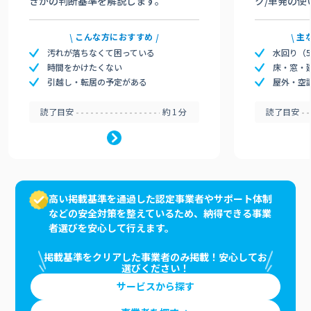
きかの判断基準を解説します。
ク/単発の使
こんな方におすすめ
主
汚れが落ちなくて困っている
水回り（
時間をかけたくない
床・窓・
引越し・転居の予定がある
屋外・空
読了目安
約1分
読了目安
高い掲載基準を通過した認定事業者やサポート体制
などの安全対策を整えているため、納得できる事業
者選びを安心して行えます。
掲載基準をクリアした事業者のみ掲載！安心してお
選びください！
サービスから探す