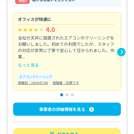
特⻑3
オフィスが快適に
納
4.0
会社の天井に設置されたエアコンのクリーニングを
浴
お願いしました。初めての利用でしたが、スタッフ
終
の対応が非常に丁寧で安心して任せられました。作
き
業...
し...
もっと見る
も
エアコンクリーニング
お
投稿日：2024/07/06
投稿者：石原です
投稿日
事業者の詳細情報を見る