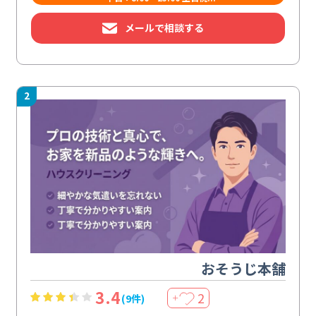
メールで相談する
2
おそうじ本舗
3.4
2
(9件)
＋