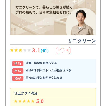
サニクリーン
3.1
5
(4件)
＋
設備・建材が長持ちする
特⻑1
掃除の手間やストレスが軽減される
特⻑2
日々のお手入れがラクになる
特⻑3
仕上がりに満足
親
5.0