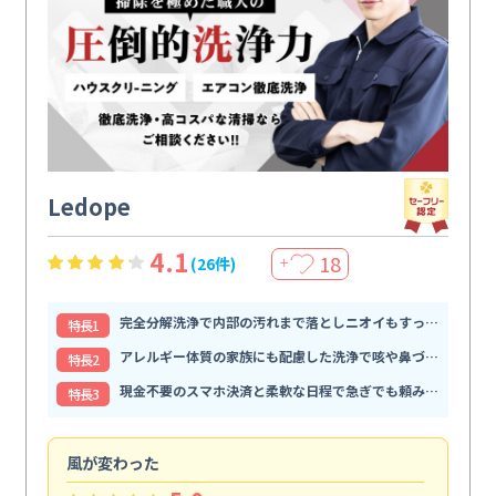
Ledope
4.1
18
(26件)
＋
完全分解洗浄で内部の汚れまで落としニオイもすっきり解消
特⻑1
アレルギー体質の家族にも配慮した洗浄で咳や鼻づまりが和らぐ
特⻑2
現金不要のスマホ決済と柔軟な日程で急ぎでも頼みやすい
特⻑3
風が変わった
家