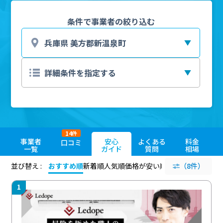
条件で事業者の絞り込む
14
件
事業者
安心
よくある
料金
口コミ
一覧
ガイド
質問
相場
並び替え :
おすすめ順
新着順
人気順
価格が安い順
評価が高い順
（8件）
評価
1