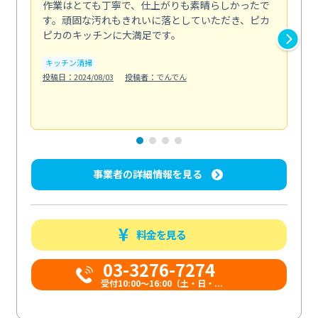
作業はとても丁寧で、仕上がりも素晴らしかったで
ス
す。頑固な汚れもきれいに落としていただき、ピカ
説
ピカのキッチンに大満足です。
の
い...
キッチン清掃
も
投稿日：2024/08/03
投稿者：でんでん
エ
投稿日
事業者の詳細情報を見る
料金を見る
03-3276-7274
受付10:00〜16:00（土・日・...