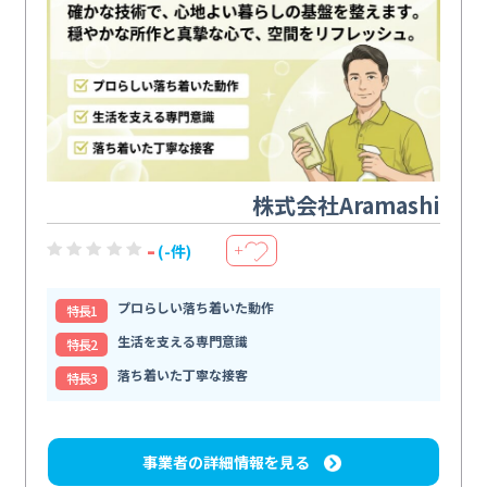
株式会社Aramashi
-
(-件)
＋
プロらしい落ち着いた動作
特⻑1
生活を支える専門意識
特⻑2
落ち着いた丁寧な接客
特⻑3
事業者の詳細情報を見る