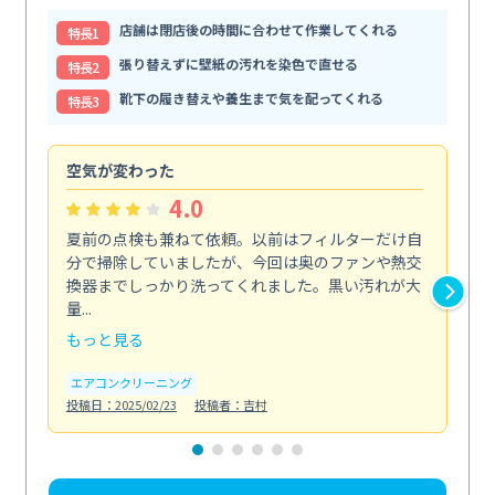
店舗は閉店後の時間に合わせて作業してくれる
特⻑1
張り替えずに壁紙の汚れを染色で直せる
特⻑2
靴下の履き替えや養生まで気を配ってくれる
特⻑3
空気が変わった
浴
4.0
夏前の点検も兼ねて依頼。以前はフィルターだけ自
掃
分で掃除していましたが、今回は奥のファンや熱交
た
換器までしっかり洗ってくれました。黒い汚れが大
キ
量...
安...
もっと見る
も
エアコンクリーニング
お
投稿日：2025/02/23
投稿者：吉村
投稿日