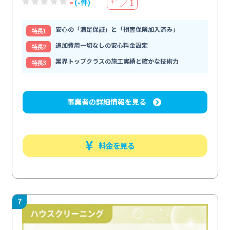
-
1
(-件)
＋
安心の「満足保証」と「損害保険加入済み」
特⻑1
追加費用一切なしの安心料金設定
特⻑2
業界トップクラスの施工実績と確かな技術力
特⻑3
事業者の詳細情報を見る
料金を見る
7