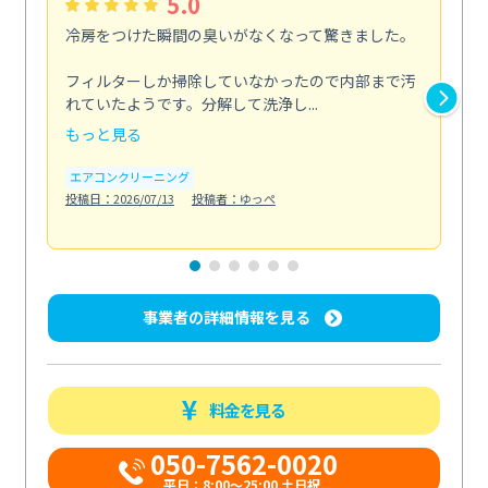
5.0
冷房をつけた瞬間の臭いがなくなって驚きました。
季
な
フィルターしか掃除していなかったので内部まで汚
れていたようです。分解して洗浄し...
浴室
もっと見る
も
エアコンクリーニング
水
投稿日：2026/07/13
投稿者：ゆっぺ
投稿日
事業者の詳細情報を見る
料金を見る
050-7562-0020
平日：8:00〜25:00 土日祝...