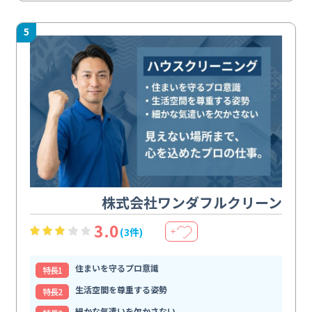
5
株式会社ワンダフルクリーン
3.0
(3件)
＋
住まいを守るプロ意識
特⻑1
生活空間を尊重する姿勢
特⻑2
細かな気遣いを欠かさない