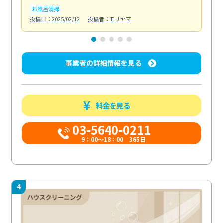
お風呂清掃
ト
投稿日：2025/02/12
投稿者：モリヤマ
投稿日
事業者の詳細情報を見る
料金を見る
03-5640-0211
9：00～18：00 365日
4