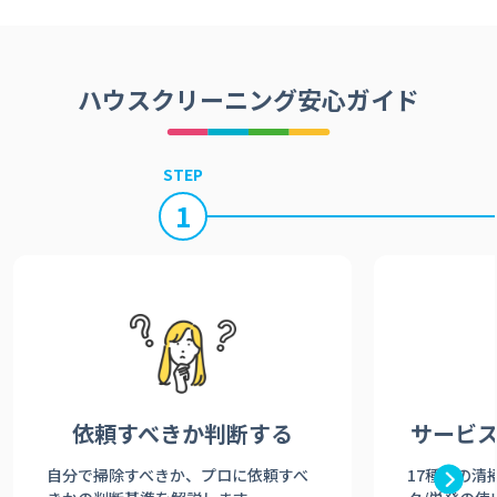
ハウスクリーニング安心ガイド
STEP
1
依頼すべきか
判断する
サービ
自分で掃除すべきか、プロに依頼すべ
17種類の清