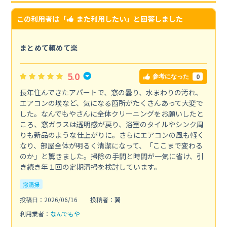
この利用者は「
また利用したい
」と回答しました
まとめて頼めて楽
5.0
0
参考になった
長年住んできたアパートで、窓の曇り、水まわりの汚れ、
エアコンの埃など、気になる箇所がたくさんあって大変で
した。なんでもやさんに全体クリーニングをお願いしたと
ころ、窓ガラスは透明感が戻り、浴室のタイルやシンク周
りも新品のような仕上がりに。さらにエアコンの風も軽く
なり、部屋全体が明るく清潔になって、「ここまで変わる
のか」と驚きました。掃除の手間と時間が一気に省け、引
き続き年１回の定期清掃を検討しています。
窓清掃
投稿日：2026/06/16
投稿者：翼
利用業者：
なんでもや