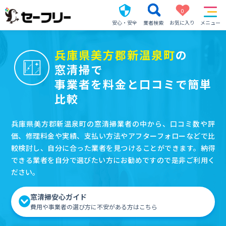
0
安心・安全
業者検索
お気に入り
メニュー
兵庫県美方郡新温泉町
の
窓清掃で
事業者を料金と口コミで簡単
比較
兵庫県美方郡新温泉町の窓清掃業者の中から、口コミ数や評
価、修理料金や実績、支払い方法やアフターフォローなどで比
較検討し、自分に合った業者を見つけることができます。納得
できる業者を自分で選びたい方にお勧めですので是非ご利用く
ださい。
窓清掃安心ガイド
費用や事業者の選び方に不安がある方はこちら