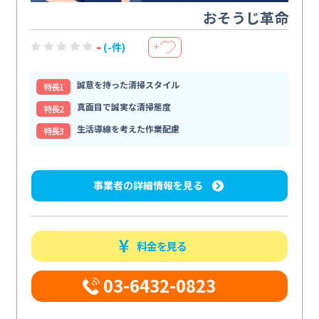
おそうじ革命
-
(-件)
＋
誠意を持った清掃スタイル
特⻑1
真面目で誠実な清掃態度
特⻑2
生活導線を考えた作業配慮
特⻑3
事業者の詳細情報を見る
料金を見る
03-6432-0823