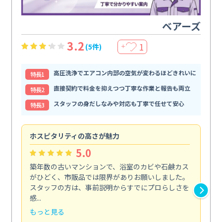
ベアーズ
3.2
1
(5件)
＋
高圧洗浄でエアコン内部の空気が変わるほどきれいに
特⻑1
直接契約で料金を抑えつつ丁寧な作業と報告も両立
特⻑2
スタッフの身だしなみや対応も丁寧で任せて安心
特⻑3
ホスピタリティの高さが魅力
法
5.0
築年数の古いマンションで、浴室のカビや石鹸カス
会
がひどく、市販品では限界がありお願いしました。
し
スタッフの方は、事前説明からすでにプロらしさを
あ
感...
い...
もっと見る
も