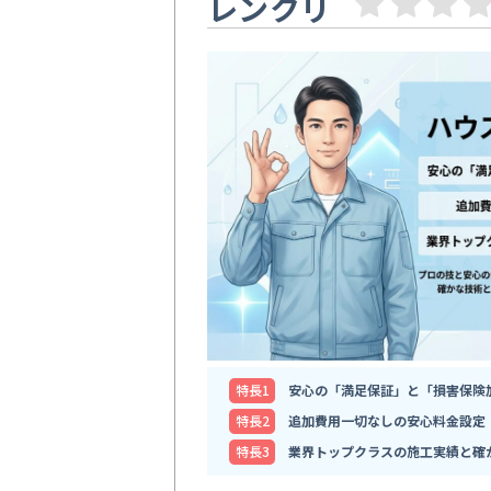
レンクリ
特⻑1
安心の「満足保証」と「損害保険
特⻑2
追加費用一切なしの安心料金設定
特⻑3
業界トップクラスの施工実績と確