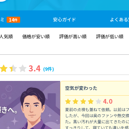
ミ
安心
ガイド
よくある
14
件
人気順
価格が安い順
評価が高い順
評価が低い順
3.4
(9件)
空気が変わった
4.0
夏前の点検も兼ねて依頼。以前は
したが、今回は奥のファンや熱交
た。黒い汚れが大量に出てきたの
すっきりして、寝ていても違いを感