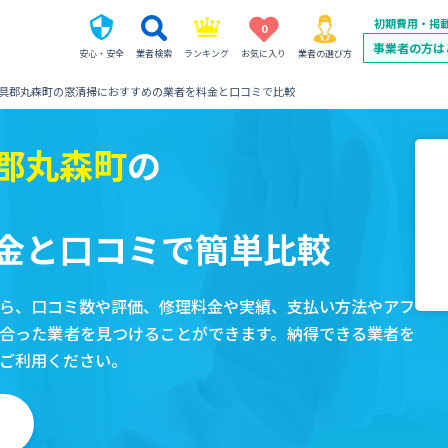
初期費用・掲
0
事業者の方は
安心・安全
業者検索
ランキング
お気に入り
業者の選び方
具郡丸森町の窓清掃におすすめの業者を料金と口コミで比較
郡丸森町
の
金と口コミで簡単比較
ら、口コミ数や評価、修理料金や実績、支払い方法やアフ
合った業者を見つけることができます。納得できる業者を
ご利用ください。