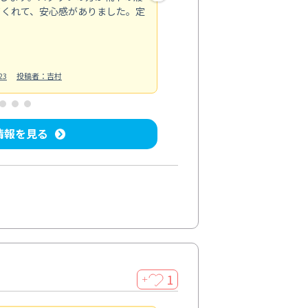
てくれて、安心感がありました。定
お風呂清掃
投稿日：2025/02/12
投
23
投稿者：吉村
情報を見る
1
＋