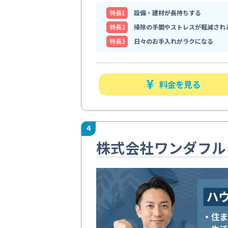
特⻑1
設備・建材が長持ちする
特⻑2
掃除の手間やストレスが軽減され
特⻑3
日々のお手入れがラクになる
料金を見る
4
株式会社ワンダフル