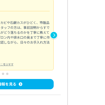
法人利用
5.0
のカビや石鹸カスがひどく、市販品
会社のトイレと洗面台清掃をス
スタッフの方は、事前説明からすで
てはオフィス対応が雑なところ
れがどう落ちるのかを丁寧に教えて
なみから言葉遣い、作業マナー
プロン内や排水口の奥まで丁寧に作
心して任せられました。
確認しながら、日々のお手入れ方法
トイレ清掃
投稿日：2024/09/09
投
者：モリヤマ
情報を見る