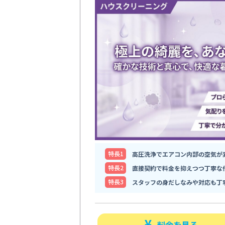
特⻑1
高圧洗浄でエアコン内部の空気が
特⻑2
直接契約で料金を抑えつつ丁寧な
特⻑3
スタッフの身だしなみや対応も丁
料金を見る