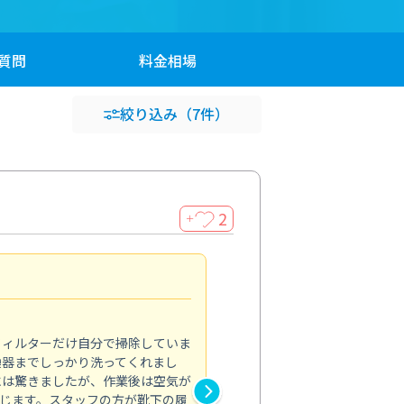
質問
料金
相場
絞り込み
（7件）
2
＋
浴室が明るく
5.0
フィルターだけ自分で掃除していま
掃除しても取れなかったカビや
換器までしっかり洗ってくれまし
がプロ。浴室が明るく感じるほ
には驚きましたが、作業後は空気が
の説明も丁寧で安心できました
じます。スタッフの方が靴下の履
と気分も全然違います。