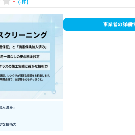
-
(-件)
事業者の詳細
加入済み」
かな技術力