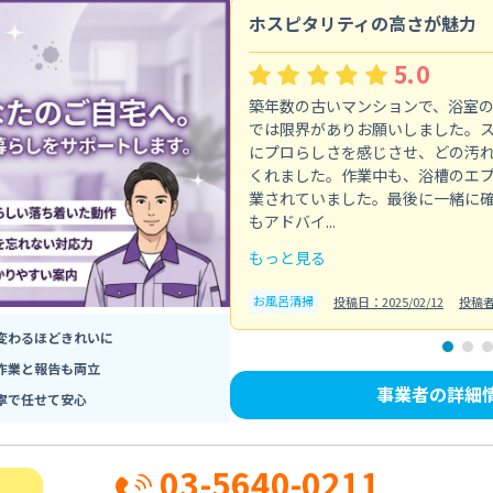
ホスピタリティの高さが魅力
5.0
築年数の古いマンションで、浴室
では限界がありお願いしました。
にプロらしさを感じさせ、どの汚
くれました。作業中も、浴槽のエ
業されていました。最後に一緒に
もアドバイ...
もっと見る
お風呂清掃
投稿日：2025/02/12
投稿
変わるほどきれいに
作業と報告も両立
事業者の詳細
寧で任せて安心
03-5640-0211