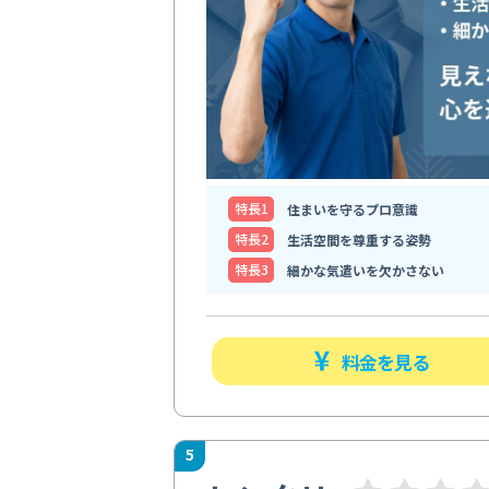
特⻑1
住まいを守るプロ意識
特⻑2
生活空間を尊重する姿勢
特⻑3
細かな気遣いを欠かさない
料金を見る
5