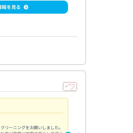
情報を見る
＋
納得のサービス
5.0
のクリーニングをお願いしました。
浴室の清掃を依頼しました。ス