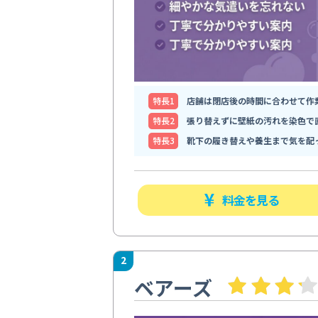
特⻑1
店舗は閉店後の時間に合わせて作
特⻑2
張り替えずに壁紙の汚れを染色で
特⻑3
靴下の履き替えや養生まで気を配
料金を見る
2
ベアーズ