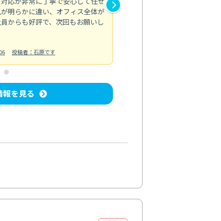
の対応が非常に丁寧で安心して任せ
もスムーズに進行。頑固な汚れ
風が明らかに違い、オフィス全体が
生まれ変わりました。料金も納
社員からも好評で、次回もお願いし
ています。
お風呂清掃
投稿日：2024/06/18
投
06
投稿者：石原です
情報を見る