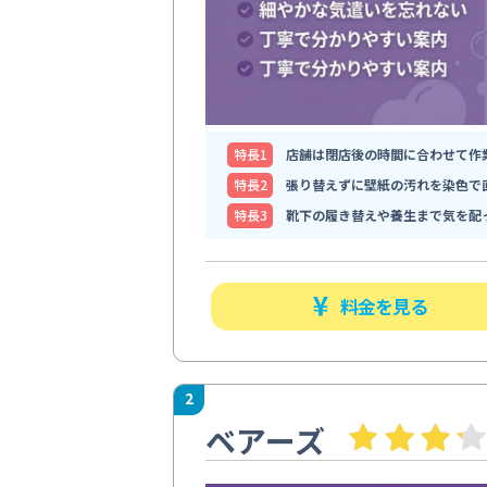
特⻑1
店舗は閉店後の時間に合わせて作
特⻑2
張り替えずに壁紙の汚れを染色で
特⻑3
靴下の履き替えや養生まで気を配
料金を見る
2
ベアーズ