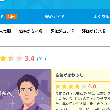
ミ
安心
ガイド
よくある
14
件
人気順
価格が安い順
評価が高い順
評価が低い順
3.4
(9件)
空気が変わった
4.0
夏前の点検も兼ねて依頼。以前は
したが、今回は奥のファンや熱交
た。黒い汚れが大量に出てきたの
すっきりして、寝ていても違いを感