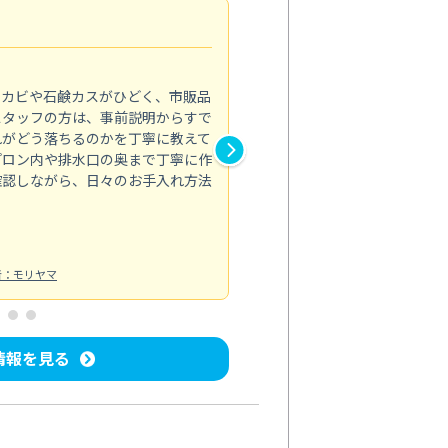
法人利用
5.0
のカビや石鹸カスがひどく、市販品
会社のトイレと洗面台清掃をス
スタッフの方は、事前説明からすで
てはオフィス対応が雑なところ
れがどう落ちるのかを丁寧に教えて
なみから言葉遣い、作業マナー
プロン内や排水口の奥まで丁寧に作
心して任せられました。
確認しながら、日々のお手入れ方法
トイレ清掃
投稿日：2024/09/09
投
者：モリヤマ
情報を見る