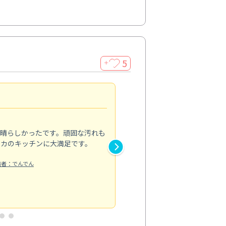
5
＋
親切で丁寧な作業
5.0
素晴らしかったです。頑固な汚れも
スタッフの方は非常に親切で、
ピカのキッチンに大満足です。
き安心感がありました。エアコ
り快適に感じています。丁寧な
稿者：でんでん
エアコンクリーニング
投稿日：2024/