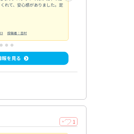
てくれて、安心感がありました。定
お風呂清掃
投稿日：2025/02/12
投
23
投稿者：吉村
情報を見る
1
＋