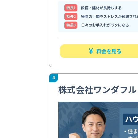
特⻑1
設備・建材が長持ちする
特⻑2
掃除の手間やストレスが軽減され
特⻑3
日々のお手入れがラクになる
料金を見る
4
株式会社ワンダフル