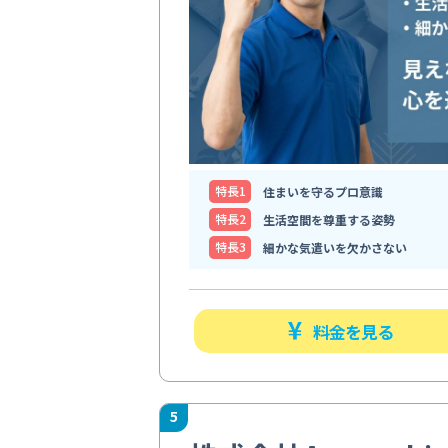
特⻑1
住まいを守るプロ意識
特⻑2
生活空間を尊重する姿勢
特⻑3
細かな気遣いを欠かさない
料金を見る
5