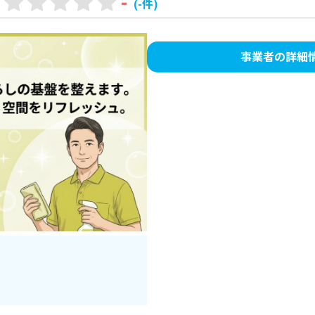
-
(-件)
事業者の詳細