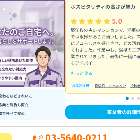
ホスピタリティの高さが魅力
5.0
築年数の古いマンションで、浴室
では限界がありお願いしました。
にプロらしさを感じさせ、どの汚
くれました。作業中も、浴槽のエ
業されていました。最後に一緒に
もアドバイ...
もっと見る
お風呂清掃
投稿日：2025/02/12
投稿
変わるほどきれいに
作業と報告も両立
事業者の詳細
寧で任せて安心
03-5640-0211