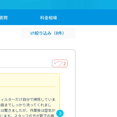
質問
料金
相場
絞り込み
（8件）
2
＋
浴室が明るく
5.0
フィルターだけ自分で掃除していま
掃除しても取れなかったカビや
換器までしっかり洗ってくれまし
がプロ。浴室が明るく感じるほ
には驚きましたが、作業後は空気が
の説明も丁寧で安心できました
じます。スタッフの方が靴下の履
と気分も全然違います。