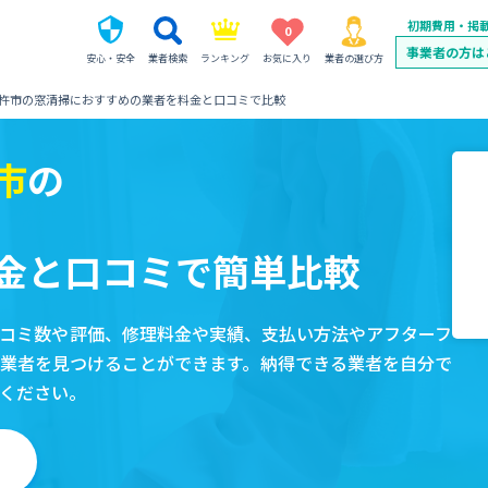
初期費用・掲
0
事業者の方は
安心・安全
業者検索
ランキング
お気に入り
業者の選び方
杵市の窓清掃におすすめの業者を料金と口コミで比較
市
の
金と口コミで簡単比較
コミ数や評価、修理料金や実績、支払い方法やアフターフ
業者を見つけることができます。納得できる業者を自分で
ください。