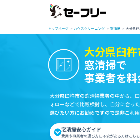
トップページ
ハウスクリーニング
窓清掃
大分県臼
大分県臼杵
窓清掃で
事業者を料
大分県臼杵市の窓清掃業者の中から、口
ォローなどで比較検討し、自分に合った
選びたい方にお勧めですので是非ご利用
窓清掃安心ガイド
費用や事業者の選び方に不安がある方はこちら