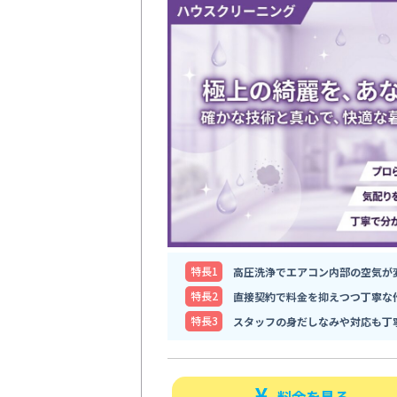
特⻑1
高圧洗浄でエアコン内部の空気が
特⻑2
直接契約で料金を抑えつつ丁寧な
特⻑3
スタッフの身だしなみや対応も丁
料金を見る