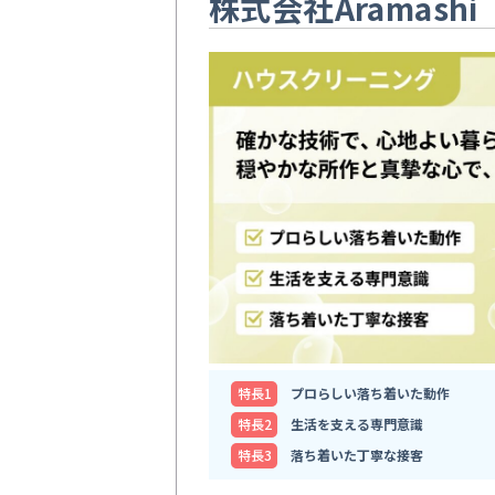
株式会社Aramashi
特⻑1
プロらしい落ち着いた動作
特⻑2
生活を支える専門意識
特⻑3
落ち着いた丁寧な接客