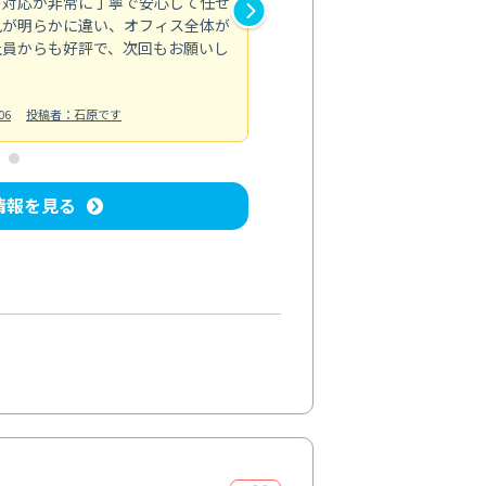
の対応が非常に丁寧で安心して任せ
もスムーズに進行。頑固な汚れ
風が明らかに違い、オフィス全体が
生まれ変わりました。料金も納
社員からも好評で、次回もお願いし
ています。
お風呂清掃
投稿日：2024/06/18
投
06
投稿者：石原です
情報を見る