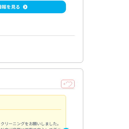
情報を見る
＋
納得のサービス
5.0
のクリーニングをお願いしました。
浴室の清掃を依頼しました。ス