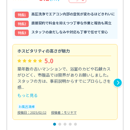
高圧洗浄でエアコン内部の空気が変わるほどきれいに
特⻑1
直接契約で料金を抑えつつ丁寧な作業と報告も両立
特⻑2
スタッフの身だしなみや対応も丁寧で任せて安心
特⻑3
ホスピタリティの高さが魅力
法
5.0
築年数の古いマンションで、浴室のカビや石鹸カス
会
がひどく、市販品では限界がありお願いしました。
し
スタッフの方は、事前説明からすでにプロらしさを
あ
感...
い...
もっと見る
も
お風呂清掃
ト
投稿日：2025/02/12
投稿者：モリヤマ
投稿日