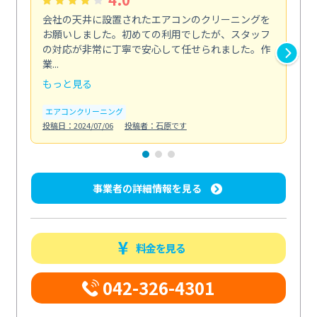
会社の天井に設置されたエアコンのクリーニングを
浴
お願いしました。初めての利用でしたが、スタッフ
終
の対応が非常に丁寧で安心して任せられました。作
き
業...
し...
もっと見る
も
エアコンクリーニング
お
投稿日：2024/07/06
投稿者：石原です
投稿日
事業者の詳細情報を見る
料金を見る
042-326-4301