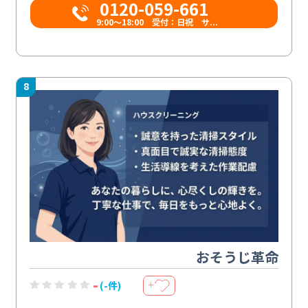
0120-059-661
9:00〜18:00 受付：日祝 サ...
8
おそうじ革命
-
(-件)
＋