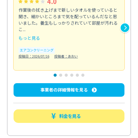
4.0
作業後の拭き上げまで新しいタオルを使っていると
ベ
聞き、細かいところまで気を配っているんだなと思
単
いました。養生もしっかりされていて部屋が汚れる
が
こ...
回...
もっと見る
も
エアコンクリーニング
ベラ
投稿日：2026/07/16
投稿者：あおい
投稿日
事業者の詳細情報を見る
料金を見る