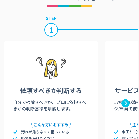
STEP
1
依頼すべきか
判断する
サービ
自分で掃除すべきか、プロに依頼すべ
17種類の清
きかの判断基準を解説します。
ク/単発の使
こんな方におすすめ
主
汚れが落ちなくて困っている
水回り（
時間をかけたくない
床・窓・