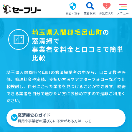
0
安心・安全
業者検索
お気に入り
メニュー
埼玉県入間郡毛呂山町
の
窓清掃で
事業者を料金と口コミで簡単
比較
埼玉県入間郡毛呂山町の窓清掃業者の中から、口コミ数や評
価、修理料金や実績、支払い方法やアフターフォローなどで比
較検討し、自分に合った業者を見つけることができます。納得
できる業者を自分で選びたい方にお勧めですので是非ご利用く
ださい。
窓清掃安心ガイド
費用や事業者の選び方に不安がある方はこちら