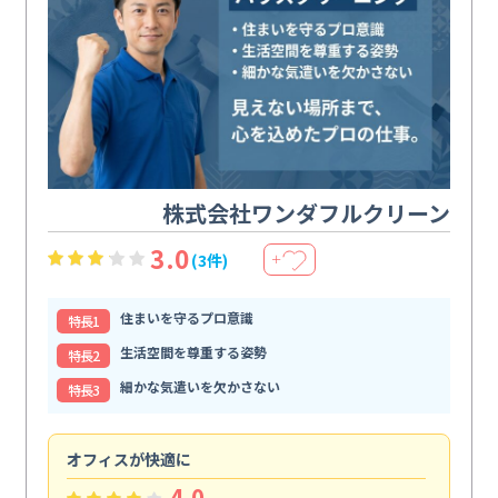
株式会社ワンダフルクリーン
3.0
(3件)
＋
住まいを守るプロ意識
特⻑1
生活空間を尊重する姿勢
特⻑2
細かな気遣いを欠かさない
特⻑3
オフィスが快適に
納
4.0