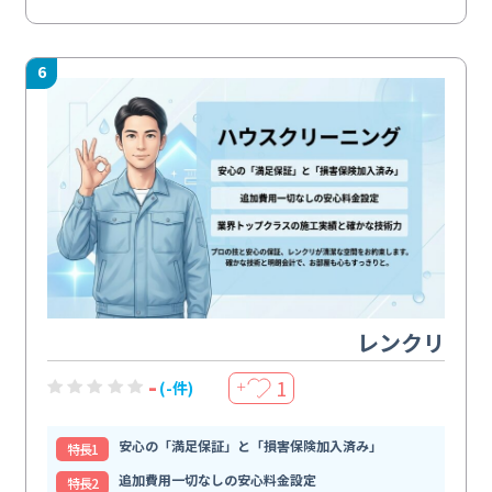
6
レンクリ
-
1
(-件)
＋
安心の「満足保証」と「損害保険加入済み」
特⻑1
追加費用一切なしの安心料金設定
特⻑2