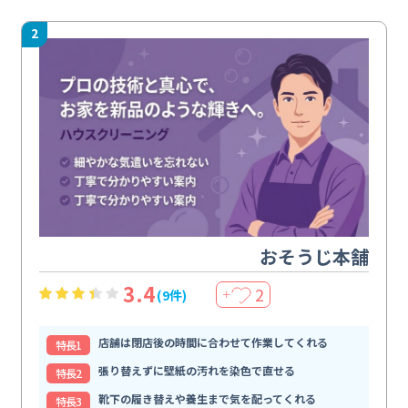
2
おそうじ本舗
3.4
2
(9件)
＋
店舗は閉店後の時間に合わせて作業してくれる
特⻑1
張り替えずに壁紙の汚れを染色で直せる
特⻑2
靴下の履き替えや養生まで気を配ってくれる
特⻑3