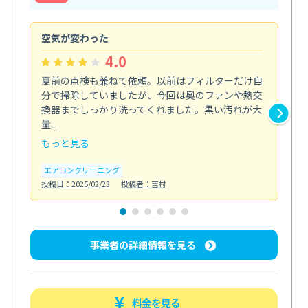
空気が変わった
浴
4.0
夏前の点検も兼ねて依頼。以前はフィルターだけ自
掃
分で掃除していましたが、今回は奥のファンや熱交
た
換器までしっかり洗ってくれました。黒い汚れが大
キ
量...
安...
もっと見る
も
エアコンクリーニング
お
投稿日：2025/02/23
投稿者：吉村
投稿日
事業者の詳細情報を見る
料金を見る