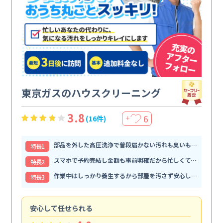
東京ガスのハウスクリーニング
3.8
6
(16件)
＋
部品を外した高圧洗浄で普段届かない汚れも臭いもすっきり解消
特⻑1
スマホで予約完結し金額も事前明確だから忙しくても頼みやすい
特⻑2
作業中はしっかり養生するから部屋を汚さず安心して任せられる
特⻑3
安心して任せられる
見