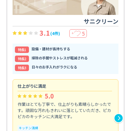
サニクリーン
3.1
5
(4件)
＋
設備・建材が長持ちする
特⻑1
掃除の手間やストレスが軽減される
特⻑2
日々のお手入れがラクになる
特⻑3
仕上がりに満足
親
5.0
作業はとても丁寧で、仕上がりも素晴らしかったで
ス
す。頑固な汚れもきれいに落としていただき、ピカ
説
ピカのキッチンに大満足です。
の
い...
キッチン清掃
も