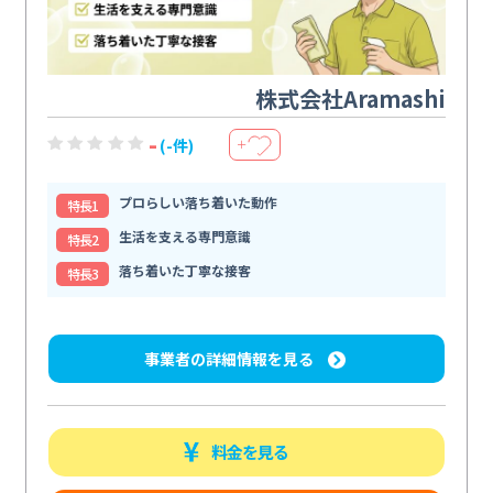
株式会社Aramashi
-
(-件)
＋
プロらしい落ち着いた動作
特⻑1
生活を支える専門意識
特⻑2
落ち着いた丁寧な接客
特⻑3
事業者の詳細情報を見る
料金を見る