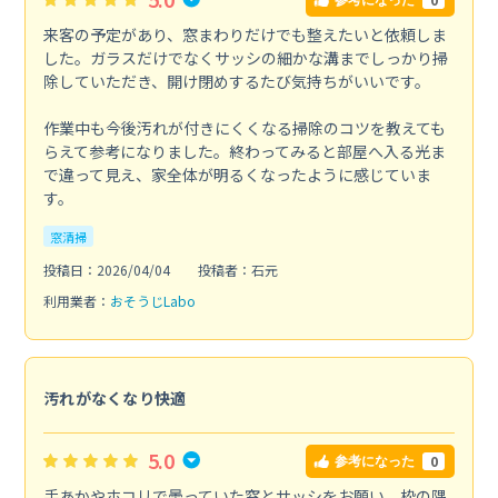
来客の予定があり、窓まわりだけでも整えたいと依頼しま
した。ガラスだけでなくサッシの細かな溝までしっかり掃
除していただき、開け閉めするたび気持ちがいいです。
作業中も今後汚れが付きにくくなる掃除のコツを教えても
らえて参考になりました。終わってみると部屋へ入る光ま
で違って見え、家全体が明るくなったように感じていま
す。
窓清掃
投稿日：2026/04/04
投稿者：石元
利用業者：
おそうじLabo
汚れがなくなり快適
5.0
0
参考になった
手あかやホコリで曇っていた窓とサッシをお願い。枠の隅