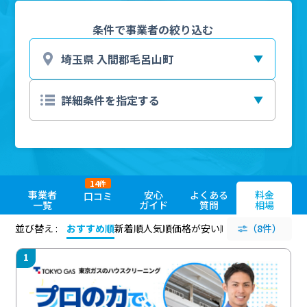
条件で事業者の絞り込む
14
件
事業者
安心
よくある
料金
口コミ
一覧
ガイド
質問
相場
並び替え :
おすすめ順
新着順
人気順
価格が安い順
評価が高い順
（8件）
評価
1