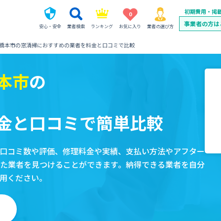
初期費用・掲
0
事業者の方は
安心・安全
業者検索
ランキング
お気に入り
業者の選び方
橋本市の窓清掃におすすめの業者を料金と口コミで比較
本市
の
金と口コミで簡単比較
口コミ数や評価、修理料金や実績、支払い方法やアフター
た業者を見つけることができます。納得できる業者を自分
用ください。