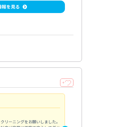
情報を見る
＋
納得のサービス
5.0
のクリーニングをお願いしました。
浴室の清掃を依頼しました。ス