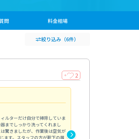
質問
料金
相場
絞り込み
（6件）
2
＋
浴室が明るく
5.0
フィルターだけ自分で掃除していま
掃除しても取れなかったカビや
換器までしっかり洗ってくれまし
がプロ。浴室が明るく感じるほ
には驚きましたが、作業後は空気が
の説明も丁寧で安心できました
じます。スタッフの方が靴下の履
と気分も全然違います。