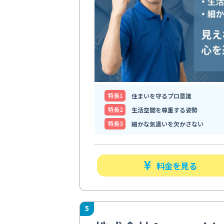
特⻑1
住まいを守るプロ意識
特⻑2
生活空間を尊重する姿勢
特⻑3
細かな気遣いを欠かさない
料金を見る
5