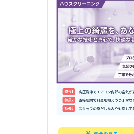
特⻑1
高圧洗浄でエアコン内部の空気が
特⻑2
直接契約で料金を抑えつつ丁寧な
特⻑3
スタッフの身だしなみや対応も丁
料金を見る