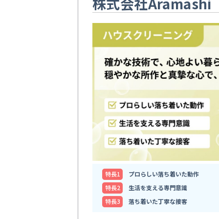
株式会社Aramashi
特⻑1
プロらしい落ち着いた動作
特⻑2
生活を支える専門意識
特⻑3
落ち着いた丁寧な接客