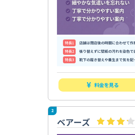
特⻑1
店舗は閉店後の時間に合わせて作
特⻑2
張り替えずに壁紙の汚れを染色で
特⻑3
靴下の履き替えや養生まで気を配
料金を見る
2
ベアーズ