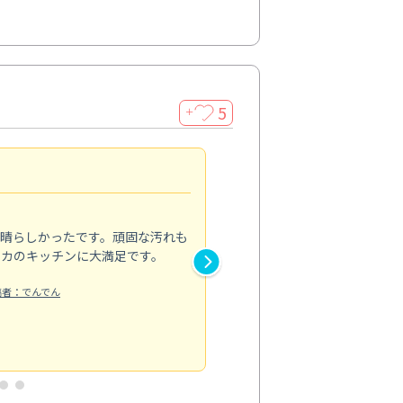
5
＋
親切で丁寧な作業
5.0
素晴らしかったです。頑固な汚れも
スタッフの方は非常に親切で、
ピカのキッチンに大満足です。
き安心感がありました。エアコ
り快適に感じています。丁寧な
稿者：でんでん
エアコンクリーニング
投稿日：2024/