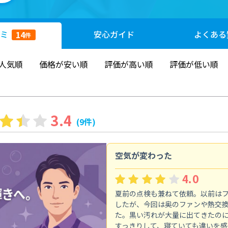
ミ
安心
ガイド
よくある
14
件
人気順
価格が安い順
評価が高い順
評価が低い順
3.4
(9件)
空気が変わった
4.0
夏前の点検も兼ねて依頼。以前は
したが、今回は奥のファンや熱交
た。黒い汚れが大量に出てきたの
すっきりして、寝ていても違いを感