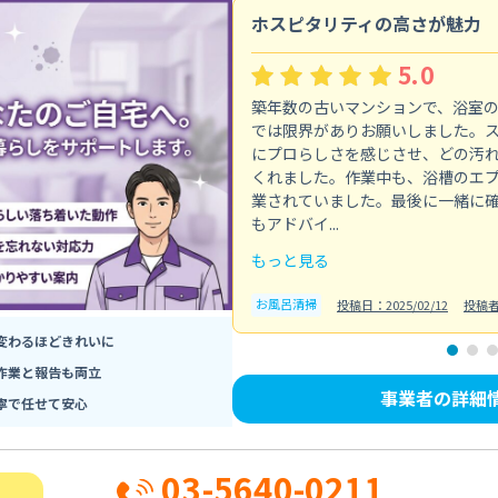
ホスピタリティの高さが魅力
5.0
築年数の古いマンションで、浴室
では限界がありお願いしました。
にプロらしさを感じさせ、どの汚
くれました。作業中も、浴槽のエ
業されていました。最後に一緒に
もアドバイ...
もっと見る
お風呂清掃
投稿日：2025/02/12
投稿
変わるほどきれいに
作業と報告も両立
事業者の詳細
寧で任せて安心
03-5640-0211