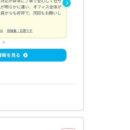
の対応が非常に丁寧で安心して任せ
もスムーズに進行。頑固な汚れ
風が明らかに違い、オフィス全体が
生まれ変わりました。料金も納
社員からも好評で、次回もお願いし
ています。
お風呂清掃
投稿日：2024/06/18
投
06
投稿者：石原です
情報を見る