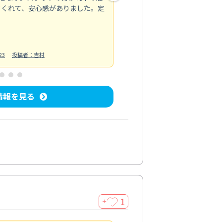
てくれて、安心感がありました。定
お風呂清掃
投稿日：2025/02/12
投
23
投稿者：吉村
情報を見る
1
＋