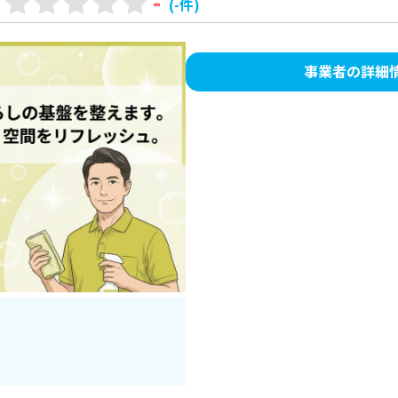
-
(-件)
事業者の詳細