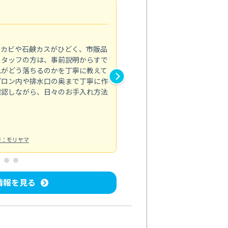
法人利用
5.0
のカビや石鹸カスがひどく、市販品
会社のトイレと洗面台清掃をス
スタッフの方は、事前説明からすで
てはオフィス対応が雑なところ
れがどう落ちるのかを丁寧に教えて
なみから言葉遣い、作業マナー
プロン内や排水口の奥まで丁寧に作
心して任せられました。
確認しながら、日々のお手入れ方法
トイレ清掃
投稿日：2024/09/09
投
者：モリヤマ
情報を見る