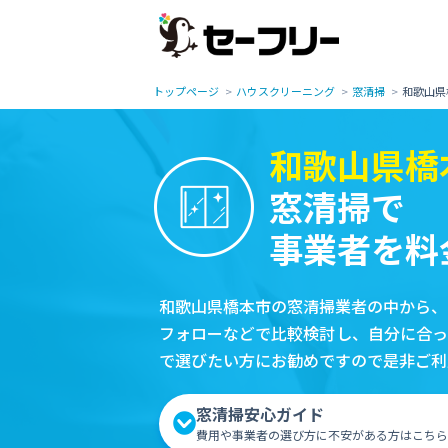
トップページ
ハウスクリーニング
窓清掃
和歌山県
和歌山県橋
窓清掃で
事業者を料
和歌山県橋本市の窓清掃業者の中から、
フォローなどで比較検討し、自分に合っ
で選びたい方にお勧めですので是非ご利
窓清掃安心ガイド
費用や事業者の選び方に不安がある方はこちら