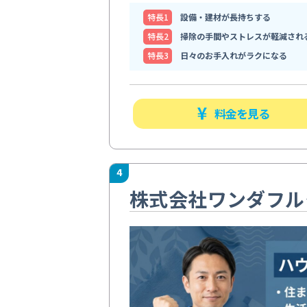
特⻑1
設備・建材が長持ちする
特⻑2
掃除の手間やストレスが軽減され
特⻑3
日々のお手入れがラクになる
料金を見る
4
株式会社ワンダフル