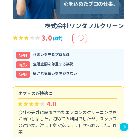
株式会社ワンダフルクリーン
3.0
(3件)
＋
住まいを守るプロ意識
特⻑1
生活空間を尊重する姿勢
特⻑2
細かな気遣いを欠かさない
特⻑3
オフィスが快適に
納
4.0
会社の天井に設置されたエアコンのクリーニングを
浴
お願いしました。初めての利用でしたが、スタッフ
終
の対応が非常に丁寧で安心して任せられました。作
き
業...
し...