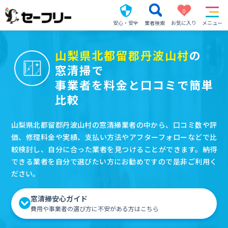
0
安心・安全
業者検索
お気に入り
メニュー
山梨県北都留郡丹波山村
の
窓清掃で
事業者を料金と口コミで簡単
比較
山梨県北都留郡丹波山村の窓清掃業者の中から、口コミ数や評
価、修理料金や実績、支払い方法やアフターフォローなどで比
較検討し、自分に合った業者を見つけることができます。納得
できる業者を自分で選びたい方にお勧めですので是非ご利用く
ださい。
窓清掃安心ガイド
費用や事業者の選び方に不安がある方はこちら