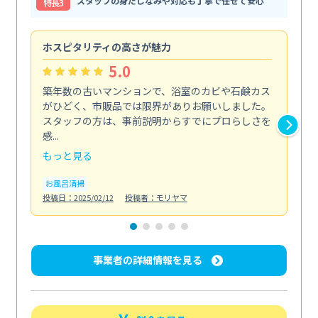
スタッフの身だしなみや対応も丁寧で任せて安心
特⻑3
ホスピタリティの高さが魅力
法
5.0
築年数の古いマンションで、浴室のカビや石鹸カス
会
がひどく、市販品では限界がありお願いしました。
し
スタッフの方は、事前説明からすでにプロらしさを
あ
感...
い...
もっと見る
も
お風呂清掃
ト
投稿日：2025/02/12
投稿者：モリヤマ
投稿日
事業者の詳細情報を見る