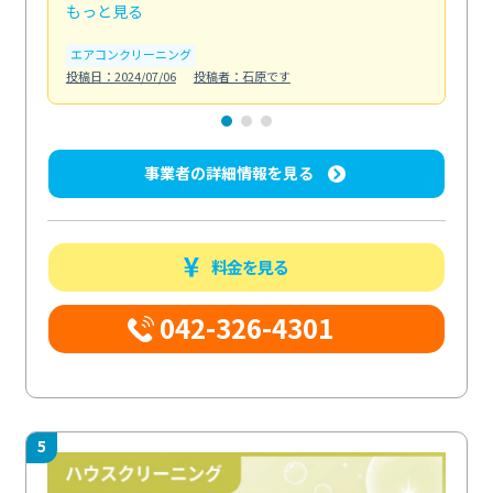
もっと見る
も
エアコンクリーニング
お
投稿日：2024/07/06
投稿者：石原です
投稿日
事業者の詳細情報を見る
料金を見る
042-326-4301
5