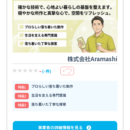
株式会社Aramashi
-
(-件)
＋
プロらしい落ち着いた動作
特⻑1
生活を支える専門意識
特⻑2
落ち着いた丁寧な接客
特⻑3
事業者の詳細情報を見る