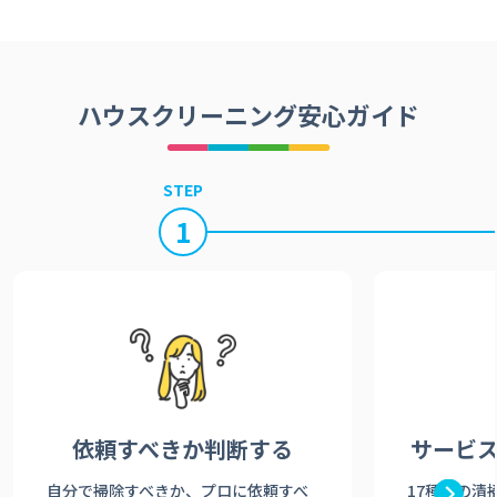
ハウスクリーニング安心ガイド
STEP
1
依頼すべきか
判断する
サービ
自分で掃除すべきか、プロに依頼すべ
17種類の清