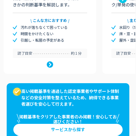
きかの判断基準を解説します。
ク/単発の使
こんな方におすすめ
主
汚れが落ちなくて困っている
水回り（
時間をかけたくない
床・窓・
引越し・転居の予定がある
屋外・空
読了目安
約1分
読了目安
高い掲載基準を通過した認定事業者やサポート体制
などの安全対策を整えているため、納得できる事業
者選びを安心して行えます。
掲載基準をクリアした事業者のみ掲載！安心してお
選びください！
サービスから探す