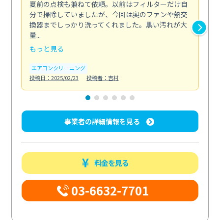
夏前の点検も兼ねて依頼。以前はフィルターだけ自
掃
分で掃除していましたが、今回は奥のファンや熱交
た
換器までしっかり洗ってくれました。黒い汚れが大
キ
量...
安...
もっと見る
も
エアコンクリーニング
お
投稿日：2025/02/23
投稿者：吉村
投稿日
事業者の詳細情報を見る
料金を見る
03-6632-7701