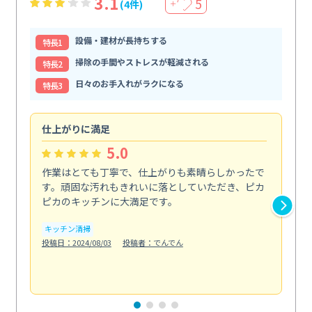
3.1
5
(4件)
＋
設備・建材が長持ちする
特⻑1
掃除の手間やストレスが軽減される
特⻑2
日々のお手入れがラクになる
特⻑3
仕上がりに満足
親
5.0
作業はとても丁寧で、仕上がりも素晴らしかったで
ス
す。頑固な汚れもきれいに落としていただき、ピカ
説
ピカのキッチンに大満足です。
の
い...
キッチン清掃
も
投稿日：2024/08/03
投稿者：でんでん
エ
投稿日