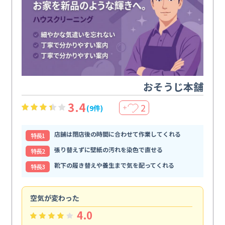
おそうじ本舗
3.4
2
(9件)
＋
店舗は閉店後の時間に合わせて作業してくれる
特⻑1
張り替えずに壁紙の汚れを染色で直せる
特⻑2
靴下の履き替えや養生まで気を配ってくれる
特⻑3
空気が変わった
浴
4.0