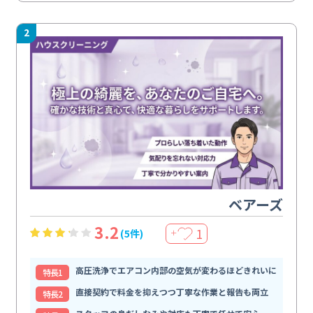
2
ベアーズ
3.2
1
(5件)
＋
高圧洗浄でエアコン内部の空気が変わるほどきれいに
特⻑1
直接契約で料金を抑えつつ丁寧な作業と報告も両立
特⻑2