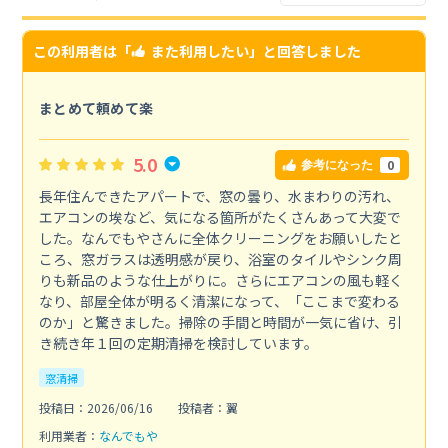
この利用者は「
また利用したい
」と回答しました
まとめて頼めて楽
5.0
0
参考になった
長年住んできたアパートで、窓の曇り、水まわりの汚れ、
エアコンの埃など、気になる箇所がたくさんあって大変で
した。なんでもやさんに全体クリーニングをお願いしたと
ころ、窓ガラスは透明感が戻り、浴室のタイルやシンク周
りも新品のような仕上がりに。さらにエアコンの風も軽く
なり、部屋全体が明るく清潔になって、「ここまで変わる
のか」と驚きました。掃除の手間と時間が一気に省け、引
き続き年１回の定期清掃を検討しています。
窓清掃
投稿日：2026/06/16
投稿者：翼
利用業者：
なんでもや