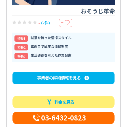
おそうじ革命
-
(-件)
＋
誠意を持った清掃スタイル
特⻑1
真面目で誠実な清掃態度
特⻑2
生活導線を考えた作業配慮
特⻑3
事業者の詳細情報を見る
料金を見る
03-6432-0823