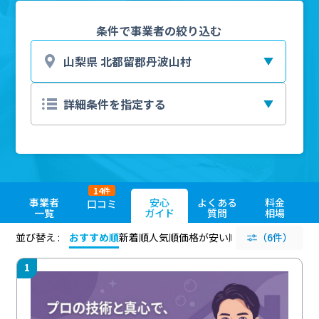
条件で事業者の絞り込む
14
件
事業者
安心
よくある
料金
口コミ
一覧
ガイド
質問
相場
並び替え :
おすすめ順
新着順
人気順
価格が安い順
評価が高い順
（6件）
評価
1