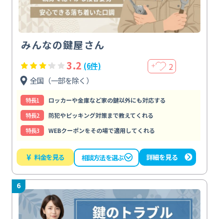
みんなの鍵屋さん
3.2
2
(6件)
＋
全国（一部を除く）
特⻑1
ロッカーや金庫など家の鍵以外にも対応する
特⻑2
防犯やピッキング対策まで教えてくれる
特⻑3
WEBクーポンをその場で適用してくれる
¥
料金を見る
詳細を見る
相談方法を選ぶ
6