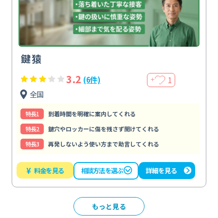
鍵猿
3.2
1
(6件)
＋
全国
特⻑1
到着時間を明確に案内してくれる
特⻑2
鍵穴やロッカーに傷を残さず開けてくれる
特⻑3
再発しないよう使い方まで助言してくれる
¥
料金を見る
詳細を見る
相談方法を選ぶ
もっと見る