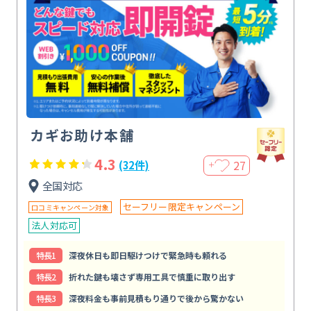
カギお助け本舗
4.3
27
(32件)
＋
全国対応
セーフリー限定キャンペーン
口コミキャンペーン対象
法人対応可
特⻑1
深夜休日も即日駆けつけで緊急時も頼れる
特⻑2
折れた鍵も壊さず専用工具で慎重に取り出す
特⻑3
深夜料金も事前見積もり通りで後から驚かない