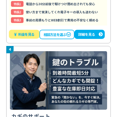
特⻑1
電話から30分前後で駆けつけ閉め出されても安心
特⻑2
使い方まで実演してくれ電子キーの導入も迷わない
特⻑3
事前の見積もりとWEB割引で費用の不安なく頼める
¥
料金を見る
詳細を見る
相談方法を選ぶ
4
カギのサポート