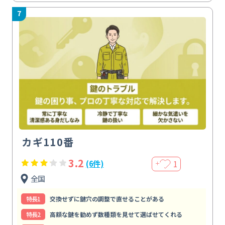
7
カギ110番
3.2
1
(6件)
＋
全国
特⻑1
交換せずに鍵穴の調整で直せることがある
特⻑2
高額な鍵を勧めず数種類を見せて選ばせてくれる