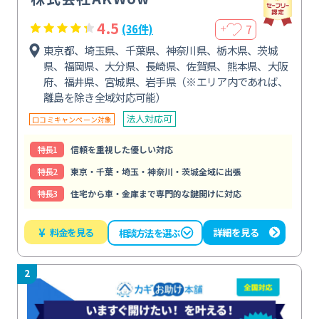
4.5
7
(36件)
＋
東京都、埼玉県、千葉県、神奈川県、栃木県、茨城
県、福岡県、大分県、長崎県、佐賀県、熊本県、大阪
府、福井県、宮城県、岩手県（※エリア内であれば、
離島を除き全域対応可能）
法人対応可
口コミキャンペーン対象
特⻑1
信頼を重視した優しい対応
特⻑2
東京・千葉・埼玉・神奈川・茨城全域に出張
特⻑3
住宅から車・金庫まで専門的な鍵開けに対応
¥
料金を見る
詳細を見る
相談方法を選ぶ
2