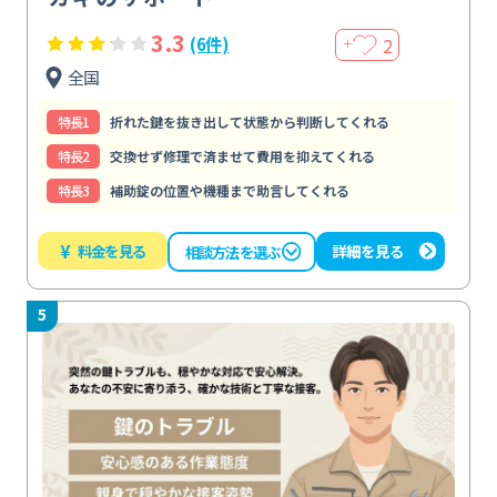
3.3
2
(6件)
＋
全国
特⻑1
折れた鍵を抜き出して状態から判断してくれる
特⻑2
交換せず修理で済ませて費用を抑えてくれる
特⻑3
補助錠の位置や機種まで助言してくれる
¥
料金を見る
詳細を見る
相談方法を選ぶ
5