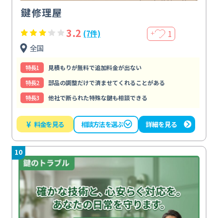
鍵修理屋
3.2
1
(7件)
＋
全国
特⻑1
見積もりが無料で追加料金が出ない
特⻑2
部品の調整だけで済ませてくれることがある
特⻑3
他社で断られた特殊な鍵も相談できる
¥
料金を見る
詳細を見る
相談方法を選ぶ
10