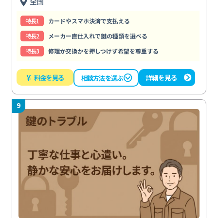
全国
特⻑1
カードやスマホ決済で支払える
特⻑2
メーカー直仕入れで鍵の種類を選べる
特⻑3
修理か交換かを押しつけず希望を尊重する
¥
料金を見る
詳細を見る
相談方法を選ぶ
9