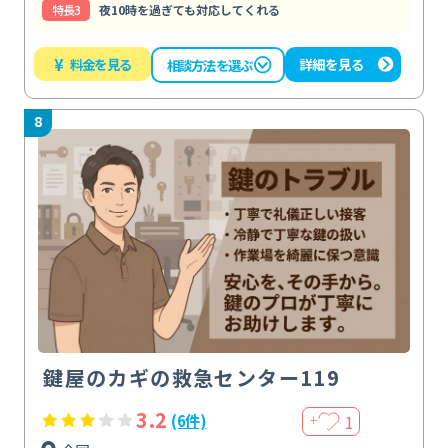
特⻑3
夜10時を過ぎても対応してくれる
¥
料金を見る
詳細を見る
相談方法を選ぶ
8
鍵屋のカギの救急センター119
3.2
1
(6件)
＋