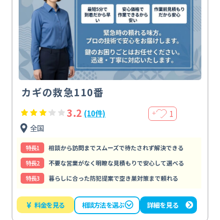
カギの救急110番
3.2
1
(10件)
＋
全国
特⻑1
相談から訪問までスムーズで待たされず解決できる
特⻑2
不要な営業がなく明瞭な見積もりで安心して選べる
特⻑3
暮らしに合った防犯提案で空き巣対策まで頼れる
¥
料金を見る
詳細を見る
相談方法を選ぶ