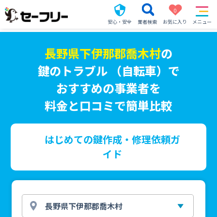
0
安心・安全
業者検索
お気に入り
メニュー
長野県下伊那郡喬木村
の
鍵のトラブル （自転車）で
おすすめの事業者を
料金と口コミで簡単比較
はじめての鍵作成・修理依頼ガ
イド