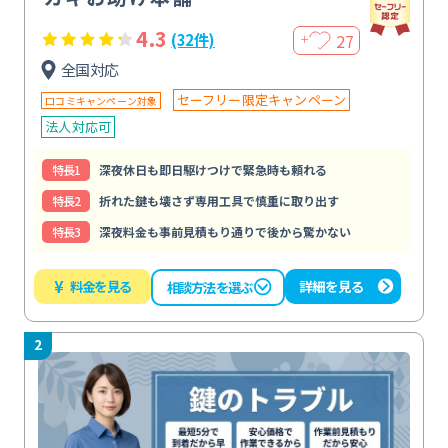
4.3
27
(32件)
＋
全国対応
セーフリー限定キャンペーン
口コミキャンペーン対象
法人対応可
特⻑1
深夜休日も即日駆けつけで緊急時も頼れる
特⻑2
折れた鍵も壊さず専用工具で慎重に取り出す
特⻑3
深夜料金も事前見積もり通りで後から驚かない
¥
料金を見る
詳細を見る
相談方法を選ぶ
2