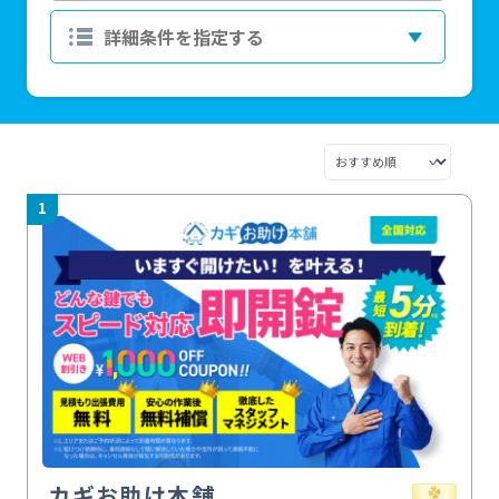
1
カギお助け本舗