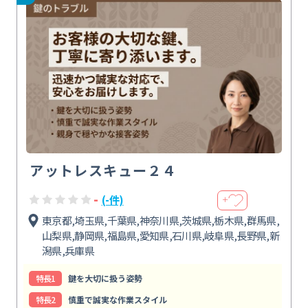
アットレスキュー２４
-
(-件)
＋
東京都,埼玉県,千葉県,神奈川県,茨城県,栃木県,群馬県,
山梨県,静岡県,福島県,愛知県,石川県,岐阜県,長野県,新
潟県,兵庫県
特⻑1
鍵を大切に扱う姿勢
特⻑2
慎重で誠実な作業スタイル