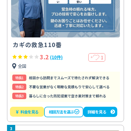
カギの救急110番
3.2
1
(10件)
＋
全国
特⻑1
相談から訪問までスムーズで待たされず解決できる
特⻑2
不要な営業がなく明瞭な見積もりで安心して選べる
特⻑3
暮らしに合った防犯提案で空き巣対策まで頼れる
¥
料金を見る
詳細を見る
相談方法を選ぶ
3