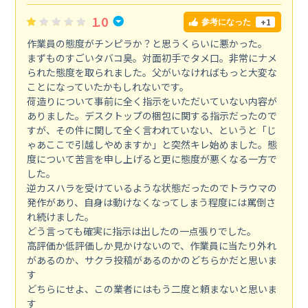
1.0
+1
参考になった
作業員の態度がチンピラか？と思うくらいに悪かった。
まずものすごいタバコ臭。対面初手でタメ口。非常にナメ
られた態度を取られました。父がいなければもっと大変な
ことになっていたかもしれないです。
荷造りについて事前に全く指示をいただいていない内容が
ありました。デスクトップの梱包に関する指示だったので
すが、その件に関して全く言われていない、というと「じ
ゃあここで引越しやめますか」と突然キレ始めました。態
度について苦言を申し上げると更に態度が悪くなる一方で
した。
逆カスハラを受けているような状態だったのでトラウマの
発作があり、自身は動けなくなってしまう程度には罵倒さ
れ続けました。
どう言っても確実に指示は出したの一点張りでした。
高評価か低評価しか見かけないので、作業員に当たり外れ
があるのか、サクラ投稿があるのかのどちらかだと思いま
す
どちらにせよ、この業者にはもう二度と頼まないと思いま
す