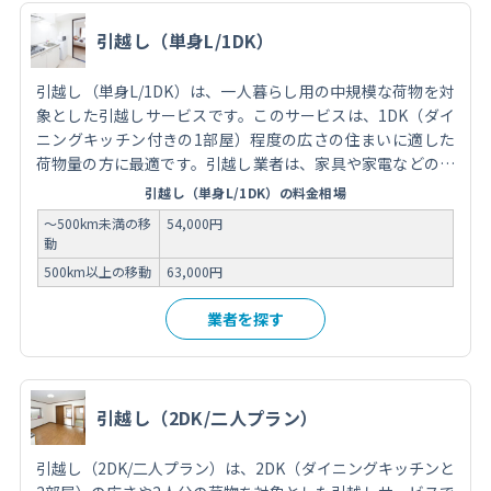
引越し（単身L/1DK）
引越し（単身L/1DK）は、一人暮らし用の中規模な荷物を対
象とした引越しサービスです。このサービスは、1DK（ダイ
ニングキッチン付きの1部屋）程度の広さの住まいに適した
荷物量の方に最適です。引越し業者は、家具や家電などの荷
物の梱包から運搬、新居での荷解きまでをサポートし、スム
引越し（単身L/1DK）の料金相場
ーズな移転を実現します。費用は荷物の量や移動距離、オプ
～500km未満の移
54,000円
ションサービスの有無によって異なります。引越しを依頼す
動
る際には、信頼できる業者を選び、事前に見積もりを取得
500km以上の移動
63,000円
し、サービス内容を確認することが重要です。
業者を探す
引越し（2DK/二人プラン）
引越し（2DK/二人プラン）は、2DK（ダイニングキッチンと