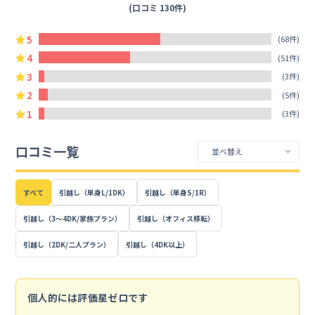
(口コミ 130件)
5
(68件)
4
(51件)
3
(3件)
2
(5件)
1
(3件)
口コミ一覧
すべて
引越し（単身L/1DK）
引越し（単身S/1R）
引越し（3～4DK/家族プラン）
引越し（オフィス移転）
引越し（2DK/二人プラン）
引越し（4DK以上）
個人的には評価星ゼロです