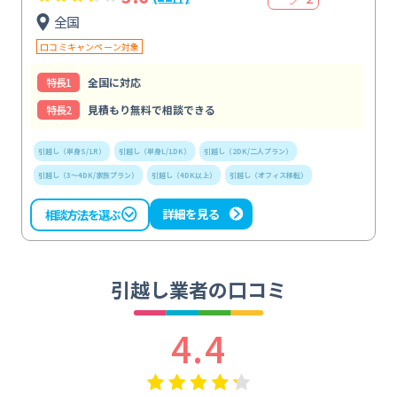
全国
口コミキャンペーン対象
特⻑1
全国に対応
特⻑2
見積もり無料で相談できる
引越し（単身S/1R）
引越し（単身L/1DK）
引越し（2DK/二人プラン）
引越し（3～4DK/家族プラン）
引越し（4DK以上）
引越し（オフィス移転）
詳細を見る
相談方法を選ぶ
引越し業者の口コミ
4.4