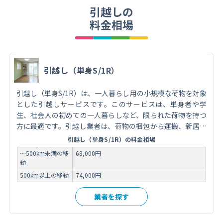
引越しの
料金相場
引越し（単身S/1R）
引越し（単身S/1R）は、一人暮らし用の小規模な荷物を対象
とした引越しサービスです。このサービスは、単身者や学
生、社会人の初めての一人暮らしなど、限られた荷物を持つ
方に最適です。引越し業者は、荷物の梱包から運搬、新居で
の荷解きまでをサポートし、スムーズな移転を実現します。
引越し（単身S/1R）の料金相場
費用は荷物の量や移動距離、オプションサービスの有無によ
～500km未満の移
68,000円
って異なります。引越しを依頼する際には、信頼できる業者
動
を選び、事前に見積もりを取得し、サービス内容を確認する
500km以上の移動
74,000円
ことが重要です。
業者を探す