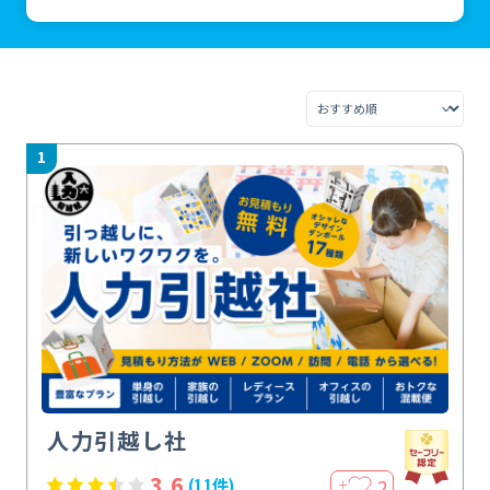
1
人力引越し社
3.6
2
(11件)
＋