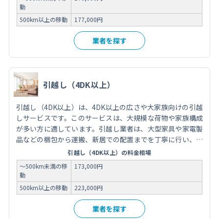
ビスの有無によって異なります。引越しを依頼する際には、
動
信頼できる業者を選び、事前に見積もりを取得し、サービス
500km以上の移動
177,000円
内容を確認することが重要です。
業者を探す
引越し（4DK以上）
引越し（4DK以上）は、4DK以上の広さや大家族向けの引越
しサービスです。このサービスは、大規模な荷物や家族構成
が多い方に適しています。引越し業者は、大型家具や家電製
品などの梱包から運搬、新居での配置までを丁寧に行い、ス
ムーズな移転をサポートします。費用は荷物の量や移動距
引越し（4DK以上）の料金相場
離、サービス内容によって異なります。引越しを検討する際
～500km未満の移
173,000円
には、信頼できる業者を選定し、事前に見積もりを取得し、
動
サービス内容を確認することが重要です。
500km以上の移動
223,000円
業者を探す