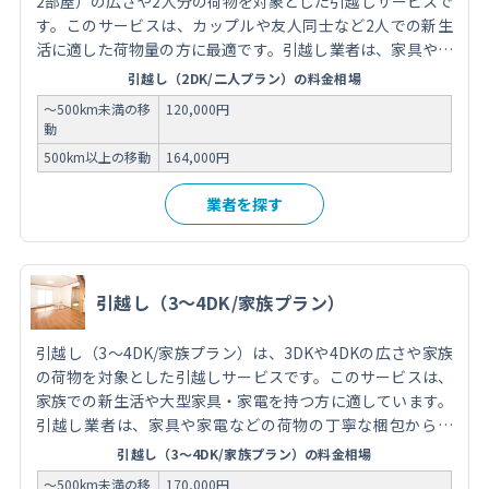
2部屋）の広さや2人分の荷物を対象とした引越しサービスで
す。このサービスは、カップルや友人同士など2人での新生
活に適した荷物量の方に最適です。引越し業者は、家具や家
電などの荷物の梱包から運搬、新居での荷解きまでをサポー
引越し（2DK/二人プラン）の料金相場
トし、スムーズな移転を実現します。費用は荷物の量や移動
～500km未満の移
120,000円
距離、オプションサービスの有無によって異なります。引越
動
しを依頼する際には、信頼できる業者を選び、事前に見積も
500km以上の移動
164,000円
りを取得し、サービス内容を確認することが重要です。
業者を探す
引越し（3～4DK/家族プラン）
引越し（3～4DK/家族プラン）は、3DKや4DKの広さや家族
の荷物を対象とした引越しサービスです。このサービスは、
家族での新生活や大型家具・家電を持つ方に適しています。
引越し業者は、家具や家電などの荷物の丁寧な梱包から運
搬、新居での配置までをサポートし、安心して移転を行うこ
引越し（3～4DK/家族プラン）の料金相場
とができます。費用は荷物の量や移動距離、オプションサー
～500km未満の移
170,000円