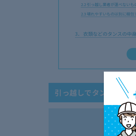
2.2
引っ越し業者が運べないも
2.3
壊れやすいものは別に梱包
3
衣類などのタンスの中
3.1
できるだけタンスに詰め込
3.2
ハンガーケースを利用する
3.3
収納場所や季節ごとにまと
3.4
引っ越しを機に処分する
3.5
すぐ利用するものはタンス
引っ越しでタンスを運
4
タンスの引っ越しは業者