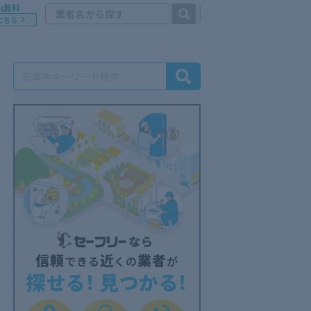
無料
料
こちら
信頼
近
業者
できる
くの
が
探せる! 見つかる!