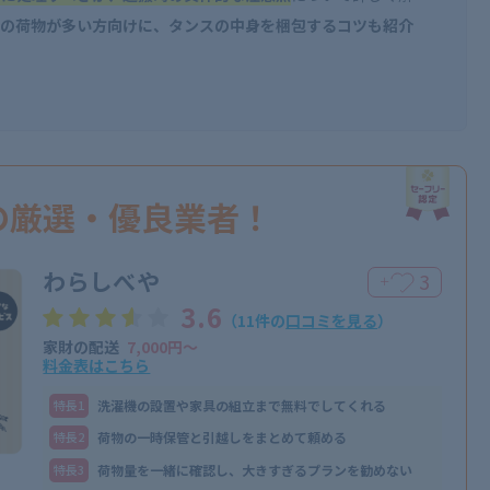
の荷物が多い方向けに、タンスの中身を梱包するコツも紹介
の厳選・優良業者！
わらしべや
3
＋
3.6
（11件の
口コミを見る
）
家財の配送
7,000円〜
料金表はこちら
特⻑1
洗濯機の設置や家具の組立まで無料でしてくれる
特⻑2
荷物の一時保管と引越しをまとめて頼める
特⻑3
荷物量を一緒に確認し、大きすぎるプランを勧めない