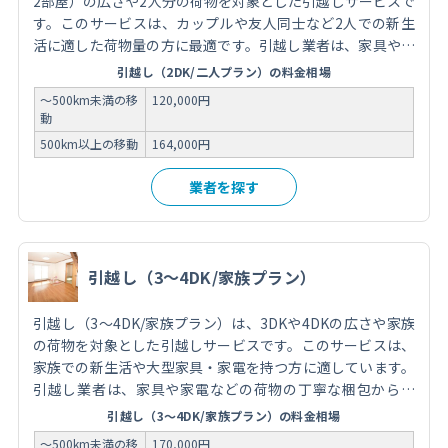
2部屋）の広さや2人分の荷物を対象とした引越しサービスで
す。このサービスは、カップルや友人同士など2人での新生
活に適した荷物量の方に最適です。引越し業者は、家具や家
電などの荷物の梱包から運搬、新居での荷解きまでをサポー
引越し（2DK/二人プラン）の料金相場
トし、スムーズな移転を実現します。費用は荷物の量や移動
～500km未満の移
120,000円
距離、オプションサービスの有無によって異なります。引越
動
しを依頼する際には、信頼できる業者を選び、事前に見積も
500km以上の移動
164,000円
りを取得し、サービス内容を確認することが重要です。
業者を探す
引越し（3～4DK/家族プラン）
引越し（3～4DK/家族プラン）は、3DKや4DKの広さや家族
の荷物を対象とした引越しサービスです。このサービスは、
家族での新生活や大型家具・家電を持つ方に適しています。
引越し業者は、家具や家電などの荷物の丁寧な梱包から運
搬、新居での配置までをサポートし、安心して移転を行うこ
引越し（3～4DK/家族プラン）の料金相場
とができます。費用は荷物の量や移動距離、オプションサー
～500km未満の移
170,000円