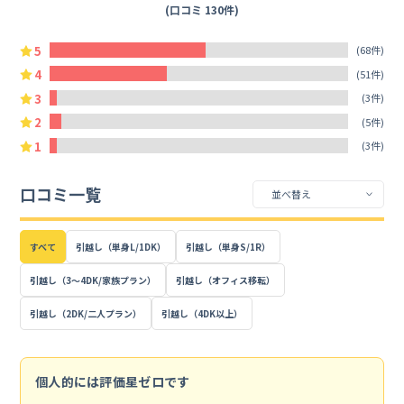
(口コミ 130件)
5
(68件)
4
(51件)
3
(3件)
2
(5件)
1
(3件)
口コミ一覧
すべて
引越し（単身L/1DK）
引越し（単身S/1R）
引越し（3～4DK/家族プラン）
引越し（オフィス移転）
引越し（2DK/二人プラン）
引越し（4DK以上）
個人的には評価星ゼロです