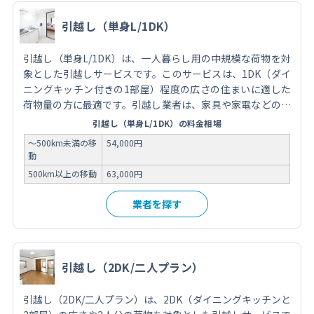
引越し（単身L/1DK）
引越し（単身L/1DK）は、一人暮らし用の中規模な荷物を対
象とした引越しサービスです。このサービスは、1DK（ダイ
ニングキッチン付きの1部屋）程度の広さの住まいに適した
荷物量の方に最適です。引越し業者は、家具や家電などの荷
物の梱包から運搬、新居での荷解きまでをサポートし、スム
引越し（単身L/1DK）の料金相場
ーズな移転を実現します。費用は荷物の量や移動距離、オプ
～500km未満の移
54,000円
ションサービスの有無によって異なります。引越しを依頼す
動
る際には、信頼できる業者を選び、事前に見積もりを取得
500km以上の移動
63,000円
し、サービス内容を確認することが重要です。
業者を探す
引越し（2DK/二人プラン）
引越し（2DK/二人プラン）は、2DK（ダイニングキッチンと