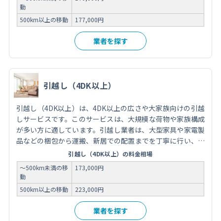
ビスの有無によって異なります。引越しを依頼する際には、
動
信頼できる業者を選び、事前に見積もりを取得し、サービス
500km以上の移動
177,000円
内容を確認することが重要です。
業者を探す
引越し（4DK以上）
引越し（4DK以上）は、4DK以上の広さや大家族向けの引越
しサービスです。このサービスは、大規模な荷物や家族構成
が多い方に適しています。引越し業者は、大型家具や家電製
品などの梱包から運搬、新居での配置までを丁寧に行い、ス
ムーズな移転をサポートします。費用は荷物の量や移動距
引越し（4DK以上）の料金相場
離、サービス内容によって異なります。引越しを検討する際
～500km未満の移
173,000円
には、信頼できる業者を選定し、事前に見積もりを取得し、
動
サービス内容を確認することが重要です。
500km以上の移動
223,000円
業者を探す