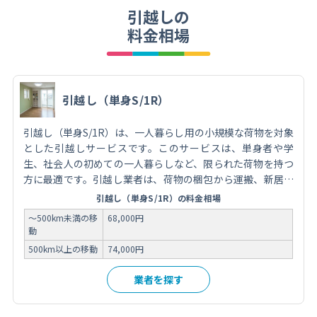
引越しの
料金相場
引越し（単身S/1R）
引越し（単身S/1R）は、一人暮らし用の小規模な荷物を対象
とした引越しサービスです。このサービスは、単身者や学
生、社会人の初めての一人暮らしなど、限られた荷物を持つ
方に最適です。引越し業者は、荷物の梱包から運搬、新居で
の荷解きまでをサポートし、スムーズな移転を実現します。
引越し（単身S/1R）の料金相場
費用は荷物の量や移動距離、オプションサービスの有無によ
～500km未満の移
68,000円
って異なります。引越しを依頼する際には、信頼できる業者
動
を選び、事前に見積もりを取得し、サービス内容を確認する
500km以上の移動
74,000円
ことが重要です。
業者を探す