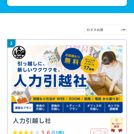
1
人力引越し社
3.6
2
(11件)
＋