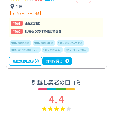
全国
口コミキャンペーン対象
特⻑1
全国に対応
特⻑2
見積もり無料で相談できる
引越し（単身S/1R）
引越し（単身L/1DK）
引越し（2DK/二人プラン）
引越し（3～4DK/家族プラン）
引越し（4DK以上）
引越し（オフィス移転）
詳細を見る
相談方法を選ぶ
引越し業者の口コミ
4.4