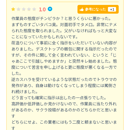
1.0
+1
参考になった
作業員の態度がチンピラか？と思うくらいに悪かった。
まずものすごいタバコ臭。対面初手でタメ口。非常にナメ
られた態度を取られました。父がいなければもっと大変な
ことになっていたかもしれないです。
荷造りについて事前に全く指示をいただいていない内容が
ありました。デスクトップの梱包に関する指示だったので
すが、その件に関して全く言われていない、というと「じ
ゃあここで引越しやめますか」と突然キレ始めました。態
度について苦言を申し上げると更に態度が悪くなる一方で
した。
逆カスハラを受けているような状態だったのでトラウマの
発作があり、自身は動けなくなってしまう程度には罵倒さ
れ続けました。
どう言っても確実に指示は出したの一点張りでした。
高評価か低評価しか見かけないので、作業員に当たり外れ
があるのか、サクラ投稿があるのかのどちらかだと思いま
す
どちらにせよ、この業者にはもう二度と頼まないと思いま
す