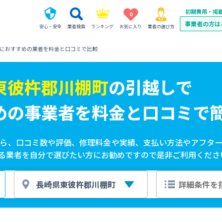
初期費用・掲
0
事業者の方は
安心・安全
業者検索
ランキング
お気に入り
業者の選び方
におすすめの業者を料金と口コミで比較
東彼杵郡川棚町
の
引越しで
めの事業者を
料金と口コミで
ら、口コミ数や評価、修理料金や実績、支払い方法やアフタ
る業者を自分で選びたい方にお勧めですので是非ご利用くださ