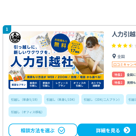
1
人力引越
全国
口コミキャン
特⻑1
全国に
特⻑2
見積も
引越し（単身S/1R）
引越し（単身L/1DK）
引越し（2DK/二人プラン）
引越
引越し（オフィス移転）
相談方法を選ぶ
詳細を見る