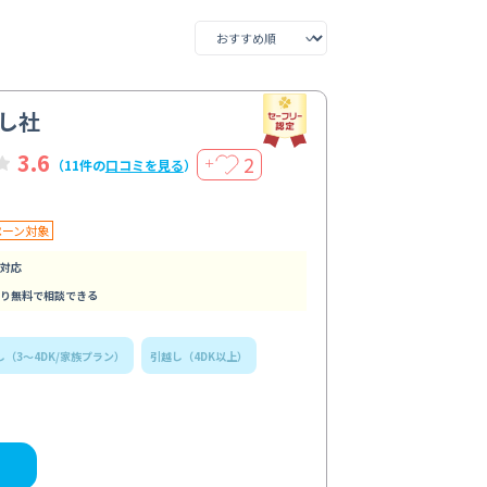
し社
3.6
2
＋
（11件の
口コミを見る
）
ペーン対象
対応
り無料で相談できる
し（3～4DK/家族プラン）
引越し（4DK以上）