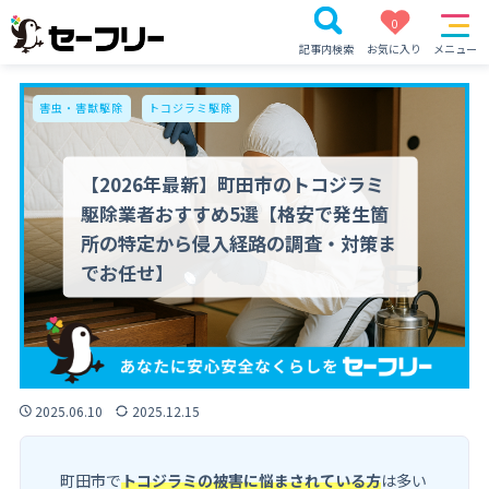
0
記事内検索
お気に入り
メニュー
害虫・害獣駆除
トコジラミ駆除
【2026年最新】町田市のトコジラミ
駆除業者おすすめ5選【格安で発生箇
所の特定から侵入経路の調査・対策ま
でお任せ】
2025.06.10
2025.12.15
町田市で
トコジラミの被害に悩まされている方
は多い