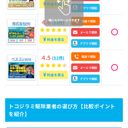
¥
料金を見る
7.6
施工のこだわり：二度と入れない環境づくり
アプリで相談
8
調査結果：盲点は「戸袋」の裏側にありました
4.6
電話で相談
(54件)
株式会社IKI
9
施工のこだわり：頑丈な素材で二度と通さない
メールで相談
¥
料金を見る
9.1
今回の作業のまとめ
アプリで相談
9.2
調査結果：ネズミはどこから入っていたのか？
4.5
9.3
施工のこだわり：追い出しと除菌がセットです
電話で相談
(53件)
ペスコンpro
メールで相談
10
現場調査：まさか地面から入ってくるとは…
¥
料金を見る
11
施工のポイント：二度と掘らせない「硬い」対策
アプリで相談
11.1
ここがプロのこだわり！
12
修理を終えて：静かな夜が戻ってきました
トコジラミ駆除業者の選び方【比較ポイント
13
調査結果：なぜネズミが止まらなかったのか？
を紹介】
14
施工のポイント：プロの目で見落としを防ぐ