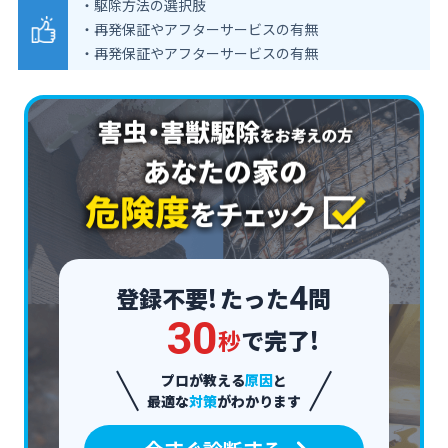
・駆除方法の選択肢
・再発保証やアフターサービスの有無
・再発保証やアフターサービスの有無
4
登録不要!
たった
問
3
0
秒
で完了!
プロが教える
原因
と
最適な
対策
がわかります