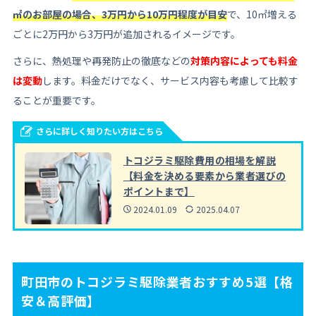
㎡のお部屋の場合、3万円から10万円程度が目安
で、10㎡増える
ごとに2万円から3万円が追加されるイメージです。
さらに、熱処理や再発防止の徹底などの
対策内容によっても料金
は変動
します。料金だけでなく、サービス内容も考慮して比較す
ることが重要です。
さらに詳しく知りたい方はこちら
トコジラミ駆除費用の相場を解説
【料金を決める要素から業者選びの
ポイントまで】
2024.01.09
2025.04.07
町田市のトコジラミ駆除業者おすすめ5選【格
安＆高評価】