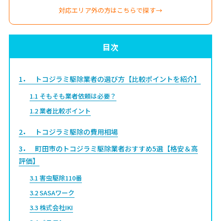
対応エリア外の方はこちらで探す→
目次
1
トコジラミ駆除業者の選び方【比較ポイントを紹介】
1.1
そもそも業者依頼は必要？
1.2
業者比較ポイント
2
トコジラミ駆除の費用相場
3
町田市のトコジラミ駆除業者おすすめ5選【格安＆高
評価】
3.1
害虫駆除110番
3.2
SASAワーク
3.3
株式会社IKI