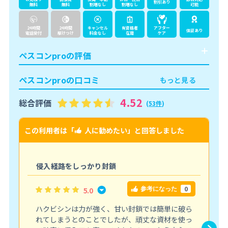
割引あり
無料
無料
割増なし
割増なし
可能
24時間
24時間
キャンセル
有資格者
アフター
保証あり
電話受付
駆けつけ
料金なし
在籍
ケア
ペスコンproの評価
ペスコンproの口コミ
もっと見る
4.52
総合評価
(
53件
)
この利用者は「
人に勧めたい
」と回答しました
こ
侵入経路をしっかり封鎖
0
5.0
参考になった
ハクビシンは力が強く、甘い封鎖では簡単に破ら
れてしまうとのことでしたが、頑丈な資材を使っ