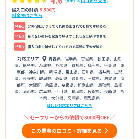
4.6
（54件の
口コミを見る
）
侵入口の封鎖
5,500円
料金表はこちら
特⻑1
24時間駆けつけてくれ閉め出されても慌てず頼める
特⻑2
見えない部分も写真で見せてくれ状況に納得できる
特⻑3
侵入口まで補修してくれるので再発の不安が減る
対応エリア
青森県、岩手県、宮城県、秋田県、山形
県、福島県、茨城県、栃木県、群馬県、埼玉県、千葉県、東
京都、神奈川県、新潟県、富山県、石川県、福井県、山梨
県、長野県、岐阜県、静岡県、愛知県、三重県、滋賀県、京
都府、大阪府、兵庫県、奈良県、和歌山県、鳥取県、島根
県、岡山県、広島県、山口県、福岡県、佐賀県、長崎県、熊
本県、大分県、宮崎県、鹿児島県
詳しい対応エリアはこちら
セーフリーからの依頼で3000円OFF
この業者の口コミ・詳細を見る