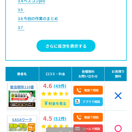
3.4
ペスコンpro
3.5
3.6
今回の作業のまとめ
3.7
3.8
調査結果：なぜネズミが居着いてしまったのか？
さらに目次を表示する
4
5
調査結果：屋根の「わずかな隙間」がネズミの玄関に
6
各種無料
お見積り
業者名
口コミ・料金
お問い合わせ
無料
7
施工のこだわり：齧っても壊せない「金網×コーキン
4.6
(49件)
グ」
害虫駆除110番
電話で相談
7.1
¥
アプリで相談
料金を見る
7.2
今回の作業のまとめ
7.3
4.5
電話で相談
(52件)
SASAワーク
7.4
調査結果：プロの目で見つけた「意外な入り口」
メールで相談
7.5