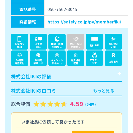
電話番号
050-7562-3045
詳細情報
https://safely.co.jp/pv/member/iki/
お見積り
出張費
夜間・早朝
休日・祝日
即日対応
割引あり
無料
無料
割増なし
割増なし
可能
24時間
24時間
キャンセル
有資格者
アフター
保証あり
電話受付
駆けつけ
料金なし
在籍
ケア
株式会社IKIの評価
株式会社IKIの口コミ
もっと見る
4.59
総合評価
(
54件
)
こ
いき社長に依頼して良かったです