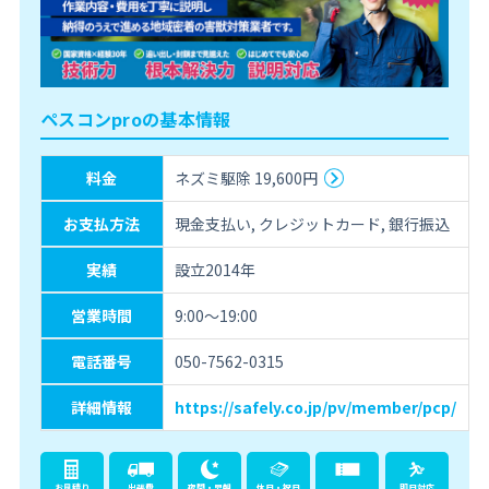
ペスコンproの基本情報
料金
ネズミ駆除 19,600円
お支払方法
現金支払い, クレジットカード, 銀行振込
実績
設立2014年
営業時間
9:00～19:00
電話番号
050-7562-0315
詳細情報
https://safely.co.jp/pv/member/pcp/
お見積り
出張費
夜間・早朝
休日・祝日
即日対応