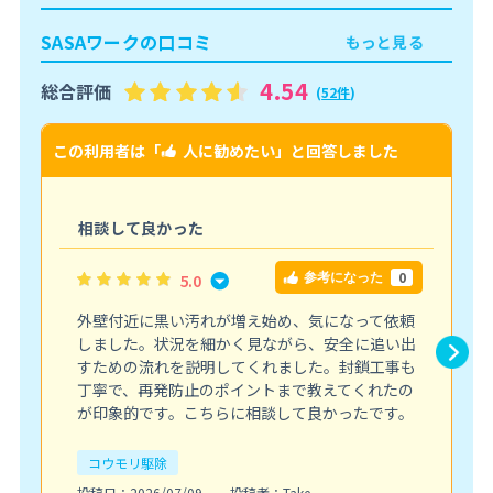
SASAワークの口コミ
もっと見る
4.54
総合評価
(
52件
)
この利用者は「
人に勧めたい
」と回答しました
こ
相談して良かった
0
5.0
参考になった
外壁付近に黒い汚れが増え始め、気になって依頼
しました。状況を細かく見ながら、安全に追い出
すための流れを説明してくれました。封鎖工事も
丁寧で、再発防止のポイントまで教えてくれたの
が印象的です。こちらに相談して良かったです。
コウモリ駆除
投稿日：2026/07/09
投稿者：Take