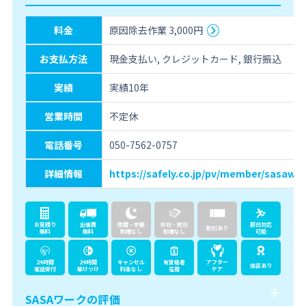
料金
原因除去作業 3,000円
お支払方法
現金支払い, クレジットカード, 銀行振込
実績
実績10年
営業時間
不定休
電話番号
050-7562-0757
詳細情報
https://safely.co.jp/pv/member/sasawor
お見積り
出張費
夜間・早朝
休日・祝日
即日対応
割引あり
無料
無料
割増なし
割増なし
可能
24時間
24時間
キャンセル
有資格者
アフター
保証あり
電話受付
駆けつけ
料金なし
在籍
ケア
SASAワークの評価