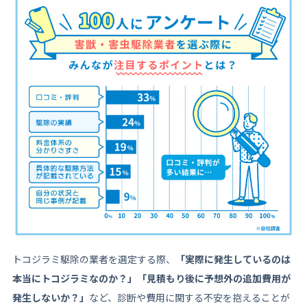
15
町田市でトコジラミ駆除業者に安く依頼する方法【3
つのコツ】
15.1
複数の業者から見積もりを取る
15.2
不要な追加オプションをつけない
15.3
安い業者を見つける
16
トコジラミ駆除依頼の流れ【まず、何を伝えればい
い？】
16.1
初めに業者に伝えること
16.2
キャンセルはどのタイミングまでOK？
16.3
業者への支払い方法は？
16.4
カドを立てない断り方は？
17
【町田市のトコジラミ駆除】まずはプロにご相談
トコジラミ駆除の業者を選定する際、
「実際に発生しているのは
を！
本当にトコジラミなのか？」「見積もり後に予想外の追加費用が
発生しないか？」
など、診断や費用に関する不安を抱えることが