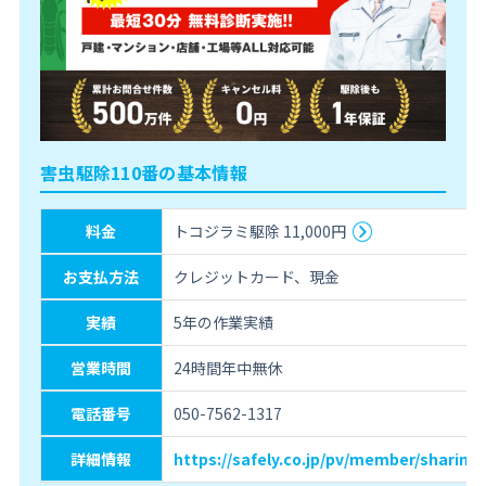
害虫駆除110番の基本情報
料金
トコジラミ駆除 11,000円
お支払方法
クレジットカード、現金
実績
5年の作業実績
営業時間
24時間年中無休
電話番号
050-7562-1317
詳細情報
https://safely.co.jp/pv/member/sharing-