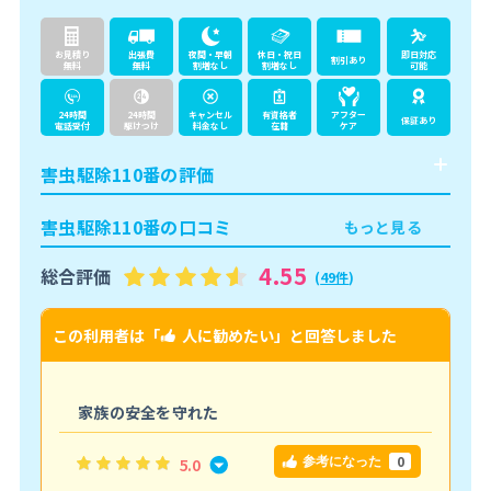
お見積り
出張費
夜間・早朝
休日・祝日
即日対応
割引あり
無料
無料
割増なし
割増なし
可能
24時間
24時間
キャンセル
有資格者
アフター
保証あり
電話受付
駆けつけ
料金なし
在籍
ケア
害虫駆除110番の評価
害虫駆除110番の口コミ
もっと見る
4.55
総合評価
(
49件
)
この利用者は「
人に勧めたい
」と回答しました
こ
家族の安全を守れた
0
5.0
参考になった