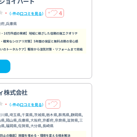
ジョイハート
-
4
＋
（-件の
口コミを見る
）
阪府,兵庫県
年・10万件超の実績】地域に根ざした信頼の施工クオリテ
・確実なシロアリ対策】5年間の保証と無料点検の安心感
いのトータルケア】駆除から湿気対策・リフォームまで完結
ティ株式会社
-
＋
（-件の
口コミを見る
）
川県,埼玉県,千葉県,茨城県,栃木県,群馬県,静岡県,
県,岡山県,兵庫県,大阪府,京都府,奈良県,滋賀県,三
山県,福岡県,佐賀県,大分県,長崎県
防止の徹底】隙間を埋める・環境を変える根本解決