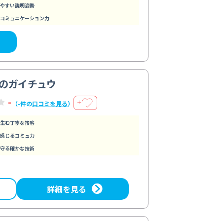
やすい説明姿勢
コミュニケーション力
のガイチュウ
-
＋
（-件の
口コミを見る
）
生む丁寧な接客
感じるコミュ力
守る確かな技術
詳細を見る