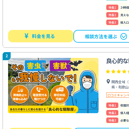
特⻑1
24時
特⻑2
見えな
特⻑3
侵入口
¥
料金を見る
相談方法を選ぶ
2
良心的な
関西全域（
県・和歌山
口コミキャン
特⻑1
夜間対
特⻑2
侵入経
特⻑3
必要な