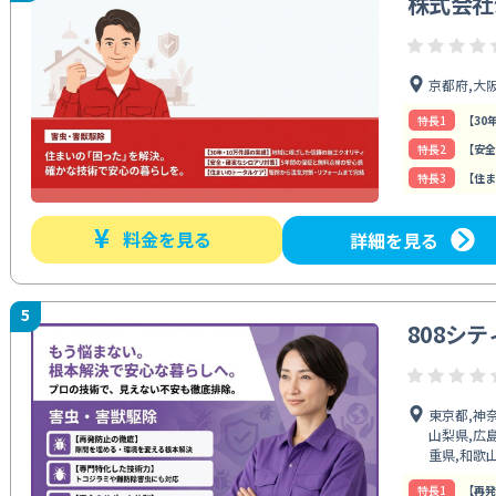
株式会社
京都府,大
特⻑1
【30
特⻑2
【安全
特⻑3
【住ま
¥
料金を見る
詳細を見る
5
808シ
東京都,神奈
山梨県,広島
重県,和歌
特⻑1
【再発