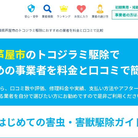
初期費用・掲
0
事業者の方は
安心・安全
業者検索
ランキング
お気に入り
業者の選び方
庫県芦屋市のトコジラミ駆除におすすめの業者を料金と口コミで比較
芦屋市
の
トコジラミ駆除で
めの事業者を
料金と口コミで
ら、口コミ数や評価、修理料金や実績、支払い方法やアフタ
る業者を自分で選びたい方にお勧めですので是非ご利用くださ
はじめての害虫・害獣駆除ガイ