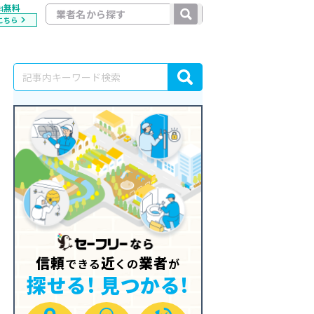
無料
料
こちら
信頼
近
業者
できる
くの
が
探せる! 見つかる!