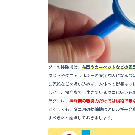
6.1
しっかり日干しする
6.2
布団乾燥機を使う
6.3
スチームアイロンを使う
6.4
ダニ駆除業者に依頼する
7
ダニ対策の業者探しはセ
ダニの掃除機は、
布団やカーペットなどの表
ダストやダニアレルギーの発症原因になるの
し死骸などを吸い込めば、人体への影響は少
しかし、掃除機では生きているダニは吸い込
だダニは、
掃除機の吸引力だけでは根絶でき
あくまでも、
ダニ用の掃除機はアレルギー発
すべきだと認識しておきましょう。