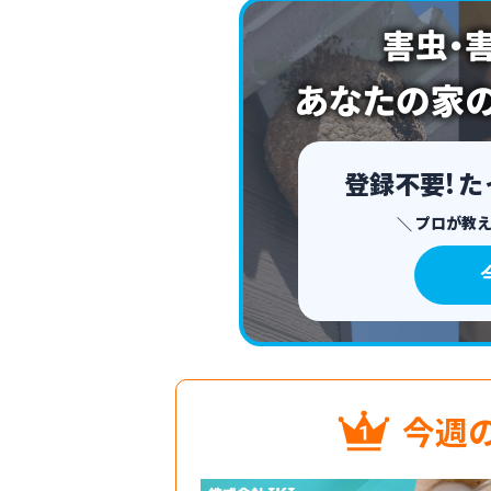
登録不要!
た
プロが教
今週