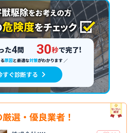
3
0
4
った
問
秒
で完了!
える
原因
と
最適な
対策
がわかります
今すぐ診断する
の厳選・優良業者！