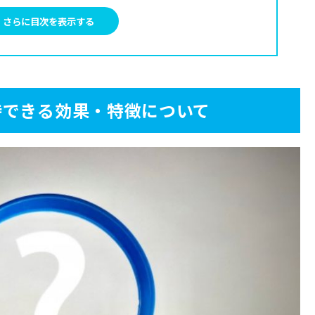
さらに目次を表示する
選【ダニ対策の参考に】
待できる効果・特徴について
ヤマ 「FCA-A3（サイクロン式）」
son V8 Focus Clean」HH15（サイクロン式）」
VOPOWER W20 WV250J-WH（紙パックレス式）」
吸い取る3つのコツ
ける
い取る
吸い取る
りたい【ダニ対策4選】