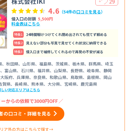
株式会社IKI
29
＋
4.6
（54件の
口コミを見る
）
侵入口の封鎖
5,500円
料金表はこちら
特⻑1
24時間駆けつけてくれ閉め出されても慌てず頼める
特⻑2
見えない部分も写真で見せてくれ状況に納得できる
特⻑3
侵入口まで補修してくれるので再発の不安が減る
県、秋田県、山形県、福島県、茨城県、栃木県、群馬県、埼玉
県、富山県、石川県、福井県、山梨県、長野県、岐阜県、静岡
、大阪府、兵庫県、奈良県、和歌山県、鳥取県、島根県、岡山
佐賀県、長崎県、熊本県、大分県、宮崎県、鹿児島県
詳しい対応エリアはこちら
ーからの依頼で3000円OFF
者の口コミ・詳細を見る
リア外の方はこちらで探す→