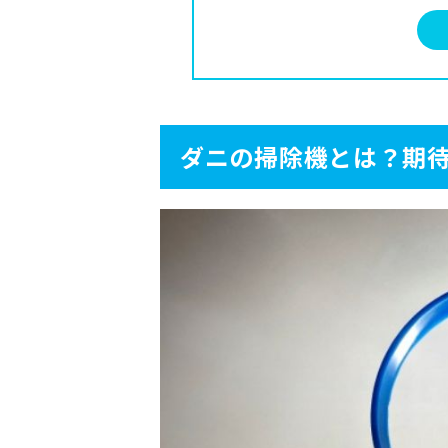
3.4
ゴミ取りセンサー機能
3.5
吸引力が強い機種
4
ダニの掃除機おすすめ3
ダニの掃除機とは？期
4.1
おすすめ掃除機①アイリスオー
4.2
おすすめ掃除機② ダイソン「Dy
4.3
おすすめ掃除機③ シャーク「E
5
ダニの掃除機で効果的に
5.1
部屋を暗くして掃除機をか
5.2
ゆっくりと時間をかけて吸
5.3
布団やカーペットは両面を
6
ダニの掃除機と併せて知