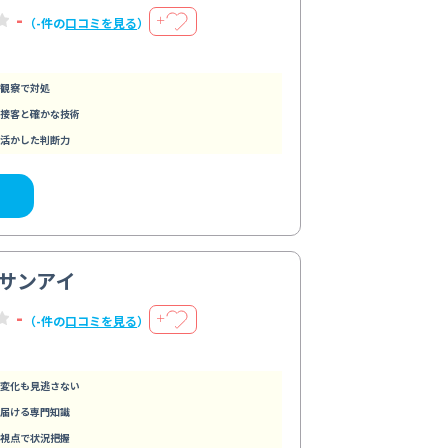
-
＋
（-件の
口コミを見る
）
観察で対処
接客と確かな技術
活かした判断力
サンアイ
-
＋
（-件の
口コミを見る
）
変化も見逃さない
届ける専門知識
視点で状況把握