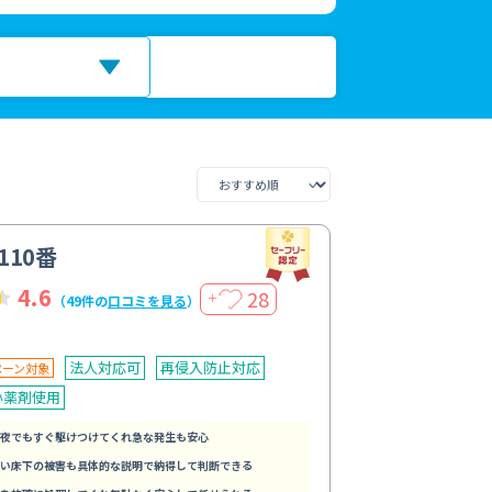
110番
4.6
28
＋
（49件の
口コミを見る
）
法人対応可
再侵入防止対応
ペーン対象
い薬剤使用
夜でもすぐ駆けつけてくれ急な発生も安心
い床下の被害も具体的な説明で納得して判断できる