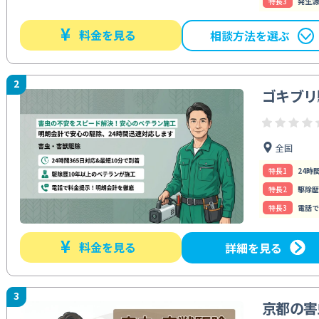
特⻑3
発生源
¥
料金を見る
相談方法を選ぶ
2
ゴキブリ
全国
特⻑1
24時
特⻑2
駆除歴
特⻑3
電話で
¥
料金を見る
詳細を見る
3
京都の害