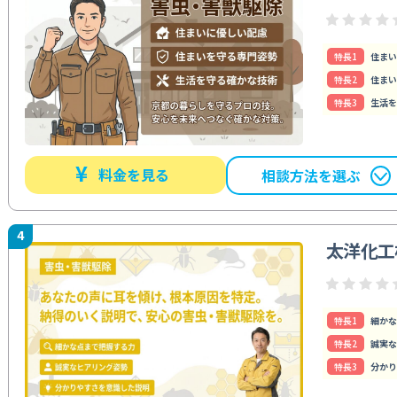
特⻑1
住まい
特⻑2
住まい
特⻑3
生活を
¥
料金を見る
相談方法を選ぶ
4
太洋化工
特⻑1
細かな
特⻑2
誠実な
特⻑3
分かり