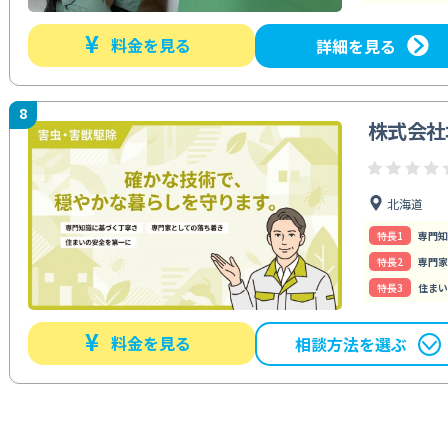
¥
料金を見る
詳細を見る
8
株式会社
北海道
特⻑1
専門知
特⻑2
専門家
特⻑3
住まい
¥
料金を見る
相談方法を選ぶ