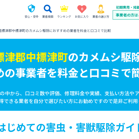
初期費用・掲
0
事業者の方は
安心・安全
業者検索
ランキング
お気に入り
業者の選び方
道標津郡中標津町のカメムシ駆除におすすめの業者を料金と口コミで比較
標津郡中標津町
の
カメムシ駆
めの事業者を
料金と口コミで
の中から、口コミ数や評価、修理料金や実績、支払い方法や
得できる業者を自分で選びたい方にお勧めですので是非ご利用
はじめての害虫・害獣駆除ガイ