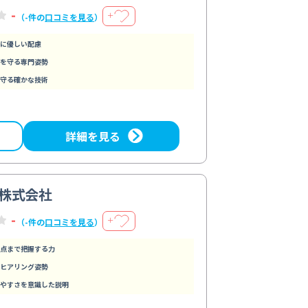
-
＋
（-件の
口コミを見る
）
に優しい配慮
を守る専門姿勢
守る確かな技術
詳細を見る
株式会社
-
＋
（-件の
口コミを見る
）
点まで把握する力
ヒアリング姿勢
やすさを意識した説明