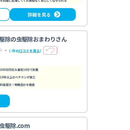
を的確に処理してくれ無駄なく安心して任せられる
詳細を見る
駆除の虫駆除おまわりさん
-
＋
（-件の
口コミを見る
）
間365日対応＆最短10分で到着
10年以上のベテランが施工
料金提示！明朗会計を徹底
虫駆除.com