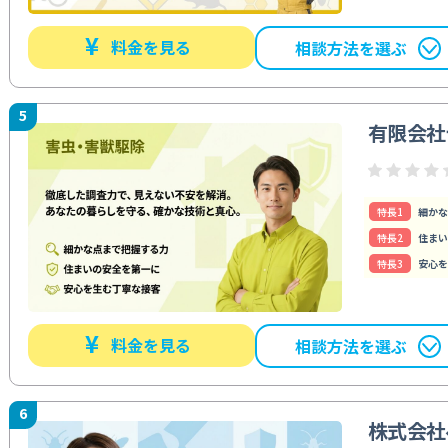
¥
料金を見る
相談方法を選ぶ
5
有限会社
特⻑1
細かな
特⻑2
住まい
特⻑3
安心を
¥
料金を見る
相談方法を選ぶ
6
株式会社