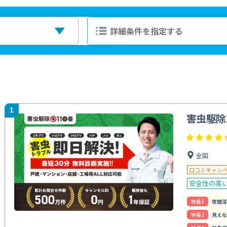
1
害虫駆除
全国
口コミキャン
安全性の高
特⻑1
夜間深
特⻑2
見えな