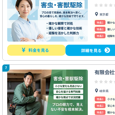
東京都
特⻑1
確かな
特⻑2
優しい
特⻑3
経験を
¥
料金を見る
詳細を見る
7
有限会社
岐阜県
特⻑1
小さな
特⻑2
安心を
特⻑3
確かな