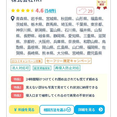
4.6
29
(54件)
＋
青森県、岩手県、宮城県、秋田県、山形県、福島県、
茨城県、栃木県、群馬県、埼玉県、千葉県、東京都、
神奈川県、新潟県、富山県、石川県、福井県、山梨
県、長野県、岐阜県、静岡県、愛知県、三重県、滋賀
県、京都府、大阪府、兵庫県、奈良県、和歌山県、鳥
取県、島根県、岡山県、広島県、山口県、福岡県、佐
賀県、長崎県、熊本県、大分県、宮崎県、鹿児島県
セーフリー限定キャンペーン
口コミキャンペーン対象
法人対応可
再侵入防止対応
国家資格保有
特⻑1
24時間駆けつけてくれ閉め出されても慌てず頼める
特⻑2
見えない部分も写真で見せてくれ状況に納得できる
特⻑3
侵入口まで補修してくれるので再発の不安が減る
¥
料金を見る
詳細を見る
相談方法を選ぶ