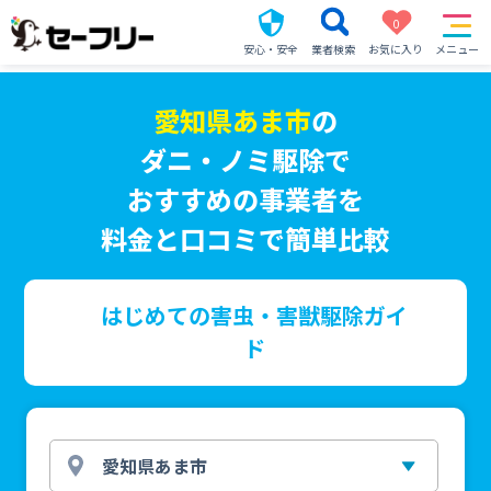
0
安心・安全
業者検索
お気に入り
メニュー
愛知県あま市
の
ダニ・ノミ駆除で
おすすめの事業者を
料金と口コミで簡単比較
はじめての害虫・害獣駆除ガイ
ド