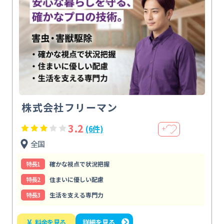
株式会社フリーマン
3.2
(6件)
＋
全国
特⻑1
確かな視点で状況把握
特⻑2
住まいに優しい配慮
特⻑3
生活を支える専門力
¥
料金を見る
詳細を見る