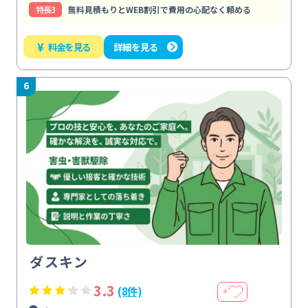
特⻑3
無料見積もりとWEB割引で費用の心配なく頼める
¥
料金を見る
詳細を見る
6
ダスキン
3.3
(8件)
＋