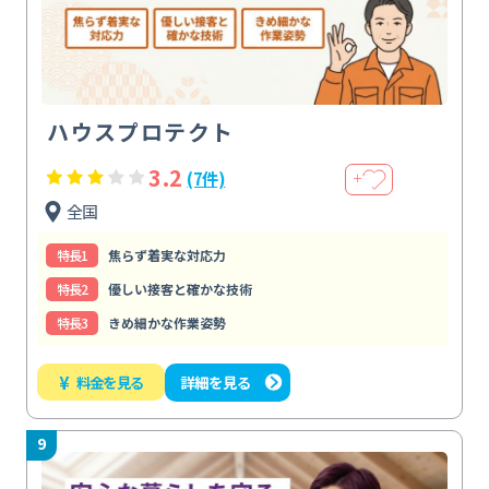
ハウスプロテクト
3.2
(7件)
＋
全国
特⻑1
焦らず着実な対応力
特⻑2
優しい接客と確かな技術
特⻑3
きめ細かな作業姿勢
¥
料金を見る
詳細を見る
9