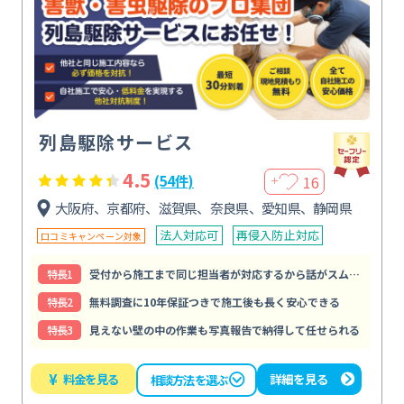
列島駆除サービス
4.5
16
(54件)
＋
大阪府、京都府、滋賀県、奈良県、愛知県、静岡県
法人対応可
再侵入防止対応
口コミキャンペーン対象
特⻑1
受付から施工まで同じ担当者が対応するから話がスムーズで安心
特⻑2
無料調査に10年保証つきで施工後も長く安心できる
特⻑3
見えない壁の中の作業も写真報告で納得して任せられる
¥
料金を見る
詳細を見る
相談方法を選ぶ