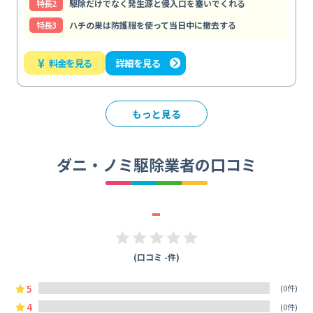
特⻑2
駆除だけでなく発生源と侵入口を塞いでくれる
特⻑3
ハチの巣は防護服を使って当日中に撤去する
¥
料金を見る
詳細を見る
もっと見る
ダニ・ノミ駆除業者の口コミ
-
(口コミ -件)
5
(0件)
4
(0件)