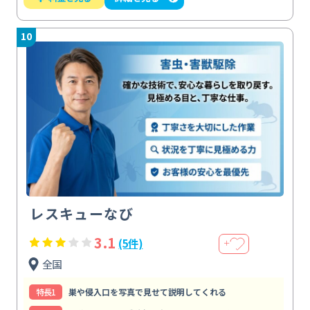
10
レスキューなび
3.1
(5件)
＋
全国
特⻑1
巣や侵入口を写真で見せて説明してくれる