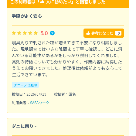
この利用者は「
人に勧めたい
」と回答しました
手際がよく安心
5.0
0
参考になった
寝具周りで刺された跡が増えてきて不安になり相談しまし
た。現地調査では小さな隙間まで丁寧に確認し、どこに潜
んでいる可能性があるかをしっかり説明してくれました。
薬剤の特徴についても分かりやすく、作業内容に納得した
うえでお願いできました。処理後は依頼前よりも安心して
生活できています。
ダニ・ノミ駆除
投稿日：2026/04/19
投稿者：匿名
利用業者：
SASAワーク
ダニに困り…