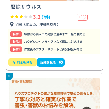
駆除ザウルス
3.2
(7件)
＋
全国（北海道、沖縄県以外）
特⻑1
駆除から侵入口の封鎖と消毒まで一括で頼める
特⻑2
ハクビシンやアライグマなど獣にも対応する
特⻑3
作業後のアフターサポートと再発保証がある
¥
料金を見る
詳細を見る
8