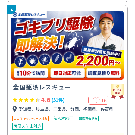
2
全国駆除レスキュー
4.6
16
(51件)
＋
愛知県、岐阜県、三重県、静岡、福岡県、佐賀県
法人対応可
口コミキャンペーン対象
国家資格保有
再侵入防止対応