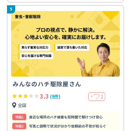
5
みんなのハチ駆除屋さん
3.3
1
(9件)
＋
全国
特⻑1
身近な場所のハチ被害も短時間で駆けつけ安心
特⻑2
写真と説明で状況が分かり依頼前の不安が和らぐ