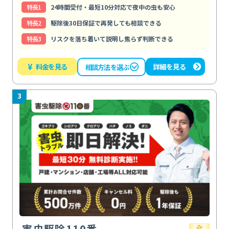
特⻑1
24時間受付・最短10分対応で夜中の虫も安心
特⻑2
駆除後30日保証で再発しても相談できる
特⻑3
リスクを落ち着いて説明し焦らず判断できる
¥
料金を見る
詳細を見る
相談方法を選ぶ
3
害虫駆除110番