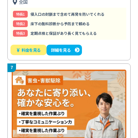
全国
特⻑1
侵入口の封鎖まで含めて再発を防いでくれる
特⻑2
床下の無料診断から予防まで頼める
特⻑3
定期点検と保証があり長く見てもらえる
¥
料金を見る
詳細を見る
7