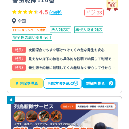
4.5
28
(49件)
＋
全国
法人対応可
再侵入防止対応
口コミキャンペーン対象
安全性の高い薬剤使用
特⻑1
夜間深夜でもすぐ駆けつけてくれ急な発生も安心
特⻑2
見えない床下の被害も具体的な説明で納得して判断できる
特⻑3
発生源を的確に処理してくれ無駄なく安心して任せられる
¥
料金を見る
詳細を見る
相談方法を選ぶ
4