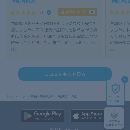
害虫・害獣駆除
害虫・害獣
5.0
0
参考になった
物置周辺をハチが飛び回るようになり不安で相
倉庫の奥
談しました。巣の種類や危険性を教えながら慎
ました。
重に作業を進め、周囲への影響にも配慮しつつ
てくれた
撤去してくれました。再発しにくい環 …
の撤去後に
もっと
見る
見る
口コミをもっと見る
トップページ
害虫・害獣駆除
新潟第一消毒
セーフリー
安心の理由
おすすめ
事業者を見る
© 2026 safely inc.