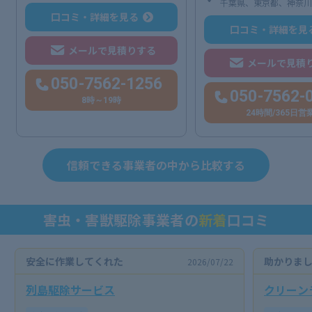
千葉県、東京都、神奈
口コミ・詳細を見る
口コミ・詳細を見
メールで見積りする
メールで見積
050-7562-1256
050-7562-
8時～19時
24時間/365日営
信頼できる事業者の中から比較する
害虫・害獣駆除事業者の
新着
口コミ
安全に作業してくれた
助かりま
2026/07/22
列島駆除サービス
クリーン