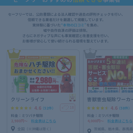
セーフリーでは、公的書類による法人確認や過去の評判チェックを行い、
信頼できる業者だけを厳選して掲載しています。
実体験に基づいた
“本物の口コミ”
を集め、
嘘や自作自演の評価は排除。
さらにネガティブな声にも事実確認と改善支援を行い、
お客様が安心して使い続けられる環境を整えています。
1
2
クリーンライフ
害獣害虫駆除ワーカ
4.6
4.6
18
＋
（52件）
（58件）
料金：ミツバチ駆除
料金：ミツバチ駆除
2,980円〜
料金表はこちら
4,000円〜
料金表はこちら
全国（※沖縄は除く）
茨城県、栃木県、群馬