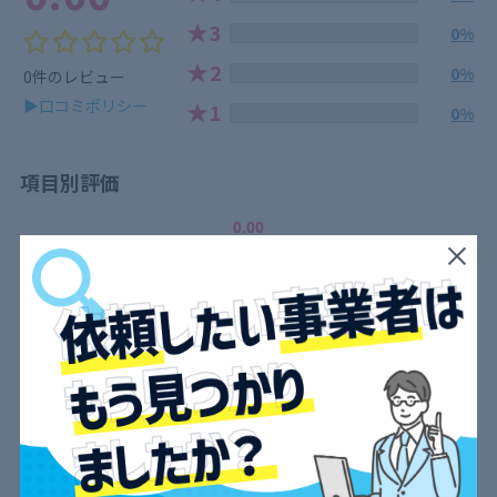
★
3
0%
★
2
0%
0件のレビュー
▶口コミポリシー
★
1
0%
項目別評価