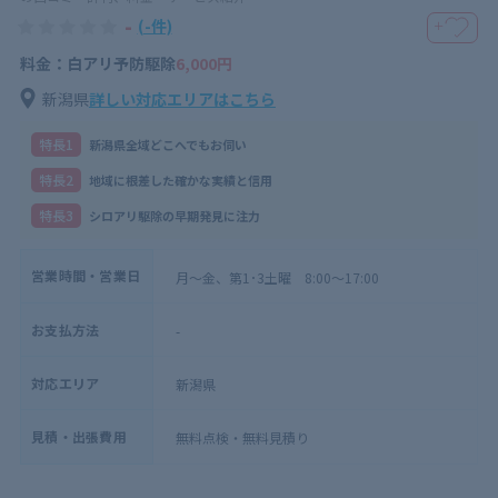
-
(-件)
＋
料金：白アリ予防駆除
6,000円
新潟県
詳しい対応エリアはこちら
特⻑1
新潟県全域どこへでもお伺い
特⻑2
地域に根差した確かな実績と信用
特⻑3
シロアリ駆除の早期発見に注力
営業時間・営業日
月～金、第1･3土曜 8:00～17:00
お支払方法
-
対応エリア
新潟県
見積・出張費用
無料点検・無料見積り