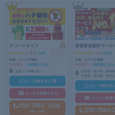
1
2
クリーンライフ
害獣害虫駆除ワーカ
4.6
4.6
19
＋
（52件）
（58件）
料金：ミツバチ駆除
料金：ミツバチ駆除
2,980円〜
料金表はこちら
4,000円〜
料金表はこちら
全国（※沖縄は除く）
茨城県、栃木県、群馬
千葉県、東京都、神奈
口コミ・詳細を見る
口コミ・詳細を見
メールで見積りする
メールで見積
050-7562-1256
050-7562-
8時～19時