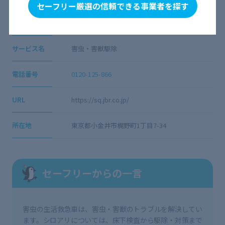
セーフリー厳選の信頼できる事業者を探す
会社名
害虫の生活救急車
サービス名
害虫・害獣駆除
電話番号
0120-125-866
URL
https://sq.jbr.co.jp/
所在地
東京都小金井市梶野町1丁目7-34
セーフリーからの一言
害虫の生活救急車は、害虫・害獣のトラブルを解決してい
ます。シロアリについては、床下検査から駆除・対策まで