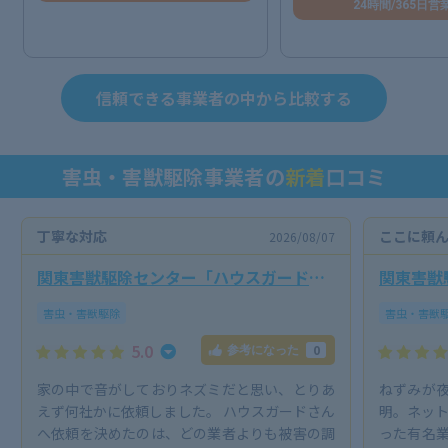
24時間/365日営
信頼できる事業者の中から比較する
害虫・害獣駆除事業者の
新着
口コミ
丁寧な対応
ここに頼
2026/08/07
関東害獣駆除センター「ハウスガード
関東害獣
24」
24」
害虫・害獣駆除
害虫・害獣
5.0
0
参考になった
家の中で音がしておりネズミだと思い、とりあ
ねずみが
えず何社かに依頼しました。 ハウスガードさん
明。ネット
へ依頼を決めたのは、どの業者よりも被害の調
った有名