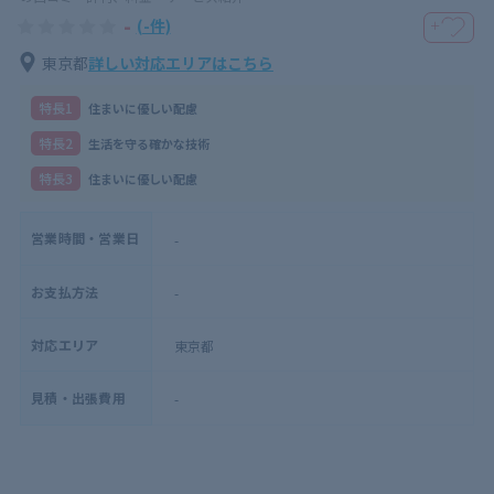
-
(-件)
＋
東京都
詳しい対応エリアはこちら
特⻑1
住まいに優しい配慮
特⻑2
生活を守る確かな技術
特⻑3
住まいに優しい配慮
営業時間・営業日
-
お支払方法
-
対応エリア
東京都
見積・出張費用
-