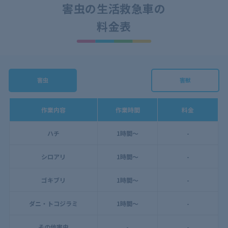
害虫の生活救急車の
料金表
害虫
害獣
作業内容
作業時間
料金
ハチ
1時間～
-
シロアリ
1時間～
-
ゴキブリ
1時間～
-
ダニ・トコジラミ
1時間～
-
その他害虫
-
-