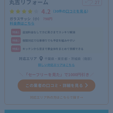
丸吉リフォーム
27
＋
4.2
（30件の
口コミを見る
）
ガラスサッシ（小）
798円
料金表はこちら
特⻑1
追加料金なしでカビ臭さまでスッキリ解消
特⻑2
夜間対応で仕事帰りでも予定を組みやすい
特⻑3
キッチンから窓まで家全体をまとめて依頼できる
対応エリア
千葉県・東京都・茨城県（南部）
詳しい対応エリアはこちら
「セーフリーを見た」で1000円引き
この業者の口コミ・詳細を見る
対応エリア外の方はこちらで探す→