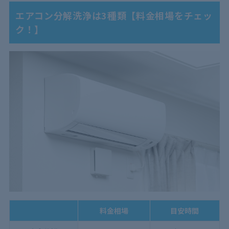
5
エアコンの分解洗浄の料金相場を抑えるコツ
エアコン分解洗浄は3種類【料金相場をチェッ
ク！】
5.1
料金が安くなる時期を狙う
5.2
複数台まとめて依頼する
5.3
キャンペーン中に依頼する
5.4
優良な業者を選ぶ
6
エアコンの分解洗浄は必須？【料金相場が高くなる事
例も紹介】
6.1
内部はカビが繁殖しやすい
6.2
エアコンの運転効率が下がる
6.3
故障して買い替えが必要になる
7
エアコン分解洗浄は重要！料金相場を抑えたいなら業
者選びは慎重に
料金相場
目安時間