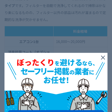
タイプ
です。フィルターを自動で洗浄してくれるので掃除はかな
り楽になるものの、フィルター以外の部品は汚れが溜まるので定
期的な洗浄が欠かせません。
料金相場
エアコン1台
16,000～20,000円
消臭抗菌コート（オプショ
2,000円/1台
ン）
室外機洗浄（オプション）
3,000円/1台
通常の壁掛け型に比べると構造が複雑な分、料金も少し高くなり
ます。2台目以降は割引プランを用意してくれる場合もあります
が、業者によって対応はそれぞれです。