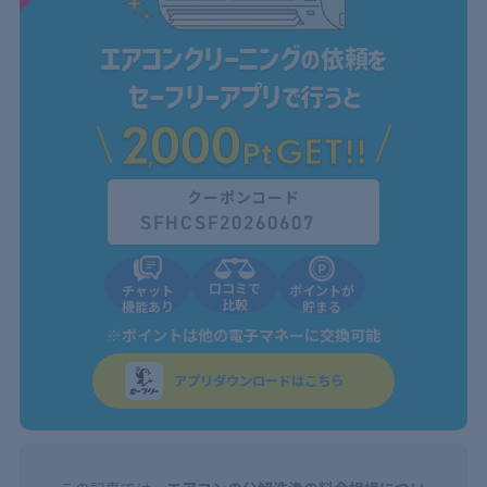
エアコンクリーニング
の依頼を
セーフリーアプリ
で行うと
2
000
GET!!
,
Pt
クーポンコード
SFHCSF20260607
口コミで
チャット
ポイントが
比較
機能あり
貯まる
※ポイントは他の電子マネーに交換可能
アプリダウンロードはこちら