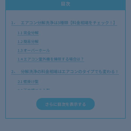
目次
1
エアコン分解洗浄は3種類【料金相場をチェック！】
1.1
完全分解
1.2
簡易分解
1.3
オーバーホール
1.4
エアコン室外機を掃除する場合は？
2
分解洗浄の料金相場はエアコンのタイプでも変わる！
2.1
壁掛け型
2.2
天井埋め込み型
2.3
お掃除機能付き
さらに目次を表示する
3
エアコンの非分解洗浄との違いは？【料金相場も徹底
比較】
4
エアコン分解洗浄の作業内容は？料金相場に影響も