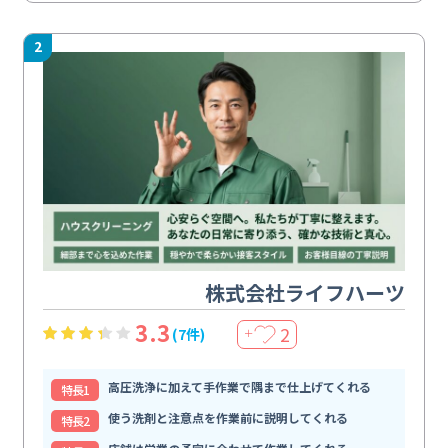
2
株式会社ライフハーツ
3.3
2
(7件)
＋
高圧洗浄に加えて手作業で隅まで仕上げてくれる
特⻑1
使う洗剤と注意点を作業前に説明してくれる
特⻑2