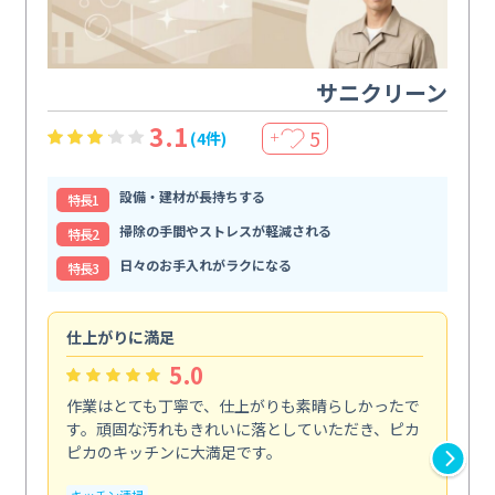
サニクリーン
3.1
5
(4件)
＋
設備・建材が長持ちする
特⻑1
掃除の手間やストレスが軽減される
特⻑2
日々のお手入れがラクになる
特⻑3
仕上がりに満足
親
5.0
作業はとても丁寧で、仕上がりも素晴らしかったで
ス
す。頑固な汚れもきれいに落としていただき、ピカ
説
ピカのキッチンに大満足です。
の
い...
キッチン清掃