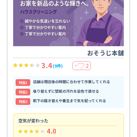
おそうじ本舗
3.4
2
(9件)
＋
店舗は閉店後の時間に合わせて作業してくれる
特⻑1
張り替えずに壁紙の汚れを染色で直せる
特⻑2
靴下の履き替えや養生まで気を配ってくれる
特⻑3
空気が変わった
浴
4.0