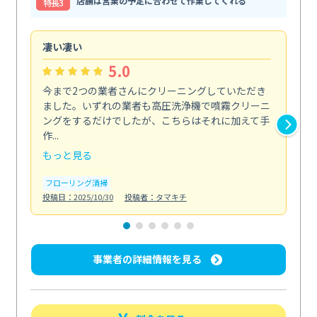
店舗は営業の予定に合わせて作業してくれる
特⻑3
凄い凄い
初
5.0
今まで2つの業者さんにクリーニングしていただき
ハ
ました。いずれの業者も高圧洗浄機で噴霧クリーニ
の
ングをするだけでしたが、こちらはそれに加えて手
し
作...
ラ...
もっと見る
も
フローリング清掃
屋
投稿日：2025/10/30
投稿者：タマキチ
投稿日
事業者の詳細情報を見る