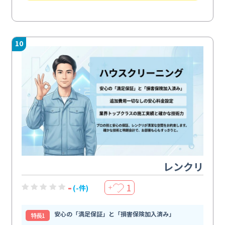
10
レンクリ
-
1
(-件)
＋
安心の「満足保証」と「損害保険加入済み」
特⻑1