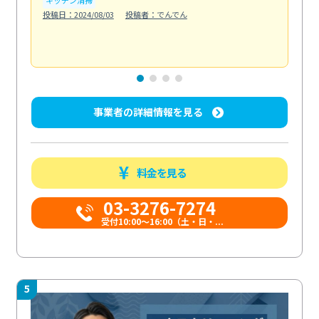
も
投稿日：2024/08/03
投稿者：でんでん
エ
投稿日
事業者の詳細情報を見る
料金を見る
03-3276-7274
受付10:00〜16:00（土・日・...
5