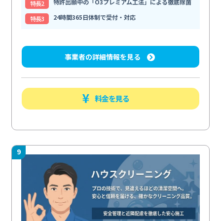
特許出願中の「O3プレミアム工法」による徹底除菌
特⻑2
24時間365日体制で受付・対応
特⻑3
事業者の詳細情報を見る
料金を見る
9