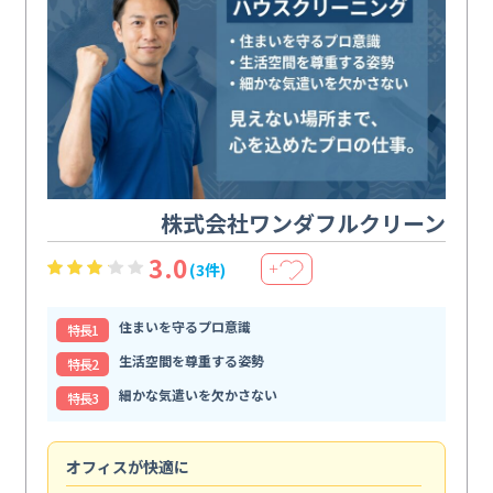
株式会社ワンダフルクリーン
3.0
(3件)
＋
住まいを守るプロ意識
特⻑1
生活空間を尊重する姿勢
特⻑2
細かな気遣いを欠かさない
特⻑3
オフィスが快適に
納