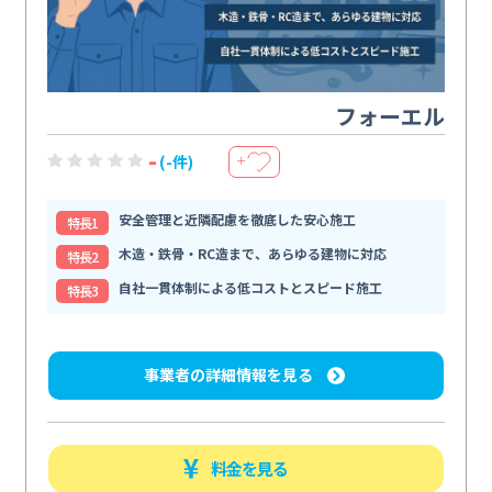
フォーエル
-
(-件)
＋
安全管理と近隣配慮を徹底した安心施工
特⻑1
木造・鉄骨・RC造まで、あらゆる建物に対応
特⻑2
自社一貫体制による低コストとスピード施工
特⻑3
事業者の詳細情報を見る
料金を見る