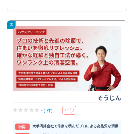
8
そうじん
-
(-件)
＋
大手清掃会社で修業を積んだプロによる高品質な清掃
特⻑1