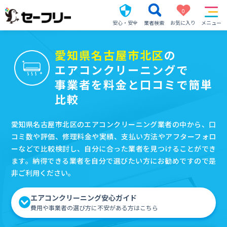
0
安心・安全
業者検索
お気に入り
メニュー
愛知県名古屋市北区
の
エアコンクリーニングで
事業者を料金と口コミで簡単
比較
愛知県名古屋市北区のエアコンクリーニング業者の中から、口
コミ数や評価、修理料金や実績、支払い方法やアフターフォロ
ーなどで比較検討し、自分に合った業者を見つけることができ
ます。納得できる業者を自分で選びたい方にお勧めですので是
非ご利用ください。
エアコンクリーニング安心ガイド
費用や事業者の選び方に不安がある方はこちら