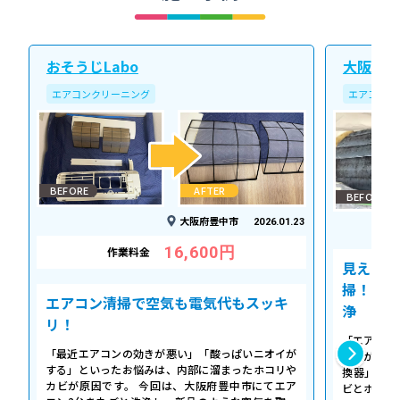
おそうじLabo
大阪北ク
エアコンクリーニング
エアコンク
BEFORE
AFTER
BEFORE
大阪府豊中市
2026.01.23
16,600円
作業料金
見えない
掃！空気
エアコン清掃で空気も電気代もスッキ
浄
リ！
「エアコン
「最近エアコンの効きが悪い」「酸っぱいニオイが
た気がする
する」といったお悩みは、内部に溜まったホコリや
換器」の汚
カビが原因です。 今回は、大阪府豊中市にてエア
ビとホコリ