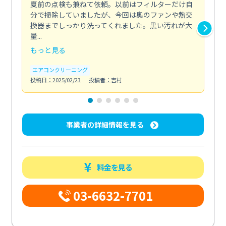
夏前の点検も兼ねて依頼。以前はフィルターだけ自
掃
分で掃除していましたが、今回は奥のファンや熱交
た
換器までしっかり洗ってくれました。黒い汚れが大
キ
量...
安...
もっと見る
も
エアコンクリーニング
お
投稿日：2025/02/23
投稿者：吉村
投稿日
事業者の詳細情報を見る
料金を見る
03-6632-7701