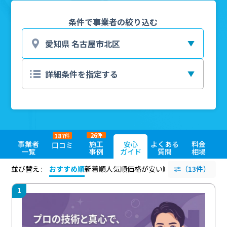
条件で事業者の絞り込む
26
187
件
件
事業者
施工
安心
よくある
料金
口コミ
一覧
事例
ガイド
質問
相場
並び替え :
おすすめ順
新着順
人気順
価格が安い順
評価が高い順
（13件）
評価
1