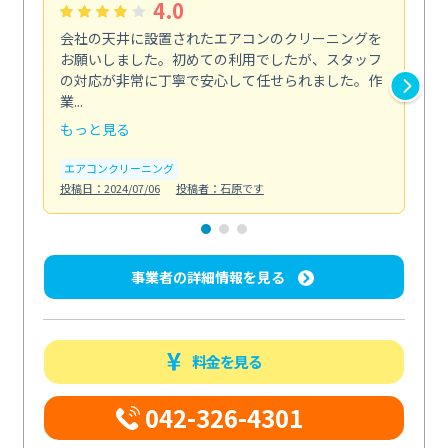
4.0
会社の天井に設置されたエアコンのクリーニングを
浴
お願いしました。初めての利用でしたが、スタッフ
終
の対応が非常に丁寧で安心して任せられました。作
き
業...
し...
もっと見る
も
エアコンクリーニング
お
投稿日：2024/07/06
投稿者：石原です
投稿日
事業者の詳細情報を見る
料金を見る
042-326-4301