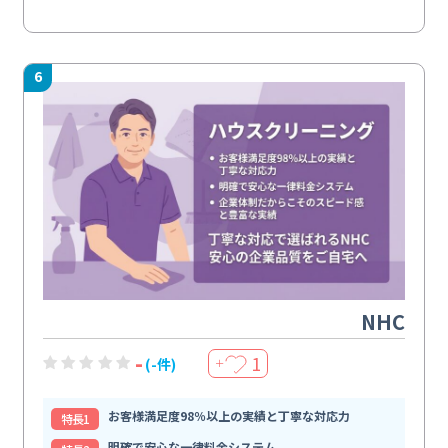
6
NHC
-
1
(-件)
＋
お客様満足度98％以上の実績と丁寧な対応力
特⻑1
明確で安心な一律料金システム