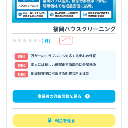
福岡ハウスクリーニング
-
(-件)
＋
万が一のトラブルにも対応する安心の保証
特⻑1
素人には難しい細部まで徹底的に分解洗浄
特⻑2
地域最安値に挑戦する明瞭な料金体系
特⻑3
事業者の詳細情報を見る
料金を見る