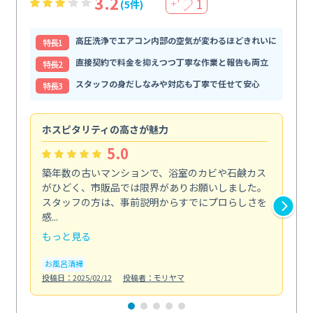
3.2
1
(5件)
＋
高圧洗浄でエアコン内部の空気が変わるほどきれいに
特⻑1
直接契約で料金を抑えつつ丁寧な作業と報告も両立
特⻑2
スタッフの身だしなみや対応も丁寧で任せて安心
特⻑3
ホスピタリティの高さが魅力
法
5.0
築年数の古いマンションで、浴室のカビや石鹸カス
会
がひどく、市販品では限界がありお願いしました。
し
スタッフの方は、事前説明からすでにプロらしさを
あ
感...
い...
もっと見る
も
お風呂清掃
ト
投稿日：2025/02/12
投稿者：モリヤマ
投稿日