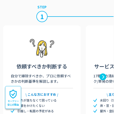
STEP
1
依頼すべきか
判断する
サービ
自分で掃除すべきか、プロに依頼すべ
17種類の清
きかの判断基準を解説します。
ク/単発の使
こんな方におすすめ
主
汚れが落ちなくて困っている
水回り（
セーフリー
安心の理由
時間をかけたくない
床・窓・
引越し・転居の予定がある
屋外・空