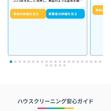
コン2台を丸ごと洗浄し、新品のような空気を取り
底洗浄し、
戻した事例をご紹介します。 今回の作…
事例の詳
事例の詳細を見る
事業者の詳細を見る
ハウスクリーニング安心ガイド